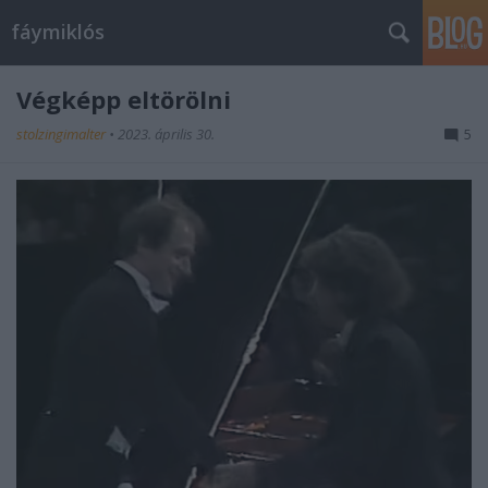
fáymiklós
Végképp eltörölni
stolzingimalter
•
2023. április 30.
5