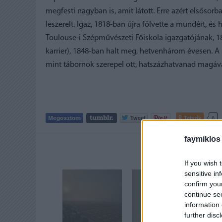
megfesti nagyban is, amit látott. Erre azért elsősor
leszerelt. Igaz, 1818-ban újra fölvette a mundért, és
Toulouse-i Szépművészeti Főiskola igazgatójának, 1
karrier), 1848-ban halt meg, hetvenhárom évesen. A
mint tábornok szerepel ott, hatszázhatvanad magáv
Tetszik
0
faymiklos
AJÁNLOTT
If you wish 
sensitive in
confirm you
continue se
information 
further disc