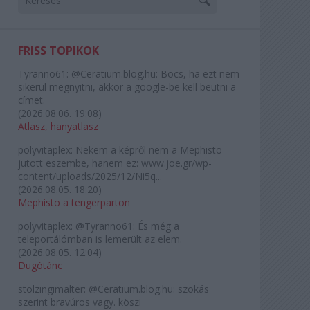
FRISS TOPIKOK
Tyranno61:
@Ceratium.blog.hu: Bocs, ha ezt nem
sikerül megnyitni, akkor a google-be kell beütni a
címet.
(
2026.08.06. 19:08
)
Atlasz, hanyatlasz
polyvitaplex:
Nekem a képről nem a Mephisto
jutott eszembe, hanem ez: www.joe.gr/wp-
content/uploads/2025/12/Ni5q...
(
2026.08.05. 18:20
)
Mephisto a tengerparton
polyvitaplex:
@Tyranno61: És még a
teleportálómban is lemerült az elem.
(
2026.08.05. 12:04
)
Dugótánc
stolzingimalter:
@Ceratium.blog.hu: szokás
szerint bravúros vagy. köszi