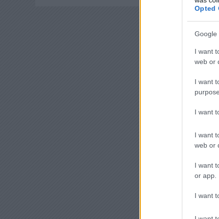
Opted 
Google 
I want t
web or d
I want t
purpose
I want 
I want t
web or d
I want t
or app.
I want t
I want t