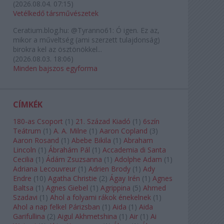
(
2026.08.04. 07:15
)
Vetélkedő társművészetek
Ceratium.blog.hu:
@Tyranno61: Ó igen. Ez az,
mikor a műveltség (ami szerzett tulajdonság)
birokra kel az ösztönökkel...
(
2026.08.03. 18:06
)
Minden bajszos egyforma
CÍMKÉK
180-as Csoport
(
1
)
21. Század Kiadó
(
1
)
6szín
Teátrum
(
1
)
A. A. Milne
(
1
)
Aaron Copland
(
3
)
Aaron Rosand
(
1
)
Abebe Bikila
(
1
)
Abraham
Lincoln
(
1
)
Ábrahám Pál
(
1
)
Accademia di Santa
Cecilia
(
1
)
Ádám Zsuzsanna
(
1
)
Adolphe Adam
(
1
)
Adriana Lecouvreur
(
1
)
Adrien Brody
(
1
)
Ady
Endre
(
10
)
Agatha Christie
(
2
)
Ágay Irén
(
1
)
Agnes
Baltsa
(
1
)
Agnes Giebel
(
1
)
Agrippina
(
5
)
Ahmed
Szadavi
(
1
)
Ahol a folyami rákok énekelnek
(
1
)
Ahol a nap felkel Párizsban
(
1
)
Aida
(
1
)
Aida
Garifullina
(
2
)
Aigul Akhmetshina
(
1
)
Air
(
1
)
Ai