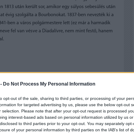
ban 1813 után került sor, amikor egy súlyos sebesülés után
 hat évig szolgálta a Bourbonokat. 1837-ben nevezték ki a
841-ben a város polgármestere lett (ez már a harmadik
 neve fel van vésve a Diadalívre, nem mint festő, hanem
al.
 -
Do Not Process My Personal Information
 BEJEGYZÉSEK:
to opt-out of the sale, sharing to third parties, or processing of your per
formation for targeted advertising by us, please use the below opt-out s
r selection. Please note that after your opt-out request is processed y
eing interest-based ads based on personal information utilized by us or
disclosed to third parties prior to your opt-out. You may separately opt-
losure of your personal information by third parties on the IAB’s list of