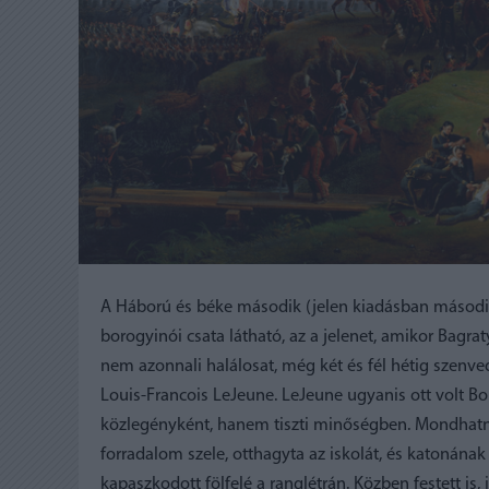
A Háború és béke második (jelen kiadásban másodi
borogyinói csata látható, az a jelenet, amikor Bagrat
nem azonnali halálosat, még két és fél hétig szenve
Louis-Francois LeJeune. LeJeune ugyanis ott volt B
közlegényként, hanem tiszti minőségben. Mondhatni, 
forradalom szele, otthagyta az iskolát, és katonának 
kapaszkodott fölfelé a ranglétrán. Közben festett is,