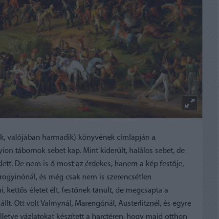
k, valójában harmadik) könyvének címlapján a
yion tábornok sebet kap. Mint kiderült, halálos sebet, de
dett. De nem is ő most az érdekes, hanem a kép festője,
orogyinónál, és még csak nem is szerencsétlen
kettős életet élt, festőnek tanult, de megcsapta a
állt. Ott volt Valmynál, Marengónál, Austerlitznél, és egyre
 illetve vázlatokat készített a harctéren, hogy majd otthon