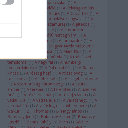
doktor úr
(
1
)
A Fabelman család
(
1
)
A
félkegyelmű
(
1
)
A feltaláló
(
1
)
A Felvilágosodás
Korának Zenekara
(
1
)
A fura
(
1
)
A Gucci-ház
(
1
)
A
Hail Mary-küldetés
(
1
)
A halálsor angyalai
(
1
)
A
halott város
(
1
)
A hét szamuráj
(
1
)
A játékos
(
1
)
A karmeliták párbeszédei
(
1
)
A karmesterek
alkonya
(
1
)
A kékszakállú herceg vára
(
1
)
A
keresztapa
(
1
)
A korona
(
1
)
A lombardok
(
1
)
A
magányos lovas
(
1
)
A Magyar Nyelv Múzeuma
(
1
)
A Magyar Zene Háza
(
1
)
A Mars Klub
(
1
)
A
menekülő ember
(
1
)
A múmia
(
1
)
A művészet
templomai
(
1
)
A nagy fal
(
1
)
A nürnbergi
mesterdalnokok
(
2
)
A Pál utcai fiúk
(
1
)
A Rajna
kincse
(
3
)
A részeg hajó
(
1
)
A rózsalovag
(
2
)
A
rózsa neve
(
1
)
A séfek séfe
(
1
)
A sziget szellemei
(
1
)
A szomorúság háromszöge
(
1
)
A szürke
ember
(
1
)
A terápia
(
1
)
A teremtés
(
1
)
A tizenkét
óriás
(
1
)
A tökéletes pár
(
1
)
A tolvaj szarka
(
1
)
A
vadak ura
(
1
)
A vád tanúja
(
1
)
A varázshegy
(
1
)
A
veronai fiúk
(
1
)
A világ legrosszabb embere
(
1
)
A
walkür
(
1
)
B.J. Thomas
(
1
)
B. Nagy János
(
1
)
Baarcsay Jenő
(
1
)
Babarczy Eszter
(
2
)
Babarczy
László
(
1
)
Babits Mihály
(
6
)
Bach
(
1
)
Bächer
Mihály
(
1
)
Bacsó Péter
(
2
)
Bakfark Bálint
(
1
)