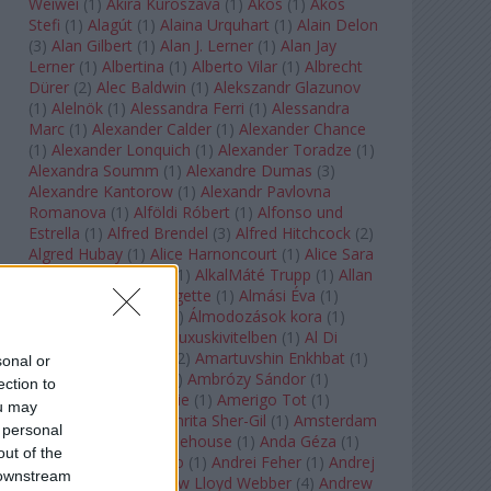
Weiwei
(
1
)
Akira Kuroszava
(
1
)
Ákos
(
1
)
Ákos
Stefi
(
1
)
Alagút
(
1
)
Alaina Urquhart
(
1
)
Alain Delon
(
3
)
Alan Gilbert
(
1
)
Alan J. Lerner
(
1
)
Alan Jay
Lerner
(
1
)
Albertina
(
1
)
Alberto Vilar
(
1
)
Albrecht
Dürer
(
2
)
Alec Baldwin
(
1
)
Alekszandr Glazunov
(
1
)
Alelnök
(
1
)
Alessandra Ferri
(
1
)
Alessandra
Marc
(
1
)
Alexander Calder
(
1
)
Alexander Chance
(
1
)
Alexander Lonquich
(
1
)
Alexander Toradze
(
1
)
Alexandra Soumm
(
1
)
Alexandre Dumas
(
3
)
Alexandre Kantorow
(
1
)
Alexandr Pavlovna
Romanova
(
1
)
Alföldi Róbert
(
1
)
Alfonso und
Estrella
(
1
)
Alfred Brendel
(
3
)
Alfred Hitchcock
(
2
)
Algred Hubay
(
1
)
Alice Harnoncourt
(
1
)
Alice Sara
Ott
(
1
)
Alice Springs
(
1
)
AlkalMáté Trupp
(
1
)
Allan
Clayton
(
1
)
Allen Midgette
(
1
)
Almási Éva
(
1
)
Almásy László Ede
(
1
)
Álmodozások kora
(
1
)
Álomutazó
(
1
)
Álom luxuskivitelben
(
1
)
Al Di
Meola
(
1
)
Amadeus
(
2
)
Amartuvshin Enkhbat
(
1
)
sonal or
Ambroise Thomas
(
1
)
Ambrózy Sándor
(
1
)
ection to
Ambrus Kyri
(
1
)
Amélie
(
1
)
Amerigo Tot
(
1
)
ou may
Amikor Galéria
(
1
)
Amrita Sher-Gil
(
1
)
Amsterdam
 personal
Baroque
(
1
)
Amy Winehouse
(
1
)
Anda Géza
(
1
)
out of the
Andrea del Verrocchio
(
1
)
Andrei Feher
(
1
)
Andrej
 downstream
Tarkovszkij
(
1
)
Andrew Lloyd Webber
(
4
)
Andrew