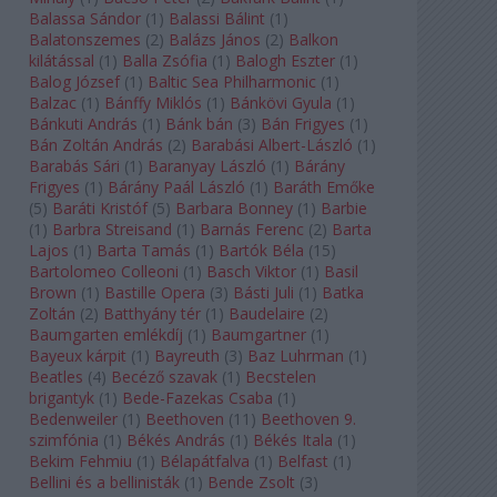
Balassa Sándor
(
1
)
Balassi Bálint
(
1
)
Balatonszemes
(
2
)
Balázs János
(
2
)
Balkon
kilátással
(
1
)
Balla Zsófia
(
1
)
Balogh Eszter
(
1
)
Balog József
(
1
)
Baltic Sea Philharmonic
(
1
)
Balzac
(
1
)
Bánffy Miklós
(
1
)
Bánkövi Gyula
(
1
)
Bánkuti András
(
1
)
Bánk bán
(
3
)
Bán Frigyes
(
1
)
Bán Zoltán András
(
2
)
Barabási Albert-László
(
1
)
Barabás Sári
(
1
)
Baranyay László
(
1
)
Bárány
Frigyes
(
1
)
Bárány Paál László
(
1
)
Baráth Emőke
(
5
)
Baráti Kristóf
(
5
)
Barbara Bonney
(
1
)
Barbie
(
1
)
Barbra Streisand
(
1
)
Barnás Ferenc
(
2
)
Barta
Lajos
(
1
)
Barta Tamás
(
1
)
Bartók Béla
(
15
)
Bartolomeo Colleoni
(
1
)
Basch Viktor
(
1
)
Basil
Brown
(
1
)
Bastille Opera
(
3
)
Básti Juli
(
1
)
Batka
Zoltán
(
2
)
Batthyány tér
(
1
)
Baudelaire
(
2
)
Baumgarten emlékdíj
(
1
)
Baumgartner
(
1
)
Bayeux kárpit
(
1
)
Bayreuth
(
3
)
Baz Luhrman
(
1
)
Beatles
(
4
)
Becéző szavak
(
1
)
Becstelen
brigantyk
(
1
)
Bede-Fazekas Csaba
(
1
)
Bedenweiler
(
1
)
Beethoven
(
11
)
Beethoven 9.
szimfónia
(
1
)
Békés András
(
1
)
Békés Itala
(
1
)
Bekim Fehmiu
(
1
)
Bélapátfalva
(
1
)
Belfast
(
1
)
Bellini és a bellinisták
(
1
)
Bende Zsolt
(
3
)