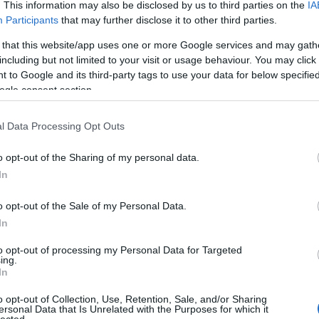
. This information may also be disclosed by us to third parties on the
IA
Participants
that may further disclose it to other third parties.
perában
Gondolatok a házi
Mozart sűrűség
nekelni
könyvtárban
 that this website/app uses one or more Google services and may gath
including but not limited to your visit or usage behaviour. You may click 
 to Google and its third-party tags to use your data for below specifi
ogle consent section.
l Data Processing Opt Outs
 TRACKBACK CÍME:
/api/trackback/id/18116346
o opt-out of the Sharing of my personal data.
In
MENTEK:
o opt-out of the Sale of my Personal Data.
ói tartalomnak minősülnek, értük a
szolgáltatás technikai
üzemeltetője
gás esetén forduljon a blog szerkesztőjéhez. Részletek a
Felhasználási
In
adatvédelmi tájékoztatóban
.
to opt-out of processing my Personal Data for Targeted
ing.
In
o opt-out of Collection, Use, Retention, Sale, and/or Sharing
ersonal Data that Is Unrelated with the Purposes for which it
lected.