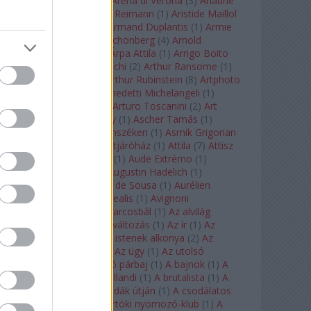
Arcangelo Corelli
(
1
)
Arena di Verona
(
3
)
Ariadne
auf Naxos
(
1
)
Aribert Reimann
(
1
)
Aristide Maillol
(
3
)
Arleen Auger
(
1
)
Armand Duplantis
(
1
)
Armie
Hammer
(
1
)
Arnold Schönberg
(
4
)
Arnold
Schwarzenegger
(
2
)
Árpa Attila
(
1
)
Arrigo Boito
(
2
)
Artemisia Gentileschi
(
2
)
Arthur Ransome
(
1
)
Arthur Rimbaud
(
1
)
Arthur Rubinstein
(
8
)
Artphoto
Galéria
(
1
)
Arturo Benedetti Michelangeli
(
1
)
Arturo Di Modica
(
1
)
Arturo Toscanini
(
2
)
Art
Garfunkel
(
1
)
Art Shay
(
1
)
Ascher Tamás
(
1
)
Ascher Tamás Háromszéken
(
1
)
Asmik Grigorian
(
2
)
Asteroid City
(
1
)
Átjáróház
(
1
)
Attila
(
7
)
Attisz
(
1
)
Aubrey Beardsley
(
1
)
Aude Extrémo
(
1
)
Audrey Hepburn
(
1
)
Augustin Hadelich
(
1
)
Aurelianus
(
1
)
Aurelia de Sousa
(
1
)
Aurélien
Pascal
(
1
)
Aurora borealis
(
1
)
Avignoni
szerelmesek
(
1
)
Az álarcosbál
(
1
)
Az alvilág
professzora
(
1
)
Az átváltozás
(
1
)
Az ír
(
1
)
Az
isenheimi oltár
(
1
)
Az istenek alkonya
(
2
)
Az
olvasás éjszakája
(
1
)
Az ügy
(
1
)
Az utolsó
mohikán
(
2
)
Az utolsó párbaj
(
1
)
A bajnok
(
1
)
A
bálna
(
1
)
A bolygó hollandi
(
1
)
A brutalista
(
1
)
A
Chorus Line
(
1
)
A csodák útján
(
1
)
A csodálatos
mandarin
(
1
)
A csütörtöki nyomozó-klub
(
1
)
A