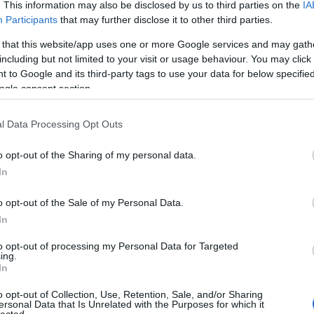
. This information may also be disclosed by us to third parties on the
IA
Participants
that may further disclose it to other third parties.
 that this website/app uses one or more Google services and may gath
including but not limited to your visit or usage behaviour. You may click 
 to Google and its third-party tags to use your data for below specifi
ogle consent section.
 BEJEGYZÉSEK:
l Data Processing Opt Outs
o opt-out of the Sharing of my personal data.
In
o opt-out of the Sale of my Personal Data.
In
to opt-out of processing my Personal Data for Targeted
ing.
In
o opt-out of Collection, Use, Retention, Sale, and/or Sharing
ersonal Data that Is Unrelated with the Purposes for which it
lected.