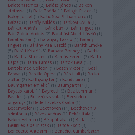
Balatonszemes
(
2
)
Balázs János
(
2
)
Balkon
kilátással
(
1
)
Balla Zsófia
(
1
)
Balogh Eszter
(
1
)
Balog József
(
1
)
Baltic Sea Philharmonic
(
1
)
Balzac
(
1
)
Bánffy Miklós
(
1
)
Bánkövi Gyula
(
1
)
Bánkuti András
(
1
)
Bánk bán
(
3
)
Bán Frigyes
(
1
)
Bán Zoltán András
(
2
)
Barabási Albert-László
(
1
)
Barabás Sári
(
1
)
Baranyay László
(
1
)
Bárány
Frigyes
(
1
)
Bárány Paál László
(
1
)
Baráth Emőke
(
5
)
Baráti Kristóf
(
5
)
Barbara Bonney
(
1
)
Barbie
(
1
)
Barbra Streisand
(
1
)
Barnás Ferenc
(
2
)
Barta
Lajos
(
1
)
Barta Tamás
(
1
)
Bartók Béla
(
15
)
Bartolomeo Colleoni
(
1
)
Basch Viktor
(
1
)
Basil
Brown
(
1
)
Bastille Opera
(
3
)
Básti Juli
(
1
)
Batka
Zoltán
(
2
)
Batthyány tér
(
1
)
Baudelaire
(
2
)
Baumgarten emlékdíj
(
1
)
Baumgartner
(
1
)
Bayeux kárpit
(
1
)
Bayreuth
(
3
)
Baz Luhrman
(
1
)
Beatles
(
4
)
Becéző szavak
(
1
)
Becstelen
brigantyk
(
1
)
Bede-Fazekas Csaba
(
1
)
Bedenweiler
(
1
)
Beethoven
(
11
)
Beethoven 9.
szimfónia
(
1
)
Békés András
(
1
)
Békés Itala
(
1
)
Bekim Fehmiu
(
1
)
Bélapátfalva
(
1
)
Belfast
(
1
)
Bellini és a bellinisták
(
1
)
Bende Zsolt
(
3
)
Benedetto Antelami
(
1
)
Benedict Cumberbatch