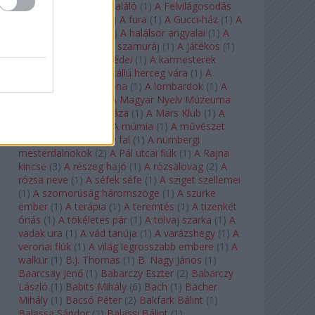
félkegyelmű
(
1
)
A feltaláló
(
1
)
A Felvilágosodás
Korának Zenekara
(
1
)
A fura
(
1
)
A Gucci-ház
(
1
)
A
Hail Mary-küldetés
(
1
)
A halálsor angyalai
(
1
)
A
halott város
(
1
)
A hét szamuráj
(
1
)
A játékos
(
1
)
A karmeliták párbeszédei
(
1
)
A karmesterek
alkonya
(
1
)
A kékszakállú herceg vára
(
1
)
A
keresztapa
(
1
)
A korona
(
1
)
A lombardok
(
1
)
A
magányos lovas
(
1
)
A Magyar Nyelv Múzeuma
(
1
)
A Magyar Zene Háza
(
1
)
A Mars Klub
(
1
)
A
menekülő ember
(
1
)
A múmia
(
1
)
A művészet
templomai
(
1
)
A nagy fal
(
1
)
A nürnbergi
mesterdalnokok
(
2
)
A Pál utcai fiúk
(
1
)
A Rajna
kincse
(
3
)
A részeg hajó
(
1
)
A rózsalovag
(
2
)
A
rózsa neve
(
1
)
A séfek séfe
(
1
)
A sziget szellemei
(
1
)
A szomorúság háromszöge
(
1
)
A szürke
ember
(
1
)
A terápia
(
1
)
A teremtés
(
1
)
A tizenkét
óriás
(
1
)
A tökéletes pár
(
1
)
A tolvaj szarka
(
1
)
A
vadak ura
(
1
)
A vád tanúja
(
1
)
A varázshegy
(
1
)
A
veronai fiúk
(
1
)
A világ legrosszabb embere
(
1
)
A
walkür
(
1
)
B.J. Thomas
(
1
)
B. Nagy János
(
1
)
Baarcsay Jenő
(
1
)
Babarczy Eszter
(
2
)
Babarczy
László
(
1
)
Babits Mihály
(
6
)
Bach
(
1
)
Bächer
Mihály
(
1
)
Bacsó Péter
(
2
)
Bakfark Bálint
(
1
)
Balassa Sándor
(
1
)
Balassi Bálint
(
1
)