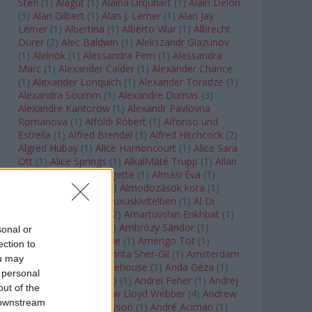
Stefi
(
1
)
Alagút
(
1
)
Alaina Urquhart
(
1
)
Alain Delon
(
3
)
Alan Gilbert
(
1
)
Alan J. Lerner
(
1
)
Alan Jay
Lerner
(
1
)
Albertina
(
1
)
Alberto Vilar
(
1
)
Albrecht
Dürer
(
2
)
Alec Baldwin
(
1
)
Alekszandr Glazunov
(
1
)
Alelnök
(
1
)
Alessandra Ferri
(
1
)
Alessandra
Marc
(
1
)
Alexander Calder
(
1
)
Alexander Chance
(
1
)
Alexander Lonquich
(
1
)
Alexander Toradze
(
1
)
Alexandra Soumm
(
1
)
Alexandre Dumas
(
3
)
Alexandre Kantorow
(
1
)
Alexandr Pavlovna
Romanova
(
1
)
Alföldi Róbert
(
1
)
Alfonso und
Estrella
(
1
)
Alfred Brendel
(
3
)
Alfred Hitchcock
(
2
)
Algred Hubay
(
1
)
Alice Harnoncourt
(
1
)
Alice Sara
Ott
(
1
)
Alice Springs
(
1
)
AlkalMáté Trupp
(
1
)
Allan
Clayton
(
1
)
Allen Midgette
(
1
)
Almási Éva
(
1
)
Almásy László Ede
(
1
)
Álmodozások kora
(
1
)
Álomutazó
(
1
)
Álom luxuskivitelben
(
1
)
Al Di
Meola
(
1
)
Amadeus
(
2
)
Amartuvshin Enkhbat
(
1
)
Ambroise Thomas
(
1
)
Ambrózy Sándor
(
1
)
sonal or
Ambrus Kyri
(
1
)
Amélie
(
1
)
Amerigo Tot
(
1
)
ection to
Amikor Galéria
(
1
)
Amrita Sher-Gil
(
1
)
Amsterdam
ou may
Baroque
(
1
)
Amy Winehouse
(
1
)
Anda Géza
(
1
)
 personal
Andrea del Verrocchio
(
1
)
Andrei Feher
(
1
)
Andrej
out of the
Tarkovszkij
(
1
)
Andrew Lloyd Webber
(
4
)
Andrew
 downstream
Staples
(
1
)
Andrew Tyson
(
1
)
André Aciman
(
1
)