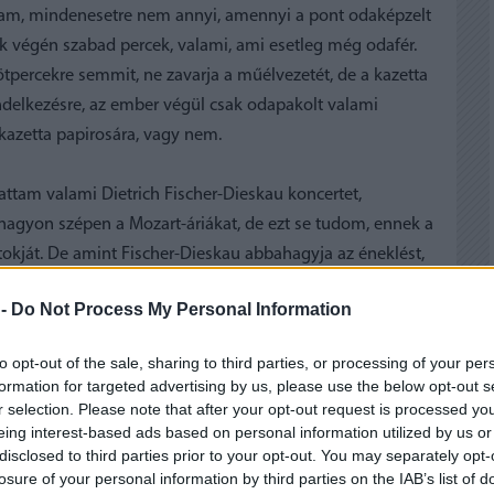
alam, mindenesetre nem annyi, amennyi a pont odaképzelt
k végén szabad percek, valami, ami esetleg még odafér.
tpercekre semmit, ne zavarja a műélvezetét, de a kazetta
endelkezésre, az ember végül csak odapakolt valami
 kazetta papirosára, vagy nem.
gattam valami Dietrich Fischer-Dieskau koncertet,
nagyon szépen a Mozart-áriákat, de ezt se tudom, ennek a
okját. De amint Fischer-Dieskau abbahagyja az éneklést,
ozásaiból. Zongorán kísér Freymann Magda. Az első szám a
 -
Do Not Process My Personal Information
karriertörténet. A valaha vidám, szőke pásztorfiú most
és a jövőjét úgy képzeli, hogy majd képviselőként
to opt-out of the sale, sharing to third parties, or processing of your per
ég a parlamenti hozzászólásait is ülve mondja el.
formation for targeted advertising by us, please use the below opt-out s
yörészve járta a selymes réteket”. Nem tudom, a
r selection. Please note that after your opt-out request is processed y
eing interest-based ads based on personal information utilized by us or
tten még 1945 előtt dolgozta föl, szóval eléggé le vagyunk
disclosed to third parties prior to your opt-out. You may separately opt-
losure of your personal information by third parties on the IAB’s list of