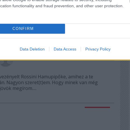
2023.05.27. 20:32:55
cation functionality and fraud prevention, and other user protection.
tium
: tíz pont
CONFIRM
Válasz erre
Data Deletion
Data Access
Privacy Policy
2023.05.30. 08:02:01
vezényelt Rossini Hamupipőke, amihez a te
ettán. Nagyon szeret(t)em. Hogy minek van még
övök megírom.....
Válasz erre