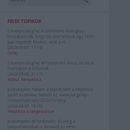
FRISS TOPIKOK
Ceratium.blog.hu:
A történelmi hűséghez
hozzátartozik, hogy GG első lemeze egy 1953-
ban rögzített felvétel, amit a H...
(
2026.08.07. 17:14
)
Önfej
Ceratium.blog.hu:
@Tyranno61: köszi, ez az! A
marslakók is köszönik.
(
2026.08.06. 21:17
)
Atlasz, hanyatlasz
polyvitaplex:
Nekem a képről nem a Mephisto
jutott eszembe, hanem ez: www.joe.gr/wp-
content/uploads/2025/12/Ni5q...
(
2026.08.05. 18:20
)
Mephisto a tengerparton
polyvitaplex:
@Tyranno61: És még a
teleportálómban is lemerült az elem.