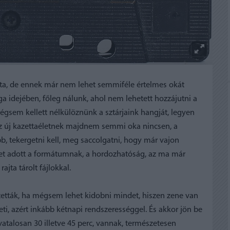
tta, de ennek már nem lehet semmiféle értelmes okát
 idejében, főleg nálunk, ahol nem lehetett hozzájutni a
em kellett nélkülöznünk a sztárjaink hangját, legyen
z új kazettaéletnek majdnem semmi oka nincsen, a
 tekergetni kell, meg saccolgatni, hogy már vajon
tet adott a formátumnak, a hordozhatóság, az ma már
jta tárolt fájlokkal.
etták, ha mégsem lehet kidobni mindet, hiszen zene van
heti, azért inkább kétnapi rendszerességgel. És akkor jön be
ivatalosan 30 illetve 45 perc, vannak, természetesen