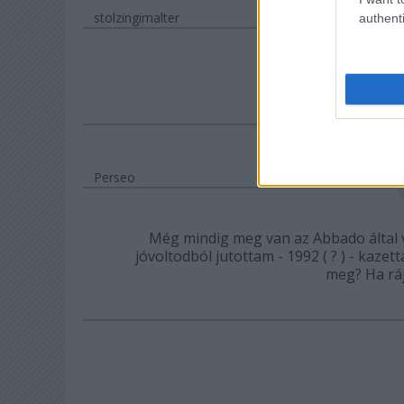
stolzingimalter
authenti
@Cera
Perseo
Még mindig meg van az Abbado által 
jóvoltodból jutottam - 1992 ( ? ) - kaz
meg? Ha ráj