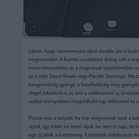
Látom, hogy valamennyire újból divatba jön a kaze
megmondani. A kazetta csodálatos dolog volt a maga
menő lemezekhez, és a magnónak köszönhetően mégs
az a sztár David Bowie vagy Placido Domingo. Ma a
hangminőség gyenge, a kezelhetőség még gyengébb,
eleget tekertünk-e, és ami a walkmannal új lendüle
sokkal könnyebben megoldható egy telefonnal és a ra
Persze más a helyzet, ha már megvannak azok a kaz
rajtuk, így aztán sor kerül rájuk, ha nem is napi, de 
egy új játék, a kazettavég. A kazetták oldalhossza h