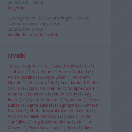
(
2026.08.05. 12:04
)
Dugótánc
stolzingimalter:
@Ceratium.blog.hu: szokás
szerint bravúros vagy. köszi
(
2026.08.04. 07:15
)
Vetélkedő társművészetek
CÍMKÉK
180-as Csoport
(
1
)
21. Század Kiadó
(
1
)
6szín
Teátrum
(
1
)
A. A. Milne
(
1
)
Aaron Copland
(
3
)
Aaron Rosand
(
1
)
Abebe Bikila
(
1
)
Abraham
Lincoln
(
1
)
Ábrahám Pál
(
1
)
Accademia di Santa
Cecilia
(
1
)
Ádám Zsuzsanna
(
1
)
Adolphe Adam
(
1
)
Adriana Lecouvreur
(
1
)
Adrien Brody
(
1
)
Ady
Endre
(
10
)
Agatha Christie
(
2
)
Ágay Irén
(
1
)
Agnes
Baltsa
(
1
)
Agnes Giebel
(
1
)
Agrippina
(
5
)
Ahmed
Szadavi
(
1
)
Ahol a folyami rákok énekelnek
(
1
)
Ahol a nap felkel Párizsban
(
1
)
Aida
(
1
)
Aida
Garifullina
(
2
)
Aigul Akhmetshina
(
1
)
Air
(
1
)
Ai
Weiwei
(
1
)
Akira Kuroszava
(
1
)
Ákos
(
1
)
Ákos