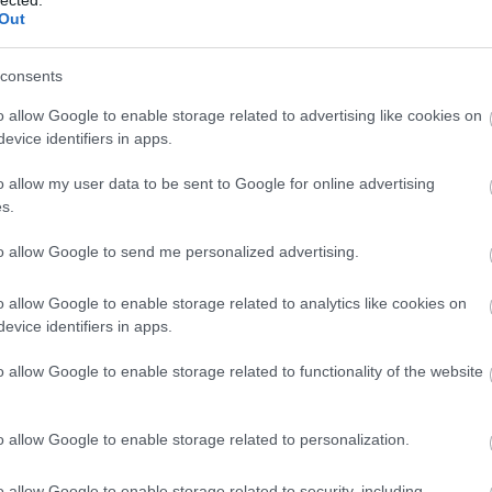
Out
 TRACKBACK CÍME:
consents
/api/trackback/id/18133364
o allow Google to enable storage related to advertising like cookies on
MENTEK:
evice identifiers in apps.
ói tartalomnak minősülnek, értük a
szolgáltatás technikai
üzemeltetője
o allow my user data to be sent to Google for online advertising
gás esetén forduljon a blog szerkesztőjéhez. Részletek a
Felhasználási
adatvédelmi tájékoztatóban
.
s.
to allow Google to send me personalized advertising.
2023.05.27. 16:05:51
o allow Google to enable storage related to analytics like cookies on
, cca ötven évvel ezelőtt, szilveszteri sevillai
evice identifiers in apps.
aznapra lebetegedett. Színpad, jő Figaró (Bende,
 József) előlép, kérdi, mondd csak, jómadár, hogy
o allow Google to enable storage related to functionality of the website
e Zsolt: lemondott a Melis...
o allow Google to enable storage related to personalization.
Válasz erre
o allow Google to enable storage related to security, including