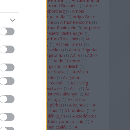
auf Naxos
(
1
)
Aribert Reimann
(
1
)
Aristide Maillol
(
3
)
Arleen Auger
(
1
)
Armand Duplantis
(
1
)
Armie
Hammer
(
1
)
Arnold Schönberg
(
4
)
Arnold
Schwarzenegger
(
2
)
Árpa Attila
(
1
)
Arrigo Boito
(
2
)
Artemisia Gentileschi
(
2
)
Arthur Ransome
(
1
)
Arthur Rimbaud
(
1
)
Arthur Rubinstein
(
8
)
Artphoto
Galéria
(
1
)
Arturo Benedetti Michelangeli
(
1
)
Arturo Di Modica
(
1
)
Arturo Toscanini
(
2
)
Art
Garfunkel
(
1
)
Art Shay
(
1
)
Ascher Tamás
(
1
)
Ascher Tamás Háromszéken
(
1
)
Asmik Grigorian
(
2
)
Asteroid City
(
1
)
Átjáróház
(
1
)
Attila
(
7
)
Attisz
(
1
)
Aubrey Beardsley
(
1
)
Aude Extrémo
(
1
)
Audrey Hepburn
(
1
)
Augustin Hadelich
(
1
)
Aurelianus
(
1
)
Aurelia de Sousa
(
1
)
Aurélien
Pascal
(
1
)
Aurora borealis
(
1
)
Avignoni
szerelmesek
(
1
)
Az álarcosbál
(
1
)
Az alvilág
professzora
(
1
)
Az átváltozás
(
1
)
Az ír
(
1
)
Az
isenheimi oltár
(
1
)
Az istenek alkonya
(
2
)
Az
olvasás éjszakája
(
1
)
Az ügy
(
1
)
Az utolsó
mohikán
(
2
)
Az utolsó párbaj
(
1
)
A bajnok
(
1
)
A
bálna
(
1
)
A bolygó hollandi
(
1
)
A brutalista
(
1
)
A
Chorus Line
(
1
)
A csodák útján
(
1
)
A csodálatos
mandarin
(
1
)
A csütörtöki nyomozó-klub
(
1
)
A
doktor úr
(
1
)
A Fabelman család
(
1
)
A