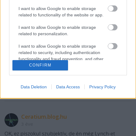
I want to allow Google to enable storage
related to functionality of the website or app.
Perseo
I want to allow Google to enable storage
3 éve
related to personalization.
Nekem 4. Werner Herzog. Bár, hogy sok emberhez
szólna.....
I want to allow Google to enable storage
related to security, including authentication
functionality and fraud prevention, and other
CONFIRM
user protection.
stolzingimalter
3 éve
@Perseo
: nem nagyon reménykedek már új Herzog
Data Deletion
Data Access
Privacy Policy
moziban...
Ceratium.blog.hu
3 éve
OK, ez piszokul szubjektív, de én még Lynch-et