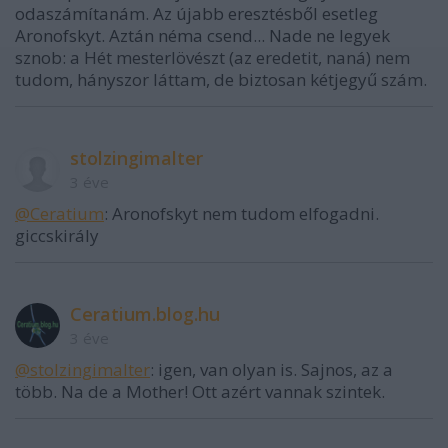
odaszámítanám. Az újabb eresztésből esetleg
Aronofskyt. Aztán néma csend... Nade ne legyek
sznob: a Hét mesterlövészt (az eredetit, naná) nem
tudom, hányszor láttam, de biztosan kétjegyű szám.
stolzingimalter
3 éve
@Ceratium
: Aronofskyt nem tudom elfogadni.
giccskirály
Ceratium.blog.hu
3 éve
@stolzingimalter
: igen, van olyan is. Sajnos, az a
több. Na de a Mother! Ott azért vannak szintek.