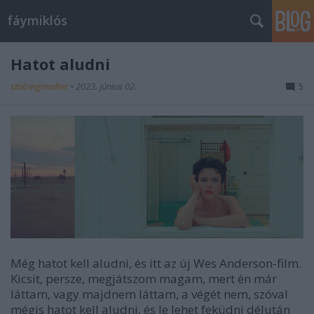
fáymiklós
Hatot aludni
stolzingimalter
•
2023. június 02.
5
Még hatot kell aludni, és itt az új Wes Anderson-film.
Kicsit, persze, megjátszom magam, mert én már
láttam, vagy majdnem láttam, a végét nem, szóval
mégis hatot kell aludni, és le lehet feküdni délután