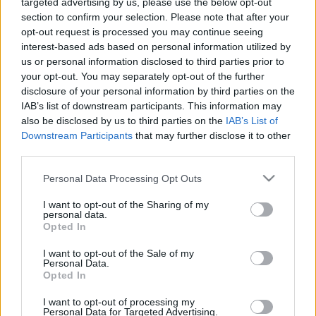
targeted advertising by us, please use the below opt-out
vadnyugatot nyolcszor. És Az ötös számú vágóhíddal
section to confirm your selection. Please note that after your
álltam elég jól, kilenc moziban megnézéssel, de
opt-out request is processed you may continue seeing
abban Glenn Gould zongorázott. Meglátjuk, meddig
interest-based ads based on personal information utilized by
jutok az Asteroid Cityvel. Kilenc talán nincs benne.
us or personal information disclosed to third parties prior to
your opt-out. You may separately opt-out of the further
disclosure of your personal information by third parties on the
IAB’s list of downstream participants. This information may
also be disclosed by us to third parties on the
IAB’s List of
Címkék:
Wes Anderson
Asteroid City
Downstream Participants
that may further disclose it to other
third parties.
Please note that this website/app uses one or more Google
Personal Data Processing Opt Outs
services and may gather and store information including but
not limited to your visit or usage behaviour. You may click to
I want to opt-out of the Sharing of my
Ajánlott bejegyzések:
personal data.
grant or deny consent to Google and its third-party tags to
Opted In
use your data for below specified purposes in below Google
consent section.
I want to opt-out of the Sale of my
A színész tudja
Personal Data.
Opted In
I want to opt-out of processing my
Personal Data for Targeted Advertising.