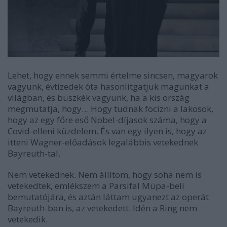
Lehet, hogy ennek semmi értelme sincsen, magyarok
vagyunk, évtizedek óta hasonlítgatjuk magunkat a
világban, és büszkék vagyunk, ha a kis ország
megmutatja, hogy… Hogy tudnak focizni a lakosok,
hogy az egy főre eső Nobel-díjasok száma, hogy a
Covid-elleni küzdelem. És van egy ilyen is, hogy az
itteni Wagner-előadások legalábbis vetekednek
Bayreuth-tal.
Nem vetekednek. Nem állítom, hogy soha nem is
vetekedtek, emlékszem a Parsifal Müpa-beli
bemutatójára, és aztán láttam ugyanezt az operát
Bayreuth-ban is, az vetekedett. Idén a Ring nem
vetekedik.