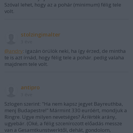
Szóval lehet, hogy az a pohár (minimum) félig tele
volt.
stolzingimalter
3 éve
@andry
: igazán örülök neki, ha így érzed, de mintha
te is azt írnád, hogy félig tele a pohár. pedig valaha
majdnem tele volt.
antipro
3 éve
Szlogen szerint: "Ha nem kapsz jegyet Bayreuthba,
menj Budapestre!" Mármint 330 euróért, mondjuk a
Ringre. Ugye milyen nevetséges? Ár/érték arány,
ugyebár. (Oké, a félig szcenírozott előadás messze
van a Gesamtkunstwerktől, dehát, gondolom,