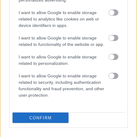
personalized advertising.
A hozzászóláshoz be kell lépned!
I want to allow Google to enable storage
related to analytics like cookies on web or
device identifiers in apps.
I want to allow Google to enable storage
related to functionality of the website or app.
I want to allow Google to enable storage
related to personalization.
VAGY
I want to allow Google to enable storage
related to security, including authentication
functionality and fraud prevention, and other
user protection.
andry
3 éve
CONFIRM
Összességében igazságtalannak érzem az idei
kritikát, mégha vannak igazságok is benne. Kicsit