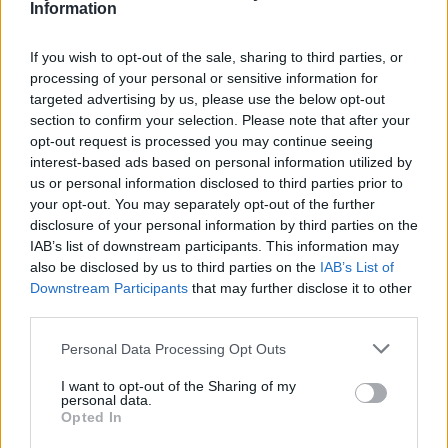
Information
lehetne rontani az ünnepet, csak ne áltassuk már
magunkat. Meg kell újulni, ha lehetséges, ha nem,
akkor tudomásul venni, hogy ami nem javul az
If you wish to opt-out of the sale, sharing to third parties, or
hanyatlik – de ez már akkora bölcsesség, hogy akár
processing of your personal or sensitive information for
Wagner is mondhatta volna.
targeted advertising by us, please use the below opt-out
section to confirm your selection. Please note that after your
opt-out request is processed you may continue seeing
interest-based ads based on personal information utilized by
us or personal information disclosed to third parties prior to
your opt-out. You may separately opt-out of the further
disclosure of your personal information by third parties on the
IAB’s list of downstream participants. This information may
Ajánlott bejegyzések:
also be disclosed by us to third parties on the
IAB’s List of
Downstream Participants
that may further disclose it to other
third parties.
Vetélkedő társművészetek
Please note that this website/app uses one or more Google
Personal Data Processing Opt Outs
services and may gather and store information including but
not limited to your visit or usage behaviour. You may click to
I want to opt-out of the Sharing of my
personal data.
grant or deny consent to Google and its third-party tags to
Opted In
use your data for below specified purposes in below Google
Ironikus