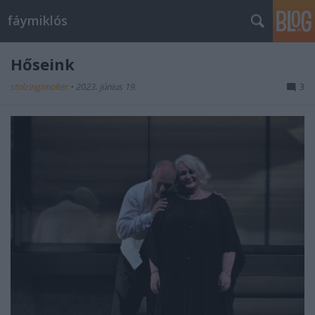
fáymiklós
Hőseink
stolzingimalter
•
2023. június 19.
3