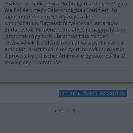
elsősorban senki sem a Nothungért, a Ringért vagy a
Walhalláért megy Bajorországba.) Szerintem, ha
input-output elemzést végzünk, akkor
kimondhatjuk, Bayreuth fényévre van lemaradva
Budapesttől. Kis pénzből (relatíve) itt nagypályások
játszottak nagy focit. Hatalmas hála minden
résztvevőnek. És felemelő volt állva tapsolni ezért a
grandiózus esztétikai élményért, ha rafkósan lett is
kiprovokálva. :) Fischer Ádámról meg szobrot! Na, Ő
tényleg egy nemzeti hős!
SÜTI BEÁLLÍTÁSOK MÓDOSÍTÁSA
mobil
|
teljes