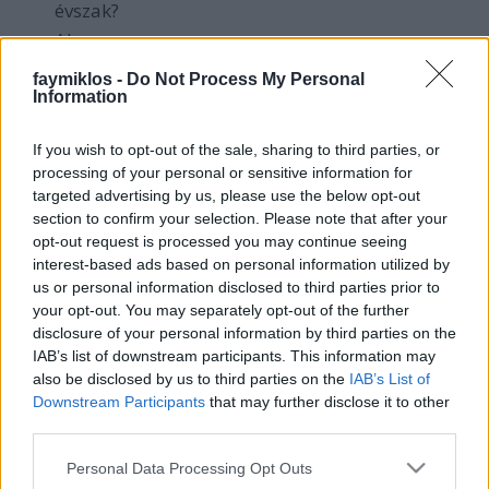
évszak?
Aha…
Akkor te is hülye vagy.
faymiklos -
Do Not Process My Personal
Information
Valahogy hiányoznak ma az ilyen párbeszédek.
Tudom, akkor azért lehetett és kellett a művészetről
If you wish to opt-out of the sale, sharing to third parties, or
késhegyig vitázni, mert a politikáról nem lehetett,
processing of your personal or sensitive information for
ma meg lehet, hát senki nem hülyéz mást a zenei
targeted advertising by us, please use the below opt-out
ízlés miatt. Nem sírok vissza semmit sem. De mégis
section to confirm your selection. Please note that after your
hiányzik. Mert akkor lehetett hosszan magyarázni,
opt-out request is processed you may continue seeing
hogy hát nem csinál semmit, csak szövegként
interest-based ads based on personal information utilized by
értelmezi a kottát (mármint Harnoncourt), és ahogy
us or personal information disclosed to third parties prior to
beszéd közben sem állandó a tempód, úgy zenélés
your opt-out. You may separately opt-out of the further
közben sem kell feltétlenül annak lennie, egy kis
disclosure of your personal information by third parties on the
ingadozás belefér. De a Tél lassú tételének
IAB’s list of downstream participants. This information may
elrohanása… Lassú? Igazából az van odaírva, hogy
also be disclosed by us to third parties on the
IAB’s List of
Largo, az csak annyit mond, szélesen, márpedig
Downstream Participants
that may further disclose it to other
attól, hogy valami széles, éppenséggel lehet gyors is.
third parties.
És azóta Gidon Kremer két kísérletet is tett, hogy
Please note that this website/app uses one or more Google
Personal Data Processing Opt Outs
megdöntse Harnoncourt világcsúcsát, azt az 1 perc
services and may gather and store information including but