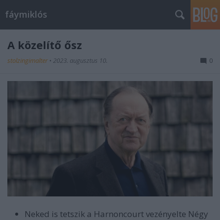
fáymiklós
A közelítő ősz
stolzingimalter
•
2023. augusztus 10.
0
Neked is tetszik a Harnoncourt vezényelte Négy