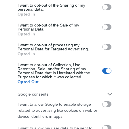
13 másodpercet. Igaz, nem sikerült neki.
not limited to your visit or usage behaviour. You may click to
I want to opt-out of the Sharing of my
personal data.
grant or deny consent to Google and its third-party tags to
Az idő őt igazolta. Nem azért, mert egyre többen
Opted In
use your data for below specified purposes in below Google
vették át Harnoncourt ötleteit és megoldásait, mert
consent section.
I want to opt-out of the Sale of my
akkor az, ami 1977-ben provokációnak tűnt, mára
Personal Data.
értelmetlenné és üressé válna. De még most is, ma is
Opted In
csak ül az ember, és azt mondja, ilyen lassú tételt az
I want to opt-out of processing my
Őszben azóta sem hallani, ezt a finoman részeg
Personal Data for Targeted Advertising.
tompulást és varázslatos tántorgást csak ő tudta.
Opted In
Még egy kört mindenkinek.
I want to opt-out of Collection, Use,
Retention, Sale, and/or Sharing of my
Personal Data that Is Unrelated with the
Purposes for which it was collected.
Opted Out
Címkék:
Antonio Vivaldi
Nikolaus Harnincourt
Google consents
I want to allow Google to enable storage
related to advertising like cookies on web or
device identifiers in apps.
Ajánlott bejegyzések:
I want to allow my user data to be sent to