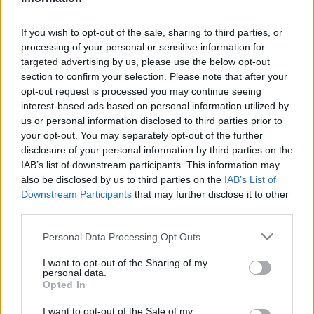
Valami ilyesmin törtem a fejem, de aztán rájöttem,
hogy ezt egyszer már meg is írtam, meg ki tudja,
If you wish to opt-out of the sale, sharing to third parties, or
mennyire igaz, viszont maradt a párhuzamos
processing of your personal or sensitive information for
hallgatás, és aztán eljött a Wohltemperiertes Klavier,
targeted advertising by us, please use the below opt-out
section to confirm your selection. Please note that after your
furcsa módon azt Gould is, Jarrett is játszotta.
opt-out request is processed you may continue seeing
(Gould nem furcsa módon.) Jarrett nekem sokszor
interest-based ads based on personal information utilized by
alig elviselhető a tempóingadozásai miatt,
us or personal information disclosed to third parties prior to
nekilódul, elakad, megteheti, de nekem olyan,
your opt-out. You may separately opt-out of the further
mintha egy kezdő sofőr mellett ülnék az autópályán,
disclosure of your personal information by third parties on the
beletapos, lefékez, nekem meg háborognak a belső
IAB’s list of downstream participants. This information may
szerveim. És akkor eljutunk az első kötet utolsó
also be disclosed by us to third parties on the
IAB’s List of
prelúdiumához. Nem tudom, hogy ez mennyire
Downstream Participants
that may further disclose it to other
köztudomású, az én figyelmemet Balassa Péter hívta
third parties.
föl rá, nem személyesen, nekem címezve, hanem egy
nagyobb társaságban, hogy ez a prelúdium olyan,
Please note that this website/app uses one or more Google
Personal Data Processing Opt Outs
mint A varázsfuvolában a két őr jelenete. Amúgy is
services and may gather and store information including but
furcsa a szerep, nem nélkülözhetetlen a pillanat, de
not limited to your visit or usage behaviour. You may click to
I want to opt-out of the Sharing of my
personal data.
ott állnak, ők vezetik be az opera végkifejletét, a
grant or deny consent to Google and its third-party tags to
Opted In
use your data for below specified purposes in below Google
próbákat, és közben (szinte) Bachot játszanak. Vagy
consent section.
inkább hallgatnak. Érdekes módon sem Gould, sem
I want to opt-out of the Sale of my