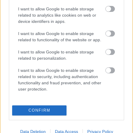
I want to allow Google to enable storage
related to analytics like cookies on web or
device identifiers in apps.
I want to allow Google to enable storage
Ajánlott bejegyzések:
related to functionality of the website or app.
I want to allow Google to enable storage
Mephisto a tengerparton
related to personalization.
I want to allow Google to enable storage
related to security, including authentication
functionality and fraud prevention, and other
Vetélkedő társművészetek
user protection.
CONFIRM
Operában énekelni
Data Deletion
Data Access
Privacy Policy