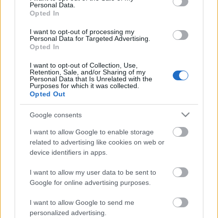
Personal Data.
Jarrett nem énekli rá a maga játszotta prelúdiumra,
Opted In
ámbár az is igaz, hogy Jarrett nem énekel Bach
közben, néha talán sóhajt, de ez minden.
I want to opt-out of processing my
Personal Data for Targeted Advertising.
Mindenesetre körülbelül föl lehet énekelni az őrök
Opted In
dallamát a Bach-prelúdiumra, amit Mozart
egyébként ismert, addigra már megmutatta neki
I want to opt-out of Collection, Use,
van Swieten báró a Wohltemperiertes Klaviert, és ez
Retention, Sale, and/or Sharing of my
Personal Data that Is Unrelated with the
talán a legközvetlenebb felhasználás nála, a
Purposes for which it was collected.
beavatás vagy a beavatottság zenéje.
Opted Out
Amikor Balassa Péter ezt mondta, akkor azt
Google consents
képzeltem, félig már beavatott vagyok, mert a sok
I want to allow Google to enable storage
irodalmi ember között én legalább értem, hogy
related to advertising like cookies on web or
egyáltalán miről beszél. Még egy kis idő, aztán
device identifiers in apps.
szólok, hogy megnyithatják nekem a
Schreckenspforten, a rémségek kapuit, úgy sétálok
I want to allow my user data to be sent to
át tűzön-vizen, ahogy csak kell.
Google for online advertising purposes.
Ne feszegessük.
I want to allow Google to send me
personalized advertising.