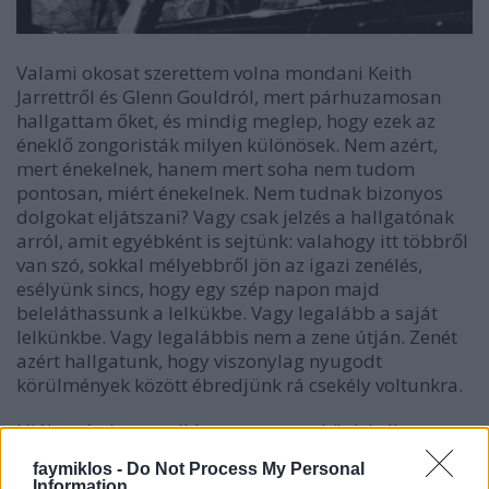
Valami okosat szerettem volna mondani Keith
Jarrettről és Glenn Gouldról, mert párhuzamosan
hallgattam őket, és mindig meglep, hogy ezek az
éneklő zongoristák milyen különösek. Nem azért,
mert énekelnek, hanem mert soha nem tudom
pontosan, miért énekelnek. Nem tudnak bizonyos
dolgokat eljátszani? Vagy csak jelzés a hallgatónak
arról, amit egyébként is sejtünk: valahogy itt többről
van szó, sokkal mélyebbről jön az igazi zenélés,
esélyünk sincs, hogy egy szép napon majd
beleláthassunk a lelkükbe. Vagy legalább a saját
lelkünkbe. Vagy legalábbis nem a zene útján. Zenét
azért hallgatunk, hogy viszonylag nyugodt
körülmények között ébredjünk rá csekély voltunkra.
Hiába vág Jarrett elkínzott arcot, nekünk kellene
elkínzódnunk.
faymiklos -
Do Not Process My Personal
Information