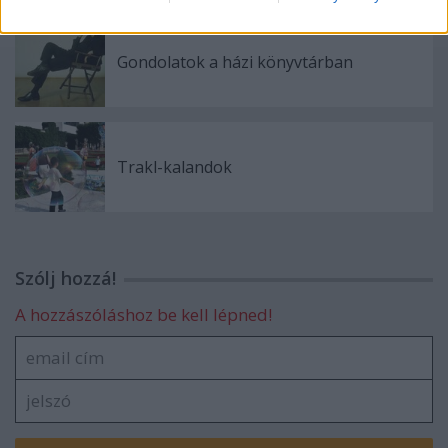
Gondolatok a házi könyvtárban
Trakl-kalandok
Szólj hozzá!
A hozzászóláshoz be kell lépned!