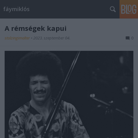
fáymiklós
A rémségek kapui
stolzingimalter
•
2023. szeptember 04.
0