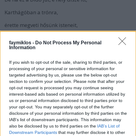
Karthágóban a trónra,
érette megveti hősünk isteneit,
és akkor pusztaság ti szép honotok ma.
faymiklos -
Do Not Process My Personal
Information
If you wish to opt-out of the sale, sharing to third parties, or
Bármilyen furcsa is, ezt a verset Napóleon írta,
processing of your personal or sensitive information for
amúgy nem nagy költemény eredetiben sem, így
targeted advertising by us, please use the below opt-out
meg pláne nem az, alig lehet megérteni, mi is a
section to confirm your selection. Please note that after your
mondanivaló, és ha megérti az ember, akkor rájön,
opt-out request is processed you may continue seeing
hogy nem kellett volna annyit strapálnia magát.
interest-based ads based on personal information utilized by
Nem is ez a lényeg, tudjuk, hogy Napóleon nem az
us or personal information disclosed to third parties prior to
irodalomban lett nagy (pontosabban az
your opt-out. You may separately opt-out of the further
irodalomban is, de nem saját tolla által), hanem a
disclosure of your personal information by third parties on the
címzett, Madame Saint-Huberty, aki Didót énekelte
IAB’s list of downstream participants. This information may
Strasbourgban az ifjú tüzértiszt füle hallatára. Nem
also be disclosed by us to third parties on the
IAB’s List of
azt a Didót, akire esetleg gondolnánk, nem Purcellt,
Downstream Participants
that may further disclose it to other