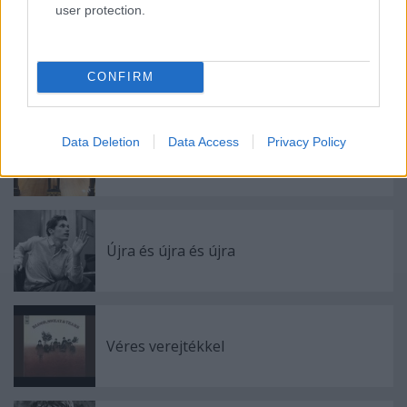
user protection.
Mephisto a tengerparton
CONFIRM
Data Deletion
Data Access
Privacy Policy
Szerelmes egy zongorába
Újra és újra és újra
Véres verejtékkel