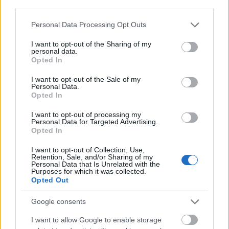
hanem Piccinni operájának címszerepét. Ez volt
third parties.
Madame Saint-Huberty legnagyobb sikere
pályafutása során, egy másik uralkodó is látta, XVI.
Please note that this website/app uses one or more Google
Personal Data Processing Opt Outs
services and may gather and store information including but
Lajos, és rögtön kiutalt neki évi 1500 arany járulékot
not limited to your visit or usage behaviour. You may click to
I want to opt-out of the Sharing of my
– persze, nem tartott sokáig.
personal data.
grant or deny consent to Google and its third-party tags to
Opted In
use your data for below specified purposes in below Google
Furcsa módon a primadonna és leghíresebb
consent section.
rajongója, mármint Napóleon később is találkozott,
I want to opt-out of the Sale of my
Personal Data.
kevésbé kellemes körülmények között. Saint-
Opted In
Huberty, nemcsak a király pártfogása miatt, de
második férje, d’Antraigues gróf miatt a forradalom
I want to opt-out of processing my
Personal Data for Targeted Advertising.
ellenségeként menekült Velencébe, onnét Triesztbe,
Opted In
ahol 1797-ben elfogták őket, és Milánóban
Napóleon személyesen hallgatta ki egykori
I want to opt-out of Collection, Use,
bálványát.
Retention, Sale, and/or Sharing of my
Personal Data that Is Unrelated with the
Purposes for which it was collected.
Nem volt nagy egymásra találás, ha nincs Josephine,
Opted Out
lehet, hogy ott véget is ér Saint-Huberty és családja
története, így viszont végül elengedték a házaspárt
Google consents
és a gyereküket, ők meg végigköltözték Európát,
I want to allow Google to enable storage
éltek Grazban, Bécsben, Drezdában, végül