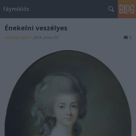
fáymiklós
Énekelni veszélyes
stolzingimalter
•
2024. június 05.
0