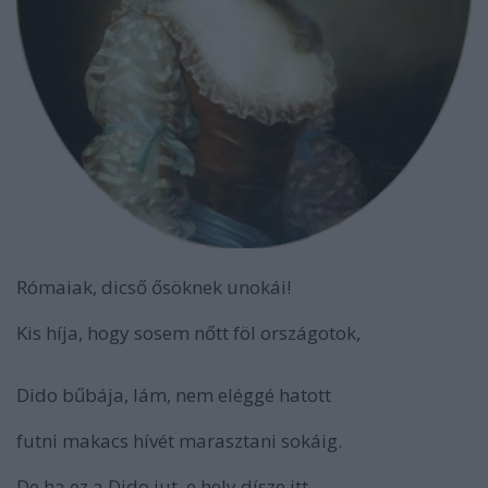
Rómaiak, dicső ősöknek unokái!
Kis híja, hogy sosem nőtt föl országotok,
Dido bűbája, lám, nem eléggé hatott
futni makacs hívét marasztani sokáig.
De ha ez a Dido jut, e hely dísze itt,