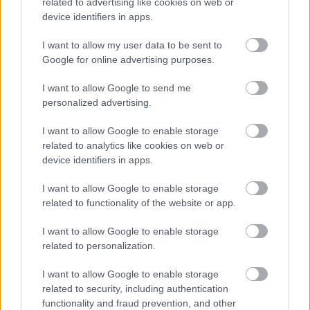
related to advertising like cookies on web or
Londonban.
device identifiers in apps.
Tényleg a vége lett London, ahol 1812-ben egy
I want to allow my user data to be sent to
Lawrence nevű komornyik megölte a házaspárt,
Google for online advertising purposes.
majd önmagával is végzett. Hogy ki bérelte föl
Lawrence-t, ha egyáltalán fölbérelte valaki, az máig
I want to allow Google to send me
titok, ha esetleg Napóleon lett volna, akkor túl
personalized advertising.
komolyan vette a Kill your idol felszólítást.
I want to allow Google to enable storage
Pedig a bálványok ledőlnek maguktól is, ezt
related to analytics like cookies on web or
Napóleon aztán igazán tudja.
device identifiers in apps.
I want to allow Google to enable storage
related to functionality of the website or app.
I want to allow Google to enable storage
Címkék:
Madame Saint-Huberty
related to personalization.
I want to allow Google to enable storage
related to security, including authentication
functionality and fraud prevention, and other
Ajánlott bejegyzések: