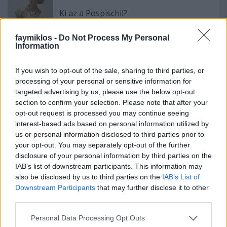
Ki az a Pospischil?
faymiklos -
Do Not Process My Personal
Information
Operában énekelni
If you wish to opt-out of the sale, sharing to third parties, or
processing of your personal or sensitive information for
targeted advertising by us, please use the below opt-out
section to confirm your selection. Please note that after your
opt-out request is processed you may continue seeing
Újra és újra és újra
interest-based ads based on personal information utilized by
us or personal information disclosed to third parties prior to
your opt-out. You may separately opt-out of the further
disclosure of your personal information by third parties on the
IAB’s list of downstream participants. This information may
Szólj hozzá!
also be disclosed by us to third parties on the
IAB’s List of
Downstream Participants
that may further disclose it to other
A hozzászóláshoz be kell lépned!
third parties.
Please note that this website/app uses one or more Google
Personal Data Processing Opt Outs
services and may gather and store information including but