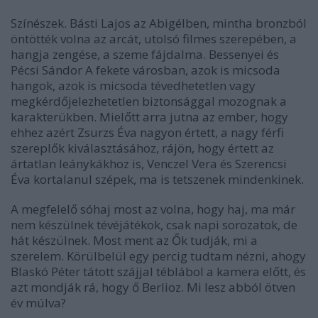
Színészek. Básti Lajos az Abigélben, mintha bronzból
öntötték volna az arcát, utolsó filmes szerepében, a
hangja zengése, a szeme fájdalma. Bessenyei és
Pécsi Sándor A fekete városban, azok is micsoda
hangok, azok is micsoda tévedhetetlen vagy
megkérdőjelezhetetlen biztonsággal mozognak a
karakterükben. Mielőtt arra jutna az ember, hogy
ehhez azért Zsurzs Éva nagyon értett, a nagy férfi
szereplők kiválasztásához, rájön, hogy értett az
ártatlan leánykákhoz is, Venczel Vera és Szerencsi
Éva kortalanul szépek, ma is tetszenek mindenkinek.
A megfelelő sóhaj most az volna, hogy haj, ma már
nem készülnek tévéjátékok, csak napi sorozatok, de
hát készülnek. Most ment az Ők tudják, mi a
szerelem. Körülbelül egy percig tudtam nézni, ahogy
Blaskó Péter tátott szájjal téblábol a kamera előtt, és
azt mondják rá, hogy ő Berlioz. Mi lesz abból ötven
év múlva?