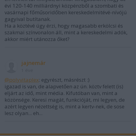
évi 120-140 milliárdnyi közpénzből a szombati és
vasárnapi főműsoridőben kereskedelmitévé-nívójú
gagyival butítanak.
Ha a köztévé úgy érzi, hogy magasabb erkölcsi és
szakmai színvonalon áll, mint a kereskedelmi adók,
akkor miért utánozza őket?
jajnemár
1 éve
@polyvitaplex
: egyrészt, másrészt :)
igazad is van, de alapvetően az ún. köztv felett (is)
eljárt az idő, mint média. Kifutóban van, mint a
közönsége. Keresi magát, funkcióját, mi legyen, de
azért legyen nézettség is, mint a kertv-nek, de sose
lesz olyan... eh...