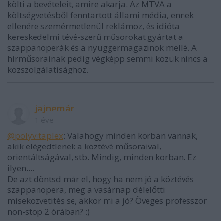
költi a bevételeit, amire akarja. Az MTVA a
költségvetésből fenntartott állami média, ennek
ellenére szemérmetlenül reklámoz, és idióta
kereskedelmi tévé-szerű műsorokat gyártat a
szappanoperák és a nyuggermagazinok mellé. A
hírműsorainak pedig végképp semmi közük nincs a
közszolgálatisághoz.
jajnemár
1 éve
@polyvitaplex
: Valahogy minden korban vannak,
akik elégedtlenek a köztévé műsoraival,
orientáltságával, stb. Mindig, minden korban. Ez
ilyen....
De azt döntsd már el, hogy ha nem jó a köztévés
szappanopera, meg a vasárnap délelőtti
miseközvetités se, akkor mi a jó? Öveges professzor
non-stop 2 órában? :)