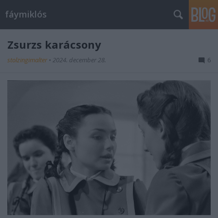
fáymiklós
Zsurzs karácsony
stolzingimalter
•
2024. december 28.
6