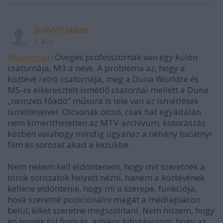
polyvitaplex
1 éve
@jajnemár
: Öveges professzornak van egy külön
csatornája, M3 a neve. A probléma az, hogy a
köztévé retró csatornája, meg a Duna Worldre és
M5-re elkeresztelt ismétlő csatornái mellett a Duna
„nemzeti főadó” műsora is tele van az ismétlések
ismétléseivel. Olcsónak olcsó, csak hát egyáltalán
nem kimeríthetetlen az MTV-archívum, kotorászás
közben valahogy mindig ugyanaz a néhány tucatnyi
film és sorozat akad a kezükbe.
Nem nekem kell eldöntenem, hogy mit szeretnék a
török sorozatok helyett nézni, hanem a köztévének
kellene eldöntenie, hogy mi a szerepe, funkciója,
hová szeretné pozicionálni magát a médiapiacon
belül, kiket szeretne megszólítani. Nem hiszem, hogy
én lennék túl finnyás, amikor kifogásolom, hogy az