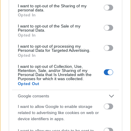
not limited to your visit or usage behaviour. You may click to
I want to opt-out of the Sharing of my
personal data.
grant or deny consent to Google and its third-party tags to
Opted In
use your data for below specified purposes in below Google
consent section.
I want to opt-out of the Sale of my
Personal Data.
Opted In
VAGY
I want to opt-out of processing my
Personal Data for Targeted Advertising.
Opted In
I want to opt-out of Collection, Use,
Retention, Sale, and/or Sharing of my
Personal Data that Is Unrelated with the
Purposes for which it was collected.
polyvitaplex
Opted Out
1 éve
Google consents
Az Abigélben nem, de három másik Zsurzs Éva-
filmben, a Csongor és Tündében, a Glóriában és A
I want to allow Google to enable storage
Zebegényiekben is Zsurzs Kati volt a főszereplő.
related to advertising like cookies on web or
Mindegy.
device identifiers in apps.
Ami nem mindegy, az a feloldhatatlan ellentét a
I want to allow my user data to be sent to