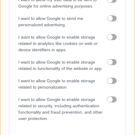
köztévé évről évre nagyobb állami támogatása,
Google for online advertising purposes.
illetve a műsoraikra jellemző szűkmarkúság: a
I want to allow Google to send me
szocializmusból átmentett filmek non-stop
personalized advertising.
ismétlésére, a török sorozatokra és a
mélykonzervatív stúdióbeszélgetésekre épülő
I want to allow Google to enable storage
műsorkínálat zagyvasága között.
related to analytics like cookies on web or
device identifiers in apps.
A műsorok alapján azt lehetne hinni, hogy a magyar
társadalomban nagy igény van a szenteskedő
I want to allow Google to enable storage
beszélgetésekre, a Duna tévé vasárnap délelőtti
related to functionality of the website or app.
vallás- és templomcunamijára. A társadalom
szeretne feltöltekezni, és a köztévé a segítségére siet.
I want to allow Google to enable storage
related to personalization.
Erre fel mit látok karácsonykor: az Abigélben fiúkról,
szép ruhákról, rúzsról ábrándozó kamaszlányok
I want to allow Google to enable storage
fulladoznak az egyházi fenntartású iskolában, a
related to security, including authentication
kitörés lehetőségét keresik, ezt a merev, szigorú
functionality and fraud prevention, and other
tanári kar nem akarja észrevenni, egyenruha, egyen
user protection.
hajviselet, séta közben nincs beszélgetés, az
ebédlőben egy monoton regényfelolvasást kell