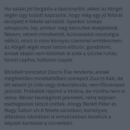
Ha valaki jól forgatta a távirányítót, akkor az Abigél
végén úgy tudott kapcsolni, hogy még egy jó félórát
elcsípett A fekete városból. Ilyenkor szokás
sóhajtozni, hej, amikor még készültek tévéjátékok.
Nézem, nézem mindkettőt, különösebb nosztalgia
nélkül, nincs is mire könnyes szemmel emlékeznem,
az Abigél végét most látom először, gondolom,
annak idején nem kötöttek le ezek a szürke ruhás,
fonott copfos, túlkoros csajok.
Mindkét sorozatot Zsurzs Éva rendezte, ennek
megfelelően mindkettőben szerepelt Zsurzs Kati, de
élt valami jó ízlés vagy önkorlátozás, nem főszerepet
játszott. Próbálok rájönni a titokra, de mintha nem is
volna. Bénán bevilágított jelenetek, néha teljesen
esetlegesnek látszó snittek. Ahogy Benkő Péter és
Nagy Gábor vív A fekete városban, komolyan,
általános iskolában is virtuózabban kezeltük a
képzelt kardokat a szünetben.