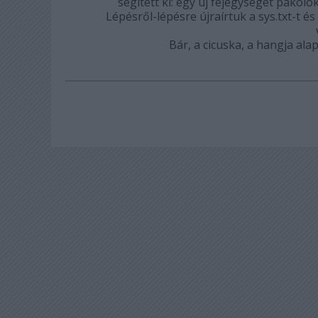
segített ki: egy új fejegységet pakolo
Lépésről-lépésre újraírtuk a sys.txt-t é
Bár, a cicuska, a hangja ala