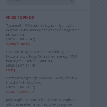
FRISS TOPIKOK
Tyranno61:
@Ceratium.blog.hu: milyen szép
invitálás. Akkor már inkább az Ember tragédiája
utolsó sora.
(
2026.08.08. 20:47
)
Szörnyű métely
Ceratium.blog.hu:
A történelmi hűséghez
hozzátartozik, hogy GG első lemeze egy 1953-
ban rögzített felvétel, amit a H...
(
2026.08.07. 17:14
)
Önfej
Ceratium.blog.hu:
@Tyranno61: köszi, ez az! A
marslakók is köszönik.
(
2026.08.06. 21:17
)
Atlasz, hanyatlasz
polyvitaplex:
Nekem a képről nem a Mephisto
jutott eszembe, hanem ez: www.joe.gr/wp-