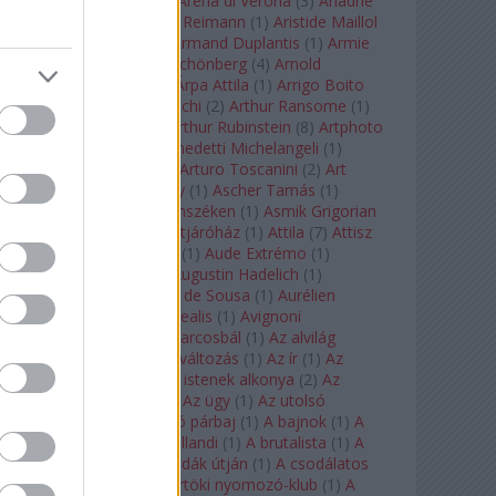
Arcangelo Corelli
(
1
)
Arena di Verona
(
3
)
Ariadne
auf Naxos
(
1
)
Aribert Reimann
(
1
)
Aristide Maillol
(
3
)
Arleen Auger
(
1
)
Armand Duplantis
(
1
)
Armie
Hammer
(
1
)
Arnold Schönberg
(
4
)
Arnold
Schwarzenegger
(
2
)
Árpa Attila
(
1
)
Arrigo Boito
(
2
)
Artemisia Gentileschi
(
2
)
Arthur Ransome
(
1
)
Arthur Rimbaud
(
1
)
Arthur Rubinstein
(
8
)
Artphoto
Galéria
(
1
)
Arturo Benedetti Michelangeli
(
1
)
Arturo Di Modica
(
1
)
Arturo Toscanini
(
2
)
Art
Garfunkel
(
1
)
Art Shay
(
1
)
Ascher Tamás
(
1
)
Ascher Tamás Háromszéken
(
1
)
Asmik Grigorian
(
2
)
Asteroid City
(
1
)
Átjáróház
(
1
)
Attila
(
7
)
Attisz
(
1
)
Aubrey Beardsley
(
1
)
Aude Extrémo
(
1
)
Audrey Hepburn
(
1
)
Augustin Hadelich
(
1
)
Aurelianus
(
1
)
Aurelia de Sousa
(
1
)
Aurélien
Pascal
(
1
)
Aurora borealis
(
1
)
Avignoni
szerelmesek
(
1
)
Az álarcosbál
(
1
)
Az alvilág
professzora
(
1
)
Az átváltozás
(
1
)
Az ír
(
1
)
Az
isenheimi oltár
(
1
)
Az istenek alkonya
(
2
)
Az
olvasás éjszakája
(
1
)
Az ügy
(
1
)
Az utolsó
mohikán
(
2
)
Az utolsó párbaj
(
1
)
A bajnok
(
1
)
A
bálna
(
1
)
A bolygó hollandi
(
1
)
A brutalista
(
1
)
A
Chorus Line
(
1
)
A csodák útján
(
1
)
A csodálatos
mandarin
(
1
)
A csütörtöki nyomozó-klub
(
1
)
A