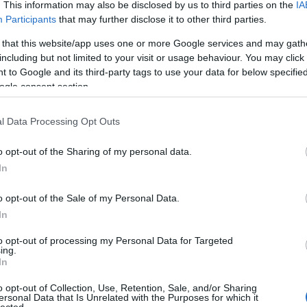
. This information may also be disclosed by us to third parties on the
IA
Participants
that may further disclose it to other third parties.
perában
Az üllő és a
Véres verejtékkel
nekelni
kalapács között
 that this website/app uses one or more Google services and may gath
including but not limited to your visit or usage behaviour. You may click 
 to Google and its third-party tags to use your data for below specifi
ogle consent section.
l Data Processing Opt Outs
 TRACKBACK CÍME:
/api/trackback/id/19097409
o opt-out of the Sharing of my personal data.
In
MENTEK:
o opt-out of the Sale of my Personal Data.
ói tartalomnak minősülnek, értük a
szolgáltatás technikai
üzemeltetője
gás esetén forduljon a blog szerkesztőjéhez. Részletek a
Felhasználási
In
adatvédelmi tájékoztatóban
.
to opt-out of processing my Personal Data for Targeted
ing.
2026.05.08. 21:10:46
In
o opt-out of Collection, Use, Retention, Sale, and/or Sharing
szórakozott velem, márpedig fontos lett volna
ersonal Data that Is Unrelated with the Purposes for which it
lected.