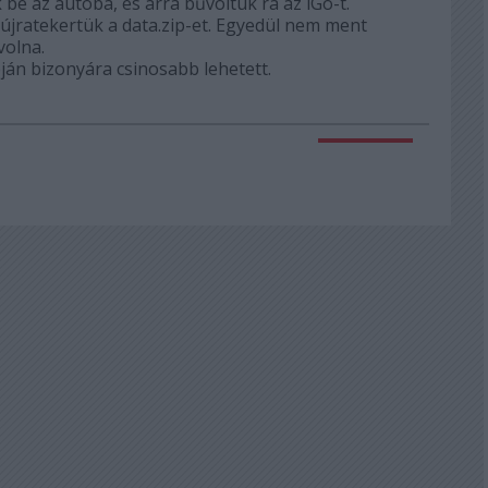
k be az autóba, és arra bűvöltük rá az iGo-t.
s újratekertük a data.zip-et. Egyedül nem ment
volna.
pján bizonyára csinosabb lehetett.
Válasz erre