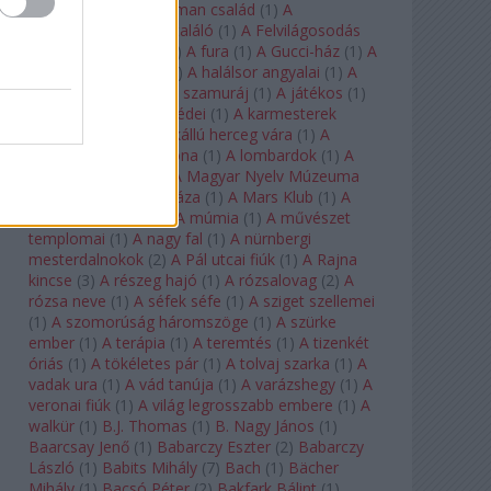
doktor úr
(
1
)
A Fabelman család
(
1
)
A
félkegyelmű
(
1
)
A feltaláló
(
1
)
A Felvilágosodás
Korának Zenekara
(
1
)
A fura
(
1
)
A Gucci-ház
(
1
)
A
Hail Mary-küldetés
(
1
)
A halálsor angyalai
(
1
)
A
halott város
(
1
)
A hét szamuráj
(
1
)
A játékos
(
1
)
A karmeliták párbeszédei
(
1
)
A karmesterek
alkonya
(
1
)
A kékszakállú herceg vára
(
1
)
A
keresztapa
(
1
)
A korona
(
1
)
A lombardok
(
1
)
A
magányos lovas
(
1
)
A Magyar Nyelv Múzeuma
(
1
)
A Magyar Zene Háza
(
1
)
A Mars Klub
(
1
)
A
menekülő ember
(
1
)
A múmia
(
1
)
A művészet
templomai
(
1
)
A nagy fal
(
1
)
A nürnbergi
mesterdalnokok
(
2
)
A Pál utcai fiúk
(
1
)
A Rajna
kincse
(
3
)
A részeg hajó
(
1
)
A rózsalovag
(
2
)
A
rózsa neve
(
1
)
A séfek séfe
(
1
)
A sziget szellemei
(
1
)
A szomorúság háromszöge
(
1
)
A szürke
ember
(
1
)
A terápia
(
1
)
A teremtés
(
1
)
A tizenkét
óriás
(
1
)
A tökéletes pár
(
1
)
A tolvaj szarka
(
1
)
A
vadak ura
(
1
)
A vád tanúja
(
1
)
A varázshegy
(
1
)
A
veronai fiúk
(
1
)
A világ legrosszabb embere
(
1
)
A
walkür
(
1
)
B.J. Thomas
(
1
)
B. Nagy János
(
1
)
Baarcsay Jenő
(
1
)
Babarczy Eszter
(
2
)
Babarczy
László
(
1
)
Babits Mihály
(
7
)
Bach
(
1
)
Bächer
Mihály
(
1
)
Bacsó Péter
(
2
)
Bakfark Bálint
(
1
)