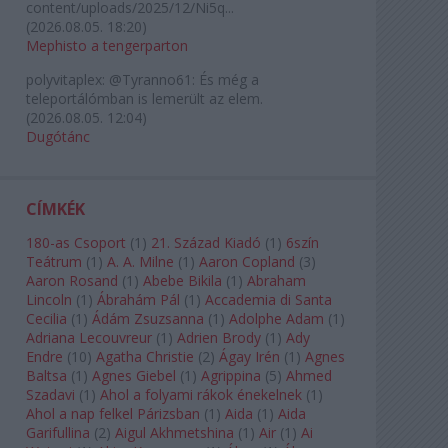
content/uploads/2025/12/Ni5q...
(
2026.08.05. 18:20
)
Mephisto a tengerparton
polyvitaplex:
@Tyranno61: És még a
teleportálómban is lemerült az elem.
(
2026.08.05. 12:04
)
Dugótánc
CÍMKÉK
180-as Csoport
(
1
)
21. Század Kiadó
(
1
)
6szín
Teátrum
(
1
)
A. A. Milne
(
1
)
Aaron Copland
(
3
)
Aaron Rosand
(
1
)
Abebe Bikila
(
1
)
Abraham
Lincoln
(
1
)
Ábrahám Pál
(
1
)
Accademia di Santa
Cecilia
(
1
)
Ádám Zsuzsanna
(
1
)
Adolphe Adam
(
1
)
Adriana Lecouvreur
(
1
)
Adrien Brody
(
1
)
Ady
Endre
(
10
)
Agatha Christie
(
2
)
Ágay Irén
(
1
)
Agnes
Baltsa
(
1
)
Agnes Giebel
(
1
)
Agrippina
(
5
)
Ahmed
Szadavi
(
1
)
Ahol a folyami rákok énekelnek
(
1
)
Ahol a nap felkel Párizsban
(
1
)
Aida
(
1
)
Aida
Garifullina
(
2
)
Aigul Akhmetshina
(
1
)
Air
(
1
)
Ai