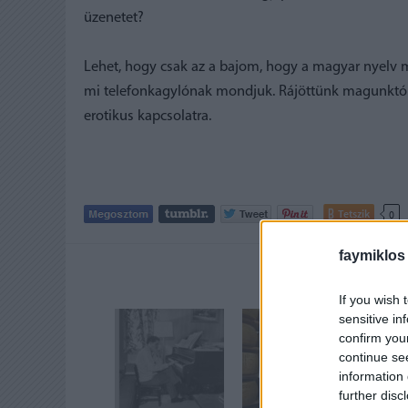
üzenetet?
Lehet, hogy csak az a bajom, hogy a magyar nyelv me
mi telefonkagylónak mondjuk. Rájöttünk magunktól i
erotikus kapcsolatra.
Tetszik
0
faymiklos
AJÁNLOTT
If you wish 
sensitive in
confirm you
continue se
information 
further disc