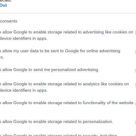
ezen sikerült emberrel beszélni, mondom, nem
Out
ra elrontottam valamit, ő most segít nekem
lefonon jól beállítani, búgja a drága a fülembe,
zélünk. Androidos, kérdi. Az micsoda, az valami
consents
elefonja van? Mondom, piros (akkor már elég
o allow Google to enable storage related to advertising like cookies on
ú? Ja.. az is kell... nézem...valami olyasmi van
a a tündérke, és mi a típusszáma? Mondom, ha
evice identifiers in apps.
n, nyomógombos. Hosszú szünet... Aztat ő nem
áját. Nos, azóta is kapcsolja...
o allow my user data to be sent to Google for online advertising
s.
to allow Google to send me personalized advertising.
Válasz erre
o allow Google to enable storage related to analytics like cookies on
2026.05.09. 07:33:19
evice identifiers in apps.
o allow Google to enable storage related to functionality of the website
: generation gap...
o allow Google to enable storage related to personalization.
Válasz erre
o allow Google to enable storage related to security, including