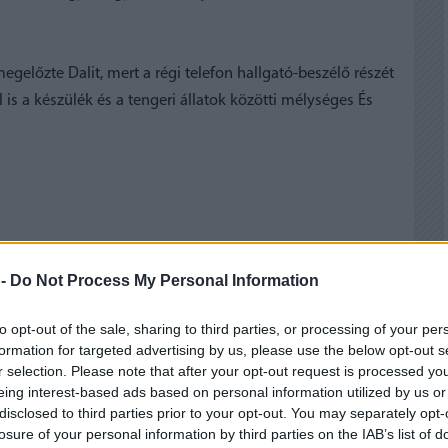
gelőzte Dalit, mert a régi telefon hallgató-beszélő részét
s a készülék és a tengeri állatok közötti mélységes És
 -
Do Not Process My Personal Information
 BEJEGYZÉSEK:
to opt-out of the sale, sharing to third parties, or processing of your per
formation for targeted advertising by us, please use the below opt-out s
r selection. Please note that after your opt-out request is processed y
eing interest-based ads based on personal information utilized by us or
disclosed to third parties prior to your opt-out. You may separately opt-
losure of your personal information by third parties on the IAB’s list of