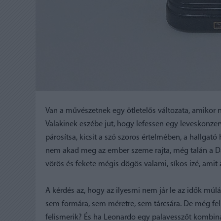
Van a művészetnek egy ötletelős változata, amikor
Valakinek eszébe jut, hogy lefessen egy leveskonzer
párosítsa, kicsit a szó szoros értelmében, a hallg
nem akad meg az ember szeme rajta, még talán a Dali
vörös és fekete mégis dögös valami, síkos izé, amit
A kérdés az, hogy az ilyesmi nem jár le az idők múl
sem formára, sem méretre, sem tárcsára. De még feli
felismerik? És ha Leonardo egy palavesszőt kombiná