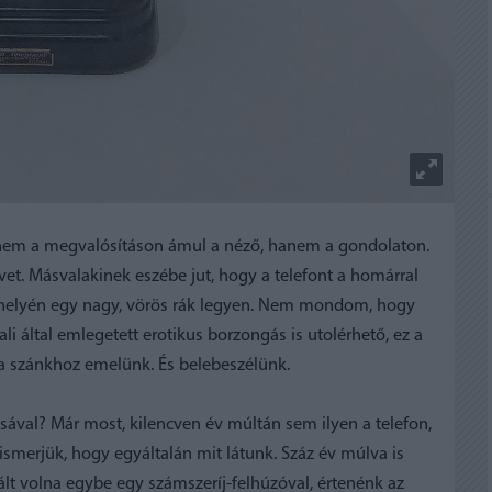
 nem a megvalósításon ámul a néző, hanem a gondolaton.
vet. Másvalakinek eszébe jut, hogy a telefont a homárral
ató helyén egy nagy, vörös rák legyen. Nem mondom, hogy
 által emlegetett erotikus borzongás is utolérhető, ez a
 a szánkhoz emelünk. És belebeszélünk.
ásával? Már most, kilencven év múltán sem ilyen a telefon,
smerjük, hogy egyáltalán mit látunk. Száz év múlva is
lt volna egybe egy számszeríj-felhúzóval, értenénk az