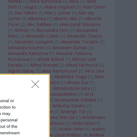
Weiwei
(
1
)
Akira Kuroszava
(
1
)
Ákos
(
1
)
Ákos
Stefi
(
1
)
Alagút
(
1
)
Alaina Urquhart
(
1
)
Alain Delon
(
3
)
Alan Gilbert
(
1
)
Alan J. Lerner
(
1
)
Alan Jay
Lerner
(
1
)
Albertina
(
1
)
Alberto Vilar
(
1
)
Albrecht
Dürer
(
2
)
Alec Baldwin
(
1
)
Alekszandr Glazunov
(
1
)
Alelnök
(
1
)
Alessandra Ferri
(
1
)
Alessandra
Marc
(
1
)
Alexander Calder
(
1
)
Alexander Chance
(
1
)
Alexander Lonquich
(
1
)
Alexander Toradze
(
1
)
Alexandra Soumm
(
1
)
Alexandre Dumas
(
3
)
Alexandre Kantorow
(
1
)
Alexandr Pavlovna
Romanova
(
1
)
Alföldi Róbert
(
1
)
Alfonso und
Estrella
(
1
)
Alfred Brendel
(
3
)
Alfred Hitchcock
(
2
)
Algred Hubay
(
1
)
Alice Harnoncourt
(
1
)
Alice Sara
Ott
(
1
)
Alice Springs
(
1
)
AlkalMáté Trupp
(
1
)
Allan
Clayton
(
1
)
Allen Midgette
(
1
)
Almási Éva
(
1
)
Almásy László Ede
(
1
)
Álmodozások kora
(
1
)
Álomutazó
(
1
)
Álom luxuskivitelben
(
1
)
Al Di
Meola
(
1
)
Amadeus
(
2
)
Amartuvshin Enkhbat
(
1
)
sonal or
Ambroise Thomas
(
1
)
Ambrózy Sándor
(
1
)
ection to
Ambrus Kyri
(
1
)
Amélie
(
1
)
Amerigo Tot
(
1
)
ou may
Amikor Galéria
(
1
)
Amrita Sher-Gil
(
1
)
Amsterdam
 personal
Baroque
(
1
)
Amy Winehouse
(
1
)
Anda Géza
(
1
)
out of the
Andrea del Verrocchio
(
1
)
Andrei Feher
(
1
)
Andrej
 downstream
Tarkovszkij
(
1
)
Andrew Lloyd Webber
(
4
)
Andrew