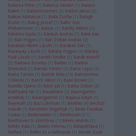
Balassa Péter
(
1
)
Balassa Sándor
(
1
)
Balassi
Bálint
(
1
)
Balatonszemes
(
2
)
Balázs János
(
2
)
Balkon kilátással
(
1
)
Balla Zsófia
(
1
)
Balogh
Eszter
(
1
)
Balog József
(
1
)
Baltic Sea
Philharmonic
(
1
)
Balzac
(
1
)
Bánffy Miklós
(
1
)
Bánkövi Gyula
(
1
)
Bánkuti András
(
1
)
Bánk bán
(
3
)
Bán Frigyes
(
1
)
Bán Zoltán András
(
2
)
Barabási Albert-László
(
1
)
Barabás Sári
(
1
)
Baranyay László
(
1
)
Bárány Frigyes
(
1
)
Bárány
Paál László
(
1
)
Baráth Emőke
(
5
)
Baráti Kristóf
(
5
)
Barbara Bonney
(
1
)
Barbie
(
1
)
Barbra
Streisand
(
1
)
Barnás Ferenc
(
2
)
Barta Lajos
(
1
)
Barta Tamás
(
1
)
Bartók Béla
(
15
)
Bartolomeo
Colleoni
(
1
)
Basch Viktor
(
1
)
Basil Brown
(
1
)
Bastille Opera
(
3
)
Básti Juli
(
1
)
Batka Zoltán
(
2
)
Batthyány tér
(
1
)
Baudelaire
(
2
)
Baumgarten
emlékdíj
(
1
)
Baumgartner
(
1
)
Bayeux kárpit
(
1
)
Bayreuth
(
3
)
Baz Luhrman
(
1
)
Beatles
(
4
)
Becéző
szavak
(
1
)
Becstelen brigantyk
(
1
)
Bede-Fazekas
Csaba
(
1
)
Bedenweiler
(
1
)
Beethoven
(
11
)
Beethoven 9. szimfónia
(
1
)
Békés András
(
1
)
Békés Itala
(
1
)
Bekim Fehmiu
(
1
)
Bélapátfalva
(
1
)
Belfast
(
1
)
Bellini és a bellinisták
(
1
)
Bende Zsolt