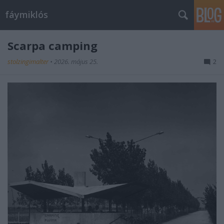
fáymiklós
Scarpa camping
stolzingimalter
•
2026. május 25.
2