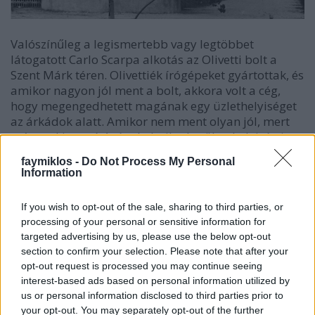
Valószínűleg a legismertebb vagy legtöbbet
látogatott Carlo Scarpa alkotás az Olivetti bolt a
Szent Márk téren. Olivettiék írógépeket gyártottak, és
amikor nagyon jól ment a bolt, akkora volt a cég,
hogy megengedhetett magának egy üzlethelyiséget
az árkádok alatt. Amikor nem ment olyan jól, mert
már senki sem írógépelt, bajba került a helyiség is,
és annak Scarpa lett a megmentője. Annyira szép és
faymiklos -
Do Not Process My Personal
különleges boltot tervezett, hogy a nemzeti örökség
Information
része lett, nem lehetett szalmakalapos bolttá vagy
fagylaltozóvá változtatni.
If you wish to opt-out of the sale, sharing to third parties, or
processing of your personal or sensitive information for
Furcsa módon a legkevésbé ismert Scarpa-alkotás is
targeted advertising by us, please use the below opt-out
itt van, a közelben, a Fusina Camping. Talán akik
section to confirm your selection. Please note that after your
odajárnak sem mind tudják, hogy műalkotásban
opt-out request is processed you may continue seeing
járnak, mert tényleg camping, éli a maga sátras
interest-based ads based on personal information utilized by
életét, keresni kell, mi benne a Scarpa, mi a sátor (ez
us or personal information disclosed to third parties prior to
még könnyű), mi benne a Scarpa, és mi az utólagos
your opt-out. You may separately opt-out of the further