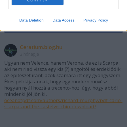
CONFIRM
VAGY
I want to allow Google to enable storage
related to security, including authentication
Data Deletion
Data Access
Privacy Policy
functionality and fraud prevention, and other
user protection.
Ceratium.blog.hu
2 hónapja
Ugyan nem Velence, hanem Verona, de ez is Scarpa:
aki nem riad vissza egy kis (?) angoltól és érdeklődik
az építészet iránt, azok számára itt egy gyöngyszem.
Ékes példája annak, hogy egy modern művész
hogyan nyúl hozzá a trecento-hoz, úgy, hogy abból
mindenki jól jön ki.
oceanofpdf.com/authors/richard-murphy/pdf-carlo-
scarpa-and-the-castelvecchio-download/