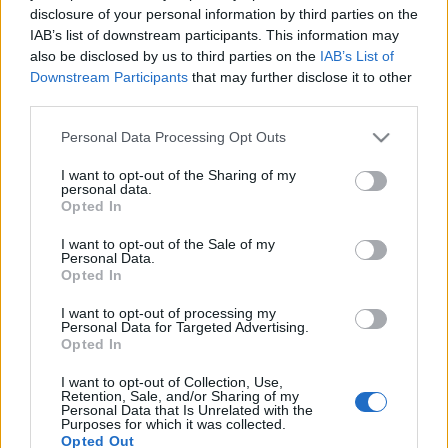
építés, házikó, klotyó, zuhanyzó. Onnét tudom, mert
disclosure of your personal information by third parties on the
én is így jártam, lefényképeztem néhány csinos
IAB’s list of downstream participants. This information may
bungalót, ami aligha eredeti, viszont csak kocsiból
also be disclosed by us to third parties on the
IAB’s List of
láttam a büfét, ami Scarpa. Vannak felismerhetők,
Downstream Participants
that may further disclose it to other
de megváltozottak, mert ma már a csempézés vagy
third parties.
előírás, vagy vendégkövetelés, így aztán Scarpa ide
Please note that this website/app uses one or more Google
vagy oda, csempével borították a zuhanyzóit. Nem
Personal Data Processing Opt Outs
services and may gather and store information including but
tudom, hogy ez most a tisztelet vagy a tiszteletlenség
not limited to your visit or usage behaviour. You may click to
I want to opt-out of the Sharing of my
jele.
personal data.
grant or deny consent to Google and its third-party tags to
Opted In
use your data for below specified purposes in below Google
consent section.
I want to opt-out of the Sale of my
Personal Data.
Opted In
I want to opt-out of processing my
Personal Data for Targeted Advertising.
Opted In
I want to opt-out of Collection, Use,
Címkék:
Carlo Scarpa
Retention, Sale, and/or Sharing of my
Personal Data that Is Unrelated with the
Purposes for which it was collected.
Opted Out