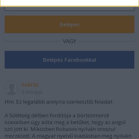
VAGY
csársz
2 hónapja
Hm. Ez legalább annyira szerkesztői feladat.
A Sötétség délben fordítója a börtönmorzé
szavaiban úgy adta meg a betűket, hogy az angol
szó jött ki. Miközben Rubasov nyilván oroszul
morzézott. A magyar nyelvű kiadásban meg nyilván