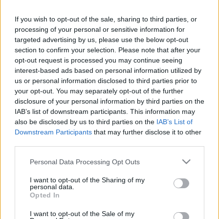
könyvben, igyekszem meghallgatni vagy legalább
belehallgatni, és ez tényleg időt igényel. Az egyik
If you wish to opt-out of the sale, sharing to third parties, or
szereplő eldobja Sun Ra The Soul Vibration of Man
processing of your personal or sensitive information for
targeted advertising by us, please use the below opt-out
című albumát, próbálok rájönni, hogy ez mit jelent.
section to confirm your selection. Please note that after your
Bár itt pont nem is a zenéből lehet megérteni, mit
opt-out request is processed you may continue seeing
jelent a dobálózás, hanem abból, hogy ez a lemez a
interest-based ads based on personal information utilized by
könyv megírásának idején nem volt még CD-n vagy
us or personal information disclosed to third parties prior to
letölthető formában, igazi kincsnek számított.
your opt-out. You may separately opt-out of the further
disclosure of your personal information by third parties on the
Nem is ezt akartam mesélni, hanem hogy nem
IAB’s list of downstream participants. This information may
voltam biztos abban, érdemes-e megemlíteni a régi
also be disclosed by us to third parties on the
IAB’s List of
félrefordításokat, hogy az Üvöltés című kötetben
Downstream Participants
that may further disclose it to other
Sonny Rollins trombitásként van emlegetve. Nem
third parties.
mindegy? Nem tudálékosság és kicsinyesség az ilyen
utólagos javítgatás?
Please note that this website/app uses one or more Google
Personal Data Processing Opt Outs
services and may gather and store information including but
not limited to your visit or usage behaviour. You may click to
I want to opt-out of the Sharing of my
Talán nem, mert Chabon fordítója, Pék Zoltán is azt
personal data.
grant or deny consent to Google and its third-party tags to
Opted In
írja, hogy Ornette Coleman volt az, aki újra
use your data for below specified purposes in below Google
fölfedezte a New Orleans-i kürtösök hangszínét. Akik
consent section.
I want to opt-out of the Sale of my