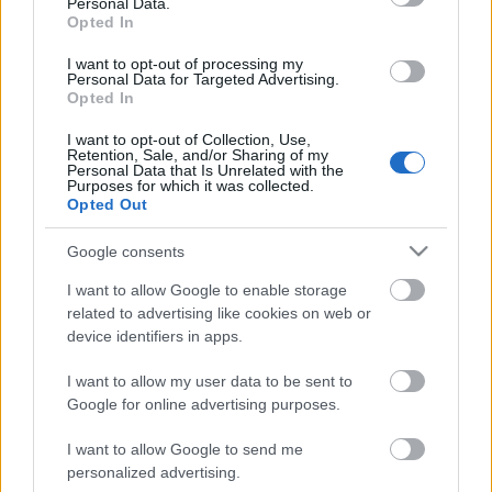
nyilván nem kürtösök, nem is trombitások, hanem
Personal Data.
szaxofonosok. Ha volna valami fordítói adatbázis
Opted In
vagy internetes szakmai folyóirat, akkor lehet, hogy
I want to opt-out of processing my
ötven év elteltével nem követnék el ugyanazt, vagy
Personal Data for Targeted Advertising.
majdnem ugyanazt a hibát,
Opted In
Ebben a lemezdobálós jelenetben egyébként az
I want to opt-out of Collection, Use,
Retention, Sale, and/or Sharing of my
egyik szereplő háromsoros ruhát visel. Hát az vajon
Personal Data that Is Unrelated with the
Purposes for which it was collected.
milyen lehet? Gyanítom, hogy semmilyen, hogy
Opted Out
inkább egy háromrészes öltönyről van szó, amely
nemcsak azonos anyagból készült nadrág és zakó,
Google consents
hanem mellény is van hozzá. De ezt emlegetni lehet,
hogy tényleg tudálékosság, mert ezt a hibát más
I want to allow Google to enable storage
fordításokban még nem vettem észre.
related to advertising like cookies on web or
device identifiers in apps.
I want to allow my user data to be sent to
Google for online advertising purposes.
Címkék:
Michael Chabon
I want to allow Google to send me
personalized advertising.