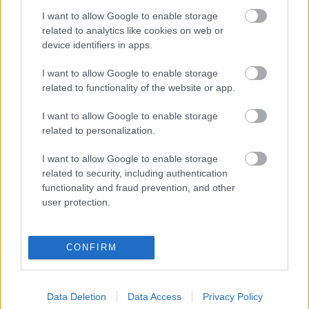
I want to allow Google to enable storage
related to analytics like cookies on web or
Ajánlott bejegyzések:
device identifiers in apps.
I want to allow Google to enable storage
A léghajó neve
related to functionality of the website or app.
I want to allow Google to enable storage
related to personalization.
Chabontól Shakespeare-ig
I want to allow Google to enable storage
related to security, including authentication
functionality and fraud prevention, and other
user protection.
Szólj hozzá!
CONFIRM
A hozzászóláshoz be kell lépned!
Data Deletion
Data Access
Privacy Policy