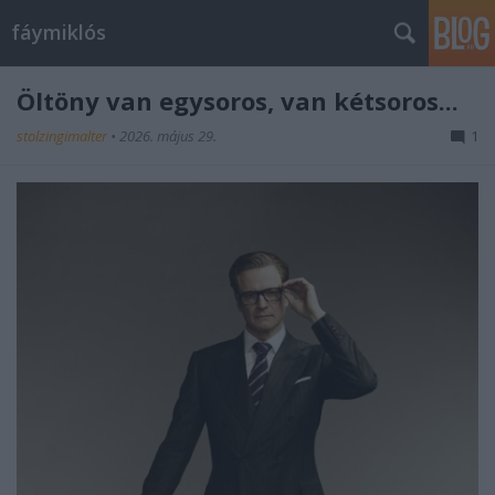
fáymiklós
Öltöny van egysoros, van kétsoros...
stolzingimalter
•
2026. május 29.
1