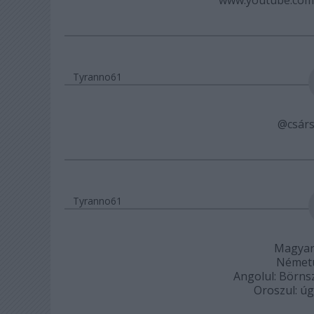
Tyranno61
@csár
Tyranno61
Magyaru
Németü
Angolul: Börnsz
Oroszul: úg