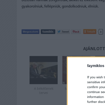
Biztosan vannak zongoristák, akiket ez elkeserít vagy 
gyakorolniuk, fellépniük, gondolkodniuk, élniük.
Tetszik
0
AJÁNLOTT
faymiklos
If you wish 
sensitive in
confirm you
A békétlenek
Májusköszöntő
Mar
continue se
tervei
information 
further disc