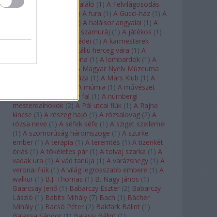
félkegyelmű
(
1
)
A feltaláló
(
1
)
A Felvilágosodás
Korának Zenekara
(
1
)
A fura
(
1
)
A Gucci-ház
(
1
)
A
Hail Mary-küldetés
(
1
)
A halálsor angyalai
(
1
)
A
halott város
(
1
)
A hét szamuráj
(
1
)
A játékos
(
1
)
A karmeliták párbeszédei
(
1
)
A karmesterek
alkonya
(
1
)
A kékszakállú herceg vára
(
1
)
A
keresztapa
(
1
)
A korona
(
1
)
A lombardok
(
1
)
A
magányos lovas
(
1
)
A Magyar Nyelv Múzeuma
(
1
)
A Magyar Zene Háza
(
1
)
A Mars Klub
(
1
)
A
menekülő ember
(
1
)
A múmia
(
1
)
A művészet
templomai
(
1
)
A nagy fal
(
1
)
A nürnbergi
mesterdalnokok
(
2
)
A Pál utcai fiúk
(
1
)
A Rajna
kincse
(
3
)
A részeg hajó
(
1
)
A rózsalovag
(
2
)
A
rózsa neve
(
1
)
A séfek séfe
(
1
)
A sziget szellemei
(
1
)
A szomorúság háromszöge
(
1
)
A szürke
ember
(
1
)
A terápia
(
1
)
A teremtés
(
1
)
A tizenkét
óriás
(
1
)
A tökéletes pár
(
1
)
A tolvaj szarka
(
1
)
A
vadak ura
(
1
)
A vád tanúja
(
1
)
A varázshegy
(
1
)
A
veronai fiúk
(
1
)
A világ legrosszabb embere
(
1
)
A
walkür
(
1
)
B.J. Thomas
(
1
)
B. Nagy János
(
1
)
Baarcsay Jenő
(
1
)
Babarczy Eszter
(
2
)
Babarczy
László
(
1
)
Babits Mihály
(
7
)
Bach
(
1
)
Bächer
Mihály
(
1
)
Bacsó Péter
(
2
)
Bakfark Bálint
(
1
)
Balassa Sándor
(
1
)
Balassi Bálint
(
1
)