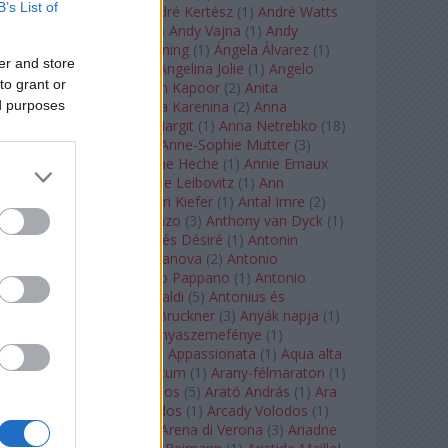
B’s List of
André Chenier
(
1
)
André Kertész
(
1
)
André Watts
(
1
)
Andris Nelsons
(
2
)
Andy Vajna
(
1
)
Andy
Warhol
(
3
)
Anette Bening
(
1
)
Ángela Álvarez
(
1
)
er and store
Angela Lansbury
(
1
)
Angelina Jolie
(
1
)
Angelo
to grant or
Badalamenti
(
1
)
Anish Kapoor
(
2
)
Anita
ed purposes
Rachvelishvili
(
2
)
Anna Karenina
(
2
)
Anna
Karenyina
(
4
)
Anna Margit
(
1
)
Anna Netrebko
(
18
)
Anna Vinnitskaya
(
1
)
Anne-Sophie Mutter
(
3
)
Anner Bylsma
(
1
)
Anne Heche
(
1
)
Annie Ernaux
(
1
)
Annie Hall
(
1
)
Annie Leibovitz
(
1
)
Ann
Napolitano
(
1
)
Anselm Kiefer
(
1
)
Antal Imre
(
2
)
Anthony Roth Costanzo
(
3
)
Anthony van Dyck
(
1
)
Antinous
(
2
)
Antoine és Désiré
(
1
)
Antonin
Dvorák
(
3
)
Antonio Canova
(
2
)
Antonio
Margheriti
(
1
)
Antonio Pappano
(
1
)
Antonio
Salieri
(
1
)
Antonio Vivaldi
(
5
)
Antonius és
Kleopátra
(
1
)
Anton Bruckner
(
3
)
Anyák napja
(
1
)
Anyám tyúkja 2
(
1
)
Anyaszemefénye
(
1
)
Apokalipszis most
(
1
)
Appassionata
(
1
)
Aqua alta
(
1
)
Aquileia
(
1
)
Aquincum
(
1
)
Arany-félmaraton
(
1
)
Aranytíz
(
1
)
Arany János
(
5
)
Arató András
(
1
)
Ara
Pacis
(
1
)
Arcadi Volodos
(
1
)
Arcady Volodos
(
1
)
Arcangelo Corelli
(
1
)
Arena di Verona
(
3
)
Ariadne