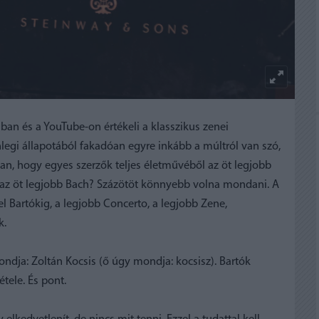
an és a YouTube-on értékeli a klasszikus zenei
nlegi állapotából fakadóan egyre inkább a múltról van szó,
an, hogy egyes szerzők teljes életművéből az öt legjobb
t az öt legjobb Bach? Százötöt könnyebb volna mondani. A
l Bartókig, a legjobb Concerto, a legjobb Zene,
k.
ndja: Zoltán Kocsis (ő úgy mondja: kocsisz). Bartók
tele. És pont.