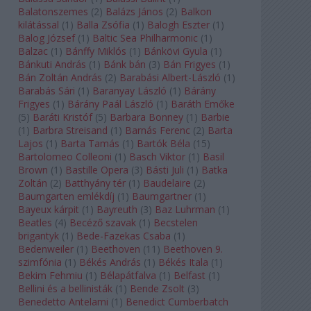
Balatonszemes
(
2
)
Balázs János
(
2
)
Balkon
kilátással
(
1
)
Balla Zsófia
(
1
)
Balogh Eszter
(
1
)
Balog József
(
1
)
Baltic Sea Philharmonic
(
1
)
Balzac
(
1
)
Bánffy Miklós
(
1
)
Bánkövi Gyula
(
1
)
Bánkuti András
(
1
)
Bánk bán
(
3
)
Bán Frigyes
(
1
)
Bán Zoltán András
(
2
)
Barabási Albert-László
(
1
)
Barabás Sári
(
1
)
Baranyay László
(
1
)
Bárány
Frigyes
(
1
)
Bárány Paál László
(
1
)
Baráth Emőke
(
5
)
Baráti Kristóf
(
5
)
Barbara Bonney
(
1
)
Barbie
(
1
)
Barbra Streisand
(
1
)
Barnás Ferenc
(
2
)
Barta
Lajos
(
1
)
Barta Tamás
(
1
)
Bartók Béla
(
15
)
Bartolomeo Colleoni
(
1
)
Basch Viktor
(
1
)
Basil
Brown
(
1
)
Bastille Opera
(
3
)
Básti Juli
(
1
)
Batka
Zoltán
(
2
)
Batthyány tér
(
1
)
Baudelaire
(
2
)
Baumgarten emlékdíj
(
1
)
Baumgartner
(
1
)
Bayeux kárpit
(
1
)
Bayreuth
(
3
)
Baz Luhrman
(
1
)
Beatles
(
4
)
Becéző szavak
(
1
)
Becstelen
brigantyk
(
1
)
Bede-Fazekas Csaba
(
1
)
Bedenweiler
(
1
)
Beethoven
(
11
)
Beethoven 9.
szimfónia
(
1
)
Békés András
(
1
)
Békés Itala
(
1
)
Bekim Fehmiu
(
1
)
Bélapátfalva
(
1
)
Belfast
(
1
)
Bellini és a bellinisták
(
1
)
Bende Zsolt
(
3
)
Benedetto Antelami
(
1
)
Benedict Cumberbatch