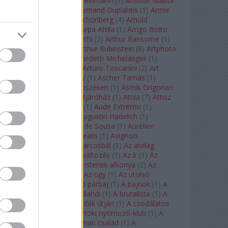
auf Naxos
(
1
)
Aribert Reimann
(
1
)
Aristide Maillol
(
3
)
Arleen Auger
(
1
)
Armand Duplantis
(
1
)
Armie
Hammer
(
1
)
Arnold Schönberg
(
4
)
Arnold
Schwarzenegger
(
2
)
Árpa Attila
(
1
)
Arrigo Boito
(
2
)
Artemisia Gentileschi
(
2
)
Arthur Ransome
(
1
)
Arthur Rimbaud
(
1
)
Arthur Rubinstein
(
8
)
Artphoto
Galéria
(
1
)
Arturo Benedetti Michelangeli
(
1
)
Arturo Di Modica
(
1
)
Arturo Toscanini
(
2
)
Art
Garfunkel
(
1
)
Art Shay
(
1
)
Ascher Tamás
(
1
)
Ascher Tamás Háromszéken
(
1
)
Asmik Grigorian
(
2
)
Asteroid City
(
1
)
Átjáróház
(
1
)
Attila
(
7
)
Attisz
(
1
)
Aubrey Beardsley
(
1
)
Aude Extrémo
(
1
)
Audrey Hepburn
(
1
)
Augustin Hadelich
(
1
)
Aurelianus
(
1
)
Aurelia de Sousa
(
1
)
Aurélien
Pascal
(
1
)
Aurora borealis
(
1
)
Avignoni
szerelmesek
(
1
)
Az álarcosbál
(
1
)
Az alvilág
professzora
(
1
)
Az átváltozás
(
1
)
Az ír
(
1
)
Az
isenheimi oltár
(
1
)
Az istenek alkonya
(
2
)
Az
olvasás éjszakája
(
1
)
Az ügy
(
1
)
Az utolsó
mohikán
(
2
)
Az utolsó párbaj
(
1
)
A bajnok
(
1
)
A
bálna
(
1
)
A bolygó hollandi
(
1
)
A brutalista
(
1
)
A
Chorus Line
(
1
)
A csodák útján
(
1
)
A csodálatos
mandarin
(
1
)
A csütörtöki nyomozó-klub
(
1
)
A
doktor úr
(
1
)
A Fabelman család
(
1
)
A