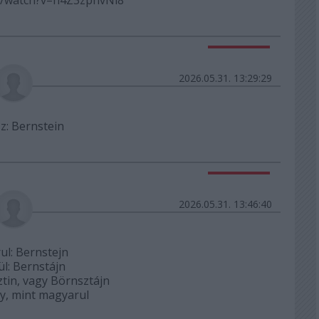
Válasz erre
2026.05.31. 13:29:29
sz
: Bernstein
Válasz erre
2026.05.31. 13:46:40
l: Bernstejn
l: Bernstájn
tin, vagy Börnsztájn
y, mint magyarul