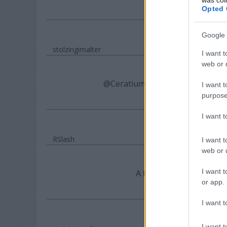
Opted 
Google 
stolzingimalter
I want t
web or d
@Ceratium
: úgy vettem észre, 
I want t
purpose
I want 
RSlash
I want t
web or d
I want t
A fotón az Örkény kert? 
or app.
I want t
I want t