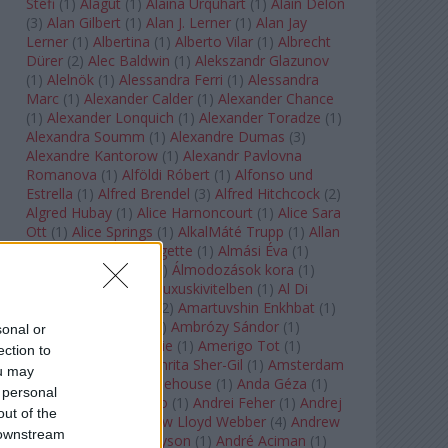
Stefi
(
1
)
Alagút
(
1
)
Alaina Urquhart
(
1
)
Alain Delon
(
3
)
Alan Gilbert
(
1
)
Alan J. Lerner
(
1
)
Alan Jay
Lerner
(
1
)
Albertina
(
1
)
Alberto Vilar
(
1
)
Albrecht
Dürer
(
2
)
Alec Baldwin
(
1
)
Alekszandr Glazunov
(
1
)
Alelnök
(
1
)
Alessandra Ferri
(
1
)
Alessandra
Marc
(
1
)
Alexander Calder
(
1
)
Alexander Chance
(
1
)
Alexander Lonquich
(
1
)
Alexander Toradze
(
1
)
Alexandra Soumm
(
1
)
Alexandre Dumas
(
3
)
Alexandre Kantorow
(
1
)
Alexandr Pavlovna
Romanova
(
1
)
Alföldi Róbert
(
1
)
Alfonso und
Estrella
(
1
)
Alfred Brendel
(
3
)
Alfred Hitchcock
(
2
)
Algred Hubay
(
1
)
Alice Harnoncourt
(
1
)
Alice Sara
Ott
(
1
)
Alice Springs
(
1
)
AlkalMáté Trupp
(
1
)
Allan
Clayton
(
1
)
Allen Midgette
(
1
)
Almási Éva
(
1
)
Almásy László Ede
(
1
)
Álmodozások kora
(
1
)
Álomutazó
(
1
)
Álom luxuskivitelben
(
1
)
Al Di
Meola
(
1
)
Amadeus
(
2
)
Amartuvshin Enkhbat
(
1
)
Ambroise Thomas
(
1
)
Ambrózy Sándor
(
1
)
sonal or
Ambrus Kyri
(
1
)
Amélie
(
1
)
Amerigo Tot
(
1
)
ection to
Amikor Galéria
(
1
)
Amrita Sher-Gil
(
1
)
Amsterdam
ou may
Baroque
(
1
)
Amy Winehouse
(
1
)
Anda Géza
(
1
)
 personal
Andrea del Verrocchio
(
1
)
Andrei Feher
(
1
)
Andrej
out of the
Tarkovszkij
(
1
)
Andrew Lloyd Webber
(
4
)
Andrew
 downstream
Staples
(
1
)
Andrew Tyson
(
1
)
André Aciman
(
1
)