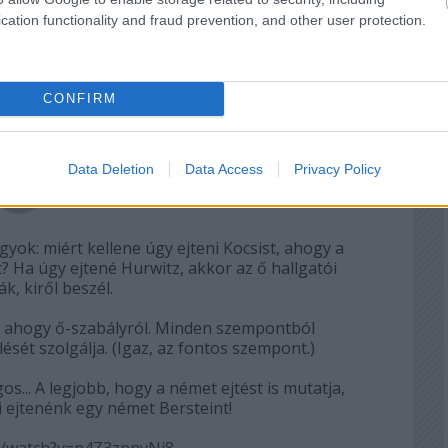
2026.05.31. 06:02:11
cation functionality and fraud prevention, and other user protection.
t az utolsó zongorás fellépés.
CONFIRM
Válasz erre
Data Deletion
Data Access
Privacy Policy
2026.05.31. 10:48:28
gyok: miért kellene úgy ejteni Kocsist, ahogy a
 Ha úgy ejtené Hurwitz, akkor az ő hallgatói
k, kiről beszél.
ük, ahogy ő-szabályról. Minden szempontból
ését szolgálja. (Igaz, az fontos szempont.)
gos... A legjobb, hogy a német ejtést is mutatja,
 ejtenénk egy német Bersteint!
/watch?v=n4Z3zpnvNi8