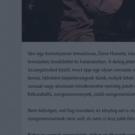
Van egy komolyzenei lemezlovas, Dave Hurwitz, írásb
lemezeket, lendülettel és határozottan. A dolog jele
összegzéseket közöl, most épp egy olyan sorozata v
lemez. Időnként képtelenségnek tűnik, melyik lehe
sorozat vagy alsorozat mindenesetre nemrég jutott e
Kékszakállú, zongoraversenyek, szóló zongoraműve
Nem kétséges, mit fog mondani, és tényleg azt is mo
zongoraműveinek nem volt, és nem is lesz jobb felvé