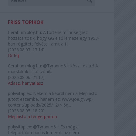
FRISS TOPIKOK
Ceratium.blog.hu:
A történelmi hűséghez
hozzátartozik, hogy GG első lemeze egy 1953-
ban rögzített felvétel, amit a H...
(
2026.08.07. 17:14
)
Önfej
Ceratium.blog.hu:
@Tyranno61: köszi, ez az! A
marslakók is köszönik.
(
2026.08.06. 21:17
)
Atlasz, hanyatlasz
polyvitaplex:
Nekem a képről nem a Mephisto
jutott eszembe, hanem ez: www.joe.gr/wp-
content/uploads/2025/12/Ni5q...
(
2026.08.05. 18:20
)
Mephisto a tengerparton
polyvitaplex:
@Tyranno61: És még a
teleportálómban is lemerült az elem.