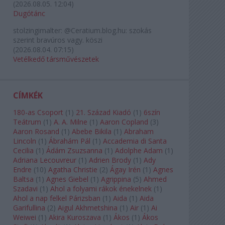
(
2026.08.05. 12:04
)
Dugótánc
stolzingimalter:
@Ceratium.blog.hu: szokás
szerint bravúros vagy. köszi
(
2026.08.04. 07:15
)
Vetélkedő társművészetek
CÍMKÉK
180-as Csoport
(
1
)
21. Század Kiadó
(
1
)
6szín
Teátrum
(
1
)
A. A. Milne
(
1
)
Aaron Copland
(
3
)
Aaron Rosand
(
1
)
Abebe Bikila
(
1
)
Abraham
Lincoln
(
1
)
Ábrahám Pál
(
1
)
Accademia di Santa
Cecilia
(
1
)
Ádám Zsuzsanna
(
1
)
Adolphe Adam
(
1
)
Adriana Lecouvreur
(
1
)
Adrien Brody
(
1
)
Ady
Endre
(
10
)
Agatha Christie
(
2
)
Ágay Irén
(
1
)
Agnes
Baltsa
(
1
)
Agnes Giebel
(
1
)
Agrippina
(
5
)
Ahmed
Szadavi
(
1
)
Ahol a folyami rákok énekelnek
(
1
)
Ahol a nap felkel Párizsban
(
1
)
Aida
(
1
)
Aida
Garifullina
(
2
)
Aigul Akhmetshina
(
1
)
Air
(
1
)
Ai
Weiwei
(
1
)
Akira Kuroszava
(
1
)
Ákos
(
1
)
Ákos