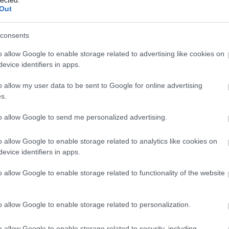
Out
Válasz erre
consents
2026.05.30. 17:24:39
o allow Google to enable storage related to advertising like cookies on
evice identifiers in apps.
ebben a kérdésben elég megátalkodott.
o allow my user data to be sent to Google for online advertising
s.
to allow Google to send me personalized advertising.
Válasz erre
2026.05.30. 21:20:53
o allow Google to enable storage related to analytics like cookies on
evice identifiers in apps.
o allow Google to enable storage related to functionality of the website
Azt hiszem, én is ott voltam :)
o allow Google to enable storage related to personalization.
Válasz erre
o allow Google to enable storage related to security, including