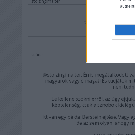
stolzingimalter
authenti
@RSlash
: igen. ez vol
csársz
@stolzingimalter
: Én is megátalkodott va
magyarok vagy ő maga?! És tudjátok mit?
nem tudná
Le kellene szokni erről, az úgy ejtj
képtelenség, csak a sznobok kielégül
Itt van egy példa: Berstein ejtése. Vagyla
de az sem olyan, ahogy mi
www.youtube.com