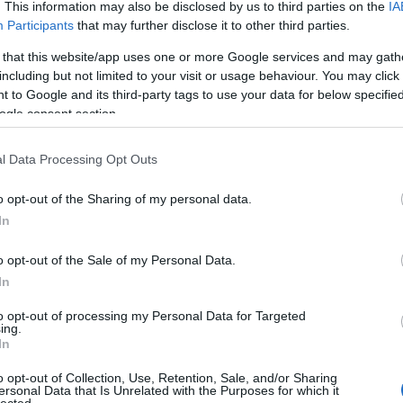
. This information may also be disclosed by us to third parties on the
IA
Participants
that may further disclose it to other third parties.
 that this website/app uses one or more Google services and may gath
 TRACKBACK CÍME:
including but not limited to your visit or usage behaviour. You may click 
 to Google and its third-party tags to use your data for below specifi
/api/trackback/id/19110803
ogle consent section.
MENTEK:
l Data Processing Opt Outs
ói tartalomnak minősülnek, értük a
szolgáltatás technikai
üzemeltetője
gás esetén forduljon a blog szerkesztőjéhez. Részletek a
Felhasználási
o opt-out of the Sharing of my personal data.
adatvédelmi tájékoztatóban
.
In
2026.05.30. 13:14:25
o opt-out of the Sale of my Personal Data.
In
igazat is adok neki. De tényleg, ezen a szinten
to opt-out of processing my Personal Data for Targeted
jteni Kocsis nevét? És pl. Ginastera sem jött
ing.
denki tudja (???) hogy a katalán kiejtés az igazi,
In
még hasonló. Tudom, nem ez a lényeg, de ha már
alas dolgokról színvonalasan, igazán nem kéne
o opt-out of Collection, Use, Retention, Sale, and/or Sharing
 egy-két kattot a neten.
ersonal Data that Is Unrelated with the Purposes for which it
lected.