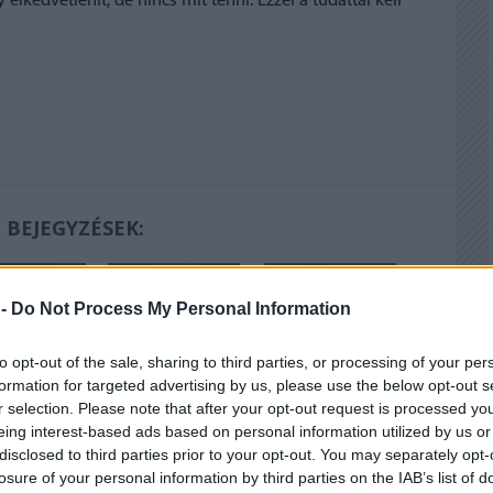
elkedvetlenít, de nincs mit tenni. Ezzel a tudattal kell
 BEJEGYZÉSEK:
 -
Do Not Process My Personal Information
to opt-out of the sale, sharing to third parties, or processing of your per
formation for targeted advertising by us, please use the below opt-out s
r selection. Please note that after your opt-out request is processed y
aton után
Kilencven!
Fenyő Miklós utca
eing interest-based ads based on personal information utilized by us or
disclosed to third parties prior to your opt-out. You may separately opt-
losure of your personal information by third parties on the IAB’s list of