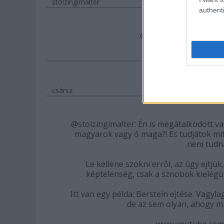
stolzingimalter
authenti
@RSlash
: igen. ez vol
csársz
@stolzingimalter
: Én is megátalkodott va
magyarok vagy ő maga?! És tudjátok mit?
nem tudná
Le kellene szokni erről, az úgy ejtj
képtelenség, csak a sznobok kielégül
Itt van egy példa: Berstein ejtése. Vagyla
de az sem olyan, ahogy mi
www.youtube.com