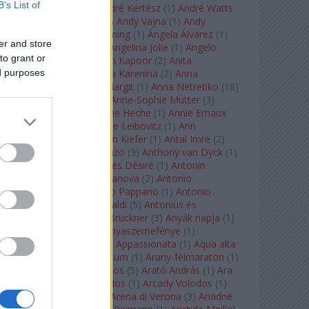
B’s List of
André Chenier
(
1
)
André Kertész
(
1
)
André Watts
(
1
)
Andris Nelsons
(
2
)
Andy Vajna
(
1
)
Andy
Warhol
(
3
)
Anette Bening
(
1
)
Ángela Álvarez
(
1
)
er and store
Angela Lansbury
(
1
)
Angelina Jolie
(
1
)
Angelo
to grant or
Badalamenti
(
1
)
Anish Kapoor
(
2
)
Anita
ed purposes
Rachvelishvili
(
2
)
Anna Karenina
(
2
)
Anna
Karenyina
(
4
)
Anna Margit
(
1
)
Anna Netrebko
(
18
)
Anna Vinnitskaya
(
1
)
Anne-Sophie Mutter
(
3
)
Anner Bylsma
(
1
)
Anne Heche
(
1
)
Annie Ernaux
(
1
)
Annie Hall
(
1
)
Annie Leibovitz
(
1
)
Ann
Napolitano
(
1
)
Anselm Kiefer
(
1
)
Antal Imre
(
2
)
Anthony Roth Costanzo
(
3
)
Anthony van Dyck
(
1
)
Antinous
(
2
)
Antoine és Désiré
(
1
)
Antonin
Dvorák
(
3
)
Antonio Canova
(
2
)
Antonio
Margheriti
(
1
)
Antonio Pappano
(
1
)
Antonio
Salieri
(
1
)
Antonio Vivaldi
(
5
)
Antonius és
Kleopátra
(
1
)
Anton Bruckner
(
3
)
Anyák napja
(
1
)
Anyám tyúkja 2
(
1
)
Anyaszemefénye
(
1
)
Apokalipszis most
(
1
)
Appassionata
(
1
)
Aqua alta
(
1
)
Aquileia
(
1
)
Aquincum
(
1
)
Arany-félmaraton
(
1
)
Aranytíz
(
1
)
Arany János
(
5
)
Arató András
(
1
)
Ara
Pacis
(
1
)
Arcadi Volodos
(
1
)
Arcady Volodos
(
1
)
Arcangelo Corelli
(
1
)
Arena di Verona
(
3
)
Ariadne