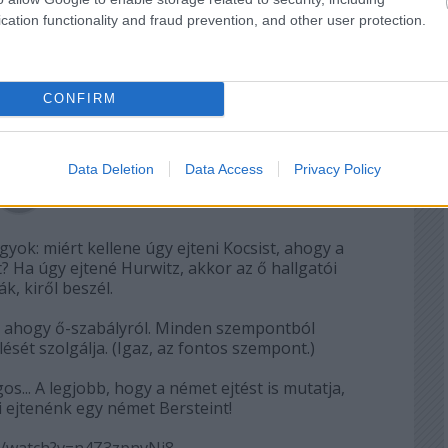
2026.05.31. 06:02:11
cation functionality and fraud prevention, and other user protection.
t az utolsó zongorás fellépés.
CONFIRM
Válasz erre
Data Deletion
Data Access
Privacy Policy
2026.05.31. 10:48:28
gyok: miért kellene úgy ejteni Kocsist, ahogy a
 Ha úgy ejtené Hurwitz, akkor az ő hallgatói
k, kiről beszél.
ük, ahogy ő-szabályról. Minden szempontból
ését szolgálja. (Igaz, az fontos szempont.)
gos... A legjobb, hogy a német ejtést is mutatja,
 ejtenénk egy német Bersteint!
/watch?v=n4Z3zpnvNi8