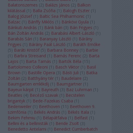
Balatonszemes
(
2
)
Balázs János
(
2
)
Balkon
kilátással
(
1
)
Balla Zsófia
(
1
)
Balogh Eszter
(
1
)
Balog József
(
1
)
Baltic Sea Philharmonic
(
1
)
Balzac
(
1
)
Bánffy Miklós
(
1
)
Bánkövi Gyula
(
1
)
Bánkuti András
(
1
)
Bánk bán
(
3
)
Bán Frigyes
(
1
)
Bán Zoltán András
(
2
)
Barabási Albert-László
(
1
)
Barabás Sári
(
1
)
Baranyay László
(
1
)
Bárány
Frigyes
(
1
)
Bárány Paál László
(
1
)
Baráth Emőke
(
5
)
Baráti Kristóf
(
5
)
Barbara Bonney
(
1
)
Barbie
(
1
)
Barbra Streisand
(
1
)
Barnás Ferenc
(
2
)
Barta
Lajos
(
1
)
Barta Tamás
(
1
)
Bartók Béla
(
15
)
Bartolomeo Colleoni
(
1
)
Basch Viktor
(
1
)
Basil
Brown
(
1
)
Bastille Opera
(
3
)
Básti Juli
(
1
)
Batka
Zoltán
(
2
)
Batthyány tér
(
1
)
Baudelaire
(
2
)
Baumgarten emlékdíj
(
1
)
Baumgartner
(
1
)
Bayeux kárpit
(
1
)
Bayreuth
(
3
)
Baz Luhrman
(
1
)
Beatles
(
4
)
Becéző szavak
(
1
)
Becstelen
brigantyk
(
1
)
Bede-Fazekas Csaba
(
1
)
Bedenweiler
(
1
)
Beethoven
(
11
)
Beethoven 9.
szimfónia
(
1
)
Békés András
(
1
)
Békés Itala
(
1
)
Bekim Fehmiu
(
1
)
Bélapátfalva
(
1
)
Belfast
(
1
)
Bellini és a bellinisták
(
1
)
Bende Zsolt
(
3
)
Benedetto Antelami
(
1
)
Benedict Cumberbatch