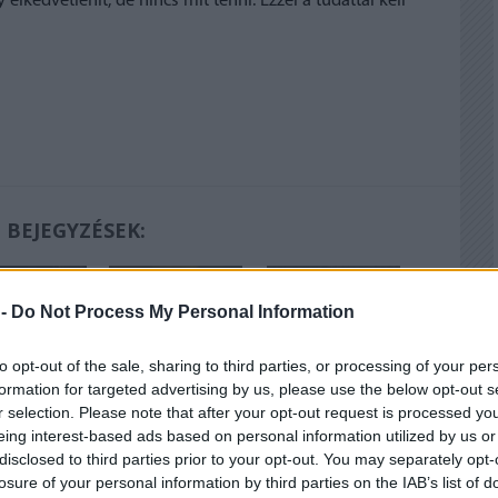
elkedvetlenít, de nincs mit tenni. Ezzel a tudattal kell
 BEJEGYZÉSEK:
 -
Do Not Process My Personal Information
to opt-out of the sale, sharing to third parties, or processing of your per
formation for targeted advertising by us, please use the below opt-out s
r selection. Please note that after your opt-out request is processed y
aton után
Kilencven!
Fenyő Miklós utca
eing interest-based ads based on personal information utilized by us or
disclosed to third parties prior to your opt-out. You may separately opt-
losure of your personal information by third parties on the IAB’s list of