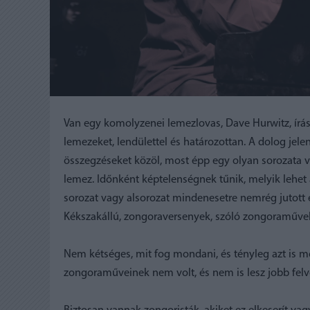
Van egy komolyzenei lemezlovas, Dave Hurwitz, írásb
lemezeket, lendülettel és határozottan. A dolog jele
összegzéseket közöl, most épp egy olyan sorozata v
lemez. Időnként képtelenségnek tűnik, melyik lehe
sorozat vagy alsorozat mindenesetre nemrég jutott e
Kékszakállú, zongoraversenyek, szóló zongoraműve
Nem kétséges, mit fog mondani, és tényleg azt is mo
zongoraműveinek nem volt, és nem is lesz jobb felvé