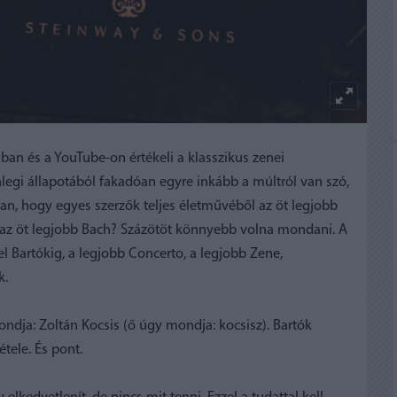
an és a YouTube-on értékeli a klasszikus zenei
nlegi állapotából fakadóan egyre inkább a múltról van szó,
an, hogy egyes szerzők teljes életművéből az öt legjobb
t az öt legjobb Bach? Százötöt könnyebb volna mondani. A
l Bartókig, a legjobb Concerto, a legjobb Zene,
k.
ndja: Zoltán Kocsis (ő úgy mondja: kocsisz). Bartók
tele. És pont.