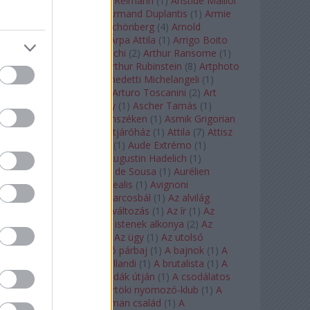
auf Naxos
(
1
)
Aribert Reimann
(
1
)
Aristide Maillol
(
3
)
Arleen Auger
(
1
)
Armand Duplantis
(
1
)
Armie
Hammer
(
1
)
Arnold Schönberg
(
4
)
Arnold
Schwarzenegger
(
2
)
Árpa Attila
(
1
)
Arrigo Boito
(
2
)
Artemisia Gentileschi
(
2
)
Arthur Ransome
(
1
)
Arthur Rimbaud
(
1
)
Arthur Rubinstein
(
8
)
Artphoto
Galéria
(
1
)
Arturo Benedetti Michelangeli
(
1
)
Arturo Di Modica
(
1
)
Arturo Toscanini
(
2
)
Art
Garfunkel
(
1
)
Art Shay
(
1
)
Ascher Tamás
(
1
)
Ascher Tamás Háromszéken
(
1
)
Asmik Grigorian
(
2
)
Asteroid City
(
1
)
Átjáróház
(
1
)
Attila
(
7
)
Attisz
(
1
)
Aubrey Beardsley
(
1
)
Aude Extrémo
(
1
)
Audrey Hepburn
(
1
)
Augustin Hadelich
(
1
)
Aurelianus
(
1
)
Aurelia de Sousa
(
1
)
Aurélien
Pascal
(
1
)
Aurora borealis
(
1
)
Avignoni
szerelmesek
(
1
)
Az álarcosbál
(
1
)
Az alvilág
professzora
(
1
)
Az átváltozás
(
1
)
Az ír
(
1
)
Az
isenheimi oltár
(
1
)
Az istenek alkonya
(
2
)
Az
olvasás éjszakája
(
1
)
Az ügy
(
1
)
Az utolsó
mohikán
(
2
)
Az utolsó párbaj
(
1
)
A bajnok
(
1
)
A
bálna
(
1
)
A bolygó hollandi
(
1
)
A brutalista
(
1
)
A
Chorus Line
(
1
)
A csodák útján
(
1
)
A csodálatos
mandarin
(
1
)
A csütörtöki nyomozó-klub
(
1
)
A
doktor úr
(
1
)
A Fabelman család
(
1
)
A