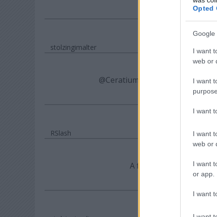
Opted 
Google 
stolzingimalter
I want t
web or d
@Ceratium
: úgy vettem észre, 
I want t
purpose
I want 
RSlash
I want t
web or d
I want t
A fotón az Örkény kert? 
or app.
I want t
I want t