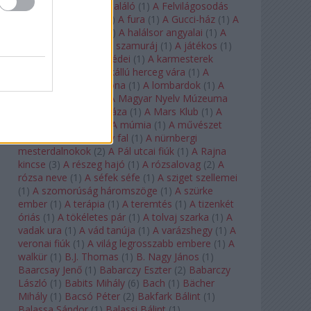
félkegyelmű
(
1
)
A feltaláló
(
1
)
A Felvilágosodás
Korának Zenekara
(
1
)
A fura
(
1
)
A Gucci-ház
(
1
)
A
Hail Mary-küldetés
(
1
)
A halálsor angyalai
(
1
)
A
halott város
(
1
)
A hét szamuráj
(
1
)
A játékos
(
1
)
A karmeliták párbeszédei
(
1
)
A karmesterek
alkonya
(
1
)
A kékszakállú herceg vára
(
1
)
A
keresztapa
(
1
)
A korona
(
1
)
A lombardok
(
1
)
A
magányos lovas
(
1
)
A Magyar Nyelv Múzeuma
(
1
)
A Magyar Zene Háza
(
1
)
A Mars Klub
(
1
)
A
menekülő ember
(
1
)
A múmia
(
1
)
A művészet
templomai
(
1
)
A nagy fal
(
1
)
A nürnbergi
mesterdalnokok
(
2
)
A Pál utcai fiúk
(
1
)
A Rajna
kincse
(
3
)
A részeg hajó
(
1
)
A rózsalovag
(
2
)
A
rózsa neve
(
1
)
A séfek séfe
(
1
)
A sziget szellemei
(
1
)
A szomorúság háromszöge
(
1
)
A szürke
ember
(
1
)
A terápia
(
1
)
A teremtés
(
1
)
A tizenkét
óriás
(
1
)
A tökéletes pár
(
1
)
A tolvaj szarka
(
1
)
A
vadak ura
(
1
)
A vád tanúja
(
1
)
A varázshegy
(
1
)
A
veronai fiúk
(
1
)
A világ legrosszabb embere
(
1
)
A
walkür
(
1
)
B.J. Thomas
(
1
)
B. Nagy János
(
1
)
Baarcsay Jenő
(
1
)
Babarczy Eszter
(
2
)
Babarczy
László
(
1
)
Babits Mihály
(
6
)
Bach
(
1
)
Bächer
Mihály
(
1
)
Bacsó Péter
(
2
)
Bakfark Bálint
(
1
)
Balassa Sándor
(
1
)
Balassi Bálint
(
1
)