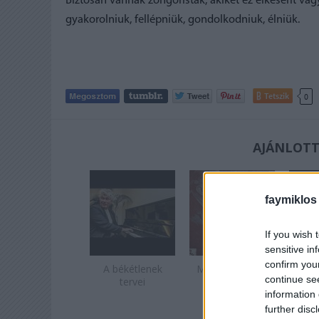
Biztosan vannak zongoristák, akiket ez elkeserít vagy 
gyakorolniuk, fellépniük, gondolkodniuk, élniük.
Tetszik
0
AJÁNLOTT
faymiklos
If you wish 
sensitive in
confirm you
A békétlenek
Májusköszöntő
Mar
continue se
tervei
information 
further disc