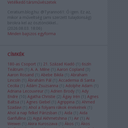
Vetélkedő társművészetek
Ceratium.blog.hu:
@Tyranno61: Ó igen. Ez az,
mikor a műveltség (ami szerzett tulajdonság)
birokra kel az ösztönökkel...
(
2026.08.03. 18:06
)
Minden bajszos egyforma
CÍMKÉK
180-as Csoport
(
1
)
21. Század Kiadó
(
1
)
6szín
Teátrum
(
1
)
A. A. Milne
(
1
)
Aaron Copland
(
3
)
Aaron Rosand
(
1
)
Abebe Bikila
(
1
)
Abraham
Lincoln
(
1
)
Ábrahám Pál
(
1
)
Accademia di Santa
Cecilia
(
1
)
Ádám Zsuzsanna
(
1
)
Adolphe Adam
(
1
)
Adriana Lecouvreur
(
1
)
Adrien Brody
(
1
)
Ady
Endre
(
10
)
Agatha Christie
(
2
)
Ágay Irén
(
1
)
Agnes
Baltsa
(
1
)
Agnes Giebel
(
1
)
Agrippina
(
5
)
Ahmed
Szadavi
(
1
)
Ahol a folyami rákok énekelnek
(
1
)
Ahol a nap felkel Párizsban
(
1
)
Aida
(
1
)
Aida
Garifullina
(
2
)
Aigul Akhmetshina
(
1
)
Air
(
1
)
Ai
Weiwei
(
1
)
Akira Kuroszava
(
1
)
Ákos
(
1
)
Ákos