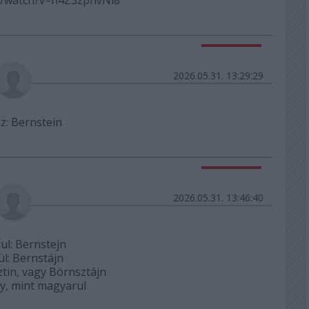
Válasz erre
2026.05.31. 13:29:29
sz
: Bernstein
Válasz erre
2026.05.31. 13:46:40
l: Bernstejn
l: Bernstájn
tin, vagy Börnsztájn
y, mint magyarul