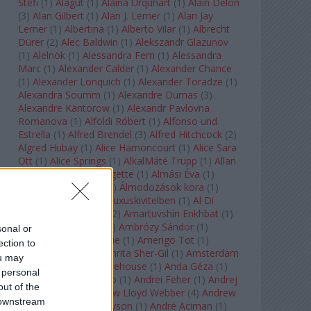
Stefi
(
1
)
Alagút
(
1
)
Alaina Urquhart
(
1
)
Alain Delon
(
3
)
Alan Gilbert
(
1
)
Alan J. Lerner
(
1
)
Alan Jay
Lerner
(
1
)
Albertina
(
1
)
Alberto Vilar
(
1
)
Albrecht
Dürer
(
2
)
Alec Baldwin
(
1
)
Alekszandr Glazunov
(
1
)
Alelnök
(
1
)
Alessandra Ferri
(
1
)
Alessandra
Marc
(
1
)
Alexander Calder
(
1
)
Alexander Chance
(
1
)
Alexander Lonquich
(
1
)
Alexander Toradze
(
1
)
Alexandra Soumm
(
1
)
Alexandre Dumas
(
3
)
Alexandre Kantorow
(
1
)
Alexandr Pavlovna
Romanova
(
1
)
Alföldi Róbert
(
1
)
Alfonso und
Estrella
(
1
)
Alfred Brendel
(
3
)
Alfred Hitchcock
(
2
)
Algred Hubay
(
1
)
Alice Harnoncourt
(
1
)
Alice Sara
Ott
(
1
)
Alice Springs
(
1
)
AlkalMáté Trupp
(
1
)
Allan
Clayton
(
1
)
Allen Midgette
(
1
)
Almási Éva
(
1
)
Almásy László Ede
(
1
)
Álmodozások kora
(
1
)
Álomutazó
(
1
)
Álom luxuskivitelben
(
1
)
Al Di
Meola
(
1
)
Amadeus
(
2
)
Amartuvshin Enkhbat
(
1
)
Ambroise Thomas
(
1
)
Ambrózy Sándor
(
1
)
sonal or
Ambrus Kyri
(
1
)
Amélie
(
1
)
Amerigo Tot
(
1
)
ection to
Amikor Galéria
(
1
)
Amrita Sher-Gil
(
1
)
Amsterdam
ou may
Baroque
(
1
)
Amy Winehouse
(
1
)
Anda Géza
(
1
)
 personal
Andrea del Verrocchio
(
1
)
Andrei Feher
(
1
)
Andrej
out of the
Tarkovszkij
(
1
)
Andrew Lloyd Webber
(
4
)
Andrew
 downstream
Staples
(
1
)
Andrew Tyson
(
1
)
André Aciman
(
1
)