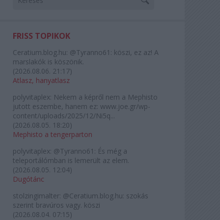
FRISS TOPIKOK
Ceratium.blog.hu:
@Tyranno61: köszi, ez az! A
marslakók is köszönik.
(
2026.08.06. 21:17
)
Atlasz, hanyatlasz
polyvitaplex:
Nekem a képről nem a Mephisto
jutott eszembe, hanem ez: www.joe.gr/wp-
content/uploads/2025/12/Ni5q...
(
2026.08.05. 18:20
)
Mephisto a tengerparton
polyvitaplex:
@Tyranno61: És még a
teleportálómban is lemerült az elem.
(
2026.08.05. 12:04
)
Dugótánc
stolzingimalter:
@Ceratium.blog.hu: szokás
szerint bravúros vagy. köszi
(
2026.08.04. 07:15
)