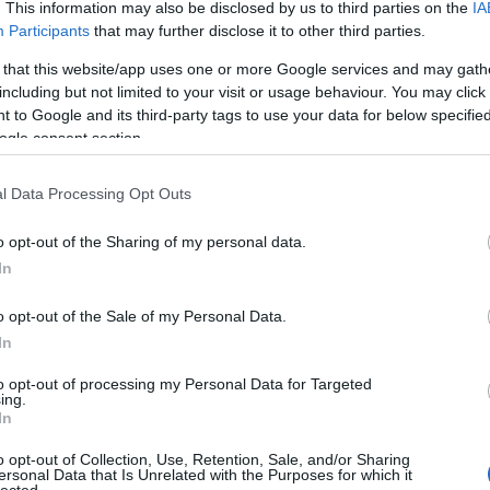
. This information may also be disclosed by us to third parties on the
IA
Participants
that may further disclose it to other third parties.
 that this website/app uses one or more Google services and may gath
 TRACKBACK CÍME:
including but not limited to your visit or usage behaviour. You may click 
 to Google and its third-party tags to use your data for below specifi
/api/trackback/id/19110803
ogle consent section.
MENTEK:
l Data Processing Opt Outs
ói tartalomnak minősülnek, értük a
szolgáltatás technikai
üzemeltetője
gás esetén forduljon a blog szerkesztőjéhez. Részletek a
Felhasználási
o opt-out of the Sharing of my personal data.
adatvédelmi tájékoztatóban
.
In
2026.05.30. 13:14:25
o opt-out of the Sale of my Personal Data.
In
igazat is adok neki. De tényleg, ezen a szinten
to opt-out of processing my Personal Data for Targeted
jteni Kocsis nevét? És pl. Ginastera sem jött
ing.
denki tudja (???) hogy a katalán kiejtés az igazi,
In
még hasonló. Tudom, nem ez a lényeg, de ha már
alas dolgokról színvonalasan, igazán nem kéne
o opt-out of Collection, Use, Retention, Sale, and/or Sharing
 egy-két kattot a neten.
ersonal Data that Is Unrelated with the Purposes for which it
lected.