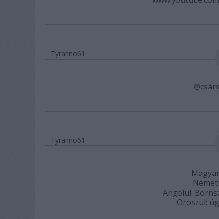
Tyranno61
@csár
Tyranno61
Magyaru
Németü
Angolul: Börnsz
Oroszul: úg