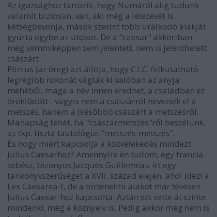
Az igazsághoz tartozik, hogy Numáról alig tudunk
valamit biztosan, van, aki még a létezését is
kétségbevonja, mások szerint több uralkodó alakját
gyúrta egybe az utókor. De a "caesar" akkoriban
még semmiképpen sem jelentett, nem is jelenthetett
császárt.
Plinius (az öreg) azt állítja, hogy C.I.C. felkutatható
legrégibb rokonát vágták ki valóban az anyja
méhéből, maga a név innen eredhet, a családban ez
öröklődött - vagyis nem a császárról nevezték el a
metszés, hanem a (későbbi) császárt a metszésről.
Manapság tehát, ha "császármetszés"ről beszélünk,
az tkp. tiszta tautológia: "metszés-metszés".
És hogy miért kapcsolja a közvélekedés mindezt
Julius Caesarhoz? Amennyire én tudom, egy francia
sebész, bizonyos Jacques Guillemeau írt egy
tankönyvszerűséget a XVII. század elején, ahol idézi a
Lex Caesarea-t, de a történelmi alakot már tévesen
Julius Caesar-hoz kapcsolta. Aztán ezt vette át szinte
mindenki, még a köznyelv is. Pedig akkor még nem is