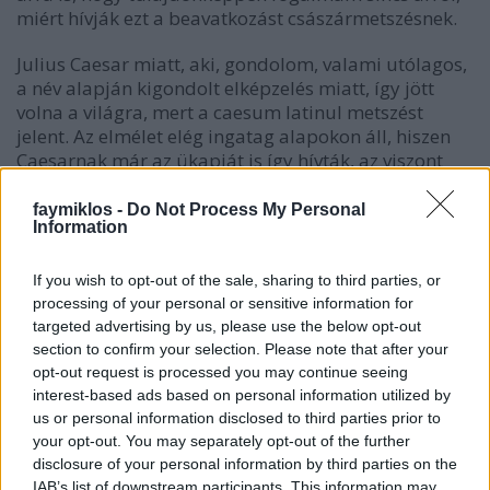
miért hívják ezt a beavatkozást császármetszésnek.
Julius Caesar miatt, aki, gondolom, valami utólagos,
a név alapján kigondolt elképzelés miatt, így jött
volna a világra, mert a caesum latinul metszést
jelent. Az elmélet elég ingatag alapokon áll, hiszen
Caesarnak már az ükapját is így hívták, az viszont
igaz, hogy ő maga rendeletet hozott arról, hogy ha a
szülés során az anya meghal, akkor meg kell
faymiklos -
Do Not Process My Personal
Information
próbálni a magzatot sebészi úton világra segíteni. El
lehet képzelni, hogy az adott körülmények között
mennyi esélye volt a gyermeknek a túlélésre. Kevés,
If you wish to opt-out of the sale, sharing to third parties, or
de nem nulla.
processing of your personal or sensitive information for
targeted advertising by us, please use the below opt-out
section to confirm your selection. Please note that after your
Mert hát ez van a Macbethben is, a boszorkányok
opt-out request is processed you may continue seeing
megjósolják Macbethnek, hogy senki nem árthat
interest-based ads based on personal information utilized by
neki, akit anya szült. Én Macbeth helyében
us or personal information disclosed to third parties prior to
gyanakodnék, hogy itt van valami suskus, akkor
your opt-out. You may separately opt-out of the further
majd beleesek egy hasadékba, vagy fejbe rúg egy
disclosure of your personal information by third parties on the
harci mén, de nem így történik. Macduff az, akit idő
IAB’s list of downstream participants. This information may