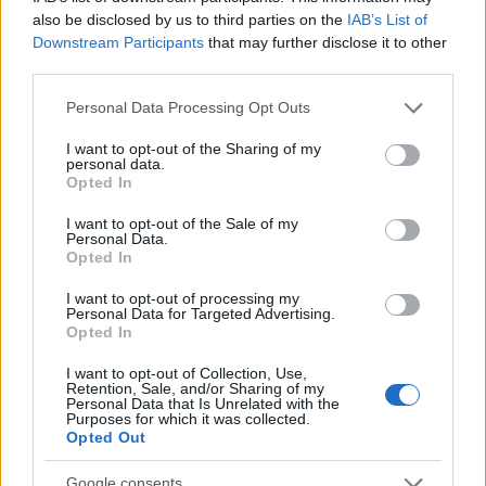
előtt vágtak ki anyja hasából. És túlélte. Amit
also be disclosed by us to third parties on the
IAB’s List of
Macbeth nem élt túl.
Downstream Participants
that may further disclose it to other
third parties.
Please note that this website/app uses one or more Google
Personal Data Processing Opt Outs
services and may gather and store information including but
not limited to your visit or usage behaviour. You may click to
I want to opt-out of the Sharing of my
Címkék:
Michael Chabon
personal data.
grant or deny consent to Google and its third-party tags to
Opted In
use your data for below specified purposes in below Google
consent section.
I want to opt-out of the Sale of my
Personal Data.
Opted In
Ajánlott bejegyzések:
I want to opt-out of processing my
Personal Data for Targeted Advertising.
Opted In
A léghajó neve
I want to opt-out of Collection, Use,
Retention, Sale, and/or Sharing of my
Personal Data that Is Unrelated with the
Purposes for which it was collected.
Opted Out
Öltöny van egysoros, van kétsoros...
Google consents