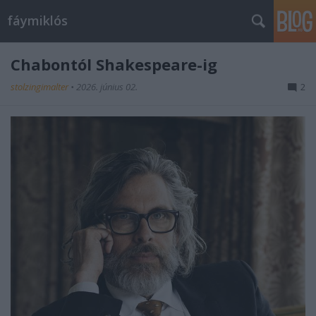
fáymiklós
Chabontól Shakespeare-ig
stolzingimalter
•
2026. június 02.
2