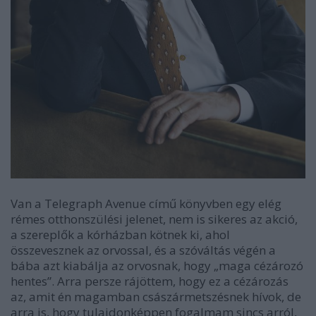
Van a Telegraph Avenue című könyvben egy elég
rémes otthonszülési jelenet, nem is sikeres az akció,
a szereplők a kórházban kötnek ki, ahol
összevesznek az orvossal, és a szóváltás végén a
bába azt kiabálja az orvosnak, hogy „maga cézározó
hentes”. Arra persze rájöttem, hogy ez a cézározás
az, amit én magamban császármetszésnek hívok, de
arra is, hogy tulajdonképpen fogalmam sincs arról,