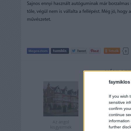
Sajnos ennyi használt autóguminak már borzalmas s
tőle, végül nem is vállalta a fellépést. Még jó, ho
művészetet.
Tetszik
0
AJÁNLOTT
faymiklos
If you wish 
sensitive in
confirm you
continue se
information 
Az angol
kisgyermek
further disc