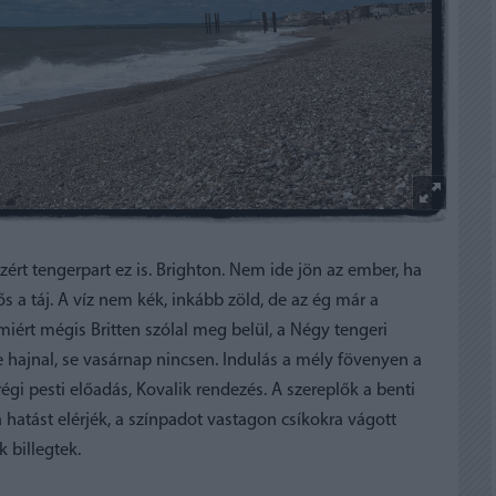
azért tengerpart ez is. Brighton. Nem ide jön az ember, ha
 a táj. A víz nem kék, inkább zöld, de az ég már a
miért mégis Britten szólal meg belül, a Négy tengeri
se hajnal, se vasárnap nincsen. Indulás a mély fövenyen a
régi pesti előadás, Kovalik rendezés. A szereplők a benti
 hatást elérjék, a színpadot vastagon csíkokra vágott
 billegtek.