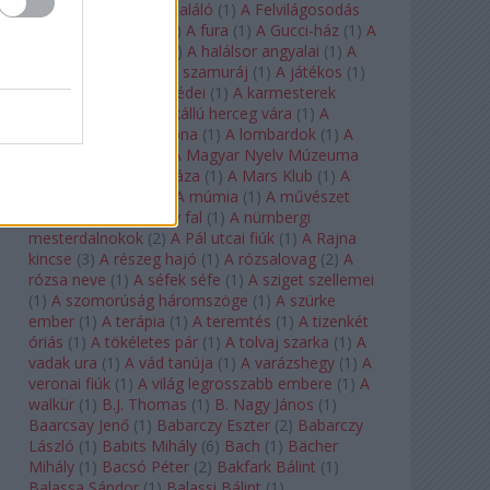
félkegyelmű
(
1
)
A feltaláló
(
1
)
A Felvilágosodás
Korának Zenekara
(
1
)
A fura
(
1
)
A Gucci-ház
(
1
)
A
Hail Mary-küldetés
(
1
)
A halálsor angyalai
(
1
)
A
halott város
(
1
)
A hét szamuráj
(
1
)
A játékos
(
1
)
A karmeliták párbeszédei
(
1
)
A karmesterek
alkonya
(
1
)
A kékszakállú herceg vára
(
1
)
A
keresztapa
(
1
)
A korona
(
1
)
A lombardok
(
1
)
A
magányos lovas
(
1
)
A Magyar Nyelv Múzeuma
(
1
)
A Magyar Zene Háza
(
1
)
A Mars Klub
(
1
)
A
menekülő ember
(
1
)
A múmia
(
1
)
A művészet
templomai
(
1
)
A nagy fal
(
1
)
A nürnbergi
mesterdalnokok
(
2
)
A Pál utcai fiúk
(
1
)
A Rajna
kincse
(
3
)
A részeg hajó
(
1
)
A rózsalovag
(
2
)
A
rózsa neve
(
1
)
A séfek séfe
(
1
)
A sziget szellemei
(
1
)
A szomorúság háromszöge
(
1
)
A szürke
ember
(
1
)
A terápia
(
1
)
A teremtés
(
1
)
A tizenkét
óriás
(
1
)
A tökéletes pár
(
1
)
A tolvaj szarka
(
1
)
A
vadak ura
(
1
)
A vád tanúja
(
1
)
A varázshegy
(
1
)
A
veronai fiúk
(
1
)
A világ legrosszabb embere
(
1
)
A
walkür
(
1
)
B.J. Thomas
(
1
)
B. Nagy János
(
1
)
Baarcsay Jenő
(
1
)
Babarczy Eszter
(
2
)
Babarczy
László
(
1
)
Babits Mihály
(
6
)
Bach
(
1
)
Bächer
Mihály
(
1
)
Bacsó Péter
(
2
)
Bakfark Bálint
(
1
)
Balassa Sándor
(
1
)
Balassi Bálint
(
1
)