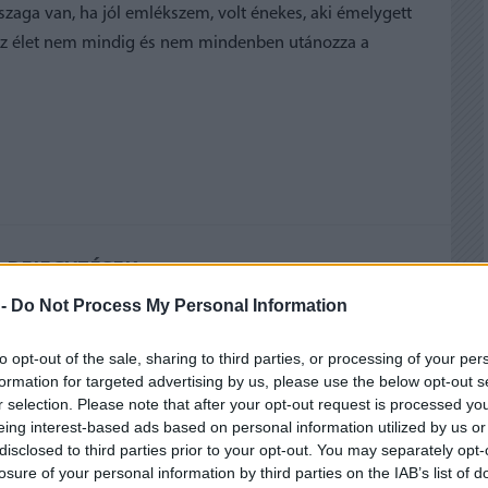
zaga van, ha jól emlékszem, volt énekes, aki émelygett
gy az élet nem mindig és nem mindenben utánozza a
 BEJEGYZÉSEK:
 -
Do Not Process My Personal Information
to opt-out of the sale, sharing to third parties, or processing of your per
formation for targeted advertising by us, please use the below opt-out s
r selection. Please note that after your opt-out request is processed y
eing interest-based ads based on personal information utilized by us or
disclosed to third parties prior to your opt-out. You may separately opt-
losure of your personal information by third parties on the IAB’s list of