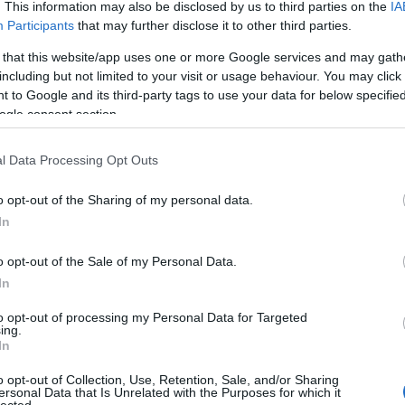
. This information may also be disclosed by us to third parties on the
IA
Participants
that may further disclose it to other third parties.
 that this website/app uses one or more Google services and may gath
including but not limited to your visit or usage behaviour. You may click 
 to Google and its third-party tags to use your data for below specifi
ogle consent section.
 TRACKBACK CÍME:
/api/trackback/id/19131399
l Data Processing Opt Outs
MENTEK:
o opt-out of the Sharing of my personal data.
In
ói tartalomnak minősülnek, értük a
szolgáltatás technikai
üzemeltetője
gás esetén forduljon a blog szerkesztőjéhez. Részletek a
Felhasználási
adatvédelmi tájékoztatóban
.
o opt-out of the Sale of my Personal Data.
In
2026.07.06. 09:45:38
to opt-out of processing my Personal Data for Targeted
ing.
In
ben tapicskoltatta a Kékszakállút és Juditot,
s, meg nem is, jól le is szidta (ha jól emlékszem)
o opt-out of Collection, Use, Retention, Sale, and/or Sharing
 a gumiszagtól nem kellett rosszul lenni.
ersonal Data that Is Unrelated with the Purposes for which it
lected.