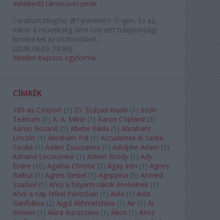
Vetélkedő társművészetek
Ceratium.blog.hu:
@Tyranno61: Ó igen. Ez az,
mikor a műveltség (ami szerzett tulajdonság)
birokra kel az ösztönökkel...
(
2026.08.03. 18:06
)
Minden bajszos egyforma
CÍMKÉK
180-as Csoport
(
1
)
21. Század Kiadó
(
1
)
6szín
Teátrum
(
1
)
A. A. Milne
(
1
)
Aaron Copland
(
3
)
Aaron Rosand
(
1
)
Abebe Bikila
(
1
)
Abraham
Lincoln
(
1
)
Ábrahám Pál
(
1
)
Accademia di Santa
Cecilia
(
1
)
Ádám Zsuzsanna
(
1
)
Adolphe Adam
(
1
)
Adriana Lecouvreur
(
1
)
Adrien Brody
(
1
)
Ady
Endre
(
10
)
Agatha Christie
(
2
)
Ágay Irén
(
1
)
Agnes
Baltsa
(
1
)
Agnes Giebel
(
1
)
Agrippina
(
5
)
Ahmed
Szadavi
(
1
)
Ahol a folyami rákok énekelnek
(
1
)
Ahol a nap felkel Párizsban
(
1
)
Aida
(
1
)
Aida
Garifullina
(
2
)
Aigul Akhmetshina
(
1
)
Air
(
1
)
Ai
Weiwei
(
1
)
Akira Kuroszava
(
1
)
Ákos
(
1
)
Ákos