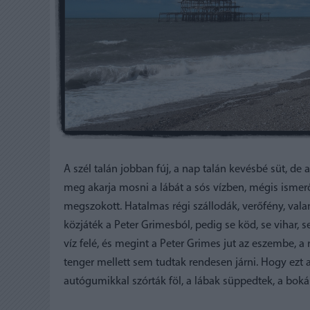
A szél talán jobban fúj, a nap talán kevésbé süt, de 
meg akarja mosni a lábát a sós vízben, mégis ismerős
megszokott. Hatalmas régi szállodák, verőfény, vala
közjáték a Peter Grimesból, pedig se köd, se vihar, 
víz felé, és megint a Peter Grimes jut az eszembe, a 
tenger mellett sem tudtak rendesen járni. Hogy ezt a
autógumikkal szórták föl, a lábak süppedtek, a bokák