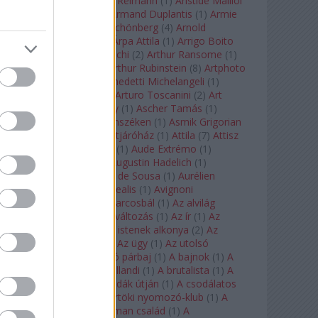
auf Naxos
(
1
)
Aribert Reimann
(
1
)
Aristide Maillol
(
3
)
Arleen Auger
(
1
)
Armand Duplantis
(
1
)
Armie
Hammer
(
1
)
Arnold Schönberg
(
4
)
Arnold
Schwarzenegger
(
2
)
Árpa Attila
(
1
)
Arrigo Boito
(
2
)
Artemisia Gentileschi
(
2
)
Arthur Ransome
(
1
)
Arthur Rimbaud
(
1
)
Arthur Rubinstein
(
8
)
Artphoto
Galéria
(
1
)
Arturo Benedetti Michelangeli
(
1
)
Arturo Di Modica
(
1
)
Arturo Toscanini
(
2
)
Art
Garfunkel
(
1
)
Art Shay
(
1
)
Ascher Tamás
(
1
)
Ascher Tamás Háromszéken
(
1
)
Asmik Grigorian
(
2
)
Asteroid City
(
1
)
Átjáróház
(
1
)
Attila
(
7
)
Attisz
(
1
)
Aubrey Beardsley
(
1
)
Aude Extrémo
(
1
)
Audrey Hepburn
(
1
)
Augustin Hadelich
(
1
)
Aurelianus
(
1
)
Aurelia de Sousa
(
1
)
Aurélien
Pascal
(
1
)
Aurora borealis
(
1
)
Avignoni
szerelmesek
(
1
)
Az álarcosbál
(
1
)
Az alvilág
professzora
(
1
)
Az átváltozás
(
1
)
Az ír
(
1
)
Az
isenheimi oltár
(
1
)
Az istenek alkonya
(
2
)
Az
olvasás éjszakája
(
1
)
Az ügy
(
1
)
Az utolsó
mohikán
(
2
)
Az utolsó párbaj
(
1
)
A bajnok
(
1
)
A
bálna
(
1
)
A bolygó hollandi
(
1
)
A brutalista
(
1
)
A
Chorus Line
(
1
)
A csodák útján
(
1
)
A csodálatos
mandarin
(
1
)
A csütörtöki nyomozó-klub
(
1
)
A
doktor úr
(
1
)
A Fabelman család
(
1
)
A