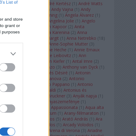
B’s List of
André Chenier
(
1
)
André Kertész
(
1
)
André Watts
(
1
)
Andris Nelsons
(
2
)
Andy Vajna
(
1
)
Andy
Warhol
(
3
)
Anette Bening
(
1
)
Ángela Álvarez
(
1
)
er and store
Angela Lansbury
(
1
)
Angelina Jolie
(
1
)
Angelo
to grant or
Badalamenti
(
1
)
Anish Kapoor
(
2
)
Anita
ed purposes
Rachvelishvili
(
2
)
Anna Karenina
(
2
)
Anna
Karenyina
(
4
)
Anna Margit
(
1
)
Anna Netrebko
(
18
)
Anna Vinnitskaya
(
1
)
Anne-Sophie Mutter
(
3
)
Anner Bylsma
(
1
)
Anne Heche
(
1
)
Annie Ernaux
(
1
)
Annie Hall
(
1
)
Annie Leibovitz
(
1
)
Ann
Napolitano
(
1
)
Anselm Kiefer
(
1
)
Antal Imre
(
2
)
Anthony Roth Costanzo
(
3
)
Anthony van Dyck
(
1
)
Antinous
(
2
)
Antoine és Désiré
(
1
)
Antonin
Dvorák
(
3
)
Antonio Canova
(
2
)
Antonio
Margheriti
(
1
)
Antonio Pappano
(
1
)
Antonio
Salieri
(
1
)
Antonio Vivaldi
(
5
)
Antonius és
Kleopátra
(
1
)
Anton Bruckner
(
3
)
Anyák napja
(
1
)
Anyám tyúkja 2
(
1
)
Anyaszemefénye
(
1
)
Apokalipszis most
(
1
)
Appassionata
(
1
)
Aqua alta
(
1
)
Aquileia
(
1
)
Aquincum
(
1
)
Arany-félmaraton
(
1
)
Aranytíz
(
1
)
Arany János
(
5
)
Arató András
(
1
)
Ara
Pacis
(
1
)
Arcadi Volodos
(
1
)
Arcady Volodos
(
1
)
Arcangelo Corelli
(
1
)
Arena di Verona
(
3
)
Ariadne