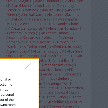
Stefi
(
1
)
Alagút
(
1
)
Alaina Urquhart
(
1
)
Alain Delon
(
3
)
Alan Gilbert
(
1
)
Alan J. Lerner
(
1
)
Alan Jay
Lerner
(
1
)
Albertina
(
1
)
Alberto Vilar
(
1
)
Albrecht
Dürer
(
2
)
Alec Baldwin
(
1
)
Alekszandr Glazunov
(
1
)
Alelnök
(
1
)
Alessandra Ferri
(
1
)
Alessandra
Marc
(
1
)
Alexander Calder
(
1
)
Alexander Chance
(
1
)
Alexander Lonquich
(
1
)
Alexander Toradze
(
1
)
Alexandra Soumm
(
1
)
Alexandre Dumas
(
3
)
Alexandre Kantorow
(
1
)
Alexandr Pavlovna
Romanova
(
1
)
Alföldi Róbert
(
1
)
Alfonso und
Estrella
(
1
)
Alfred Brendel
(
3
)
Alfred Hitchcock
(
2
)
Algred Hubay
(
1
)
Alice Harnoncourt
(
1
)
Alice Sara
Ott
(
1
)
Alice Springs
(
1
)
AlkalMáté Trupp
(
1
)
Allan
Clayton
(
1
)
Allen Midgette
(
1
)
Almási Éva
(
1
)
Almásy László Ede
(
1
)
Álmodozások kora
(
1
)
Álomutazó
(
1
)
Álom luxuskivitelben
(
1
)
Al Di
Meola
(
1
)
Amadeus
(
2
)
Amartuvshin Enkhbat
(
1
)
Ambroise Thomas
(
1
)
Ambrózy Sándor
(
1
)
sonal or
Ambrus Kyri
(
1
)
Amélie
(
1
)
Amerigo Tot
(
1
)
ection to
Amikor Galéria
(
1
)
Amrita Sher-Gil
(
1
)
Amsterdam
ou may
Baroque
(
1
)
Amy Winehouse
(
1
)
Anda Géza
(
1
)
 personal
Andrea del Verrocchio
(
1
)
Andrei Feher
(
1
)
Andrej
out of the
Tarkovszkij
(
1
)
Andrew Lloyd Webber
(
4
)
Andrew
 downstream
Staples
(
1
)
Andrew Tyson
(
1
)
André Aciman
(
1
)