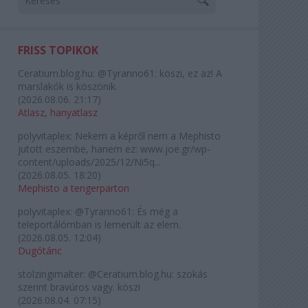
FRISS TOPIKOK
Ceratium.blog.hu:
@Tyranno61: köszi, ez az! A
marslakók is köszönik.
(
2026.08.06. 21:17
)
Atlasz, hanyatlasz
polyvitaplex:
Nekem a képről nem a Mephisto
jutott eszembe, hanem ez: www.joe.gr/wp-
content/uploads/2025/12/Ni5q...
(
2026.08.05. 18:20
)
Mephisto a tengerparton
polyvitaplex:
@Tyranno61: És még a
teleportálómban is lemerült az elem.
(
2026.08.05. 12:04
)
Dugótánc
stolzingimalter:
@Ceratium.blog.hu: szokás
szerint bravúros vagy. köszi
(
2026.08.04. 07:15
)