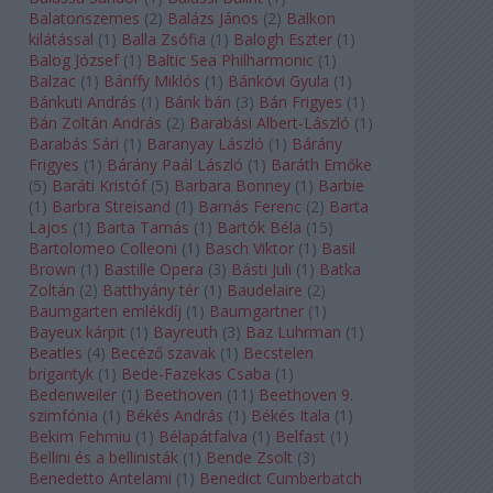
Balatonszemes
(
2
)
Balázs János
(
2
)
Balkon
kilátással
(
1
)
Balla Zsófia
(
1
)
Balogh Eszter
(
1
)
Balog József
(
1
)
Baltic Sea Philharmonic
(
1
)
Balzac
(
1
)
Bánffy Miklós
(
1
)
Bánkövi Gyula
(
1
)
Bánkuti András
(
1
)
Bánk bán
(
3
)
Bán Frigyes
(
1
)
Bán Zoltán András
(
2
)
Barabási Albert-László
(
1
)
Barabás Sári
(
1
)
Baranyay László
(
1
)
Bárány
Frigyes
(
1
)
Bárány Paál László
(
1
)
Baráth Emőke
(
5
)
Baráti Kristóf
(
5
)
Barbara Bonney
(
1
)
Barbie
(
1
)
Barbra Streisand
(
1
)
Barnás Ferenc
(
2
)
Barta
Lajos
(
1
)
Barta Tamás
(
1
)
Bartók Béla
(
15
)
Bartolomeo Colleoni
(
1
)
Basch Viktor
(
1
)
Basil
Brown
(
1
)
Bastille Opera
(
3
)
Básti Juli
(
1
)
Batka
Zoltán
(
2
)
Batthyány tér
(
1
)
Baudelaire
(
2
)
Baumgarten emlékdíj
(
1
)
Baumgartner
(
1
)
Bayeux kárpit
(
1
)
Bayreuth
(
3
)
Baz Luhrman
(
1
)
Beatles
(
4
)
Becéző szavak
(
1
)
Becstelen
brigantyk
(
1
)
Bede-Fazekas Csaba
(
1
)
Bedenweiler
(
1
)
Beethoven
(
11
)
Beethoven 9.
szimfónia
(
1
)
Békés András
(
1
)
Békés Itala
(
1
)
Bekim Fehmiu
(
1
)
Bélapátfalva
(
1
)
Belfast
(
1
)
Bellini és a bellinisták
(
1
)
Bende Zsolt
(
3
)
Benedetto Antelami
(
1
)
Benedict Cumberbatch