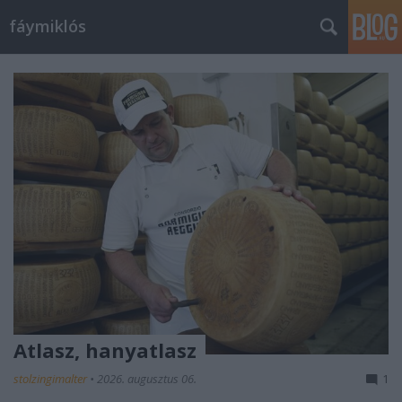
fáymiklós
Atlasz, hanyatlasz
stolzingimalter
•
2026. augusztus 06.
1