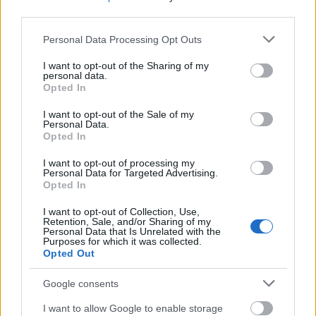
third parties.
Please note that this website/app uses one or more Google
Personal Data Processing Opt Outs
services and may gather and store information including but
not limited to your visit or usage behaviour. You may click to
I want to opt-out of the Sharing of my
Ironikus
personal data.
grant or deny consent to Google and its third-party tags to
Opted In
use your data for below specified purposes in below Google
stolzingimalter
•
2026. augusztus 02.
1
consent section.
I want to opt-out of the Sale of my
Personal Data.
Kovács Krisztián könyvét olvasom, A fény
Opted In
magányossága a címe. Még nem jöttem rá
pontosan, mire megy ki a játék, de gondolom, arra
I want to opt-out of processing my
Personal Data for Targeted Advertising.
még sor ...
Opted In
I want to opt-out of Collection, Use,
Retention, Sale, and/or Sharing of my
Personal Data that Is Unrelated with the
Purposes for which it was collected.
Opted Out
Google consents
I want to allow Google to enable storage