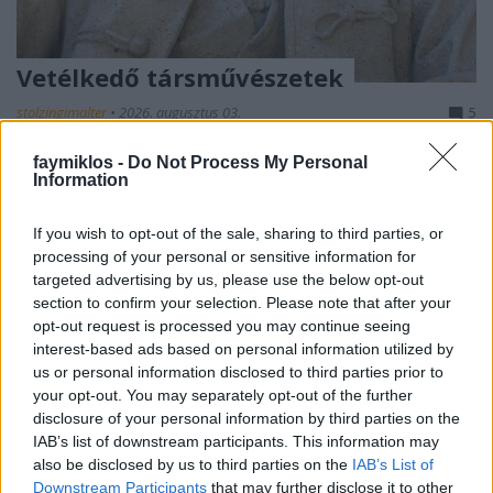
Vetélkedő társművészetek
stolzingimalter
•
2026. augusztus 03.
5
faymiklos -
Do Not Process My Personal
Ellenállnak egymásnak. Nem egyformán, hiszen Liszt
Information
meg tudta zenésíteni Michelangelót és Raffaellót,
Respighi is egész szép Templomablakokat és ...
If you wish to opt-out of the sale, sharing to third parties, or
processing of your personal or sensitive information for
targeted advertising by us, please use the below opt-out
section to confirm your selection. Please note that after your
opt-out request is processed you may continue seeing
interest-based ads based on personal information utilized by
us or personal information disclosed to third parties prior to
your opt-out. You may separately opt-out of the further
disclosure of your personal information by third parties on the
IAB’s list of downstream participants. This information may
also be disclosed by us to third parties on the
IAB’s List of
Downstream Participants
that may further disclose it to other