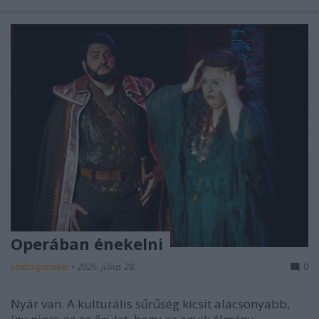
Operában énekelni
stolzingimalter
•
2026. július 28.
0
Nyár van. A kulturális sűrűség kicsit alacsonyabb,