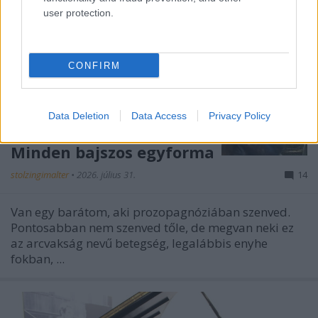
user protection.
CONFIRM
Data Deletion
Data Access
Privacy Policy
Minden bajszos egyforma
stolzingimalter
•
2026. július 31.
14
Van egy barátom, aki prozopagnóziában szenved.
Pontosabban nem szenved tőle, de megvan neki ez
az arcvakság nevű betegség, legalábbis enyhe
fokban, ...