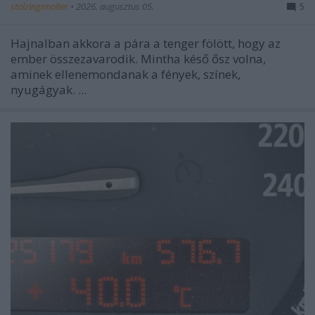
stolzingimalter
•
2026. augusztus 05.
5
Hajnalban akkora a pára a tenger fölött, hogy az
ember összezavarodik. Mintha késő ősz volna,
aminek ellenemondanak a fények, színek,
nyugágyak. ...