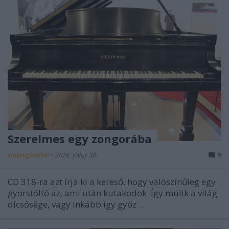
Szerelmes egy zongorába
stolzingimalter
•
2026. július 30.
9
CD 318-ra azt írja ki a kereső, hogy valószínűleg egy
gyorstöltő az, ami után kutakodok. Így múlik a világ
dicsősége, vagy inkább így győz ...