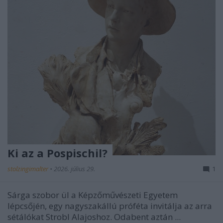
Ki az a Pospischil?
stolzingimalter
•
2026. július 29.
1
Sárga szobor ül a Képzőművészeti Egyetem
lépcsőjén, egy nagyszakállú próféta invitálja az arra
sétálókat Strobl Alajoshoz. Odabent aztán ...