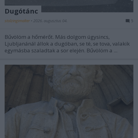
Dugótánc
stolzingimalter
•
2026. augusztus 04.
5
Bűvölöm a hőmérőt. Más dolgom úgysincs,
Ljubljanánál állok a dugóban, se té, se tova, valakik
egymásba szaladtak a sor elején. Bűvölöm a ...