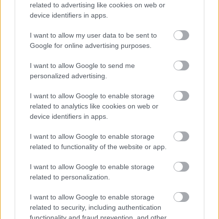
related to advertising like cookies on web or
device identifiers in apps.
I want to allow my user data to be sent to
Google for online advertising purposes.
I want to allow Google to send me
personalized advertising.
A megválaszolatlan kérdés
stolzingimalter
•
2026. augusztus 01.
0
I want to allow Google to enable storage
related to analytics like cookies on web or
device identifiers in apps.
Persze, hogy egy kérdés megválaszolt lehessen, nem
ártana föl is tenni. De nem tettem. Nem mondom,
I want to allow Google to enable storage
hogy világokat vagy sorsokat fordított volna meg, ...
related to functionality of the website or app.
I want to allow Google to enable storage
related to personalization.
I want to allow Google to enable storage
related to security, including authentication
functionality and fraud prevention, and other