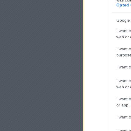
Opted 
Google 
I want t
web or d
I want t
purpose
I want 
I want t
web or d
I want t
or app.
I want t
I want t