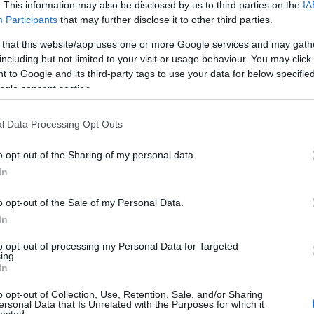
. This information may also be disclosed by us to third parties on the
IA
Participants
that may further disclose it to other third parties.
 that this website/app uses one or more Google services and may gath
including but not limited to your visit or usage behaviour. You may click 
 to Google and its third-party tags to use your data for below specifi
ogle consent section.
l Data Processing Opt Outs
o opt-out of the Sharing of my personal data.
In
o opt-out of the Sale of my Personal Data.
In
to opt-out of processing my Personal Data for Targeted
ing.
In
o opt-out of Collection, Use, Retention, Sale, and/or Sharing
ersonal Data that Is Unrelated with the Purposes for which it
lected.