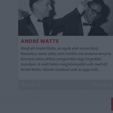
ANDRÉ WATTS
Meghalt André Watts, az egyik első színes bőrű
klasszikus zenei sztár, nem mintha ma annyira-annyira
könnyű volna afrikai zongoristát vagy hegedűst
mondani. A múlt héten még könnyebb volt, mert élt
André Watts. Akinek ráadásul csak az apja volt...
2023. 07. 15.
TOVÁBB