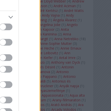
Tarkovszkij
(
1
)
Andrew Lloyd Webber
(
4
)
Andrew
Staples
(
1
)
Andrew Tyson
(
1
)
André Aciman
(
1
)
André Chenier
(
1
)
André Kertész
(
1
)
André Watts
(
1
)
Andris Nelsons
(
2
)
Andy Vajna
(
1
)
Andy
Warhol
(
3
)
Anette Bening
(
1
)
Ángela Álvarez
(
1
)
Angela Lansbury
(
1
)
Angelina Jolie
(
1
)
Angelo
Badalamenti
(
1
)
Anish Kapoor
(
2
)
Anita
Rachvelishvili
(
2
)
Anna Karenina
(
2
)
Anna
Karenyina
(
4
)
Anna Margit
(
1
)
Anna Netrebko
(
18
)
Anna Vinnitskaya
(
1
)
Anne-Sophie Mutter
(
3
)
Anner Bylsma
(
1
)
Anne Heche
(
1
)
Annie Ernaux
(
1
)
Annie Hall
(
1
)
Annie Leibovitz
(
1
)
Ann
Napolitano
(
1
)
Anselm Kiefer
(
1
)
Antal Imre
(
2
)
Anthony Roth Costanzo
(
3
)
Anthony van Dyck
(
1
)
Antinous
(
2
)
Antoine és Désiré
(
1
)
Antonin
Dvorák
(
3
)
Antonio Canova
(
2
)
Antonio
Margheriti
(
1
)
Antonio Pappano
(
1
)
Antonio
Salieri
(
1
)
Antonio Vivaldi
(
5
)
Antonius és
Kleopátra
(
1
)
Anton Bruckner
(
3
)
Anyák napja
(
1
)
Anyám tyúkja 2
(
1
)
Anyaszemefénye
(
1
)
Apokalipszis most
(
1
)
Appassionata
(
1
)
Aqua alta
(
1
)
Aquileia
(
1
)
Aquincum
(
1
)
Arany-félmaraton
(
1
)
Aranytíz
(
1
)
Arany János
(
5
)
Arató András
(
1
)
Ara
Pacis
(
1
)
Arcadi Volodos
(
1
)
Arcady Volodos
(
1
)