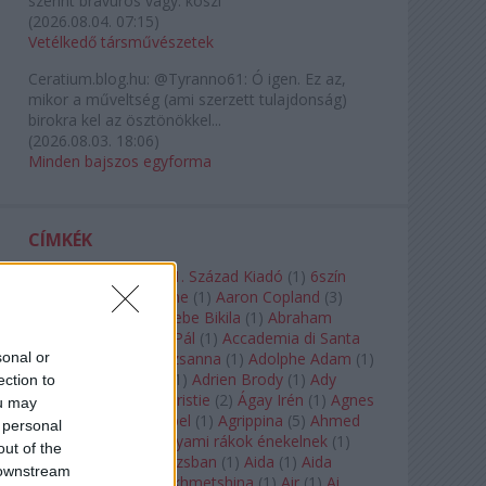
szerint bravúros vagy. köszi
(
2026.08.04. 07:15
)
Vetélkedő társművészetek
Ceratium.blog.hu:
@Tyranno61: Ó igen. Ez az,
mikor a műveltség (ami szerzett tulajdonság)
birokra kel az ösztönökkel...
(
2026.08.03. 18:06
)
Minden bajszos egyforma
CÍMKÉK
180-as Csoport
(
1
)
21. Század Kiadó
(
1
)
6szín
Teátrum
(
1
)
A. A. Milne
(
1
)
Aaron Copland
(
3
)
Aaron Rosand
(
1
)
Abebe Bikila
(
1
)
Abraham
Lincoln
(
1
)
Ábrahám Pál
(
1
)
Accademia di Santa
sonal or
Cecilia
(
1
)
Ádám Zsuzsanna
(
1
)
Adolphe Adam
(
1
)
Adriana Lecouvreur
(
1
)
Adrien Brody
(
1
)
Ady
ection to
Endre
(
10
)
Agatha Christie
(
2
)
Ágay Irén
(
1
)
Agnes
ou may
Baltsa
(
1
)
Agnes Giebel
(
1
)
Agrippina
(
5
)
Ahmed
 personal
Szadavi
(
1
)
Ahol a folyami rákok énekelnek
(
1
)
out of the
Ahol a nap felkel Párizsban
(
1
)
Aida
(
1
)
Aida
 downstream
Garifullina
(
2
)
Aigul Akhmetshina
(
1
)
Air
(
1
)
Ai