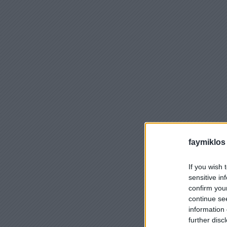
faymiklos
If you wish 
sensitive in
confirm you
continue se
information 
further disc