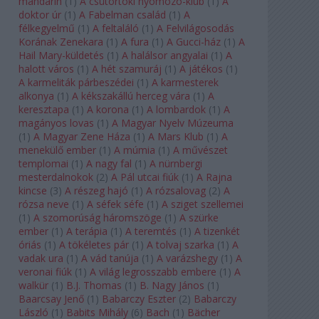
mandarin
(
1
)
A csütörtöki nyomozó-klub
(
1
)
A
doktor úr
(
1
)
A Fabelman család
(
1
)
A
félkegyelmű
(
1
)
A feltaláló
(
1
)
A Felvilágosodás
Korának Zenekara
(
1
)
A fura
(
1
)
A Gucci-ház
(
1
)
A
Hail Mary-küldetés
(
1
)
A halálsor angyalai
(
1
)
A
halott város
(
1
)
A hét szamuráj
(
1
)
A játékos
(
1
)
A karmeliták párbeszédei
(
1
)
A karmesterek
alkonya
(
1
)
A kékszakállú herceg vára
(
1
)
A
keresztapa
(
1
)
A korona
(
1
)
A lombardok
(
1
)
A
magányos lovas
(
1
)
A Magyar Nyelv Múzeuma
(
1
)
A Magyar Zene Háza
(
1
)
A Mars Klub
(
1
)
A
menekülő ember
(
1
)
A múmia
(
1
)
A művészet
templomai
(
1
)
A nagy fal
(
1
)
A nürnbergi
mesterdalnokok
(
2
)
A Pál utcai fiúk
(
1
)
A Rajna
kincse
(
3
)
A részeg hajó
(
1
)
A rózsalovag
(
2
)
A
rózsa neve
(
1
)
A séfek séfe
(
1
)
A sziget szellemei
(
1
)
A szomorúság háromszöge
(
1
)
A szürke
ember
(
1
)
A terápia
(
1
)
A teremtés
(
1
)
A tizenkét
óriás
(
1
)
A tökéletes pár
(
1
)
A tolvaj szarka
(
1
)
A
vadak ura
(
1
)
A vád tanúja
(
1
)
A varázshegy
(
1
)
A
veronai fiúk
(
1
)
A világ legrosszabb embere
(
1
)
A
walkür
(
1
)
B.J. Thomas
(
1
)
B. Nagy János
(
1
)
Baarcsay Jenő
(
1
)
Babarczy Eszter
(
2
)
Babarczy
László
(
1
)
Babits Mihály
(
6
)
Bach
(
1
)
Bächer