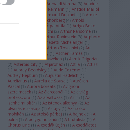
Arcangelo Corelli
(
1
)
Arena di Verona
(
3
)
Ariadne
auf Naxos
(
1
)
Aribert Reimann
(
1
)
Aristide Maillol
(
3
)
Arleen Auger
(
1
)
Armand Duplantis
(
1
)
Armie
Hammer
(
1
)
Arnold Schönberg
(
4
)
Arnold
Schwarzenegger
(
2
)
Árpa Attila
(
1
)
Arrigo Boito
(
2
)
Artemisia Gentileschi
(
2
)
Arthur Ransome
(
1
)
Arthur Rimbaud
(
1
)
Arthur Rubinstein
(
8
)
Artphoto
Galéria
(
1
)
Arturo Benedetti Michelangeli
(
1
)
Arturo Di Modica
(
1
)
Arturo Toscanini
(
2
)
Art
Garfunkel
(
1
)
Art Shay
(
1
)
Ascher Tamás
(
1
)
Ascher Tamás Háromszéken
(
1
)
Asmik Grigorian
(
2
)
Asteroid City
(
1
)
Átjáróház
(
1
)
Attila
(
7
)
Attisz
(
1
)
Aubrey Beardsley
(
1
)
Aude Extrémo
(
1
)
Audrey Hepburn
(
1
)
Augustin Hadelich
(
1
)
Aurelianus
(
1
)
Aurelia de Sousa
(
1
)
Aurélien
Pascal
(
1
)
Aurora borealis
(
1
)
Avignoni
szerelmesek
(
1
)
Az álarcosbál
(
1
)
Az alvilág
professzora
(
1
)
Az átváltozás
(
1
)
Az ír
(
1
)
Az
isenheimi oltár
(
1
)
Az istenek alkonya
(
2
)
Az
olvasás éjszakája
(
1
)
Az ügy
(
1
)
Az utolsó
mohikán
(
2
)
Az utolsó párbaj
(
1
)
A bajnok
(
1
)
A
bálna
(
1
)
A bolygó hollandi
(
1
)
A brutalista
(
1
)
A
Chorus Line
(
1
)
A csodák útján
(
1
)
A csodálatos