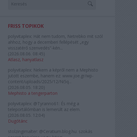
FRISS TOPIKOK
polyvitaplex:
Hát nem tudom, Netrebko mit szól
ahhoz, hogy a decemberi fellépését „egy
visszatérő szenvedés”-kén...
(
2026.08.06. 08:45
)
Atlasz, hanyatlasz
polyvitaplex:
Nekem a képről nem a Mephisto
jutott eszembe, hanem ez: www.joe.gr/wp-
content/uploads/2025/12/Ni5q...
(
2026.08.05. 18:20
)
Mephisto a tengerparton
polyvitaplex:
@Tyranno61: És még a
teleportálómban is lemerült az elem.
(
2026.08.05. 12:04
)
Dugótánc
stolzingimalter:
@Ceratium.blog.hu: szokás