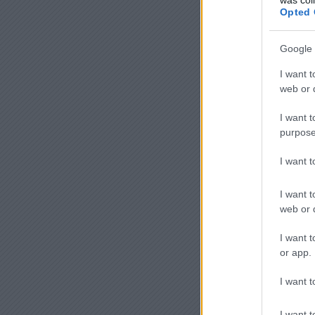
Opted 
Google 
I want t
web or d
I want t
purpose
I want 
I want t
web or d
I want t
or app.
I want t
I want t