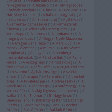
doktor úr
(
1
)
A Fabelman család
(
1
)
A
félkegyelmű
(
1
)
A feltaláló
(
1
)
A Felvilágosodás
Korának Zenekara
(
1
)
A fura
(
1
)
A Gucci-ház
(
1
)
A
Hail Mary-küldetés
(
1
)
A halálsor angyalai
(
1
)
A
halott város
(
1
)
A hét szamuráj
(
1
)
A játékos
(
1
)
A karmeliták párbeszédei
(
1
)
A karmesterek
alkonya
(
1
)
A kékszakállú herceg vára
(
1
)
A
keresztapa
(
1
)
A korona
(
1
)
A lombardok
(
1
)
A
magányos lovas
(
1
)
A Magyar Nyelv Múzeuma
(
1
)
A Magyar Zene Háza
(
1
)
A Mars Klub
(
1
)
A
menekülő ember
(
1
)
A múmia
(
1
)
A művészet
templomai
(
1
)
A nagy fal
(
1
)
A nürnbergi
mesterdalnokok
(
2
)
A Pál utcai fiúk
(
1
)
A Rajna
kincse
(
3
)
A részeg hajó
(
1
)
A rózsalovag
(
2
)
A
rózsa neve
(
1
)
A séfek séfe
(
1
)
A sziget szellemei
(
1
)
A szomorúság háromszöge
(
1
)
A szürke
ember
(
1
)
A terápia
(
1
)
A teremtés
(
1
)
A tizenkét
óriás
(
1
)
A tökéletes pár
(
1
)
A tolvaj szarka
(
1
)
A
vadak ura
(
1
)
A vád tanúja
(
1
)
A varázshegy
(
1
)
A
veronai fiúk
(
1
)
A világ legrosszabb embere
(
1
)
A
walkür
(
1
)
B.J. Thomas
(
1
)
B. Nagy János
(
1
)
Baarcsay Jenő
(
1
)
Babarczy Eszter
(
2
)
Babarczy
László
(
1
)
Babits Mihály
(
6
)
Bach
(
1
)
Bächer
Mihály
(
1
)
Bacsó Péter
(
2
)
Bakfark Bálint
(
1
)