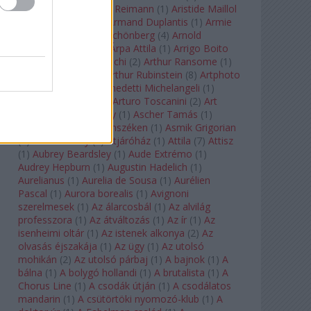
auf Naxos
(
1
)
Aribert Reimann
(
1
)
Aristide Maillol
(
3
)
Arleen Auger
(
1
)
Armand Duplantis
(
1
)
Armie
Hammer
(
1
)
Arnold Schönberg
(
4
)
Arnold
Schwarzenegger
(
2
)
Árpa Attila
(
1
)
Arrigo Boito
(
2
)
Artemisia Gentileschi
(
2
)
Arthur Ransome
(
1
)
Arthur Rimbaud
(
1
)
Arthur Rubinstein
(
8
)
Artphoto
Galéria
(
1
)
Arturo Benedetti Michelangeli
(
1
)
Arturo Di Modica
(
1
)
Arturo Toscanini
(
2
)
Art
Garfunkel
(
1
)
Art Shay
(
1
)
Ascher Tamás
(
1
)
Ascher Tamás Háromszéken
(
1
)
Asmik Grigorian
(
2
)
Asteroid City
(
1
)
Átjáróház
(
1
)
Attila
(
7
)
Attisz
(
1
)
Aubrey Beardsley
(
1
)
Aude Extrémo
(
1
)
Audrey Hepburn
(
1
)
Augustin Hadelich
(
1
)
Aurelianus
(
1
)
Aurelia de Sousa
(
1
)
Aurélien
Pascal
(
1
)
Aurora borealis
(
1
)
Avignoni
szerelmesek
(
1
)
Az álarcosbál
(
1
)
Az alvilág
professzora
(
1
)
Az átváltozás
(
1
)
Az ír
(
1
)
Az
isenheimi oltár
(
1
)
Az istenek alkonya
(
2
)
Az
olvasás éjszakája
(
1
)
Az ügy
(
1
)
Az utolsó
mohikán
(
2
)
Az utolsó párbaj
(
1
)
A bajnok
(
1
)
A
bálna
(
1
)
A bolygó hollandi
(
1
)
A brutalista
(
1
)
A
Chorus Line
(
1
)
A csodák útján
(
1
)
A csodálatos
mandarin
(
1
)
A csütörtöki nyomozó-klub
(
1
)
A