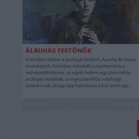
ÁLRUHÁS FESTŐNŐK
A tévében láttam a portugál festőnő, Aurelia de Sousa
önarcképeit. Portóban mászkált a riporternő és a
művészettörténész, az egyik helyen egy piros ruhás
arcképet mutattak, az egész beállítás valahogy
ismerős volt, ahogy épp halványan a két szem egy...
2018. 07. 17.
TOVÁBB