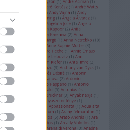
Staples
(
1
)
Andrew Tyson
(
1
)
André Aciman
(
1
)
André Chenier
(
1
)
André Kertész
(
1
)
André Watts
(
1
)
Andris Nelsons
(
2
)
Andy Vajna
(
1
)
Andy
Warhol
(
3
)
Anette Bening
(
1
)
Ángela Álvarez
(
1
)
Angela Lansbury
(
1
)
Angelina Jolie
(
1
)
Angelo
Badalamenti
(
1
)
Anish Kapoor
(
2
)
Anita
Rachvelishvili
(
2
)
Anna Karenina
(
2
)
Anna
Karenyina
(
4
)
Anna Margit
(
1
)
Anna Netrebko
(
18
)
Anna Vinnitskaya
(
1
)
Anne-Sophie Mutter
(
3
)
Anner Bylsma
(
1
)
Anne Heche
(
1
)
Annie Ernaux
(
1
)
Annie Hall
(
1
)
Annie Leibovitz
(
1
)
Ann
Napolitano
(
1
)
Anselm Kiefer
(
1
)
Antal Imre
(
2
)
Anthony Roth Costanzo
(
3
)
Anthony van Dyck
(
1
)
Antinous
(
2
)
Antoine és Désiré
(
1
)
Antonin
Dvorák
(
3
)
Antonio Canova
(
2
)
Antonio
Margheriti
(
1
)
Antonio Pappano
(
1
)
Antonio
Salieri
(
1
)
Antonio Vivaldi
(
5
)
Antonius és
Kleopátra
(
1
)
Anton Bruckner
(
3
)
Anyák napja
(
1
)
Anyám tyúkja 2
(
1
)
Anyaszemefénye
(
1
)
Apokalipszis most
(
1
)
Appassionata
(
1
)
Aqua alta
(
1
)
Aquileia
(
1
)
Aquincum
(
1
)
Arany-félmaraton
(
1
)
Aranytíz
(
1
)
Arany János
(
5
)
Arató András
(
1
)
Ara
Pacis
(
1
)
Arcadi Volodos
(
1
)
Arcady Volodos
(
1
)
Arcangelo Corelli
(
1
)
Arena di Verona
(
3
)
Ariadne