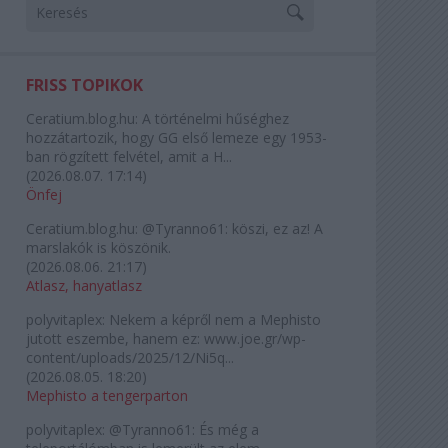
FRISS TOPIKOK
Ceratium.blog.hu:
A történelmi hűséghez
hozzátartozik, hogy GG első lemeze egy 1953-
ban rögzített felvétel, amit a H...
(
2026.08.07. 17:14
)
Önfej
Ceratium.blog.hu:
@Tyranno61: köszi, ez az! A
marslakók is köszönik.
(
2026.08.06. 21:17
)
Atlasz, hanyatlasz
polyvitaplex:
Nekem a képről nem a Mephisto
jutott eszembe, hanem ez: www.joe.gr/wp-
content/uploads/2025/12/Ni5q...
(
2026.08.05. 18:20
)
Mephisto a tengerparton
polyvitaplex:
@Tyranno61: És még a