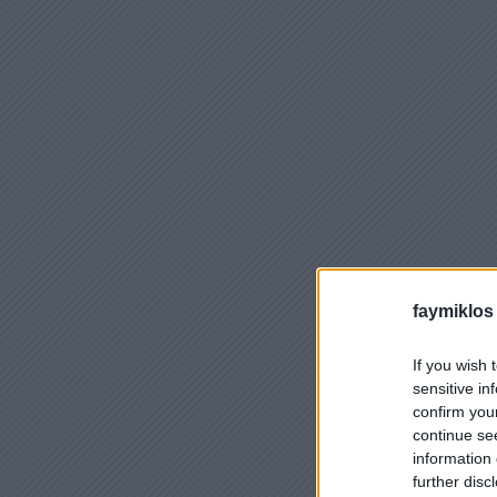
faymiklos
If you wish 
sensitive in
confirm you
continue se
information 
further disc