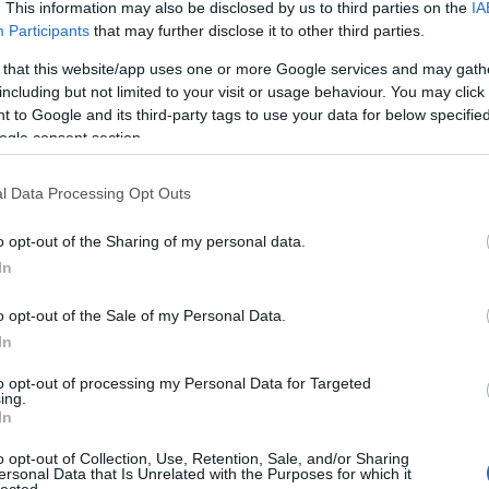
. This information may also be disclosed by us to third parties on the
IA
Participants
that may further disclose it to other third parties.
 that this website/app uses one or more Google services and may gath
including but not limited to your visit or usage behaviour. You may click 
 to Google and its third-party tags to use your data for below specifi
ogle consent section.
l Data Processing Opt Outs
o opt-out of the Sharing of my personal data.
In
o opt-out of the Sale of my Personal Data.
In
to opt-out of processing my Personal Data for Targeted
ing.
In
o opt-out of Collection, Use, Retention, Sale, and/or Sharing
ersonal Data that Is Unrelated with the Purposes for which it
lected.