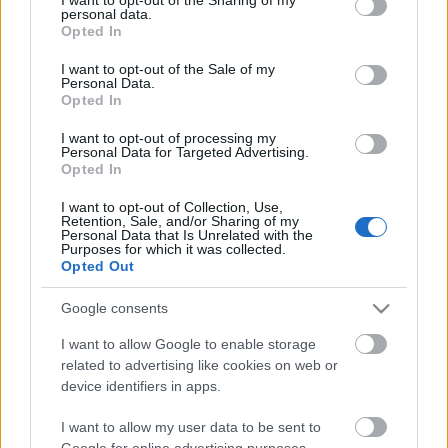
personal data.
grant or deny consent to Google and its third-party tags to
Opted In
use your data for below specified purposes in below Google
consent section.
I want to opt-out of the Sale of my
Personal Data.
Egy másik Charlie
Opted In
stolzingimalter
•
2023. április 22.
1
I want to opt-out of processing my
Personal Data for Targeted Advertising.
Opted In
Minden Benny Goodman-lemezemet szeretem, nem
mintha nagyon sok volna, de mégis van mindenféle
I want to opt-out of Collection, Use,
változat, combo, bigband, szextett. Meg a klasszikus,
Retention, Sale, and/or Sharing of my
Personal Data that Is Unrelated with the
azt szeretem a legkevésbé, a Mozart Klarinétverseny
Purposes for which it was collected.
az egyik oldalon, a klarinétötös a másikon. Elég
Opted Out
rémes a végeredmény, Goodman túl hangos, túl…
Google consents
I want to allow Google to enable storage
related to advertising like cookies on web or
device identifiers in apps.
I want to allow my user data to be sent to
Google for online advertising purposes.