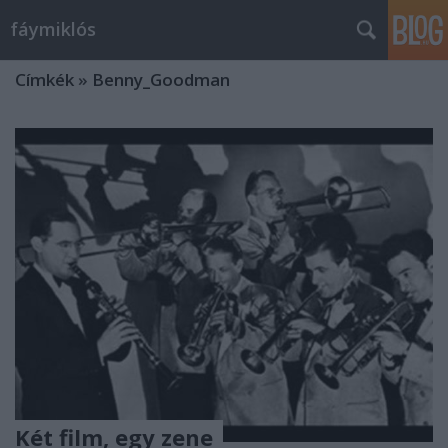
fáymiklós
Címkék
»
Benny_Goodman
Két film, egy zene