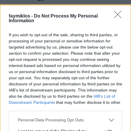
stolzingimalter
•
2025. december 01.
5
faymiklos -
Do Not Process My Personal
Egymás után ment két film az egyik csatornán, nincs
Information
ebben semmi különös, láncdohányzás, láncfilmezés.
Előbb Woody Allen, és a Rejtélyes manhattani
If you wish to opt-out of the sale, sharing to third parties, or
haláleset, utána a Szövetségesek Brad Pitt-tel és
processing of your personal or sensitive information for
Marion Cotillard-ral. Az egyik a kilencvenes években
targeted advertising by us, please use the below opt-out
játszódik, New Yorkban, a másik a 2. világháború…
section to confirm your selection. Please note that after your
opt-out request is processed you may continue seeing
interest-based ads based on personal information utilized by
us or personal information disclosed to third parties prior to
your opt-out. You may separately opt-out of the further
disclosure of your personal information by third parties on the
IAB’s list of downstream participants. This information may
also be disclosed by us to third parties on the
IAB’s List of
Downstream Participants
that may further disclose it to other
third parties.
Please note that this website/app uses one or more Google
Personal Data Processing Opt Outs
services and may gather and store information including but
not limited to your visit or usage behaviour. You may click to
I want to opt-out of the Sharing of my