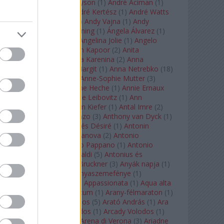
Staples
(
1
)
Andrew Tyson
(
1
)
André Aciman
(
1
)
André Chenier
(
1
)
André Kertész
(
1
)
André Watts
(
1
)
Andris Nelsons
(
2
)
Andy Vajna
(
1
)
Andy
Warhol
(
3
)
Anette Bening
(
1
)
Ángela Álvarez
(
1
)
Angela Lansbury
(
1
)
Angelina Jolie
(
1
)
Angelo
Badalamenti
(
1
)
Anish Kapoor
(
2
)
Anita
Rachvelishvili
(
2
)
Anna Karenina
(
2
)
Anna
Karenyina
(
4
)
Anna Margit
(
1
)
Anna Netrebko
(
18
)
Anna Vinnitskaya
(
1
)
Anne-Sophie Mutter
(
3
)
Anner Bylsma
(
1
)
Anne Heche
(
1
)
Annie Ernaux
(
1
)
Annie Hall
(
1
)
Annie Leibovitz
(
1
)
Ann
Napolitano
(
1
)
Anselm Kiefer
(
1
)
Antal Imre
(
2
)
Anthony Roth Costanzo
(
3
)
Anthony van Dyck
(
1
)
Antinous
(
2
)
Antoine és Désiré
(
1
)
Antonin
Dvorák
(
3
)
Antonio Canova
(
2
)
Antonio
Margheriti
(
1
)
Antonio Pappano
(
1
)
Antonio
Salieri
(
1
)
Antonio Vivaldi
(
5
)
Antonius és
Kleopátra
(
1
)
Anton Bruckner
(
3
)
Anyák napja
(
1
)
Anyám tyúkja 2
(
1
)
Anyaszemefénye
(
1
)
Apokalipszis most
(
1
)
Appassionata
(
1
)
Aqua alta
(
1
)
Aquileia
(
1
)
Aquincum
(
1
)
Arany-félmaraton
(
1
)
Aranytíz
(
1
)
Arany János
(
5
)
Arató András
(
1
)
Ara
Pacis
(
1
)
Arcadi Volodos
(
1
)
Arcady Volodos
(
1
)
Arcangelo Corelli
(
1
)
Arena di Verona
(
3
)
Ariadne