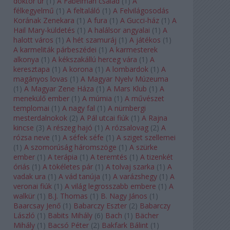
doktor úr
(
1
)
A Fabelman család
(
1
)
A
félkegyelmű
(
1
)
A feltaláló
(
1
)
A Felvilágosodás
Korának Zenekara
(
1
)
A fura
(
1
)
A Gucci-ház
(
1
)
A
Hail Mary-küldetés
(
1
)
A halálsor angyalai
(
1
)
A
halott város
(
1
)
A hét szamuráj
(
1
)
A játékos
(
1
)
A karmeliták párbeszédei
(
1
)
A karmesterek
alkonya
(
1
)
A kékszakállú herceg vára
(
1
)
A
keresztapa
(
1
)
A korona
(
1
)
A lombardok
(
1
)
A
magányos lovas
(
1
)
A Magyar Nyelv Múzeuma
(
1
)
A Magyar Zene Háza
(
1
)
A Mars Klub
(
1
)
A
menekülő ember
(
1
)
A múmia
(
1
)
A művészet
templomai
(
1
)
A nagy fal
(
1
)
A nürnbergi
mesterdalnokok
(
2
)
A Pál utcai fiúk
(
1
)
A Rajna
kincse
(
3
)
A részeg hajó
(
1
)
A rózsalovag
(
2
)
A
rózsa neve
(
1
)
A séfek séfe
(
1
)
A sziget szellemei
(
1
)
A szomorúság háromszöge
(
1
)
A szürke
ember
(
1
)
A terápia
(
1
)
A teremtés
(
1
)
A tizenkét
óriás
(
1
)
A tökéletes pár
(
1
)
A tolvaj szarka
(
1
)
A
vadak ura
(
1
)
A vád tanúja
(
1
)
A varázshegy
(
1
)
A
veronai fiúk
(
1
)
A világ legrosszabb embere
(
1
)
A
walkür
(
1
)
B.J. Thomas
(
1
)
B. Nagy János
(
1
)
Baarcsay Jenő
(
1
)
Babarczy Eszter
(
2
)
Babarczy
László
(
1
)
Babits Mihály
(
6
)
Bach
(
1
)
Bächer
Mihály
(
1
)
Bacsó Péter
(
2
)
Bakfark Bálint
(
1
)