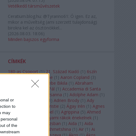
(
2026.08.04. 07:15
)
Vetélkedő társművészetek
Ceratium.blog.hu:
@Tyranno61: Ó igen. Ez az,
mikor a műveltség (ami szerzett tulajdonság)
birokra kel az ösztönökkel...
(
2026.08.03. 18:06
)
Minden bajszos egyforma
CÍMKÉK
180-as Csoport
(
1
)
21. Század Kiadó
(
1
)
6szín
Teátrum
(
1
)
A. A. Milne
(
1
)
Aaron Copland
(
3
)
Aaron Rosand
(
1
)
Abebe Bikila
(
1
)
Abraham
Lincoln
(
1
)
Ábrahám Pál
(
1
)
Accademia di Santa
Cecilia
(
1
)
Ádám Zsuzsanna
(
1
)
Adolphe Adam
(
1
)
sonal or
Adriana Lecouvreur
(
1
)
Adrien Brody
(
1
)
Ady
Endre
(
10
)
Agatha Christie
(
2
)
Ágay Irén
(
1
)
Agnes
ection to
Baltsa
(
1
)
Agnes Giebel
(
1
)
Agrippina
(
5
)
Ahmed
ou may
Szadavi
(
1
)
Ahol a folyami rákok énekelnek
(
1
)
 personal
Ahol a nap felkel Párizsban
(
1
)
Aida
(
1
)
Aida
out of the
Garifullina
(
2
)
Aigul Akhmetshina
(
1
)
Air
(
1
)
Ai
 downstream
Weiwei
(
1
)
Akira Kuroszava
(
1
)
Ákos
(
1
)
Ákos