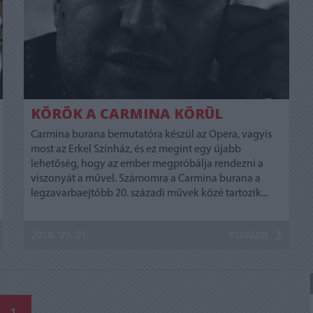
KÖRÖK A CARMINA KÖRÜL
Carmina burana bemutatóra készül az Opera, vagyis
most az Erkel Színház, és ez megint egy újabb
lehetőség, hogy az ember megpróbálja rendezni a
viszonyát a művel. Számomra a Carmina burana a
legzavarbaejtőbb 20. századi művek közé tartozik...
2018. 09. 21.
TOVÁBB
1