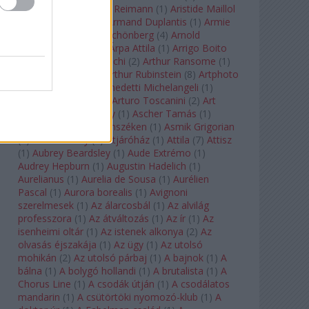
auf Naxos
(
1
)
Aribert Reimann
(
1
)
Aristide Maillol
(
3
)
Arleen Auger
(
1
)
Armand Duplantis
(
1
)
Armie
Hammer
(
1
)
Arnold Schönberg
(
4
)
Arnold
Schwarzenegger
(
2
)
Árpa Attila
(
1
)
Arrigo Boito
(
2
)
Artemisia Gentileschi
(
2
)
Arthur Ransome
(
1
)
Arthur Rimbaud
(
1
)
Arthur Rubinstein
(
8
)
Artphoto
Galéria
(
1
)
Arturo Benedetti Michelangeli
(
1
)
Arturo Di Modica
(
1
)
Arturo Toscanini
(
2
)
Art
Garfunkel
(
1
)
Art Shay
(
1
)
Ascher Tamás
(
1
)
Ascher Tamás Háromszéken
(
1
)
Asmik Grigorian
(
2
)
Asteroid City
(
1
)
Átjáróház
(
1
)
Attila
(
7
)
Attisz
(
1
)
Aubrey Beardsley
(
1
)
Aude Extrémo
(
1
)
Audrey Hepburn
(
1
)
Augustin Hadelich
(
1
)
Aurelianus
(
1
)
Aurelia de Sousa
(
1
)
Aurélien
Pascal
(
1
)
Aurora borealis
(
1
)
Avignoni
szerelmesek
(
1
)
Az álarcosbál
(
1
)
Az alvilág
professzora
(
1
)
Az átváltozás
(
1
)
Az ír
(
1
)
Az
isenheimi oltár
(
1
)
Az istenek alkonya
(
2
)
Az
olvasás éjszakája
(
1
)
Az ügy
(
1
)
Az utolsó
mohikán
(
2
)
Az utolsó párbaj
(
1
)
A bajnok
(
1
)
A
bálna
(
1
)
A bolygó hollandi
(
1
)
A brutalista
(
1
)
A
Chorus Line
(
1
)
A csodák útján
(
1
)
A csodálatos
mandarin
(
1
)
A csütörtöki nyomozó-klub
(
1
)
A