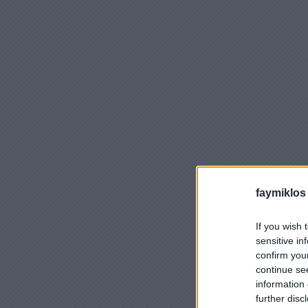
faymiklos
If you wish 
sensitive in
confirm you
continue se
information 
further disc