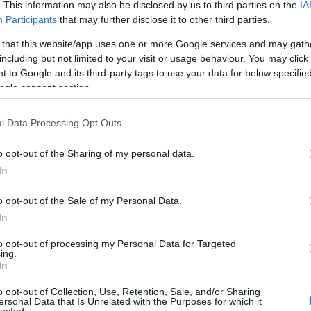
. This information may also be disclosed by us to third parties on the
IA
Participants
that may further disclose it to other third parties.
 that this website/app uses one or more Google services and may gath
including but not limited to your visit or usage behaviour. You may click 
 to Google and its third-party tags to use your data for below specifi
ogle consent section.
l Data Processing Opt Outs
o opt-out of the Sharing of my personal data.
In
o opt-out of the Sale of my Personal Data.
In
to opt-out of processing my Personal Data for Targeted
ing.
In
o opt-out of Collection, Use, Retention, Sale, and/or Sharing
ersonal Data that Is Unrelated with the Purposes for which it
lected.