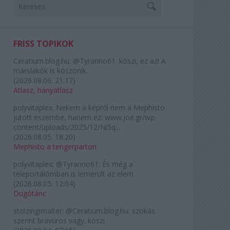
FRISS TOPIKOK
Ceratium.blog.hu:
@Tyranno61: köszi, ez az! A
marslakók is köszönik.
(
2026.08.06. 21:17
)
Atlasz, hanyatlasz
polyvitaplex:
Nekem a képről nem a Mephisto
jutott eszembe, hanem ez: www.joe.gr/wp-
content/uploads/2025/12/Ni5q...
(
2026.08.05. 18:20
)
Mephisto a tengerparton
polyvitaplex:
@Tyranno61: És még a
teleportálómban is lemerült az elem.
(
2026.08.05. 12:04
)
Dugótánc
stolzingimalter:
@Ceratium.blog.hu: szokás
szerint bravúros vagy. köszi