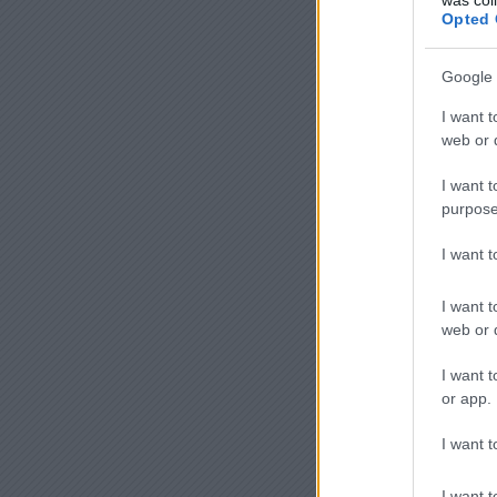
Opted 
Google 
I want t
web or d
I want t
purpose
I want 
I want t
web or d
I want t
or app.
I want t
I want t