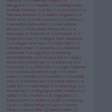
doktor úr
(
1
)
A Fabelman család
(
1
)
A
félkegyelmű
(
1
)
A feltaláló
(
1
)
A Felvilágosodás
Korának Zenekara
(
1
)
A fura
(
1
)
A Gucci-ház
(
1
)
A
Hail Mary-küldetés
(
1
)
A halálsor angyalai
(
1
)
A
halott város
(
1
)
A hét szamuráj
(
1
)
A játékos
(
1
)
A karmeliták párbeszédei
(
1
)
A karmesterek
alkonya
(
1
)
A kékszakállú herceg vára
(
1
)
A
keresztapa
(
1
)
A korona
(
1
)
A lombardok
(
1
)
A
magányos lovas
(
1
)
A Magyar Nyelv Múzeuma
(
1
)
A Magyar Zene Háza
(
1
)
A Mars Klub
(
1
)
A
menekülő ember
(
1
)
A múmia
(
1
)
A művészet
templomai
(
1
)
A nagy fal
(
1
)
A nürnbergi
mesterdalnokok
(
2
)
A Pál utcai fiúk
(
1
)
A Rajna
kincse
(
3
)
A részeg hajó
(
1
)
A rózsalovag
(
2
)
A
rózsa neve
(
1
)
A séfek séfe
(
1
)
A sziget szellemei
(
1
)
A szomorúság háromszöge
(
1
)
A szürke
ember
(
1
)
A terápia
(
1
)
A teremtés
(
1
)
A tizenkét
óriás
(
1
)
A tökéletes pár
(
1
)
A tolvaj szarka
(
1
)
A
vadak ura
(
1
)
A vád tanúja
(
1
)
A varázshegy
(
1
)
A
veronai fiúk
(
1
)
A világ legrosszabb embere
(
1
)
A
walkür
(
1
)
B.J. Thomas
(
1
)
B. Nagy János
(
1
)
Baarcsay Jenő
(
1
)
Babarczy Eszter
(
2
)
Babarczy
László
(
1
)
Babits Mihály
(
6
)
Bach
(
1
)
Bächer
Mihály
(
1
)
Bacsó Péter
(
2
)
Bakfark Bálint
(
1
)