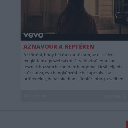
AZNAVOUR A REPTÉREN
Az történt, hogy békésen autóztam, az út szélén
megláttam egy szélzsákot, és valószínűleg sokan
tesznek hozzám hasonlóan: hangomat kicsit feljebb
csúsztatva, és a hangképzésbe bekapcsolva az
orrüregeket, dalra fakadtam. „Reptér, lobog a szélben...
2023. 05. 01.
TOVÁBB