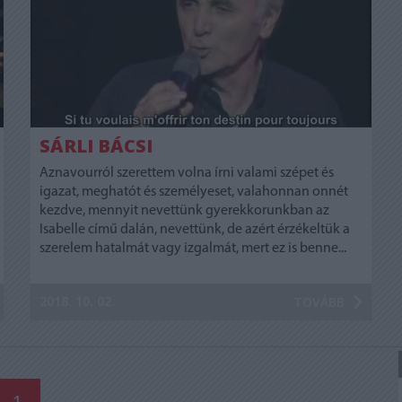
SÁRLI BÁCSI
Aznavourról szerettem volna írni valami szépet és
igazat, meghatót és személyeset, valahonnan onnét
kezdve, mennyit nevettünk gyerekkorunkban az
Isabelle című dalán, nevettünk, de azért érzékeltük a
szerelem hatalmát vagy izgalmát, mert ez is benne...
2018. 10. 02.
TOVÁBB
1