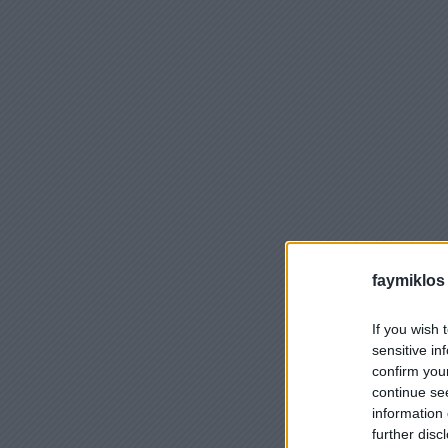
faymiklos
If you wish 
sensitive in
confirm you
continue se
information 
further disc