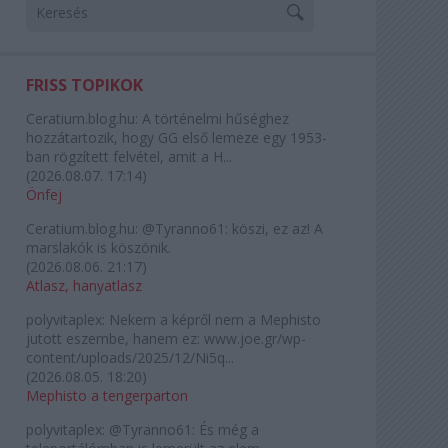
FRISS TOPIKOK
Ceratium.blog.hu:
A történelmi hűséghez
hozzátartozik, hogy GG első lemeze egy 1953-
ban rögzített felvétel, amit a H...
(
2026.08.07. 17:14
)
Önfej
Ceratium.blog.hu:
@Tyranno61: köszi, ez az! A
marslakók is köszönik.
(
2026.08.06. 21:17
)
Atlasz, hanyatlasz
polyvitaplex:
Nekem a képről nem a Mephisto
jutott eszembe, hanem ez: www.joe.gr/wp-
content/uploads/2025/12/Ni5q...
(
2026.08.05. 18:20
)
Mephisto a tengerparton
polyvitaplex:
@Tyranno61: És még a