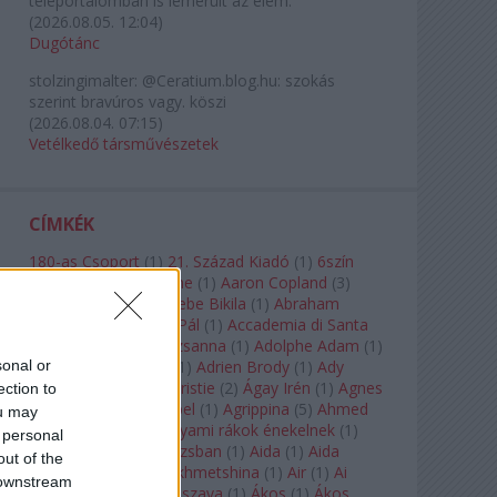
teleportálómban is lemerült az elem.
(
2026.08.05. 12:04
)
Dugótánc
stolzingimalter:
@Ceratium.blog.hu: szokás
szerint bravúros vagy. köszi
(
2026.08.04. 07:15
)
Vetélkedő társművészetek
CÍMKÉK
180-as Csoport
(
1
)
21. Század Kiadó
(
1
)
6szín
Teátrum
(
1
)
A. A. Milne
(
1
)
Aaron Copland
(
3
)
Aaron Rosand
(
1
)
Abebe Bikila
(
1
)
Abraham
Lincoln
(
1
)
Ábrahám Pál
(
1
)
Accademia di Santa
Cecilia
(
1
)
Ádám Zsuzsanna
(
1
)
Adolphe Adam
(
1
)
sonal or
Adriana Lecouvreur
(
1
)
Adrien Brody
(
1
)
Ady
Endre
(
10
)
Agatha Christie
(
2
)
Ágay Irén
(
1
)
Agnes
ection to
Baltsa
(
1
)
Agnes Giebel
(
1
)
Agrippina
(
5
)
Ahmed
ou may
Szadavi
(
1
)
Ahol a folyami rákok énekelnek
(
1
)
 personal
Ahol a nap felkel Párizsban
(
1
)
Aida
(
1
)
Aida
out of the
Garifullina
(
2
)
Aigul Akhmetshina
(
1
)
Air
(
1
)
Ai
 downstream
Weiwei
(
1
)
Akira Kuroszava
(
1
)
Ákos
(
1
)
Ákos