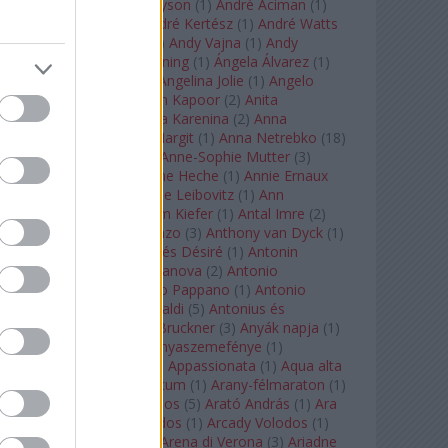
Staples
(
1
)
Andrew Tyson
(
1
)
André Aciman
(
1
)
André Chenier
(
1
)
André Kertész
(
1
)
André Watts
(
1
)
Andris Nelsons
(
2
)
Andy Vajna
(
1
)
Andy
Warhol
(
3
)
Anette Bening
(
1
)
Ángela Álvarez
(
1
)
Angela Lansbury
(
1
)
Angelina Jolie
(
1
)
Angelo
Badalamenti
(
1
)
Anish Kapoor
(
2
)
Anita
Rachvelishvili
(
2
)
Anna Karenina
(
2
)
Anna
Karenyina
(
4
)
Anna Margit
(
1
)
Anna Netrebko
(
18
)
Anna Vinnitskaya
(
1
)
Anne-Sophie Mutter
(
3
)
Anner Bylsma
(
1
)
Anne Heche
(
1
)
Annie Ernaux
(
1
)
Annie Hall
(
1
)
Annie Leibovitz
(
1
)
Ann
Napolitano
(
1
)
Anselm Kiefer
(
1
)
Antal Imre
(
2
)
Anthony Roth Costanzo
(
3
)
Anthony van Dyck
(
1
)
Antinous
(
2
)
Antoine és Désiré
(
1
)
Antonin
Dvorák
(
3
)
Antonio Canova
(
2
)
Antonio
Margheriti
(
1
)
Antonio Pappano
(
1
)
Antonio
Salieri
(
1
)
Antonio Vivaldi
(
5
)
Antonius és
Kleopátra
(
1
)
Anton Bruckner
(
3
)
Anyák napja
(
1
)
Anyám tyúkja 2
(
1
)
Anyaszemefénye
(
1
)
Apokalipszis most
(
1
)
Appassionata
(
1
)
Aqua alta
(
1
)
Aquileia
(
1
)
Aquincum
(
1
)
Arany-félmaraton
(
1
)
Aranytíz
(
1
)
Arany János
(
5
)
Arató András
(
1
)
Ara
Pacis
(
1
)
Arcadi Volodos
(
1
)
Arcady Volodos
(
1
)
Arcangelo Corelli
(
1
)
Arena di Verona
(
3
)
Ariadne