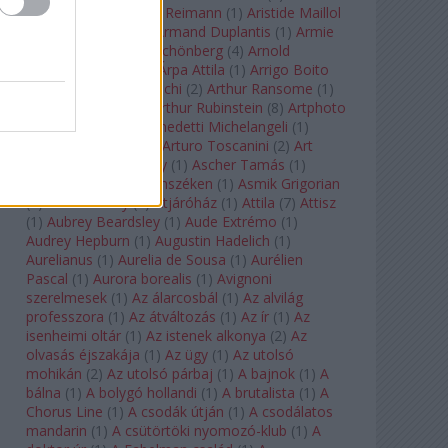
auf Naxos
(
1
)
Aribert Reimann
(
1
)
Aristide Maillol
(
3
)
Arleen Auger
(
1
)
Armand Duplantis
(
1
)
Armie
Hammer
(
1
)
Arnold Schönberg
(
4
)
Arnold
Schwarzenegger
(
2
)
Árpa Attila
(
1
)
Arrigo Boito
(
2
)
Artemisia Gentileschi
(
2
)
Arthur Ransome
(
1
)
Arthur Rimbaud
(
1
)
Arthur Rubinstein
(
8
)
Artphoto
Galéria
(
1
)
Arturo Benedetti Michelangeli
(
1
)
Arturo Di Modica
(
1
)
Arturo Toscanini
(
2
)
Art
Garfunkel
(
1
)
Art Shay
(
1
)
Ascher Tamás
(
1
)
Ascher Tamás Háromszéken
(
1
)
Asmik Grigorian
(
2
)
Asteroid City
(
1
)
Átjáróház
(
1
)
Attila
(
7
)
Attisz
(
1
)
Aubrey Beardsley
(
1
)
Aude Extrémo
(
1
)
Audrey Hepburn
(
1
)
Augustin Hadelich
(
1
)
Aurelianus
(
1
)
Aurelia de Sousa
(
1
)
Aurélien
Pascal
(
1
)
Aurora borealis
(
1
)
Avignoni
szerelmesek
(
1
)
Az álarcosbál
(
1
)
Az alvilág
professzora
(
1
)
Az átváltozás
(
1
)
Az ír
(
1
)
Az
isenheimi oltár
(
1
)
Az istenek alkonya
(
2
)
Az
olvasás éjszakája
(
1
)
Az ügy
(
1
)
Az utolsó
mohikán
(
2
)
Az utolsó párbaj
(
1
)
A bajnok
(
1
)
A
bálna
(
1
)
A bolygó hollandi
(
1
)
A brutalista
(
1
)
A
Chorus Line
(
1
)
A csodák útján
(
1
)
A csodálatos
mandarin
(
1
)
A csütörtöki nyomozó-klub
(
1
)
A