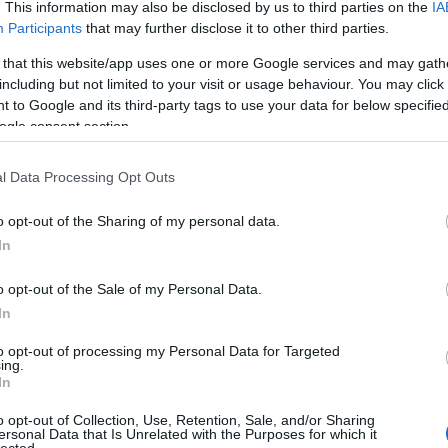
. This information may also be disclosed by us to third parties on the
IA
Participants
that may further disclose it to other third parties.
 that this website/app uses one or more Google services and may gath
including but not limited to your visit or usage behaviour. You may click 
 to Google and its third-party tags to use your data for below specifi
ogle consent section.
l Data Processing Opt Outs
o opt-out of the Sharing of my personal data.
In
o opt-out of the Sale of my Personal Data.
In
to opt-out of processing my Personal Data for Targeted
ing.
In
o opt-out of Collection, Use, Retention, Sale, and/or Sharing
ersonal Data that Is Unrelated with the Purposes for which it
lected.