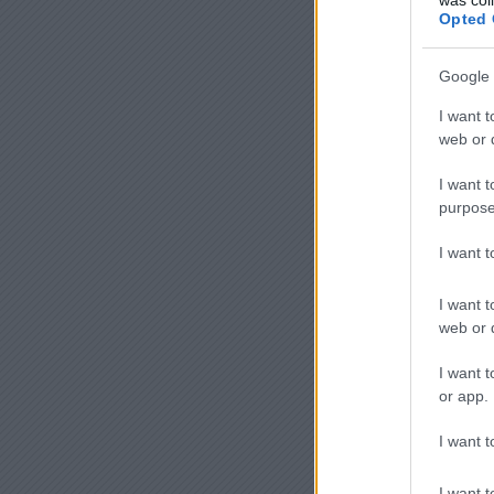
Opted 
Google 
I want t
web or d
I want t
purpose
I want 
I want t
web or d
I want t
or app.
I want t
I want t