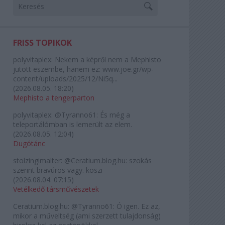
FRISS TOPIKOK
polyvitaplex:
Nekem a képről nem a Mephisto
jutott eszembe, hanem ez: www.joe.gr/wp-
content/uploads/2025/12/Ni5q...
(
2026.08.05. 18:20
)
Mephisto a tengerparton
polyvitaplex:
@Tyranno61: És még a
teleportálómban is lemerült az elem.
(
2026.08.05. 12:04
)
Dugótánc
stolzingimalter:
@Ceratium.blog.hu: szokás
szerint bravúros vagy. köszi
(
2026.08.04. 07:15
)
Vetélkedő társművészetek
Ceratium.blog.hu:
@Tyranno61: Ó igen. Ez az,
mikor a műveltség (ami szerzett tulajdonság)