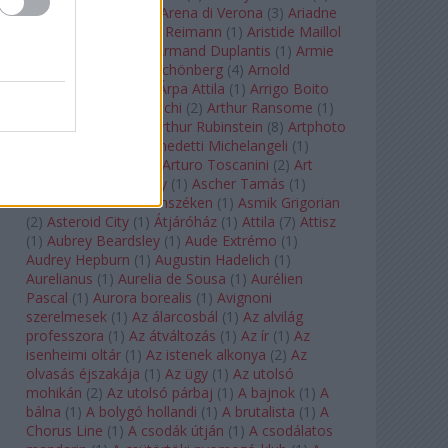
Arcangelo Corelli
(
1
)
Arena di Verona
(
3
)
Ariadne
auf Naxos
(
1
)
Aribert Reimann
(
1
)
Aristide Maillol
(
3
)
Arleen Auger
(
1
)
Armand Duplantis
(
1
)
Armie
Hammer
(
1
)
Arnold Schönberg
(
4
)
Arnold
Schwarzenegger
(
2
)
Árpa Attila
(
1
)
Arrigo Boito
(
2
)
Artemisia Gentileschi
(
2
)
Arthur Ransome
(
1
)
Arthur Rimbaud
(
1
)
Arthur Rubinstein
(
8
)
Artphoto
Galéria
(
1
)
Arturo Benedetti Michelangeli
(
1
)
Arturo Di Modica
(
1
)
Arturo Toscanini
(
2
)
Art
Garfunkel
(
1
)
Art Shay
(
1
)
Ascher Tamás
(
1
)
Ascher Tamás Háromszéken
(
1
)
Asmik Grigorian
(
2
)
Asteroid City
(
1
)
Átjáróház
(
1
)
Attila
(
7
)
Attisz
(
1
)
Aubrey Beardsley
(
1
)
Aude Extrémo
(
1
)
Audrey Hepburn
(
1
)
Augustin Hadelich
(
1
)
Aurelianus
(
1
)
Aurelia de Sousa
(
1
)
Aurélien
Pascal
(
1
)
Aurora borealis
(
1
)
Avignoni
szerelmesek
(
1
)
Az álarcosbál
(
1
)
Az alvilág
professzora
(
1
)
Az átváltozás
(
1
)
Az ír
(
1
)
Az
isenheimi oltár
(
1
)
Az istenek alkonya
(
2
)
Az
olvasás éjszakája
(
1
)
Az ügy
(
1
)
Az utolsó
mohikán
(
2
)
Az utolsó párbaj
(
1
)
A bajnok
(
1
)
A
bálna
(
1
)
A bolygó hollandi
(
1
)
A brutalista
(
1
)
A
Chorus Line
(
1
)
A csodák útján
(
1
)
A csodálatos