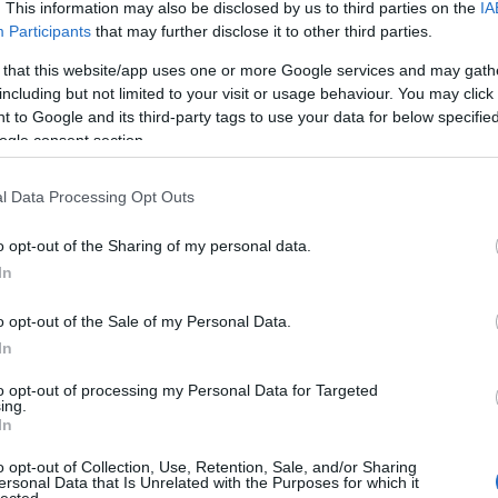
. This information may also be disclosed by us to third parties on the
IA
Participants
that may further disclose it to other third parties.
 that this website/app uses one or more Google services and may gath
including but not limited to your visit or usage behaviour. You may click 
 to Google and its third-party tags to use your data for below specifi
ogle consent section.
l Data Processing Opt Outs
o opt-out of the Sharing of my personal data.
In
o opt-out of the Sale of my Personal Data.
In
to opt-out of processing my Personal Data for Targeted
ing.
In
o opt-out of Collection, Use, Retention, Sale, and/or Sharing
ersonal Data that Is Unrelated with the Purposes for which it
lected.