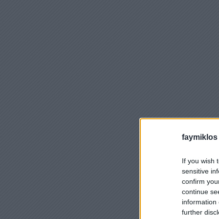
faymiklos
If you wish 
sensitive in
confirm you
continue se
information 
further disc