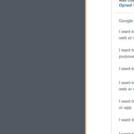
Opted 
Google 
I want t
web or d
I want t
purpose
I want 
I want t
web or d
I want t
or app.
I want t
I want t