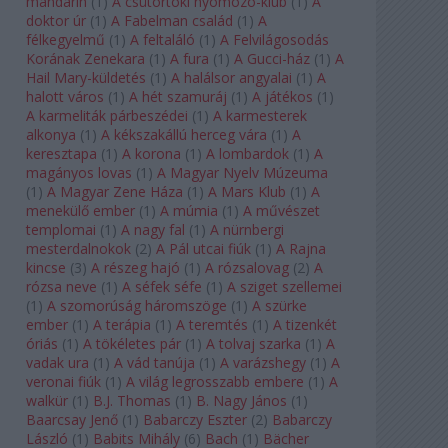
mandarin
(
1
)
A csütörtöki nyomozó-klub
(
1
)
A
doktor úr
(
1
)
A Fabelman család
(
1
)
A
félkegyelmű
(
1
)
A feltaláló
(
1
)
A Felvilágosodás
Korának Zenekara
(
1
)
A fura
(
1
)
A Gucci-ház
(
1
)
A
Hail Mary-küldetés
(
1
)
A halálsor angyalai
(
1
)
A
halott város
(
1
)
A hét szamuráj
(
1
)
A játékos
(
1
)
A karmeliták párbeszédei
(
1
)
A karmesterek
alkonya
(
1
)
A kékszakállú herceg vára
(
1
)
A
keresztapa
(
1
)
A korona
(
1
)
A lombardok
(
1
)
A
magányos lovas
(
1
)
A Magyar Nyelv Múzeuma
(
1
)
A Magyar Zene Háza
(
1
)
A Mars Klub
(
1
)
A
menekülő ember
(
1
)
A múmia
(
1
)
A művészet
templomai
(
1
)
A nagy fal
(
1
)
A nürnbergi
mesterdalnokok
(
2
)
A Pál utcai fiúk
(
1
)
A Rajna
kincse
(
3
)
A részeg hajó
(
1
)
A rózsalovag
(
2
)
A
rózsa neve
(
1
)
A séfek séfe
(
1
)
A sziget szellemei
(
1
)
A szomorúság háromszöge
(
1
)
A szürke
ember
(
1
)
A terápia
(
1
)
A teremtés
(
1
)
A tizenkét
óriás
(
1
)
A tökéletes pár
(
1
)
A tolvaj szarka
(
1
)
A
vadak ura
(
1
)
A vád tanúja
(
1
)
A varázshegy
(
1
)
A
veronai fiúk
(
1
)
A világ legrosszabb embere
(
1
)
A
walkür
(
1
)
B.J. Thomas
(
1
)
B. Nagy János
(
1
)
Baarcsay Jenő
(
1
)
Babarczy Eszter
(
2
)
Babarczy
László
(
1
)
Babits Mihály
(
6
)
Bach
(
1
)
Bächer