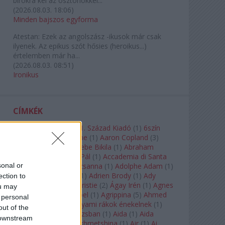
birokra kel az ösztönökkel...
(
2026.08.03. 18:06
)
Minden bajszos egyforma
Atestan:
Ezek az angolszász -ikusok már csak
ilyenek. Az epikus szót hősies (heroikus...)
értelemben már ha...
(
2026.08.03. 08:51
)
Ironikus
CÍMKÉK
180-as Csoport
(
1
)
21. Század Kiadó
(
1
)
6szín
Teátrum
(
1
)
A. A. Milne
(
1
)
Aaron Copland
(
3
)
Aaron Rosand
(
1
)
Abebe Bikila
(
1
)
Abraham
Lincoln
(
1
)
Ábrahám Pál
(
1
)
Accademia di Santa
sonal or
Cecilia
(
1
)
Ádám Zsuzsanna
(
1
)
Adolphe Adam
(
1
)
Adriana Lecouvreur
(
1
)
Adrien Brody
(
1
)
Ady
ection to
Endre
(
10
)
Agatha Christie
(
2
)
Ágay Irén
(
1
)
Agnes
ou may
Baltsa
(
1
)
Agnes Giebel
(
1
)
Agrippina
(
5
)
Ahmed
 personal
Szadavi
(
1
)
Ahol a folyami rákok énekelnek
(
1
)
out of the
Ahol a nap felkel Párizsban
(
1
)
Aida
(
1
)
Aida
 downstream
Garifullina
(
2
)
Aigul Akhmetshina
(
1
)
Air
(
1
)
Ai