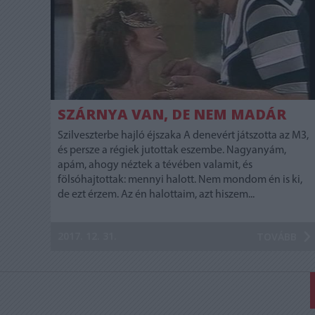
SZÁRNYA VAN, DE NEM MADÁR
Szilveszterbe hajló éjszaka A denevért játszotta az M3,
és persze a régiek jutottak eszembe. Nagyanyám,
apám, ahogy néztek a tévében valamit, és
fölsóhajtottak: mennyi halott. Nem mondom én is ki,
de ezt érzem. Az én halottaim, azt hiszem...
2017. 12. 31.
TOVÁBB