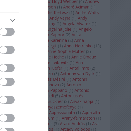
Tarkovszkij
(
1
)
Andrew Lloyd Webber
(
4
)
Andrew
Staples
(
1
)
Andrew Tyson
(
1
)
André Aciman
(
1
)
André Chenier
(
1
)
André Kertész
(
1
)
André Watts
(
1
)
Andris Nelsons
(
2
)
Andy Vajna
(
1
)
Andy
Warhol
(
3
)
Anette Bening
(
1
)
Ángela Álvarez
(
1
)
Angela Lansbury
(
1
)
Angelina Jolie
(
1
)
Angelo
Badalamenti
(
1
)
Anish Kapoor
(
2
)
Anita
Rachvelishvili
(
2
)
Anna Karenina
(
2
)
Anna
Karenyina
(
4
)
Anna Margit
(
1
)
Anna Netrebko
(
18
)
Anna Vinnitskaya
(
1
)
Anne-Sophie Mutter
(
3
)
Anner Bylsma
(
1
)
Anne Heche
(
1
)
Annie Ernaux
(
1
)
Annie Hall
(
1
)
Annie Leibovitz
(
1
)
Ann
Napolitano
(
1
)
Anselm Kiefer
(
1
)
Antal Imre
(
2
)
Anthony Roth Costanzo
(
3
)
Anthony van Dyck
(
1
)
Antinous
(
2
)
Antoine és Désiré
(
1
)
Antonin
Dvorák
(
3
)
Antonio Canova
(
2
)
Antonio
Margheriti
(
1
)
Antonio Pappano
(
1
)
Antonio
Salieri
(
1
)
Antonio Vivaldi
(
5
)
Antonius és
Kleopátra
(
1
)
Anton Bruckner
(
3
)
Anyák napja
(
1
)
Anyám tyúkja 2
(
1
)
Anyaszemefénye
(
1
)
Apokalipszis most
(
1
)
Appassionata
(
1
)
Aqua alta
(
1
)
Aquileia
(
1
)
Aquincum
(
1
)
Arany-félmaraton
(
1
)
Aranytíz
(
1
)
Arany János
(
5
)
Arató András
(
1
)
Ara
Pacis
(
1
)
Arcadi Volodos
(
1
)
Arcady Volodos
(
1
)