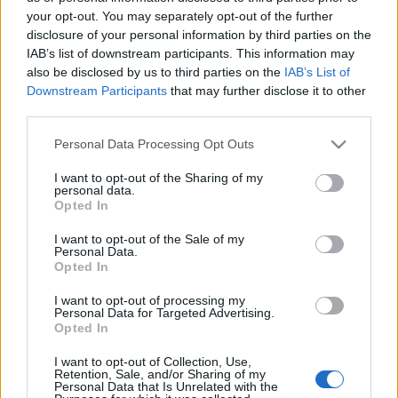
your opt-out. You may separately opt-out of the further
disclosure of your personal information by third parties on the
IAB’s list of downstream participants. This information may
also be disclosed by us to third parties on the
IAB’s List of
Downstream Participants
that may further disclose it to other
Hangot látni
third parties.
stolzingimalter
•
2022. szeptember 30.
2
Please note that this website/app uses one or more Google
Personal Data Processing Opt Outs
services and may gather and store information including but
Nem valami érdekes fizikai kísérletről akarok
not limited to your visit or usage behaviour. You may click to
I want to opt-out of the Sharing of my
personal data.
beszámolni, hogyan lehet a hangrezgéseket
grant or deny consent to Google and its third-party tags to
Opted In
optikailag megjeleníteni, csak az elmúlt napok egyik
use your data for below specified purposes in below Google
főfáradalmáról: fenntartani az élményt. Ez, ugye,
consent section.
I want to opt-out of the Sale of my
már fel van találva, mindent lehet rögzíteni, képet és
Personal Data.
Opted In
hangot, és talán szükség sincs rá, Anna Netrebko…
I want to opt-out of processing my
Personal Data for Targeted Advertising.
Opted In
I want to opt-out of Collection, Use,
Retention, Sale, and/or Sharing of my
Personal Data that Is Unrelated with the