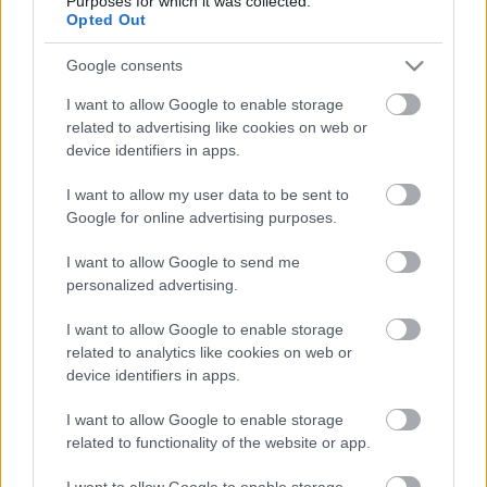
Purposes for which it was collected.
Opted Out
Google consents
I want to allow Google to enable storage
related to advertising like cookies on web or
device identifiers in apps.
I want to allow my user data to be sent to
Google for online advertising purposes.
Apák és pupák
I want to allow Google to send me
stolzingimalter
•
2022. január 27.
7
personalized advertising.
Nem kell nagyon éles elme hozzá, hogy átlássa az
I want to allow Google to enable storage
ember, mi történik. Daniel Barenboim a fiával
related to analytics like cookies on web or
koncertezik, nyilván azért teszi, mert tehetségesnek
device identifiers in apps.
tartja hegedűs gyermekét, és mert az apai
gondoskodás részének érzi, hogy beindítja Michael
I want to allow Google to enable storage
fia karrierjét. Volt már rá példa a világban, egy
related to functionality of the website or app.
fordított…
I want to allow Google to enable storage