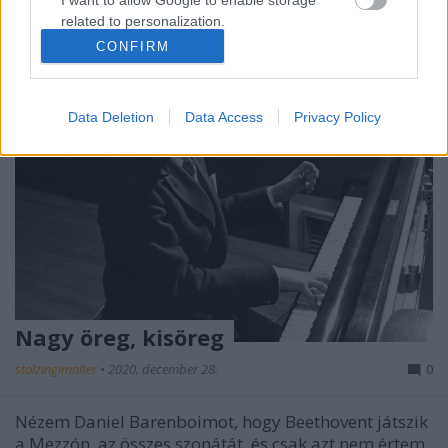
related to personalization.
CONFIRM
I want to allow Google to enable storage
related to security, including authentication
functionality and fraud prevention, and other
Data Deletion
Data Access
Privacy Policy
user protection.
Nagy öreg, kisöreg
stolzingimalter
•
2020. december 28.
0
Nézem Daniel Barenboimot, hogy Beethovent játszik
a Mezzón, az összes szonátát, és csak azt nem értem,