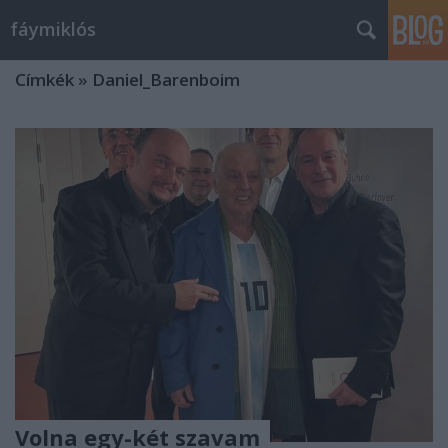
fáymiklós
Címkék
»
Daniel_Barenboim
Volna egy-két szavam