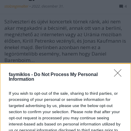
stolzingimalter
•
2022. december 31.
4
Szilveszteri és újévi koncertek törnek ránk, aki nem
akar megakadni a bécsinél, annak ott van a berlini,
megnézhető az interneten vagy az Uránia moziban
élőben, Kirill Petrenko vezényli, és Jonas Kaufmann is
énekel majd. Berlinben azonban nem ez a
legörömtelibb esemény, hanem hogy Daniel
Barenboim…
faymiklos -
Do Not Process My Personal
Information
If you wish to opt-out of the sale, sharing to third parties, or
processing of your personal or sensitive information for
targeted advertising by us, please use the below opt-out
section to confirm your selection. Please note that after your
opt-out request is processed you may continue seeing
interest-based ads based on personal information utilized by
us or personal information disclosed to third parties prior to