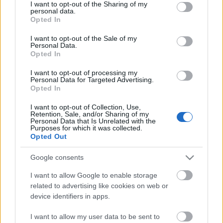
not limited to your visit or usage behaviour. You may click to
I want to opt-out of the Sharing of my
personal data.
grant or deny consent to Google and its third-party tags to
Opted In
use your data for below specified purposes in below Google
consent section.
I want to opt-out of the Sale of my
Personal Data.
Picsogás helyett
Opted In
stolzingimalter
•
2018. december 25.
0
I want to opt-out of processing my
Personal Data for Targeted Advertising.
Opted In
Arról akartam írni, hogy a Müpa föltette a Nemzeti
I want to opt-out of Collection, Use,
Filharmonikusok 2015 áprilisi koncertjét, Kocsis
Retention, Sale, and/or Sharing of my
vezényel, Gyenyisz Macujev játssza a Rachmanyinov
Personal Data that Is Unrelated with the
Purposes for which it was collected.
3. zongoraversenyt, és milyen csodálatos, hogy így
Opted Out
együtt lehet karácsonyozni, virtuálisan, de mégis
velük, leginkább vele, Kocsis Zoltánnal. De…
Google consents
I want to allow Google to enable storage
related to advertising like cookies on web or
device identifiers in apps.
I want to allow my user data to be sent to