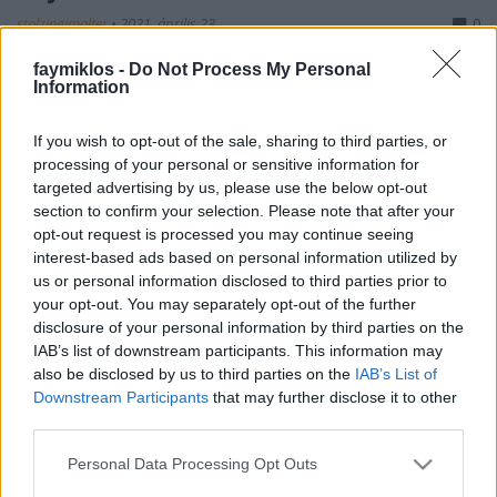
stolzingimalter
•
2021. április 23.
0
faymiklos -
Do Not Process My Personal
Hogy Gyenisz Macujev tud dzsesszelni vagy
Information
legalábbis dzsessz-szerűen zongorázni, azt már
lehetett tudni, itt is játszott vicces improvizatív
If you wish to opt-out of the sale, sharing to third parties, or
betétet talán a Liszt 2. magyar rapszódiához. Hogy
processing of your personal or sensitive information for
egy egész estét is erre áldoz, az azért eleinte kicsit
targeted advertising by us, please use the below opt-out
aggályosnak látszott, de aztán az aggályok elmúltak.
section to confirm your selection. Please note that after your
…
opt-out request is processed you may continue seeing
interest-based ads based on personal information utilized by
us or personal information disclosed to third parties prior to
your opt-out. You may separately opt-out of the further
disclosure of your personal information by third parties on the
IAB’s list of downstream participants. This information may
also be disclosed by us to third parties on the
IAB’s List of
Downstream Participants
that may further disclose it to other
third parties.
Please note that this website/app uses one or more Google
Personal Data Processing Opt Outs
services and may gather and store information including but