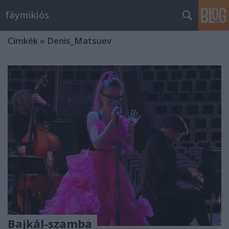
fáymiklós
Címkék
»
Denis_Matsuev
Bajkál-szamba