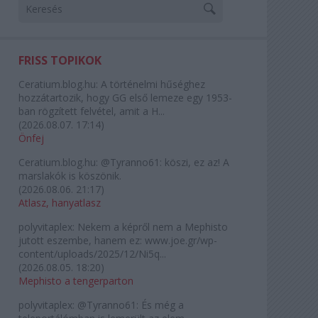
FRISS TOPIKOK
Ceratium.blog.hu:
A történelmi hűséghez
hozzátartozik, hogy GG első lemeze egy 1953-
ban rögzített felvétel, amit a H...
(
2026.08.07. 17:14
)
Önfej
Ceratium.blog.hu:
@Tyranno61: köszi, ez az! A
marslakók is köszönik.
(
2026.08.06. 21:17
)
Atlasz, hanyatlasz
polyvitaplex:
Nekem a képről nem a Mephisto
jutott eszembe, hanem ez: www.joe.gr/wp-
content/uploads/2025/12/Ni5q...
(
2026.08.05. 18:20
)
Mephisto a tengerparton
polyvitaplex:
@Tyranno61: És még a