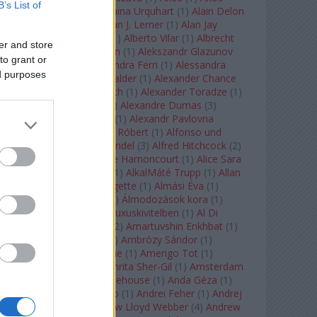
B’s List of
Stefi
(
1
)
Alagút
(
1
)
Alaina Urquhart
(
1
)
Alain Delon
(
3
)
Alan Gilbert
(
1
)
Alan J. Lerner
(
1
)
Alan Jay
Lerner
(
1
)
Albertina
(
1
)
Alberto Vilar
(
1
)
Albrecht
er and store
Dürer
(
2
)
Alec Baldwin
(
1
)
Alekszandr Glazunov
to grant or
(
1
)
Alelnök
(
1
)
Alessandra Ferri
(
1
)
Alessandra
ed purposes
Marc
(
1
)
Alexander Calder
(
1
)
Alexander Chance
(
1
)
Alexander Lonquich
(
1
)
Alexander Toradze
(
1
)
Alexandra Soumm
(
1
)
Alexandre Dumas
(
3
)
Alexandre Kantorow
(
1
)
Alexandr Pavlovna
Romanova
(
1
)
Alföldi Róbert
(
1
)
Alfonso und
Estrella
(
1
)
Alfred Brendel
(
3
)
Alfred Hitchcock
(
2
)
Algred Hubay
(
1
)
Alice Harnoncourt
(
1
)
Alice Sara
Ott
(
1
)
Alice Springs
(
1
)
AlkalMáté Trupp
(
1
)
Allan
Clayton
(
1
)
Allen Midgette
(
1
)
Almási Éva
(
1
)
Almásy László Ede
(
1
)
Álmodozások kora
(
1
)
Álomutazó
(
1
)
Álom luxuskivitelben
(
1
)
Al Di
Meola
(
1
)
Amadeus
(
2
)
Amartuvshin Enkhbat
(
1
)
Ambroise Thomas
(
1
)
Ambrózy Sándor
(
1
)
Ambrus Kyri
(
1
)
Amélie
(
1
)
Amerigo Tot
(
1
)
Amikor Galéria
(
1
)
Amrita Sher-Gil
(
1
)
Amsterdam
Baroque
(
1
)
Amy Winehouse
(
1
)
Anda Géza
(
1
)
Andrea del Verrocchio
(
1
)
Andrei Feher
(
1
)
Andrej
Tarkovszkij
(
1
)
Andrew Lloyd Webber
(
4
)
Andrew