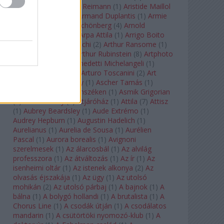
auf Naxos
(
1
)
Aribert Reimann
(
1
)
Aristide Maillol
(
3
)
Arleen Auger
(
1
)
Armand Duplantis
(
1
)
Armie
Hammer
(
1
)
Arnold Schönberg
(
4
)
Arnold
Schwarzenegger
(
2
)
Árpa Attila
(
1
)
Arrigo Boito
(
2
)
Artemisia Gentileschi
(
2
)
Arthur Ransome
(
1
)
Arthur Rimbaud
(
1
)
Arthur Rubinstein
(
8
)
Artphoto
Galéria
(
1
)
Arturo Benedetti Michelangeli
(
1
)
Arturo Di Modica
(
1
)
Arturo Toscanini
(
2
)
Art
Garfunkel
(
1
)
Art Shay
(
1
)
Ascher Tamás
(
1
)
Ascher Tamás Háromszéken
(
1
)
Asmik Grigorian
(
2
)
Asteroid City
(
1
)
Átjáróház
(
1
)
Attila
(
7
)
Attisz
(
1
)
Aubrey Beardsley
(
1
)
Aude Extrémo
(
1
)
Audrey Hepburn
(
1
)
Augustin Hadelich
(
1
)
Aurelianus
(
1
)
Aurelia de Sousa
(
1
)
Aurélien
Pascal
(
1
)
Aurora borealis
(
1
)
Avignoni
szerelmesek
(
1
)
Az álarcosbál
(
1
)
Az alvilág
professzora
(
1
)
Az átváltozás
(
1
)
Az ír
(
1
)
Az
isenheimi oltár
(
1
)
Az istenek alkonya
(
2
)
Az
olvasás éjszakája
(
1
)
Az ügy
(
1
)
Az utolsó
mohikán
(
2
)
Az utolsó párbaj
(
1
)
A bajnok
(
1
)
A
bálna
(
1
)
A bolygó hollandi
(
1
)
A brutalista
(
1
)
A
Chorus Line
(
1
)
A csodák útján
(
1
)
A csodálatos
mandarin
(
1
)
A csütörtöki nyomozó-klub
(
1
)
A