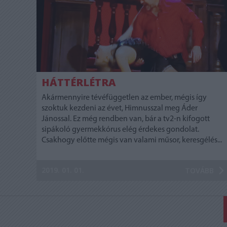
HÁTTÉRLÉTRA
Akármennyire tévéfüggetlen az ember, mégis így
szoktuk kezdeni az évet, Himnusszal meg Áder
Jánossal. Ez még rendben van, bár a tv2-n kifogott
sipákoló gyermekkórus elég érdekes gondolat.
Csakhogy előtte mégis van valami műsor, keresgélés...
2019. 01. 01.
TOVÁBB