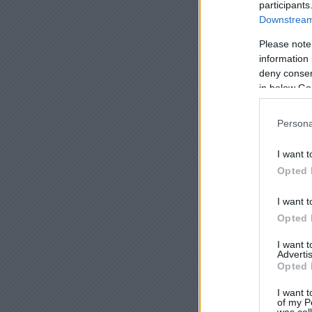
participants
Downstream 
Please note
information 
deny consent
in below Go
Persona
I want t
Opted 
I want t
Opted 
I want 
Advertis
Opted 
I want t
of my P
was col