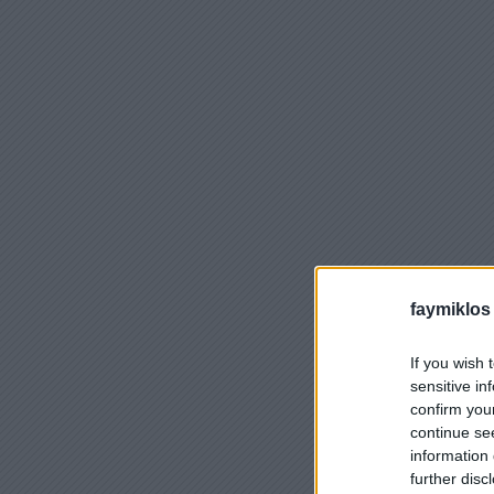
faymiklos
If you wish 
sensitive in
confirm you
continue se
information 
further disc