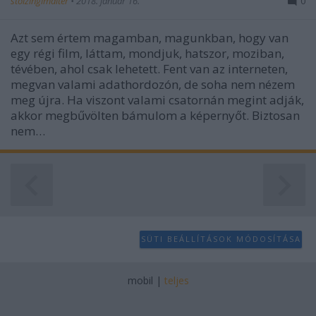
stolzingimalter
•
2018. január 16.
0
Azt sem értem magamban, magunkban, hogy van
egy régi film, láttam, mondjuk, hatszor, moziban,
tévében, ahol csak lehetett. Fent van az interneten,
megvan valami adathordozón, de soha nem nézem
meg újra. Ha viszont valami csatornán megint adják,
akkor megbűvölten bámulom a képernyőt. Biztosan
nem…
SÜTI BEÁLLÍTÁSOK MÓDOSÍTÁSA
mobil
|
teljes