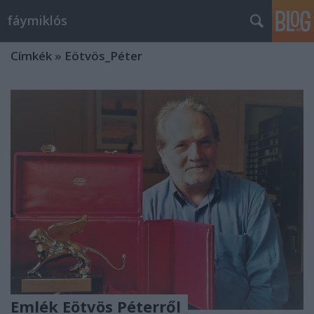
fáymiklós
Címkék
»
Eötvös_Péter
Emlék Eötvös Péterről