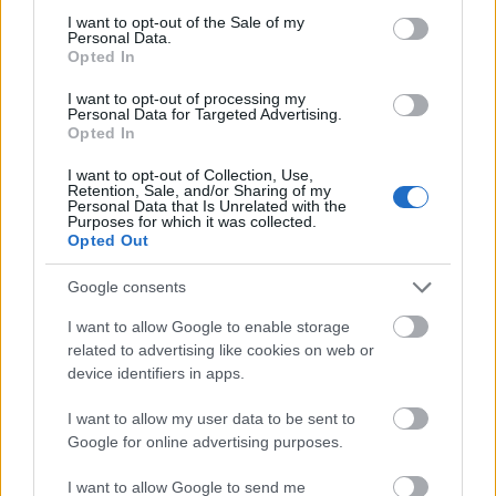
consent section.
I want to opt-out of the Sale of my
Personal Data.
Opted In
I want to opt-out of processing my
Personal Data for Targeted Advertising.
Opted In
I want to opt-out of Collection, Use,
Retention, Sale, and/or Sharing of my
Nem Odüsszeusz
Personal Data that Is Unrelated with the
Purposes for which it was collected.
Opted Out
stolzingimalter
•
2021. december 12.
1
Google consents
Nem akarok nagy szavakat szavalni, de ez a koncert
olyan volt, de tényleg olyan, amilyenre az ember
I want to allow Google to enable storage
related to advertising like cookies on web or
vágyik, ha elindul a téli estébe. Viszonylag váratlan
device identifiers in apps.
helyről jött, a Concerto Budapesttől, és nem volt
talán olyan könnyű felismerni, mert az első részben
I want to allow my user data to be sent to
Eötvös Péter műveit játszották. Látta az…
Google for online advertising purposes.
I want to allow Google to send me