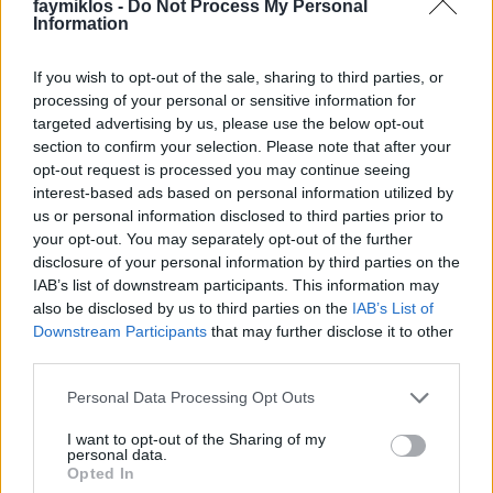
faymiklos -
Do Not Process My Personal
Information
If you wish to opt-out of the sale, sharing to third parties, or
Mozart nélkül könnyebb az élet
processing of your personal or sensitive information for
targeted advertising by us, please use the below opt-out
stolzingimalter
•
2022. október 14.
0
section to confirm your selection. Please note that after your
opt-out request is processed you may continue seeing
MÁV Szimfonikusok, Zeneakadémia, nagyon trükkös
interest-based ads based on personal information utilized by
műsor, Mozart mellett Eötvös Péter és Dubrovay
us or personal information disclosed to third parties prior to
László. Azt gondolná az ember, hogy megfojtják a
your opt-out. You may separately opt-out of the further
két kortársat, akik annyira kortársak, hogy ott is
disclosure of your personal information by third parties on the
IAB’s list of downstream participants. This information may
ülnek a nézőtéren, és meg is hajolnak a műveik után,
also be disclosed by us to third parties on the
IAB’s List of
hogy Mozart nemcsak Salierit vagy Beethovent…
Downstream Participants
that may further disclose it to other
third parties.
Please note that this website/app uses one or more Google
Personal Data Processing Opt Outs
services and may gather and store information including but
not limited to your visit or usage behaviour. You may click to
I want to opt-out of the Sharing of my
personal data.
grant or deny consent to Google and its third-party tags to
Opted In
use your data for below specified purposes in below Google