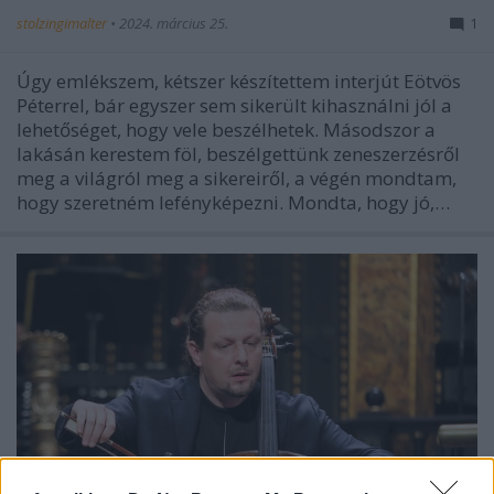
stolzingimalter
•
2024. március 25.
1
Úgy emlékszem, kétszer készítettem interjút Eötvös
Péterrel, bár egyszer sem sikerült kihasználni jól a
lehetőséget, hogy vele beszélhetek. Másodszor a
lakásán kerestem föl, beszélgettünk zeneszerzésről
meg a világról meg a sikereiről, a végén mondtam,
hogy szeretném lefényképezni. Mondta, hogy jó,…