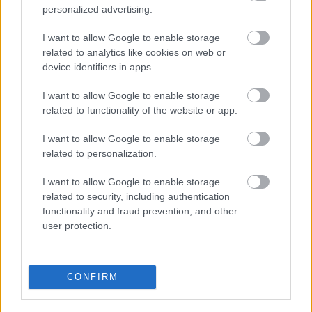
personalized advertising.
I want to allow Google to enable storage
related to analytics like cookies on web or
device identifiers in apps.
I want to allow Google to enable storage
related to functionality of the website or app.
I want to allow Google to enable storage
related to personalization.
I want to allow Google to enable storage
related to security, including authentication
Fáj, de megy
functionality and fraud prevention, and other
user protection.
stolzingimalter
•
2021. május 10.
2
Kell a szamárvezető a zenéhez, legalábbis azt
hiszem. Azt hiszem, nem jöttem volna rá, hogy miről
CONFIRM
is van szó Eötvös Péter Shadows című művében, ha
Fazekas Gergely előtte nem segít, a zeneakadémiai