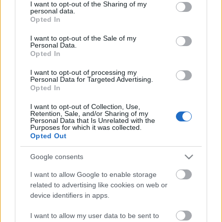
not limited to your visit or usage behaviour. You may click to
I want to opt-out of the Sharing of my
personal data.
grant or deny consent to Google and its third-party tags to
Opted In
use your data for below specified purposes in below Google
consent section.
I want to opt-out of the Sale of my
Amélie utolsó napjai
Personal Data.
Opted In
stolzingimalter
•
2017. május 11.
1
I want to opt-out of processing my
Personal Data for Targeted Advertising.
Egy hete van még, szegénynek, és vége, jövő
Opted In
vasárnap leveszik a műsorról az Amélie-t New
I want to opt-out of Collection, Use,
Yorkban. Márciusban indult, szóval még egy musical
Retention, Sale, and/or Sharing of my
a zenés darabok nagy temetőjében, pedig filmből
Personal Data that Is Unrelated with the
Purposes for which it was collected.
van, tehát más is, meg ugyanaz is. Pedig a pénzes
Opted Out
emberek igyekeznek minimalizálni a kockázatot,
voltak próba…
Google consents
I want to allow Google to enable storage
related to advertising like cookies on web or
device identifiers in apps.
I want to allow my user data to be sent to