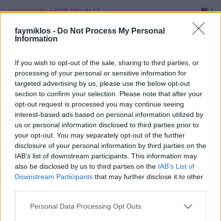
stolzingimalter
•
2019. február 13.
3
faymiklos -
Do Not Process My Personal
Figyeljetek csak! Billy Pilgrim kiesett az időből. Így
Information
kezdődik Vonnegut regénye, Az ötös számú vágóhíd.
Úgy végződik, hogy Csip-csirip, de erre maga
If you wish to opt-out of the sale, sharing to third parties, or
Vonnegut is fölhívja a figyelmet a regény közepén,
processing of your personal or sensitive information for
oda is lapoztam rögtön, és tényleg. Aztán elolvastam
targeted advertising by us, please use the below opt-out
eredetiben is, Poo-tee-weet - ezt kérdezi…
section to confirm your selection. Please note that after your
opt-out request is processed you may continue seeing
interest-based ads based on personal information utilized by
us or personal information disclosed to third parties prior to
your opt-out. You may separately opt-out of the further
disclosure of your personal information by third parties on the
IAB’s list of downstream participants. This information may
also be disclosed by us to third parties on the
IAB’s List of
Downstream Participants
that may further disclose it to other
third parties.
Please note that this website/app uses one or more Google
Personal Data Processing Opt Outs
services and may gather and store information including but