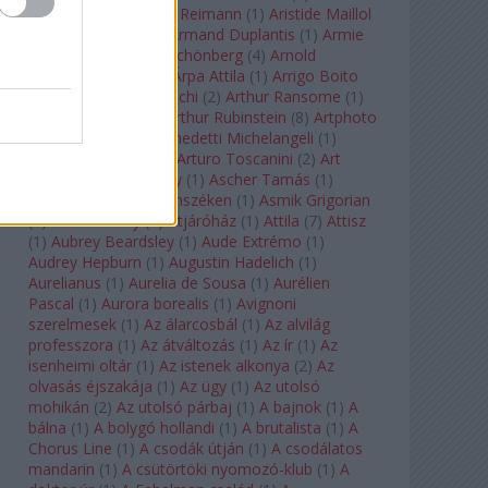
auf Naxos
(
1
)
Aribert Reimann
(
1
)
Aristide Maillol
(
3
)
Arleen Auger
(
1
)
Armand Duplantis
(
1
)
Armie
Hammer
(
1
)
Arnold Schönberg
(
4
)
Arnold
Schwarzenegger
(
2
)
Árpa Attila
(
1
)
Arrigo Boito
(
2
)
Artemisia Gentileschi
(
2
)
Arthur Ransome
(
1
)
Arthur Rimbaud
(
1
)
Arthur Rubinstein
(
8
)
Artphoto
Galéria
(
1
)
Arturo Benedetti Michelangeli
(
1
)
Arturo Di Modica
(
1
)
Arturo Toscanini
(
2
)
Art
Garfunkel
(
1
)
Art Shay
(
1
)
Ascher Tamás
(
1
)
Ascher Tamás Háromszéken
(
1
)
Asmik Grigorian
(
2
)
Asteroid City
(
1
)
Átjáróház
(
1
)
Attila
(
7
)
Attisz
(
1
)
Aubrey Beardsley
(
1
)
Aude Extrémo
(
1
)
Audrey Hepburn
(
1
)
Augustin Hadelich
(
1
)
Aurelianus
(
1
)
Aurelia de Sousa
(
1
)
Aurélien
Pascal
(
1
)
Aurora borealis
(
1
)
Avignoni
szerelmesek
(
1
)
Az álarcosbál
(
1
)
Az alvilág
professzora
(
1
)
Az átváltozás
(
1
)
Az ír
(
1
)
Az
isenheimi oltár
(
1
)
Az istenek alkonya
(
2
)
Az
olvasás éjszakája
(
1
)
Az ügy
(
1
)
Az utolsó
mohikán
(
2
)
Az utolsó párbaj
(
1
)
A bajnok
(
1
)
A
bálna
(
1
)
A bolygó hollandi
(
1
)
A brutalista
(
1
)
A
Chorus Line
(
1
)
A csodák útján
(
1
)
A csodálatos
mandarin
(
1
)
A csütörtöki nyomozó-klub
(
1
)
A