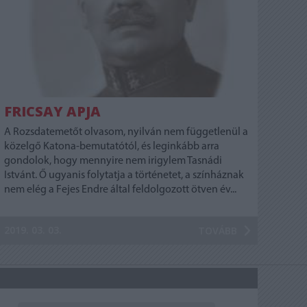
FRICSAY APJA
A Rozsdatemetőt olvasom, nyilván nem függetlenül a
közelgő Katona-bemutatótól, és leginkább arra
gondolok, hogy mennyire nem irigylem Tasnádi
Istvánt. Ő ugyanis folytatja a történetet, a színháznak
nem elég a Fejes Endre által feldolgozott ötven év...
2019. 03. 03.
TOVÁBB