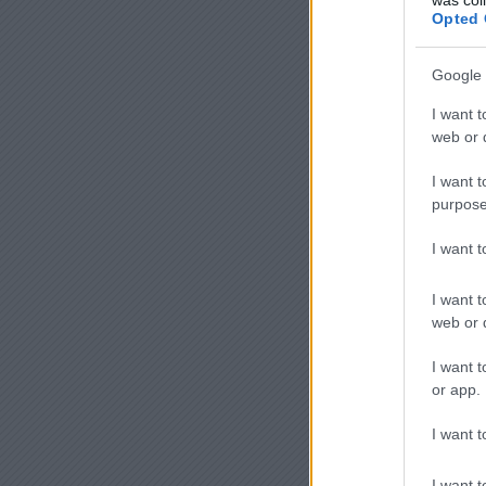
Opted 
Google 
I want t
web or d
I want t
purpose
I want 
I want t
web or d
I want t
or app.
I want t
I want t