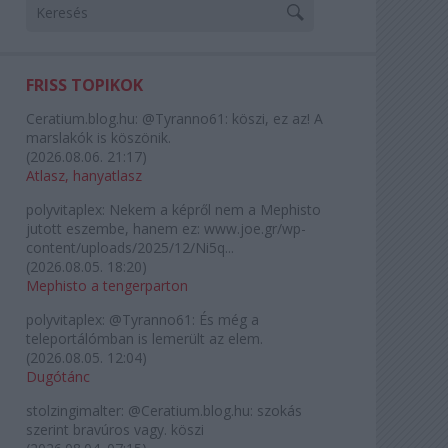
FRISS TOPIKOK
Ceratium.blog.hu:
@Tyranno61: köszi, ez az! A
marslakók is köszönik.
(
2026.08.06. 21:17
)
Atlasz, hanyatlasz
polyvitaplex:
Nekem a képről nem a Mephisto
jutott eszembe, hanem ez: www.joe.gr/wp-
content/uploads/2025/12/Ni5q...
(
2026.08.05. 18:20
)
Mephisto a tengerparton
polyvitaplex:
@Tyranno61: És még a
teleportálómban is lemerült az elem.
(
2026.08.05. 12:04
)
Dugótánc
stolzingimalter:
@Ceratium.blog.hu: szokás
szerint bravúros vagy. köszi