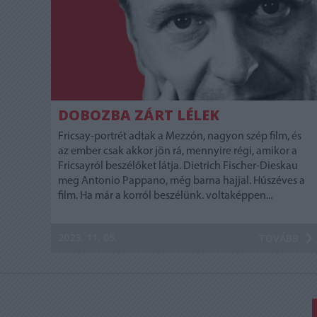
DOBOZBA ZÁRT LÉLEK
Fricsay-portrét adtak a Mezzón, nagyon szép film, és
az ember csak akkor jön rá, mennyire régi, amikor a
Fricsayról beszélőket látja. Dietrich Fischer-Dieskau
meg Antonio Pappano, még barna hajjal. Húszéves a
film. Ha már a korról beszélünk. voltaképpen...
2023. 11. 05.
TOVÁBB