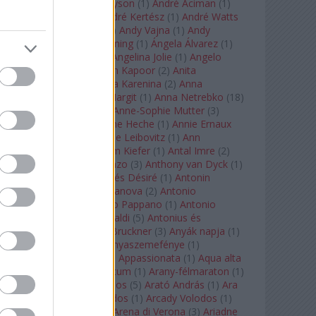
Staples
(
1
)
Andrew Tyson
(
1
)
André Aciman
(
1
)
André Chenier
(
1
)
André Kertész
(
1
)
André Watts
(
1
)
Andris Nelsons
(
2
)
Andy Vajna
(
1
)
Andy
Warhol
(
3
)
Anette Bening
(
1
)
Ángela Álvarez
(
1
)
Angela Lansbury
(
1
)
Angelina Jolie
(
1
)
Angelo
Badalamenti
(
1
)
Anish Kapoor
(
2
)
Anita
Rachvelishvili
(
2
)
Anna Karenina
(
2
)
Anna
Karenyina
(
4
)
Anna Margit
(
1
)
Anna Netrebko
(
18
)
Anna Vinnitskaya
(
1
)
Anne-Sophie Mutter
(
3
)
Anner Bylsma
(
1
)
Anne Heche
(
1
)
Annie Ernaux
(
1
)
Annie Hall
(
1
)
Annie Leibovitz
(
1
)
Ann
Napolitano
(
1
)
Anselm Kiefer
(
1
)
Antal Imre
(
2
)
Anthony Roth Costanzo
(
3
)
Anthony van Dyck
(
1
)
Antinous
(
2
)
Antoine és Désiré
(
1
)
Antonin
Dvorák
(
3
)
Antonio Canova
(
2
)
Antonio
Margheriti
(
1
)
Antonio Pappano
(
1
)
Antonio
Salieri
(
1
)
Antonio Vivaldi
(
5
)
Antonius és
Kleopátra
(
1
)
Anton Bruckner
(
3
)
Anyák napja
(
1
)
Anyám tyúkja 2
(
1
)
Anyaszemefénye
(
1
)
Apokalipszis most
(
1
)
Appassionata
(
1
)
Aqua alta
(
1
)
Aquileia
(
1
)
Aquincum
(
1
)
Arany-félmaraton
(
1
)
Aranytíz
(
1
)
Arany János
(
5
)
Arató András
(
1
)
Ara
Pacis
(
1
)
Arcadi Volodos
(
1
)
Arcady Volodos
(
1
)
Arcangelo Corelli
(
1
)
Arena di Verona
(
3
)
Ariadne