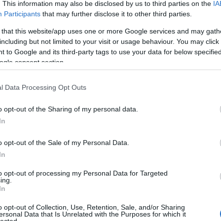
. This information may also be disclosed by us to third parties on the
IA
Participants
that may further disclose it to other third parties.
 that this website/app uses one or more Google services and may gath
including but not limited to your visit or usage behaviour. You may click 
 to Google and its third-party tags to use your data for below specifi
ogle consent section.
l Data Processing Opt Outs
o opt-out of the Sharing of my personal data.
In
o opt-out of the Sale of my Personal Data.
In
to opt-out of processing my Personal Data for Targeted
ing.
In
o opt-out of Collection, Use, Retention, Sale, and/or Sharing
ersonal Data that Is Unrelated with the Purposes for which it
lected.