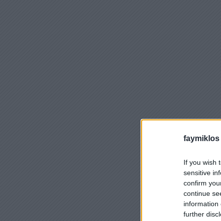
faymiklos
If you wish 
sensitive in
confirm you
continue se
information 
further disc