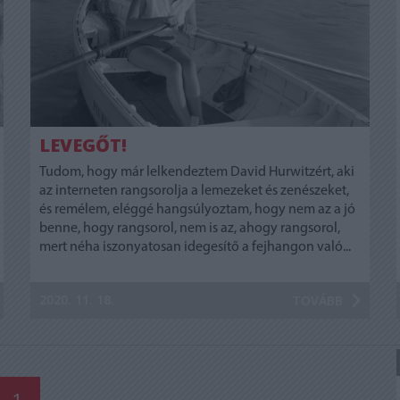
LEVEGŐT!
Tudom, hogy már lelkendeztem David Hurwitzért, aki
az interneten rangsorolja a lemezeket és zenészeket,
és remélem, eléggé hangsúlyoztam, hogy nem az a jó
benne, hogy rangsorol, nem is az, ahogy rangsorol,
mert néha iszonyatosan idegesítő a fejhangon való...
2020. 11. 18.
TOVÁBB
1