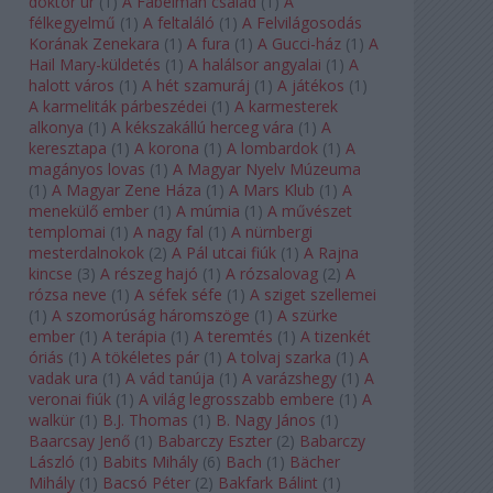
doktor úr
(
1
)
A Fabelman család
(
1
)
A
félkegyelmű
(
1
)
A feltaláló
(
1
)
A Felvilágosodás
Korának Zenekara
(
1
)
A fura
(
1
)
A Gucci-ház
(
1
)
A
Hail Mary-küldetés
(
1
)
A halálsor angyalai
(
1
)
A
halott város
(
1
)
A hét szamuráj
(
1
)
A játékos
(
1
)
A karmeliták párbeszédei
(
1
)
A karmesterek
alkonya
(
1
)
A kékszakállú herceg vára
(
1
)
A
keresztapa
(
1
)
A korona
(
1
)
A lombardok
(
1
)
A
magányos lovas
(
1
)
A Magyar Nyelv Múzeuma
(
1
)
A Magyar Zene Háza
(
1
)
A Mars Klub
(
1
)
A
menekülő ember
(
1
)
A múmia
(
1
)
A művészet
templomai
(
1
)
A nagy fal
(
1
)
A nürnbergi
mesterdalnokok
(
2
)
A Pál utcai fiúk
(
1
)
A Rajna
kincse
(
3
)
A részeg hajó
(
1
)
A rózsalovag
(
2
)
A
rózsa neve
(
1
)
A séfek séfe
(
1
)
A sziget szellemei
(
1
)
A szomorúság háromszöge
(
1
)
A szürke
ember
(
1
)
A terápia
(
1
)
A teremtés
(
1
)
A tizenkét
óriás
(
1
)
A tökéletes pár
(
1
)
A tolvaj szarka
(
1
)
A
vadak ura
(
1
)
A vád tanúja
(
1
)
A varázshegy
(
1
)
A
veronai fiúk
(
1
)
A világ legrosszabb embere
(
1
)
A
walkür
(
1
)
B.J. Thomas
(
1
)
B. Nagy János
(
1
)
Baarcsay Jenő
(
1
)
Babarczy Eszter
(
2
)
Babarczy
László
(
1
)
Babits Mihály
(
6
)
Bach
(
1
)
Bächer
Mihály
(
1
)
Bacsó Péter
(
2
)
Bakfark Bálint
(
1
)