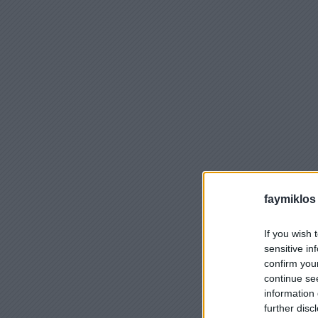
faymiklos
If you wish 
sensitive in
confirm you
continue se
information 
further disc