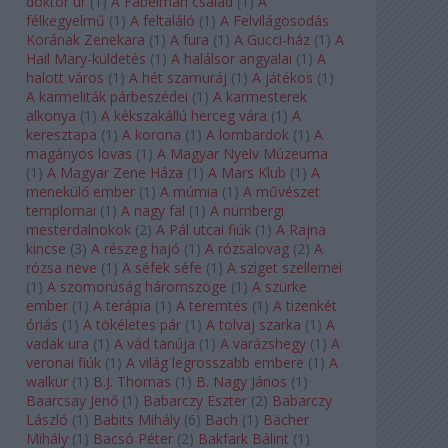
doktor úr
(
1
)
A Fabelman család
(
1
)
A
félkegyelmű
(
1
)
A feltaláló
(
1
)
A Felvilágosodás
Korának Zenekara
(
1
)
A fura
(
1
)
A Gucci-ház
(
1
)
A
Hail Mary-küldetés
(
1
)
A halálsor angyalai
(
1
)
A
halott város
(
1
)
A hét szamuráj
(
1
)
A játékos
(
1
)
A karmeliták párbeszédei
(
1
)
A karmesterek
alkonya
(
1
)
A kékszakállú herceg vára
(
1
)
A
keresztapa
(
1
)
A korona
(
1
)
A lombardok
(
1
)
A
magányos lovas
(
1
)
A Magyar Nyelv Múzeuma
(
1
)
A Magyar Zene Háza
(
1
)
A Mars Klub
(
1
)
A
menekülő ember
(
1
)
A múmia
(
1
)
A művészet
templomai
(
1
)
A nagy fal
(
1
)
A nürnbergi
mesterdalnokok
(
2
)
A Pál utcai fiúk
(
1
)
A Rajna
kincse
(
3
)
A részeg hajó
(
1
)
A rózsalovag
(
2
)
A
rózsa neve
(
1
)
A séfek séfe
(
1
)
A sziget szellemei
(
1
)
A szomorúság háromszöge
(
1
)
A szürke
ember
(
1
)
A terápia
(
1
)
A teremtés
(
1
)
A tizenkét
óriás
(
1
)
A tökéletes pár
(
1
)
A tolvaj szarka
(
1
)
A
vadak ura
(
1
)
A vád tanúja
(
1
)
A varázshegy
(
1
)
A
veronai fiúk
(
1
)
A világ legrosszabb embere
(
1
)
A
walkür
(
1
)
B.J. Thomas
(
1
)
B. Nagy János
(
1
)
Baarcsay Jenő
(
1
)
Babarczy Eszter
(
2
)
Babarczy
László
(
1
)
Babits Mihály
(
6
)
Bach
(
1
)
Bächer
Mihály
(
1
)
Bacsó Péter
(
2
)
Bakfark Bálint
(
1
)