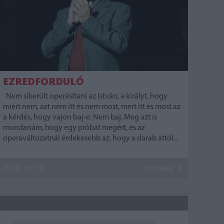
EZREDFORDULÓ
Nem sikerült operásítani az István, a királyt, hogy
miért nem, azt nem itt és nem most, mert itt és most az
a kérdés, hogy vajon baj-e. Nem baj. Meg azt is
mondanám, hogy egy próbát megért, és az
operaváltozatnál érdekesebb az, hogy a darab attól...
2020. 10. 18.
TOVÁBB