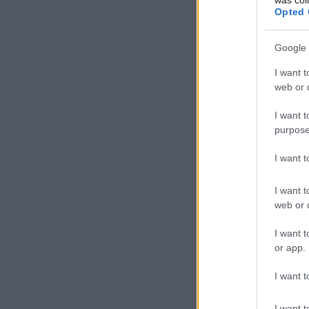
Opted 
Google 
I want t
web or d
I want t
purpose
I want 
I want t
web or d
I want t
or app.
I want t
I want t