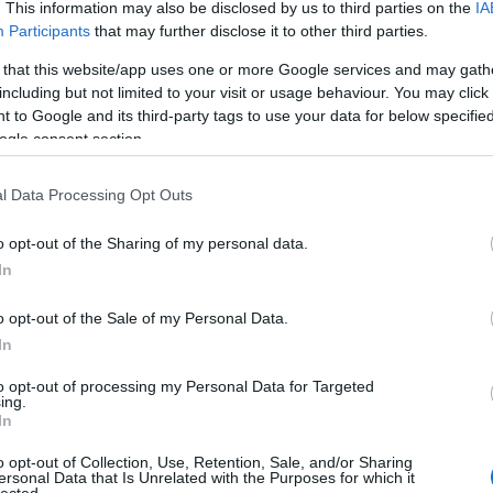
. This information may also be disclosed by us to third parties on the
IA
Participants
that may further disclose it to other third parties.
 that this website/app uses one or more Google services and may gath
including but not limited to your visit or usage behaviour. You may click 
 to Google and its third-party tags to use your data for below specifi
ogle consent section.
l Data Processing Opt Outs
o opt-out of the Sharing of my personal data.
In
o opt-out of the Sale of my Personal Data.
In
to opt-out of processing my Personal Data for Targeted
ing.
In
o opt-out of Collection, Use, Retention, Sale, and/or Sharing
ersonal Data that Is Unrelated with the Purposes for which it
lected.