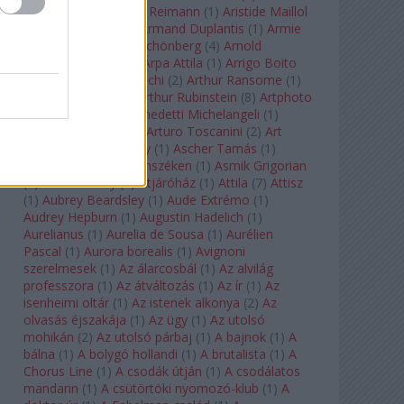
auf Naxos
(
1
)
Aribert Reimann
(
1
)
Aristide Maillol
(
3
)
Arleen Auger
(
1
)
Armand Duplantis
(
1
)
Armie
Hammer
(
1
)
Arnold Schönberg
(
4
)
Arnold
Schwarzenegger
(
2
)
Árpa Attila
(
1
)
Arrigo Boito
(
2
)
Artemisia Gentileschi
(
2
)
Arthur Ransome
(
1
)
Arthur Rimbaud
(
1
)
Arthur Rubinstein
(
8
)
Artphoto
Galéria
(
1
)
Arturo Benedetti Michelangeli
(
1
)
Arturo Di Modica
(
1
)
Arturo Toscanini
(
2
)
Art
Garfunkel
(
1
)
Art Shay
(
1
)
Ascher Tamás
(
1
)
Ascher Tamás Háromszéken
(
1
)
Asmik Grigorian
(
2
)
Asteroid City
(
1
)
Átjáróház
(
1
)
Attila
(
7
)
Attisz
(
1
)
Aubrey Beardsley
(
1
)
Aude Extrémo
(
1
)
Audrey Hepburn
(
1
)
Augustin Hadelich
(
1
)
Aurelianus
(
1
)
Aurelia de Sousa
(
1
)
Aurélien
Pascal
(
1
)
Aurora borealis
(
1
)
Avignoni
szerelmesek
(
1
)
Az álarcosbál
(
1
)
Az alvilág
professzora
(
1
)
Az átváltozás
(
1
)
Az ír
(
1
)
Az
isenheimi oltár
(
1
)
Az istenek alkonya
(
2
)
Az
olvasás éjszakája
(
1
)
Az ügy
(
1
)
Az utolsó
mohikán
(
2
)
Az utolsó párbaj
(
1
)
A bajnok
(
1
)
A
bálna
(
1
)
A bolygó hollandi
(
1
)
A brutalista
(
1
)
A
Chorus Line
(
1
)
A csodák útján
(
1
)
A csodálatos
mandarin
(
1
)
A csütörtöki nyomozó-klub
(
1
)
A