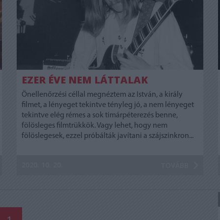
EZER ÉVE NEM LÁTTALAK
Önellenőrzési céllal megnéztem az István, a király
filmet, a lényeget tekintve tényleg jó, a nem lényeget
tekintve elég rémes a sok timárpéterezés benne,
fölösleges filmtrükkök. Vagy lehet, hogy nem
fölöslegesek, ezzel próbálták javítani a szájszinkron...
2020. 10. 20.
TOVÁBB
1