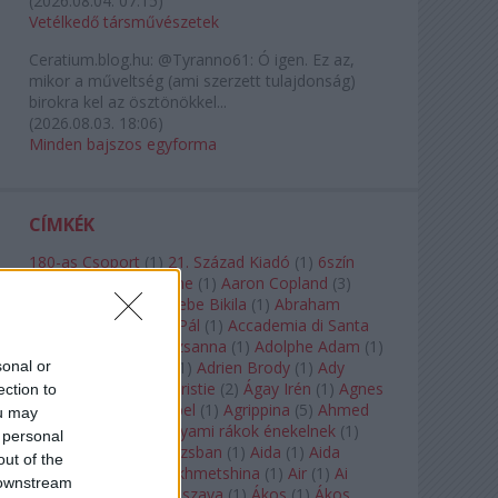
(
2026.08.04. 07:15
)
Vetélkedő társművészetek
Ceratium.blog.hu:
@Tyranno61: Ó igen. Ez az,
mikor a műveltség (ami szerzett tulajdonság)
birokra kel az ösztönökkel...
(
2026.08.03. 18:06
)
Minden bajszos egyforma
CÍMKÉK
180-as Csoport
(
1
)
21. Század Kiadó
(
1
)
6szín
Teátrum
(
1
)
A. A. Milne
(
1
)
Aaron Copland
(
3
)
Aaron Rosand
(
1
)
Abebe Bikila
(
1
)
Abraham
Lincoln
(
1
)
Ábrahám Pál
(
1
)
Accademia di Santa
Cecilia
(
1
)
Ádám Zsuzsanna
(
1
)
Adolphe Adam
(
1
)
sonal or
Adriana Lecouvreur
(
1
)
Adrien Brody
(
1
)
Ady
Endre
(
10
)
Agatha Christie
(
2
)
Ágay Irén
(
1
)
Agnes
ection to
Baltsa
(
1
)
Agnes Giebel
(
1
)
Agrippina
(
5
)
Ahmed
ou may
Szadavi
(
1
)
Ahol a folyami rákok énekelnek
(
1
)
 personal
Ahol a nap felkel Párizsban
(
1
)
Aida
(
1
)
Aida
out of the
Garifullina
(
2
)
Aigul Akhmetshina
(
1
)
Air
(
1
)
Ai
 downstream
Weiwei
(
1
)
Akira Kuroszava
(
1
)
Ákos
(
1
)
Ákos