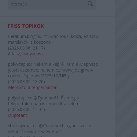
FRISS TOPIKOK
Ceratium.blog.hu:
@Tyranno61: köszi, ez az! A
marslakók is köszönik.
(
2026.08.06. 21:17
)
Atlasz, hanyatlasz
polyvitaplex:
Nekem a képről nem a Mephisto
jutott eszembe, hanem ez: www.joe.gr/wp-
content/uploads/2025/12/Ni5q...
(
2026.08.05. 18:20
)
Mephisto a tengerparton
polyvitaplex:
@Tyranno61: És még a
teleportálómban is lemerült az elem.
(
2026.08.05. 12:04
)
Dugótánc
stolzingimalter:
@Ceratium.blog.hu: szokás
szerint bravúros vagy. köszi