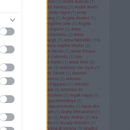
Staples
(
1
)
Andrew Tyson
(
1
)
André Aciman
(
1
)
André Chenier
(
1
)
André Kertész
(
1
)
André Watts
(
1
)
Andris Nelsons
(
2
)
Andy Vajna
(
1
)
Andy
Warhol
(
3
)
Anette Bening
(
1
)
Ángela Álvarez
(
1
)
Angela Lansbury
(
1
)
Angelina Jolie
(
1
)
Angelo
Badalamenti
(
1
)
Anish Kapoor
(
2
)
Anita
Rachvelishvili
(
2
)
Anna Karenina
(
2
)
Anna
Karenyina
(
4
)
Anna Margit
(
1
)
Anna Netrebko
(
18
)
Anna Vinnitskaya
(
1
)
Anne-Sophie Mutter
(
3
)
Anner Bylsma
(
1
)
Anne Heche
(
1
)
Annie Ernaux
(
1
)
Annie Hall
(
1
)
Annie Leibovitz
(
1
)
Ann
Napolitano
(
1
)
Anselm Kiefer
(
1
)
Antal Imre
(
2
)
Anthony Roth Costanzo
(
3
)
Anthony van Dyck
(
1
)
Antinous
(
2
)
Antoine és Désiré
(
1
)
Antonin
Dvorák
(
3
)
Antonio Canova
(
2
)
Antonio
Margheriti
(
1
)
Antonio Pappano
(
1
)
Antonio
Salieri
(
1
)
Antonio Vivaldi
(
5
)
Antonius és
Kleopátra
(
1
)
Anton Bruckner
(
3
)
Anyák napja
(
1
)
Anyám tyúkja 2
(
1
)
Anyaszemefénye
(
1
)
Apokalipszis most
(
1
)
Appassionata
(
1
)
Aqua alta
(
1
)
Aquileia
(
1
)
Aquincum
(
1
)
Arany-félmaraton
(
1
)
Aranytíz
(
1
)
Arany János
(
5
)
Arató András
(
1
)
Ara
Pacis
(
1
)
Arcadi Volodos
(
1
)
Arcady Volodos
(
1
)
Arcangelo Corelli
(
1
)
Arena di Verona
(
3
)
Ariadne