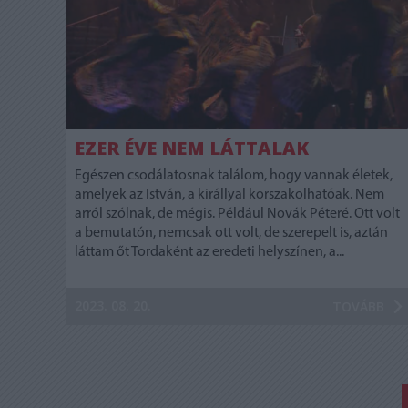
EZER ÉVE NEM LÁTTALAK
Egészen csodálatosnak találom, hogy vannak életek,
amelyek az István, a királlyal korszakolhatóak. Nem
arról szólnak, de mégis. Például Novák Péteré. Ott volt
a bemutatón, nemcsak ott volt, de szerepelt is, aztán
láttam őt Tordaként az eredeti helyszínen, a...
2023. 08. 20.
TOVÁBB