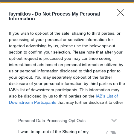
stolzingimalter
•
2023. augusztus 20.
5
faymiklos -
Do Not Process My Personal
Information
Egészen csodálatosnak találom, hogy vannak életek,
amelyek az István, a királlyal korszakolhatóak. Nem
If you wish to opt-out of the sale, sharing to third parties, or
arról szólnak, de mégis. Például Novák Péteré. Ott
processing of your personal or sensitive information for
volt a bemutatón, nemcsak ott volt, de szerepelt is,
targeted advertising by us, please use the below opt-out
aztán láttam őt Tordaként az eredeti helyszínen, a
section to confirm your selection. Please note that after your
Királydombon, ami, ugye, azért Királydomb,…
opt-out request is processed you may continue seeing
interest-based ads based on personal information utilized by
us or personal information disclosed to third parties prior to
your opt-out. You may separately opt-out of the further
disclosure of your personal information by third parties on the
IAB’s list of downstream participants. This information may
also be disclosed by us to third parties on the
IAB’s List of
Downstream Participants
that may further disclose it to other
third parties.
Please note that this website/app uses one or more Google
Personal Data Processing Opt Outs
services and may gather and store information including but
not limited to your visit or usage behaviour. You may click to
I want to opt-out of the Sharing of my