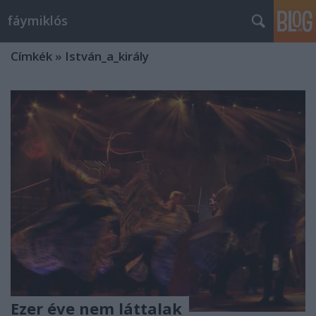
fáymiklós
Címkék
»
István_a_király
Ezer éve nem láttalak