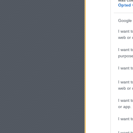
Opted 
Google 
I want t
web or d
I want t
purpose
I want 
I want t
web or d
I want t
or app.
I want t
I want t