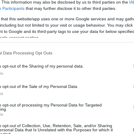
. This information may also be disclosed by us to third parties on the
IA
Participants
that may further disclose it to other third parties.
 that this website/app uses one or more Google services and may gath
including but not limited to your visit or usage behaviour. You may click 
 to Google and its third-party tags to use your data for below specifi
ogle consent section.
l Data Processing Opt Outs
o opt-out of the Sharing of my personal data.
In
o opt-out of the Sale of my Personal Data.
In
to opt-out of processing my Personal Data for Targeted
ing.
In
o opt-out of Collection, Use, Retention, Sale, and/or Sharing
ersonal Data that Is Unrelated with the Purposes for which it
lected.