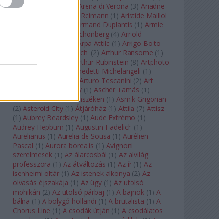
Arcangelo Corelli
(
1
)
Arena di Verona
(
3
)
Ariadne
auf Naxos
(
1
)
Aribert Reimann
(
1
)
Aristide Maillol
(
3
)
Arleen Auger
(
1
)
Armand Duplantis
(
1
)
Armie
Hammer
(
1
)
Arnold Schönberg
(
4
)
Arnold
Schwarzenegger
(
2
)
Árpa Attila
(
1
)
Arrigo Boito
(
2
)
Artemisia Gentileschi
(
2
)
Arthur Ransome
(
1
)
Arthur Rimbaud
(
1
)
Arthur Rubinstein
(
8
)
Artphoto
Galéria
(
1
)
Arturo Benedetti Michelangeli
(
1
)
Arturo Di Modica
(
1
)
Arturo Toscanini
(
2
)
Art
Garfunkel
(
1
)
Art Shay
(
1
)
Ascher Tamás
(
1
)
Ascher Tamás Háromszéken
(
1
)
Asmik Grigorian
(
2
)
Asteroid City
(
1
)
Átjáróház
(
1
)
Attila
(
7
)
Attisz
(
1
)
Aubrey Beardsley
(
1
)
Aude Extrémo
(
1
)
Audrey Hepburn
(
1
)
Augustin Hadelich
(
1
)
Aurelianus
(
1
)
Aurelia de Sousa
(
1
)
Aurélien
Pascal
(
1
)
Aurora borealis
(
1
)
Avignoni
szerelmesek
(
1
)
Az álarcosbál
(
1
)
Az alvilág
professzora
(
1
)
Az átváltozás
(
1
)
Az ír
(
1
)
Az
isenheimi oltár
(
1
)
Az istenek alkonya
(
2
)
Az
olvasás éjszakája
(
1
)
Az ügy
(
1
)
Az utolsó
mohikán
(
2
)
Az utolsó párbaj
(
1
)
A bajnok
(
1
)
A
bálna
(
1
)
A bolygó hollandi
(
1
)
A brutalista
(
1
)
A
Chorus Line
(
1
)
A csodák útján
(
1
)
A csodálatos