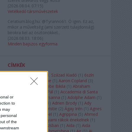
szerint bravúros vagy. köszi
(
2026.08.04. 07:15
)
Vetélkedő társművészetek
Ceratium.blog.hu:
@Tyranno61: Ó igen. Ez az,
mikor a műveltség (ami szerzett tulajdonság)
birokra kel az ösztönökkel...
(
2026.08.03. 18:06
)
Minden bajszos egyforma
CÍMKÉK
180-as Csoport
(
1
)
21. Század Kiadó
(
1
)
6szín
Teátrum
(
1
)
A. A. Milne
(
1
)
Aaron Copland
(
3
)
Aaron Rosand
(
1
)
Abebe Bikila
(
1
)
Abraham
Lincoln
(
1
)
Ábrahám Pál
(
1
)
Accademia di Santa
sonal or
Cecilia
(
1
)
Ádám Zsuzsanna
(
1
)
Adolphe Adam
(
1
)
Adriana Lecouvreur
(
1
)
Adrien Brody
(
1
)
Ady
ection to
Endre
(
10
)
Agatha Christie
(
2
)
Ágay Irén
(
1
)
Agnes
ou may
Baltsa
(
1
)
Agnes Giebel
(
1
)
Agrippina
(
5
)
Ahmed
 personal
Szadavi
(
1
)
Ahol a folyami rákok énekelnek
(
1
)
out of the
Ahol a nap felkel Párizsban
(
1
)
Aida
(
1
)
Aida
 downstream
Garifullina
(
2
)
Aigul Akhmetshina
(
1
)
Air
(
1
)
Ai