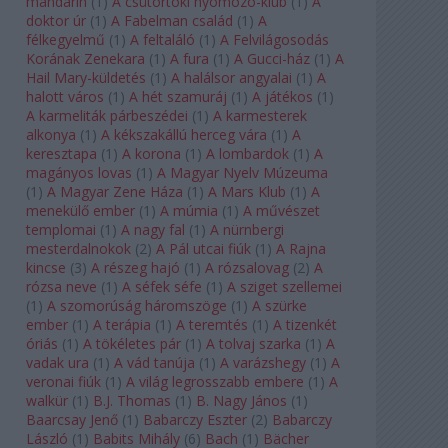
mandarin
(
1
)
A csütörtöki nyomozó-klub
(
1
)
A
doktor úr
(
1
)
A Fabelman család
(
1
)
A
félkegyelmű
(
1
)
A feltaláló
(
1
)
A Felvilágosodás
Korának Zenekara
(
1
)
A fura
(
1
)
A Gucci-ház
(
1
)
A
Hail Mary-küldetés
(
1
)
A halálsor angyalai
(
1
)
A
halott város
(
1
)
A hét szamuráj
(
1
)
A játékos
(
1
)
A karmeliták párbeszédei
(
1
)
A karmesterek
alkonya
(
1
)
A kékszakállú herceg vára
(
1
)
A
keresztapa
(
1
)
A korona
(
1
)
A lombardok
(
1
)
A
magányos lovas
(
1
)
A Magyar Nyelv Múzeuma
(
1
)
A Magyar Zene Háza
(
1
)
A Mars Klub
(
1
)
A
menekülő ember
(
1
)
A múmia
(
1
)
A művészet
templomai
(
1
)
A nagy fal
(
1
)
A nürnbergi
mesterdalnokok
(
2
)
A Pál utcai fiúk
(
1
)
A Rajna
kincse
(
3
)
A részeg hajó
(
1
)
A rózsalovag
(
2
)
A
rózsa neve
(
1
)
A séfek séfe
(
1
)
A sziget szellemei
(
1
)
A szomorúság háromszöge
(
1
)
A szürke
ember
(
1
)
A terápia
(
1
)
A teremtés
(
1
)
A tizenkét
óriás
(
1
)
A tökéletes pár
(
1
)
A tolvaj szarka
(
1
)
A
vadak ura
(
1
)
A vád tanúja
(
1
)
A varázshegy
(
1
)
A
veronai fiúk
(
1
)
A világ legrosszabb embere
(
1
)
A
walkür
(
1
)
B.J. Thomas
(
1
)
B. Nagy János
(
1
)
Baarcsay Jenő
(
1
)
Babarczy Eszter
(
2
)
Babarczy
László
(
1
)
Babits Mihály
(
6
)
Bach
(
1
)
Bächer