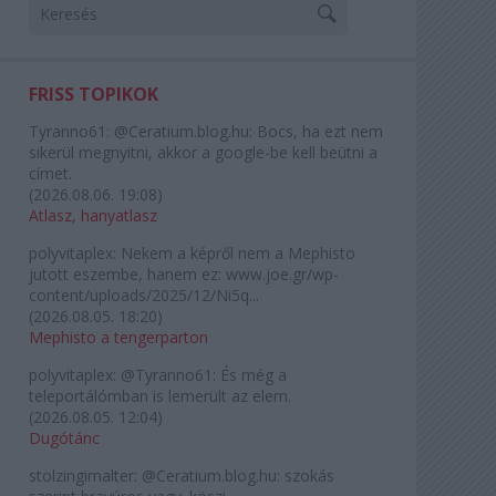
FRISS TOPIKOK
Tyranno61:
@Ceratium.blog.hu: Bocs, ha ezt nem
sikerül megnyitni, akkor a google-be kell beütni a
címet.
(
2026.08.06. 19:08
)
Atlasz, hanyatlasz
polyvitaplex:
Nekem a képről nem a Mephisto
jutott eszembe, hanem ez: www.joe.gr/wp-
content/uploads/2025/12/Ni5q...
(
2026.08.05. 18:20
)
Mephisto a tengerparton
polyvitaplex:
@Tyranno61: És még a
teleportálómban is lemerült az elem.
(
2026.08.05. 12:04
)
Dugótánc
stolzingimalter:
@Ceratium.blog.hu: szokás