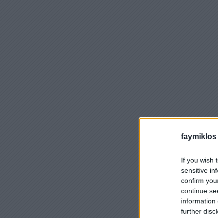
faymiklos
If you wish 
sensitive in
confirm you
continue se
information 
further disc