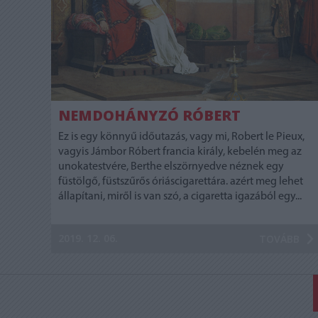
NEMDOHÁNYZÓ RÓBERT
Ez is egy könnyű időutazás, vagy mi, Robert le Pieux,
vagyis Jámbor Róbert francia király, kebelén meg az
unokatestvére, Berthe elszörnyedve néznek egy
füstölgő, füstszűrős óriáscigarettára. azért meg lehet
állapítani, miről is van szó, a cigaretta igazából egy...
2019. 12. 06.
TOVÁBB