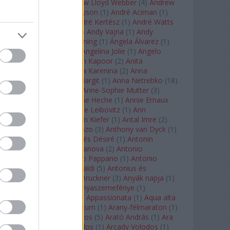
Tarkovszkij
(
1
)
Andrew Lloyd Webber
(
4
)
Andrew
Staples
(
1
)
Andrew Tyson
(
1
)
André Aciman
(
1
)
André Chenier
(
1
)
André Kertész
(
1
)
André Watts
(
1
)
Andris Nelsons
(
2
)
Andy Vajna
(
1
)
Andy
Warhol
(
3
)
Anette Bening
(
1
)
Ángela Álvarez
(
1
)
Angela Lansbury
(
1
)
Angelina Jolie
(
1
)
Angelo
Badalamenti
(
1
)
Anish Kapoor
(
2
)
Anita
Rachvelishvili
(
2
)
Anna Karenina
(
2
)
Anna
Karenyina
(
4
)
Anna Margit
(
1
)
Anna Netrebko
(
18
)
Anna Vinnitskaya
(
1
)
Anne-Sophie Mutter
(
3
)
Anner Bylsma
(
1
)
Anne Heche
(
1
)
Annie Ernaux
(
1
)
Annie Hall
(
1
)
Annie Leibovitz
(
1
)
Ann
Napolitano
(
1
)
Anselm Kiefer
(
1
)
Antal Imre
(
2
)
Anthony Roth Costanzo
(
3
)
Anthony van Dyck
(
1
)
Antinous
(
2
)
Antoine és Désiré
(
1
)
Antonin
Dvorák
(
3
)
Antonio Canova
(
2
)
Antonio
Margheriti
(
1
)
Antonio Pappano
(
1
)
Antonio
Salieri
(
1
)
Antonio Vivaldi
(
5
)
Antonius és
Kleopátra
(
1
)
Anton Bruckner
(
3
)
Anyák napja
(
1
)
Anyám tyúkja 2
(
1
)
Anyaszemefénye
(
1
)
Apokalipszis most
(
1
)
Appassionata
(
1
)
Aqua alta
(
1
)
Aquileia
(
1
)
Aquincum
(
1
)
Arany-félmaraton
(
1
)
Aranytíz
(
1
)
Arany János
(
5
)
Arató András
(
1
)
Ara
Pacis
(
1
)
Arcadi Volodos
(
1
)
Arcady Volodos
(
1
)