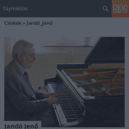
fáymiklós
Címkék
»
Jandó_Jenő
Jandó Jenő