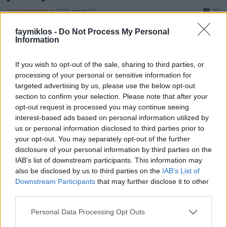
stolzingimalter
•
2023. július 05.
13
faymiklos -
Do Not Process My Personal
Van egy általánosnak mondható félreértés, amely
Information
szerint zenét hallgatni megyünk el a koncertekre. Ez,
természetesen nincs így, a zene csak ürügy, a szerző
If you wish to opt-out of the sale, sharing to third parties, or
csak alibi, azért megyünk, hogy megmerítkezzünk a
processing of your personal or sensitive information for
nagy előadói személyiség napsugarában. Nem
targeted advertising by us, please use the below opt-out
panaszként vagy önleleplezésként mondom, élők
section to confirm your selection. Please note that after your
élőt…
opt-out request is processed you may continue seeing
interest-based ads based on personal information utilized by
us or personal information disclosed to third parties prior to
your opt-out. You may separately opt-out of the further
disclosure of your personal information by third parties on the
IAB’s list of downstream participants. This information may
also be disclosed by us to third parties on the
IAB’s List of
Downstream Participants
that may further disclose it to other
third parties.
Please note that this website/app uses one or more Google
Personal Data Processing Opt Outs
services and may gather and store information including but