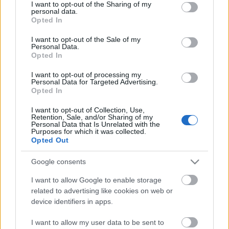
not limited to your visit or usage behaviour. You may click to
I want to opt-out of the Sharing of my
personal data.
grant or deny consent to Google and its third-party tags to
Opted In
use your data for below specified purposes in below Google
consent section.
I want to opt-out of the Sale of my
Personal Data.
Nagyjaink Dániában
Opted In
stolzingimalter
•
2021. július 03.
5
I want to opt-out of processing my
Personal Data for Targeted Advertising.
Opted In
Ki hitte volna, hogy egyszer Orbán Viktor egy dán
I want to opt-out of Collection, Use,
filmről mosolyog a nézőkre? Pedig megtörténik,
Retention, Sale, and/or Sharing of my
szerepel a Még egy kört mindenkinek címet viselő,
Personal Data that Is Unrelated with the
Purposes for which it was collected.
igencsak nézhető moziban. Nem ő a főszereplő,
Opted Out
annál Mads Mikkelsen egy kicsit fotogénebb, de ott
van egy jelenetben, és még abban sem negatív
Google consents
hősként. Az…
I want to allow Google to enable storage
related to advertising like cookies on web or
device identifiers in apps.
I want to allow my user data to be sent to