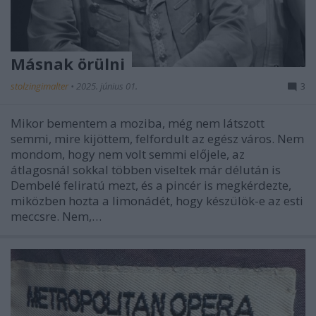
Másnak örülni
stolzingimalter
•
2025. június 01.
3
Mikor bementem a moziba, még nem látszott
semmi, mire kijöttem, felfordult az egész város. Nem
mondom, hogy nem volt semmi előjele, az
átlagosnál sokkal többen viseltek már délután is
Dembelé feliratú mezt, és a pincér is megkérdezte,
miközben hozta a limonádét, hogy készülök-e az esti
meccsre. Nem,…