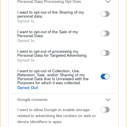
Please note that this website/app uses one or more Google
Personal Data Processing Opt Outs
Nekünk énekelnek
services and may gather and store information including but
not limited to your visit or usage behaviour. You may click to
I want to opt-out of the Sharing of my
stolzingimalter
•
2024. március 02.
2
personal data.
grant or deny consent to Google and its third-party tags to
Opted In
use your data for below specified purposes in below Google
Kint van a Metropolitan jövő évi szereposztása, és
consent section.
I want to opt-out of the Sale of my
öröm, nagy öröm, megint van magyar szereplő a
Personal Data.
megnevezett szereplők között (azért mondom ilyen
Opted In
bonyolultan, mert fogalmam sincs, a zenekarban és
I want to opt-out of processing my
a kórusban vannak-e magyarok), Kálmán Péter
Personal Data for Targeted Advertising.
énekli Bartolót A sevillai borbélyban. Mi több, jövőre
Opted In
a…
I want to opt-out of Collection, Use,
Retention, Sale, and/or Sharing of my
Personal Data that Is Unrelated with the
Purposes for which it was collected.
Opted Out
Google consents
I want to allow Google to enable storage
related to advertising like cookies on web or
device identifiers in apps.