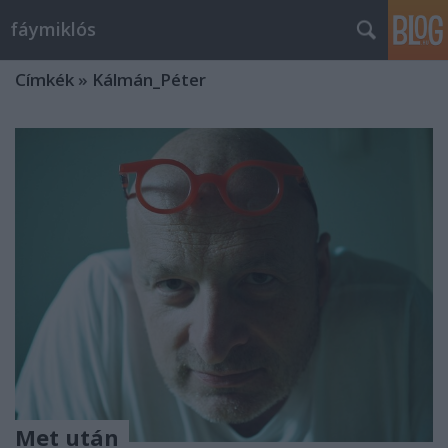
fáymiklós
Címkék
»
Kálmán_Péter
Met után