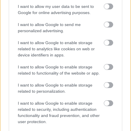
I want to allow my user data to be sent to
Google for online advertising purposes.
I want to allow Google to send me
personalized advertising.
Grófea
I want to allow Google to enable storage
related to analytics like cookies on web or
stolzingimalter
•
2023. július 28.
4
device identifiers in apps.
Valószínűleg végignézem a salzburgi Figaro
I want to allow Google to enable storage
házasságát akkor is, ha nem Kálmán Péter énekli
related to functionality of the website or app.
benne Bartolót, de azért így könnyebb volt. A
közönség kicsit fütyülte Martin Kusej rendezését,
I want to allow Google to enable storage
nyilván azért, mert nem selyem térdnadrágban
related to personalization.
játszották a darabot. Ha selymekben játsszák, akkor
meg azért…
I want to allow Google to enable storage
related to security, including authentication
functionality and fraud prevention, and other
user protection.