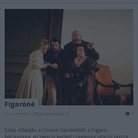
Figaróné
stolzingimalter
•
2024. szeptember 11.
3
Szép előadás a Covent Gardenből a Figaro
házassága, és nem is kellett Londonig utazni hozzá,