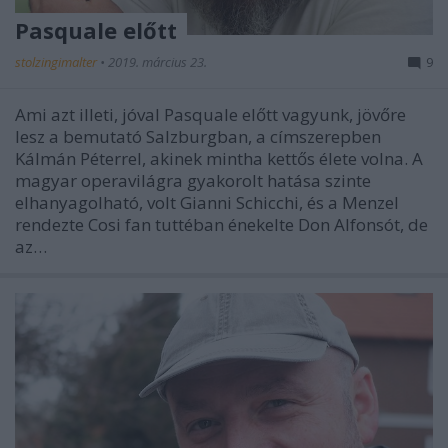
Pasquale előtt
stolzingimalter
•
2019. március 23.
9
Ami azt illeti, jóval Pasquale előtt vagyunk, jövőre
lesz a bemutató Salzburgban, a címszerepben
Kálmán Péterrel, akinek mintha kettős élete volna. A
magyar operavilágra gyakorolt hatása szinte
elhanyagolható, volt Gianni Schicchi, és a Menzel
rendezte Cosi fan tuttéban énekelte Don Alfonsót, de
az…