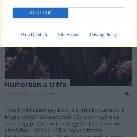
CONFIRM
Data Deletion
Data Access
Privacy Policy
Humorban a tréfa
stolzingimalter
•
2021. január 30.
9
Megint elhűltem egy kicsit a számokon, amikor a
Müpa-közvetítés kezdődött, 128 aktív néző ült a
számítógép előtt, ami nem egy őrület a tízmilliós
országban. Aztán a 128 is nagyon tisztes
helytállásnak bizonyult, mert a jelenlegi technikai