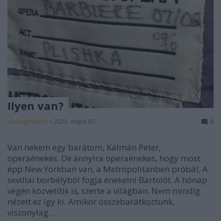
Ilyen van?
stolzingimalter
•
2025. május 07.
0
Van nekem egy barátom, Kálmán Péter,
operaénekes. De annyira operaénekes, hogy most
épp New Yorkban van, a Metropolitanben próbál, A
sevillai borbélyból fogja énekelni Bartolót. A hónap
végén közvetítik is, szerte a világban. Nem mindig
nézett ez így ki. Amikor összebarátkoztunk,
viszonylag…