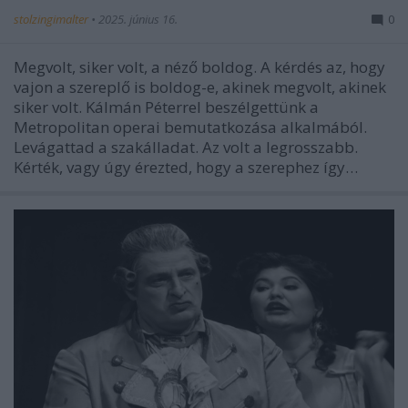
stolzingimalter
•
2025. június 16.
0
Megvolt, siker volt, a néző boldog. A kérdés az, hogy
vajon a szereplő is boldog-e, akinek megvolt, akinek
siker volt. Kálmán Péterrel beszélgettünk a
Metropolitan operai bemutatkozása alkalmából.
Levágattad a szakálladat. Az volt a legrosszabb.
Kérték, vagy úgy érezted, hogy a szerephez így…