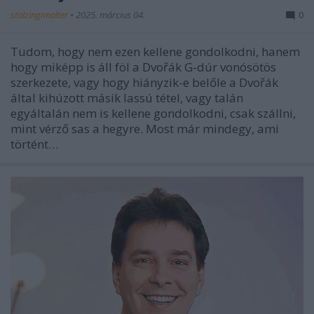
stolzingimalter
•
2025. március 04.
0
Tudom, hogy nem ezen kellene gondolkodni, hanem
hogy miképp is áll föl a Dvořák G-dúr vonósötös
szerkezete, vagy hogy hiányzik-e belőle a Dvořák
által kihúzott másik lassú tétel, vagy talán
egyáltalán nem is kellene gondolkodni, csak szállni,
mint vérző sas a hegyre. Most már mindegy, ami
történt…