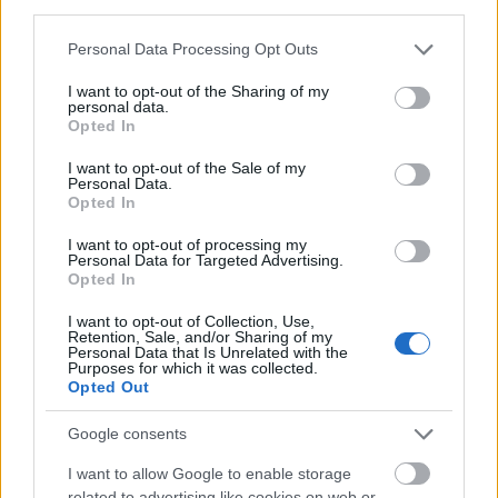
mennyire…
third parties.
Please note that this website/app uses one or more Google
Personal Data Processing Opt Outs
services and may gather and store information including but
not limited to your visit or usage behaviour. You may click to
I want to opt-out of the Sharing of my
personal data.
grant or deny consent to Google and its third-party tags to
Opted In
use your data for below specified purposes in below Google
consent section.
I want to opt-out of the Sale of my
Personal Data.
Opted In
I want to opt-out of processing my
Personal Data for Targeted Advertising.
Opted In
I want to opt-out of Collection, Use,
Retention, Sale, and/or Sharing of my
Personal Data that Is Unrelated with the
Purposes for which it was collected.
Opted Out
Maradós koncert
stolzingimalter
Google consents
•
2023. július 24.
0
I want to allow Google to enable storage
Koncertek jönnek, koncertek mennek. Néha az ember
related to advertising like cookies on web or