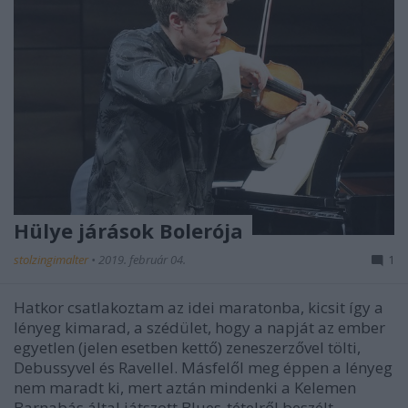
Hülye járások Bolerója
stolzingimalter
•
2019. február 04.
1
Hatkor csatlakoztam az idei maratonba, kicsit így a
lényeg kimarad, a szédület, hogy a napját az ember
egyetlen (jelen esetben kettő) zeneszerzővel tölti,
Debussyvel és Ravellel. Másfelől meg éppen a lényeg
nem maradt ki, mert aztán mindenki a Kelemen
Barnabás által játszott Blues-tételről beszélt,…