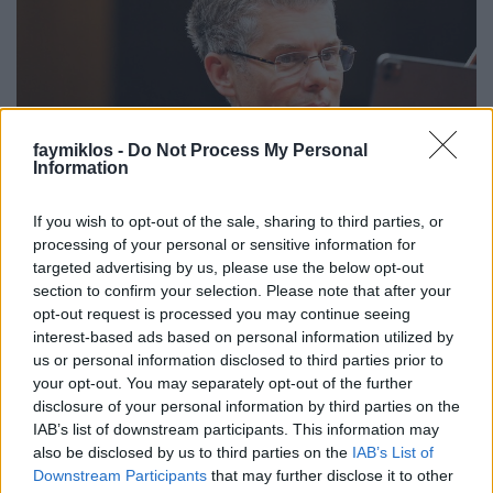
faymiklos -
Do Not Process My Personal
Information
If you wish to opt-out of the sale, sharing to third parties, or
processing of your personal or sensitive information for
A Barna három árnyalata
targeted advertising by us, please use the below opt-out
section to confirm your selection. Please note that after your
stolzingimalter
•
2024. november 13.
1
opt-out request is processed you may continue seeing
interest-based ads based on personal information utilized by
Egyik fülemen be. És a másikon is. Ez volt az
us or personal information disclosed to third parties prior to
alapélmény Kelemen Barnabás kamarakoncertjén,
your opt-out. You may separately opt-out of the further
már ha alapnak a koncert elejét is lehet nevezni.
disclosure of your personal information by third parties on the
Mozartot játszottak, G-dúr szonáta Shai Wosnerrel,
IAB’s list of downstream participants. This information may
és az ember nemcsak azon lepődik meg, hogy
also be disclosed by us to third parties on the
IAB’s List of
tényleg játszanak, nem előadnak, de azon is, hogy
Downstream Participants
that may further disclose it to other