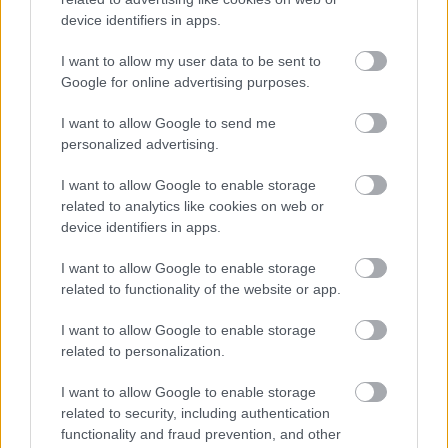
elcsodálkozik: ezen ott voltam? Biztos? De hát ott
device identifiers in apps.
kellett lennem, ha itt van a jegy, a koncertjáró
nadrág zsebében. Szóval jönnek és mennek. De ez
I want to allow my user data to be sent to
marad, ezt nem felejti el az ember, hogy éjfél előtt
Google for online advertising purposes.
Kelemen Barnabásék a Brahms Klarinétötöst…
I want to allow Google to send me
personalized advertising.
I want to allow Google to enable storage
related to analytics like cookies on web or
device identifiers in apps.
I want to allow Google to enable storage
related to functionality of the website or app.
I want to allow Google to enable storage
related to personalization.
I want to allow Google to enable storage
related to security, including authentication
functionality and fraud prevention, and other