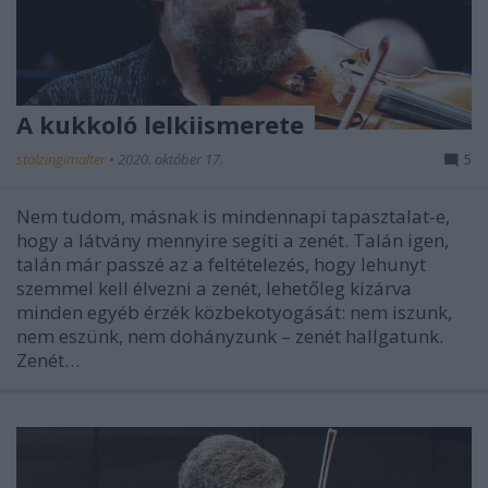
A kukkoló lelkiismerete
stolzingimalter
•
2020. október 17.
5
Nem tudom, másnak is mindennapi tapasztalat-e,
hogy a látvány mennyire segíti a zenét. Talán igen,
talán már passzé az a feltételezés, hogy lehunyt
szemmel kell élvezni a zenét, lehetőleg kizárva
minden egyéb érzék közbekotyogását: nem iszunk,
nem eszünk, nem dohányzunk – zenét hallgatunk.
Zenét…