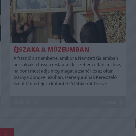
ÉJSZAKA A MÚZEUMBAN
A frász jön az emberre, amikor a Nemzeti Galériában
becsukják a frissen restaurált kisszebeni oltárt, mi lesz,
ha pont most adja meg magát a zsanér, és az oltár
szárnya döngve lezuhan, szertegurulnak Keresztelő
Szent János fejei a különböző táblákról. Persze...
2020. 09. 24.
TOVÁBB
1