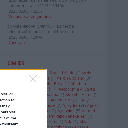
jutott eszembe, hanem ez: www.joe.gr/wp-
content/uploads/2025/12/Ni5q...
(
2026.08.05. 18:20
)
Mephisto a tengerparton
polyvitaplex:
@Tyranno61: És még a
teleportálómban is lemerült az elem.
(
2026.08.05. 12:04
)
Dugótánc
CÍMKÉK
180-as Csoport
(
1
)
21. Század Kiadó
(
1
)
6szín
Teátrum
(
1
)
A. A. Milne
(
1
)
Aaron Copland
(
3
)
Aaron Rosand
(
1
)
Abebe Bikila
(
1
)
Abraham
Lincoln
(
1
)
Ábrahám Pál
(
1
)
Accademia di Santa
sonal or
Cecilia
(
1
)
Ádám Zsuzsanna
(
1
)
Adolphe Adam
(
1
)
Adriana Lecouvreur
(
1
)
Adrien Brody
(
1
)
Ady
ection to
Endre
(
10
)
Agatha Christie
(
2
)
Ágay Irén
(
1
)
Agnes
ou may
Baltsa
(
1
)
Agnes Giebel
(
1
)
Agrippina
(
5
)
Ahmed
 personal
Szadavi
(
1
)
Ahol a folyami rákok énekelnek
(
1
)
out of the
Ahol a nap felkel Párizsban
(
1
)
Aida
(
1
)
Aida
 downstream
Garifullina
(
2
)
Aigul Akhmetshina
(
1
)
Air
(
1
)
Ai