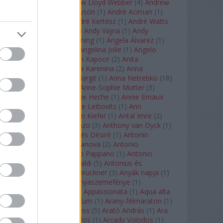
Tarkovszkij
(
1
)
Andrew Lloyd Webber
(
4
)
Andrew
Staples
(
1
)
Andrew Tyson
(
1
)
André Aciman
(
1
)
André Chenier
(
1
)
André Kertész
(
1
)
André Watts
(
1
)
Andris Nelsons
(
2
)
Andy Vajna
(
1
)
Andy
Warhol
(
3
)
Anette Bening
(
1
)
Ángela Álvarez
(
1
)
Angela Lansbury
(
1
)
Angelina Jolie
(
1
)
Angelo
Badalamenti
(
1
)
Anish Kapoor
(
2
)
Anita
Rachvelishvili
(
2
)
Anna Karenina
(
2
)
Anna
Karenyina
(
4
)
Anna Margit
(
1
)
Anna Netrebko
(
18
)
Anna Vinnitskaya
(
1
)
Anne-Sophie Mutter
(
3
)
Anner Bylsma
(
1
)
Anne Heche
(
1
)
Annie Ernaux
(
1
)
Annie Hall
(
1
)
Annie Leibovitz
(
1
)
Ann
Napolitano
(
1
)
Anselm Kiefer
(
1
)
Antal Imre
(
2
)
Anthony Roth Costanzo
(
3
)
Anthony van Dyck
(
1
)
Antinous
(
2
)
Antoine és Désiré
(
1
)
Antonin
Dvorák
(
3
)
Antonio Canova
(
2
)
Antonio
Margheriti
(
1
)
Antonio Pappano
(
1
)
Antonio
Salieri
(
1
)
Antonio Vivaldi
(
5
)
Antonius és
Kleopátra
(
1
)
Anton Bruckner
(
3
)
Anyák napja
(
1
)
Anyám tyúkja 2
(
1
)
Anyaszemefénye
(
1
)
Apokalipszis most
(
1
)
Appassionata
(
1
)
Aqua alta
(
1
)
Aquileia
(
1
)
Aquincum
(
1
)
Arany-félmaraton
(
1
)
Aranytíz
(
1
)
Arany János
(
5
)
Arató András
(
1
)
Ara
Pacis
(
1
)
Arcadi Volodos
(
1
)
Arcady Volodos
(
1
)