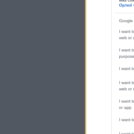
Opted 
Google 
I want t
web or d
I want t
purpose
I want 
I want t
web or d
I want t
or app.
I want t
I want t