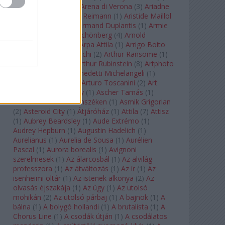
Arcangelo Corelli
(
1
)
Arena di Verona
(
3
)
Ariadne
auf Naxos
(
1
)
Aribert Reimann
(
1
)
Aristide Maillol
(
3
)
Arleen Auger
(
1
)
Armand Duplantis
(
1
)
Armie
Hammer
(
1
)
Arnold Schönberg
(
4
)
Arnold
Schwarzenegger
(
2
)
Árpa Attila
(
1
)
Arrigo Boito
(
2
)
Artemisia Gentileschi
(
2
)
Arthur Ransome
(
1
)
Arthur Rimbaud
(
1
)
Arthur Rubinstein
(
8
)
Artphoto
Galéria
(
1
)
Arturo Benedetti Michelangeli
(
1
)
Arturo Di Modica
(
1
)
Arturo Toscanini
(
2
)
Art
Garfunkel
(
1
)
Art Shay
(
1
)
Ascher Tamás
(
1
)
Ascher Tamás Háromszéken
(
1
)
Asmik Grigorian
(
2
)
Asteroid City
(
1
)
Átjáróház
(
1
)
Attila
(
7
)
Attisz
(
1
)
Aubrey Beardsley
(
1
)
Aude Extrémo
(
1
)
Audrey Hepburn
(
1
)
Augustin Hadelich
(
1
)
Aurelianus
(
1
)
Aurelia de Sousa
(
1
)
Aurélien
Pascal
(
1
)
Aurora borealis
(
1
)
Avignoni
szerelmesek
(
1
)
Az álarcosbál
(
1
)
Az alvilág
professzora
(
1
)
Az átváltozás
(
1
)
Az ír
(
1
)
Az
isenheimi oltár
(
1
)
Az istenek alkonya
(
2
)
Az
olvasás éjszakája
(
1
)
Az ügy
(
1
)
Az utolsó
mohikán
(
2
)
Az utolsó párbaj
(
1
)
A bajnok
(
1
)
A
bálna
(
1
)
A bolygó hollandi
(
1
)
A brutalista
(
1
)
A
Chorus Line
(
1
)
A csodák útján
(
1
)
A csodálatos