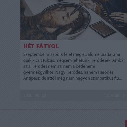
HÉT FÁTYOL
Szeptember második felét mégis Salome uralta, ami
csak kicsit túlzás, mégsem lehetünk Heródesek. Ámbár
az a Heródes nem az, nem a betlehemi
gyermekgyilkos, Nagy Heródes, hanem Heródes
Antipász, de attól még nem nagyon szimpatikus fiú...
2020. 09. 28.
TOVÁBB