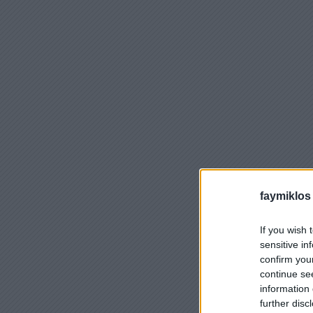
faymiklos
If you wish 
sensitive in
confirm you
continue se
information 
further disc