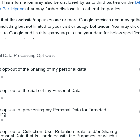
. This information may also be disclosed by us to third parties on the
IA
Participants
that may further disclose it to other third parties.
 that this website/app uses one or more Google services and may gath
including but not limited to your visit or usage behaviour. You may click 
 to Google and its third-party tags to use your data for below specifi
ogle consent section.
l Data Processing Opt Outs
o opt-out of the Sharing of my personal data.
In
o opt-out of the Sale of my Personal Data.
In
to opt-out of processing my Personal Data for Targeted
ing.
In
o opt-out of Collection, Use, Retention, Sale, and/or Sharing
ersonal Data that Is Unrelated with the Purposes for which it
lected.