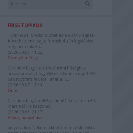
FRISS TOPIKOK
Tyranno61:
Mekkora ötlet ez a díszkivilágítás!
Követhetnénk, saját forrásból. (Én legalábbis
még nem találko...
(
2026.08.08. 11:22
)
Szörnyű métely
Ceratium.blog.hu:
A történelmi hűséghez
hozzátartozik, hogy GG első lemeze egy 1953-
ban rögzített felvétel, amit a H...
(
2026.08.07. 17:14
)
Önfej
Ceratium.blog.hu:
@Tyranno61: köszi, ez az! A
marslakók is köszönik.
(
2026.08.06. 21:17
)
Atlasz, hanyatlasz
polyvitaplex:
Nekem a képről nem a Mephisto