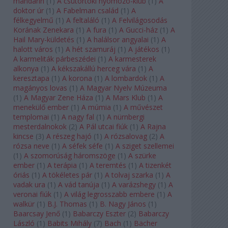
mandarin
(
1
)
A csütörtöki nyomozó-klub
(
1
)
A
doktor úr
(
1
)
A Fabelman család
(
1
)
A
félkegyelmű
(
1
)
A feltaláló
(
1
)
A Felvilágosodás
Korának Zenekara
(
1
)
A fura
(
1
)
A Gucci-ház
(
1
)
A
Hail Mary-küldetés
(
1
)
A halálsor angyalai
(
1
)
A
halott város
(
1
)
A hét szamuráj
(
1
)
A játékos
(
1
)
A karmeliták párbeszédei
(
1
)
A karmesterek
alkonya
(
1
)
A kékszakállú herceg vára
(
1
)
A
keresztapa
(
1
)
A korona
(
1
)
A lombardok
(
1
)
A
magányos lovas
(
1
)
A Magyar Nyelv Múzeuma
(
1
)
A Magyar Zene Háza
(
1
)
A Mars Klub
(
1
)
A
menekülő ember
(
1
)
A múmia
(
1
)
A művészet
templomai
(
1
)
A nagy fal
(
1
)
A nürnbergi
mesterdalnokok
(
2
)
A Pál utcai fiúk
(
1
)
A Rajna
kincse
(
3
)
A részeg hajó
(
1
)
A rózsalovag
(
2
)
A
rózsa neve
(
1
)
A séfek séfe
(
1
)
A sziget szellemei
(
1
)
A szomorúság háromszöge
(
1
)
A szürke
ember
(
1
)
A terápia
(
1
)
A teremtés
(
1
)
A tizenkét
óriás
(
1
)
A tökéletes pár
(
1
)
A tolvaj szarka
(
1
)
A
vadak ura
(
1
)
A vád tanúja
(
1
)
A varázshegy
(
1
)
A
veronai fiúk
(
1
)
A világ legrosszabb embere
(
1
)
A
walkür
(
1
)
B.J. Thomas
(
1
)
B. Nagy János
(
1
)
Baarcsay Jenő
(
1
)
Babarczy Eszter
(
2
)
Babarczy
László
(
1
)
Babits Mihály
(
7
)
Bach
(
1
)
Bächer