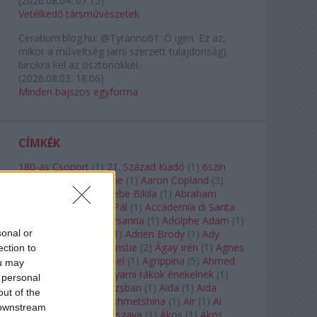
(
2026.08.04. 07:15
)
Vetélkedő társművészetek
Ceratium.blog.hu:
@Tyranno61: Ó igen. Ez az,
mikor a műveltség (ami szerzett tulajdonság)
birokra kel az ösztönökkel...
(
2026.08.03. 18:06
)
Minden bajszos egyforma
CÍMKÉK
180-as Csoport
(
1
)
21. Század Kiadó
(
1
)
6szín
Teátrum
(
1
)
A. A. Milne
(
1
)
Aaron Copland
(
3
)
Aaron Rosand
(
1
)
Abebe Bikila
(
1
)
Abraham
Lincoln
(
1
)
Ábrahám Pál
(
1
)
Accademia di Santa
Cecilia
(
1
)
Ádám Zsuzsanna
(
1
)
Adolphe Adam
(
1
)
sonal or
Adriana Lecouvreur
(
1
)
Adrien Brody
(
1
)
Ady
Endre
(
10
)
Agatha Christie
(
2
)
Ágay Irén
(
1
)
Agnes
ection to
Baltsa
(
1
)
Agnes Giebel
(
1
)
Agrippina
(
5
)
Ahmed
ou may
Szadavi
(
1
)
Ahol a folyami rákok énekelnek
(
1
)
 personal
Ahol a nap felkel Párizsban
(
1
)
Aida
(
1
)
Aida
out of the
Garifullina
(
2
)
Aigul Akhmetshina
(
1
)
Air
(
1
)
Ai
 downstream
Weiwei
(
1
)
Akira Kuroszava
(
1
)
Ákos
(
1
)
Ákos