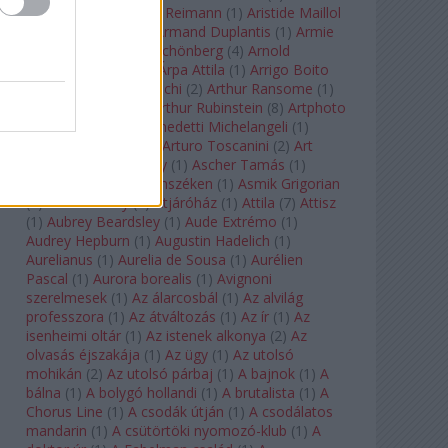
auf Naxos
(
1
)
Aribert Reimann
(
1
)
Aristide Maillol
(
3
)
Arleen Auger
(
1
)
Armand Duplantis
(
1
)
Armie
Hammer
(
1
)
Arnold Schönberg
(
4
)
Arnold
Schwarzenegger
(
2
)
Árpa Attila
(
1
)
Arrigo Boito
(
2
)
Artemisia Gentileschi
(
2
)
Arthur Ransome
(
1
)
Arthur Rimbaud
(
1
)
Arthur Rubinstein
(
8
)
Artphoto
Galéria
(
1
)
Arturo Benedetti Michelangeli
(
1
)
Arturo Di Modica
(
1
)
Arturo Toscanini
(
2
)
Art
Garfunkel
(
1
)
Art Shay
(
1
)
Ascher Tamás
(
1
)
Ascher Tamás Háromszéken
(
1
)
Asmik Grigorian
(
2
)
Asteroid City
(
1
)
Átjáróház
(
1
)
Attila
(
7
)
Attisz
(
1
)
Aubrey Beardsley
(
1
)
Aude Extrémo
(
1
)
Audrey Hepburn
(
1
)
Augustin Hadelich
(
1
)
Aurelianus
(
1
)
Aurelia de Sousa
(
1
)
Aurélien
Pascal
(
1
)
Aurora borealis
(
1
)
Avignoni
szerelmesek
(
1
)
Az álarcosbál
(
1
)
Az alvilág
professzora
(
1
)
Az átváltozás
(
1
)
Az ír
(
1
)
Az
isenheimi oltár
(
1
)
Az istenek alkonya
(
2
)
Az
olvasás éjszakája
(
1
)
Az ügy
(
1
)
Az utolsó
mohikán
(
2
)
Az utolsó párbaj
(
1
)
A bajnok
(
1
)
A
bálna
(
1
)
A bolygó hollandi
(
1
)
A brutalista
(
1
)
A
Chorus Line
(
1
)
A csodák útján
(
1
)
A csodálatos
mandarin
(
1
)
A csütörtöki nyomozó-klub
(
1
)
A