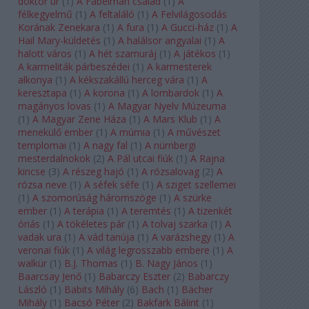
doktor úr
(
1
)
A Fabelman család
(
1
)
A
félkegyelmű
(
1
)
A feltaláló
(
1
)
A Felvilágosodás
Korának Zenekara
(
1
)
A fura
(
1
)
A Gucci-ház
(
1
)
A
Hail Mary-küldetés
(
1
)
A halálsor angyalai
(
1
)
A
halott város
(
1
)
A hét szamuráj
(
1
)
A játékos
(
1
)
A karmeliták párbeszédei
(
1
)
A karmesterek
alkonya
(
1
)
A kékszakállú herceg vára
(
1
)
A
keresztapa
(
1
)
A korona
(
1
)
A lombardok
(
1
)
A
magányos lovas
(
1
)
A Magyar Nyelv Múzeuma
(
1
)
A Magyar Zene Háza
(
1
)
A Mars Klub
(
1
)
A
menekülő ember
(
1
)
A múmia
(
1
)
A művészet
templomai
(
1
)
A nagy fal
(
1
)
A nürnbergi
mesterdalnokok
(
2
)
A Pál utcai fiúk
(
1
)
A Rajna
kincse
(
3
)
A részeg hajó
(
1
)
A rózsalovag
(
2
)
A
rózsa neve
(
1
)
A séfek séfe
(
1
)
A sziget szellemei
(
1
)
A szomorúság háromszöge
(
1
)
A szürke
ember
(
1
)
A terápia
(
1
)
A teremtés
(
1
)
A tizenkét
óriás
(
1
)
A tökéletes pár
(
1
)
A tolvaj szarka
(
1
)
A
vadak ura
(
1
)
A vád tanúja
(
1
)
A varázshegy
(
1
)
A
veronai fiúk
(
1
)
A világ legrosszabb embere
(
1
)
A
walkür
(
1
)
B.J. Thomas
(
1
)
B. Nagy János
(
1
)
Baarcsay Jenő
(
1
)
Babarczy Eszter
(
2
)
Babarczy
László
(
1
)
Babits Mihály
(
6
)
Bach
(
1
)
Bächer
Mihály
(
1
)
Bacsó Péter
(
2
)
Bakfark Bálint
(
1
)