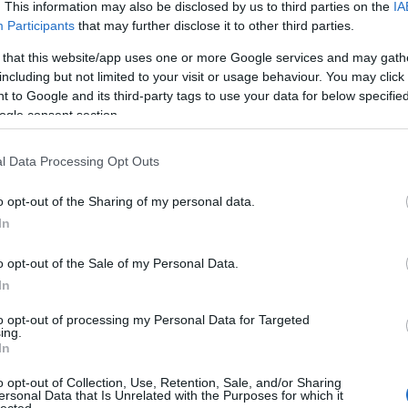
. This information may also be disclosed by us to third parties on the
IA
Participants
that may further disclose it to other third parties.
 that this website/app uses one or more Google services and may gath
including but not limited to your visit or usage behaviour. You may click 
 to Google and its third-party tags to use your data for below specifi
ogle consent section.
l Data Processing Opt Outs
o opt-out of the Sharing of my personal data.
In
o opt-out of the Sale of my Personal Data.
In
to opt-out of processing my Personal Data for Targeted
ing.
In
o opt-out of Collection, Use, Retention, Sale, and/or Sharing
ersonal Data that Is Unrelated with the Purposes for which it
lected.