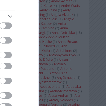
Staples
(
1
)
Andrew Tyson
(
1
)
André Aciman
(
1
)
André Chenier
(
1
)
André Kertész
(
1
)
André Watts
(
1
)
Andris Nelsons
(
2
)
Andy Vajna
(
1
)
Andy
Warhol
(
3
)
Anette Bening
(
1
)
Ángela Álvarez
(
1
)
Angela Lansbury
(
1
)
Angelina Jolie
(
1
)
Angelo
Badalamenti
(
1
)
Anish Kapoor
(
2
)
Anita
Rachvelishvili
(
2
)
Anna Karenina
(
2
)
Anna
Karenyina
(
4
)
Anna Margit
(
1
)
Anna Netrebko
(
18
)
Anna Vinnitskaya
(
1
)
Anne-Sophie Mutter
(
3
)
Anner Bylsma
(
1
)
Anne Heche
(
1
)
Annie Ernaux
(
1
)
Annie Hall
(
1
)
Annie Leibovitz
(
1
)
Ann
Napolitano
(
1
)
Anselm Kiefer
(
1
)
Antal Imre
(
2
)
Anthony Roth Costanzo
(
3
)
Anthony van Dyck
(
1
)
Antinous
(
2
)
Antoine és Désiré
(
1
)
Antonin
Dvorák
(
3
)
Antonio Canova
(
2
)
Antonio
Margheriti
(
1
)
Antonio Pappano
(
1
)
Antonio
Salieri
(
1
)
Antonio Vivaldi
(
5
)
Antonius és
Kleopátra
(
1
)
Anton Bruckner
(
3
)
Anyák napja
(
1
)
Anyám tyúkja 2
(
1
)
Anyaszemefénye
(
1
)
Apokalipszis most
(
1
)
Appassionata
(
1
)
Aqua alta
(
1
)
Aquileia
(
1
)
Aquincum
(
1
)
Arany-félmaraton
(
1
)
Aranytíz
(
1
)
Arany János
(
5
)
Arató András
(
1
)
Ara
Pacis
(
1
)
Arcadi Volodos
(
1
)
Arcady Volodos
(
1
)
Arcangelo Corelli
(
1
)
Arena di Verona
(
3
)
Ariadne