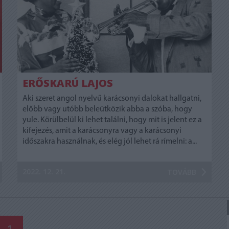
ERŐSKARÚ LAJOS
Aki szeret angol nyelvű karácsonyi dalokat hallgatni,
előbb vagy utóbb beleütközik abba a szóba, hogy
yule. Körülbelül ki lehet találni, hogy mit is jelent ez a
kifejezés, amit a karácsonyra vagy a karácsonyi
időszakra használnak, és elég jól lehet rá rímelni: a...
2022. 12. 21.
TOVÁBB
1