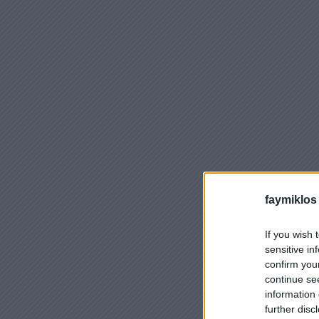
faymiklos
If you wish 
sensitive in
confirm you
continue se
information 
further disc