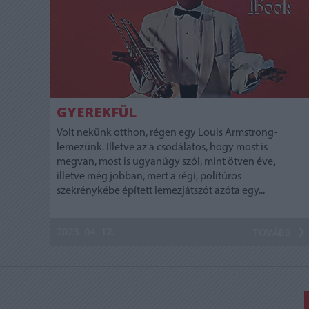
GYEREKFÜL
Volt nekünk otthon, régen egy Louis Armstrong-
lemezünk. Illetve az a csodálatos, hogy most is
megvan, most is ugyanúgy szól, mint ötven éve,
illetve még jobban, mert a régi, politúros
szekrénykébe épített lemezjátszót azóta egy...
2023. 04. 12.
TOVÁBB