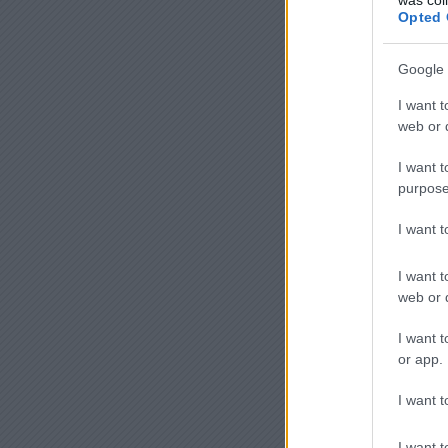
Opted 
Google 
I want t
web or d
I want t
purpose
I want 
I want t
web or d
I want t
or app.
I want t
I want t