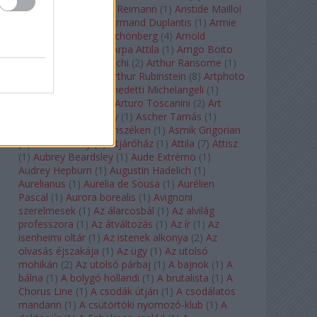
auf Naxos
(
1
)
Aribert Reimann
(
1
)
Aristide Maillol
(
3
)
Arleen Auger
(
1
)
Armand Duplantis
(
1
)
Armie
Hammer
(
1
)
Arnold Schönberg
(
4
)
Arnold
Schwarzenegger
(
2
)
Árpa Attila
(
1
)
Arrigo Boito
(
2
)
Artemisia Gentileschi
(
2
)
Arthur Ransome
(
1
)
Arthur Rimbaud
(
1
)
Arthur Rubinstein
(
8
)
Artphoto
Galéria
(
1
)
Arturo Benedetti Michelangeli
(
1
)
Arturo Di Modica
(
1
)
Arturo Toscanini
(
2
)
Art
Garfunkel
(
1
)
Art Shay
(
1
)
Ascher Tamás
(
1
)
Ascher Tamás Háromszéken
(
1
)
Asmik Grigorian
(
2
)
Asteroid City
(
1
)
Átjáróház
(
1
)
Attila
(
7
)
Attisz
(
1
)
Aubrey Beardsley
(
1
)
Aude Extrémo
(
1
)
Audrey Hepburn
(
1
)
Augustin Hadelich
(
1
)
Aurelianus
(
1
)
Aurelia de Sousa
(
1
)
Aurélien
Pascal
(
1
)
Aurora borealis
(
1
)
Avignoni
szerelmesek
(
1
)
Az álarcosbál
(
1
)
Az alvilág
professzora
(
1
)
Az átváltozás
(
1
)
Az ír
(
1
)
Az
isenheimi oltár
(
1
)
Az istenek alkonya
(
2
)
Az
olvasás éjszakája
(
1
)
Az ügy
(
1
)
Az utolsó
mohikán
(
2
)
Az utolsó párbaj
(
1
)
A bajnok
(
1
)
A
bálna
(
1
)
A bolygó hollandi
(
1
)
A brutalista
(
1
)
A
Chorus Line
(
1
)
A csodák útján
(
1
)
A csodálatos
mandarin
(
1
)
A csütörtöki nyomozó-klub
(
1
)
A