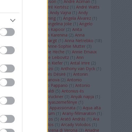
Staples
(
1
)
Andrew Tyson
(
1
)
André Aciman
(
1
)
André Chenier
(
1
)
André Kertész
(
1
)
André Watts
(
1
)
Andris Nelsons
(
2
)
Andy Vajna
(
1
)
Andy
Warhol
(
3
)
Anette Bening
(
1
)
Ángela Álvarez
(
1
)
Angela Lansbury
(
1
)
Angelina Jolie
(
1
)
Angelo
Badalamenti
(
1
)
Anish Kapoor
(
2
)
Anita
Rachvelishvili
(
2
)
Anna Karenina
(
2
)
Anna
Karenyina
(
4
)
Anna Margit
(
1
)
Anna Netrebko
(
18
)
Anna Vinnitskaya
(
1
)
Anne-Sophie Mutter
(
3
)
Anner Bylsma
(
1
)
Anne Heche
(
1
)
Annie Ernaux
(
1
)
Annie Hall
(
1
)
Annie Leibovitz
(
1
)
Ann
Napolitano
(
1
)
Anselm Kiefer
(
1
)
Antal Imre
(
2
)
Anthony Roth Costanzo
(
3
)
Anthony van Dyck
(
1
)
Antinous
(
2
)
Antoine és Désiré
(
1
)
Antonin
Dvorák
(
3
)
Antonio Canova
(
2
)
Antonio
Margheriti
(
1
)
Antonio Pappano
(
1
)
Antonio
Salieri
(
1
)
Antonio Vivaldi
(
5
)
Antonius és
Kleopátra
(
1
)
Anton Bruckner
(
3
)
Anyák napja
(
1
)
Anyám tyúkja 2
(
1
)
Anyaszemefénye
(
1
)
Apokalipszis most
(
1
)
Appassionata
(
1
)
Aqua alta
(
1
)
Aquileia
(
1
)
Aquincum
(
1
)
Arany-félmaraton
(
1
)
Aranytíz
(
1
)
Arany János
(
5
)
Arató András
(
1
)
Ara
Pacis
(
1
)
Arcadi Volodos
(
1
)
Arcady Volodos
(
1
)
Arcangelo Corelli
(
1
)
Arena di Verona
(
3
)
Ariadne