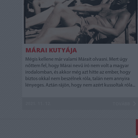
MÁRAI KUTYÁJA
Mégis kellene már valami Márait olvasni. Mert úgy
nőttem fel, hogy Márai nevű író nem volt a magyar
irodalomban, és akkor még azt hitte az ember, hogy
biztos okkal nem beszélnek róla, talán nem annyira
lényeges. Aztán rájön, hogy nem azért kussoltak róla...
2021. 11. 12.
TOVÁBB