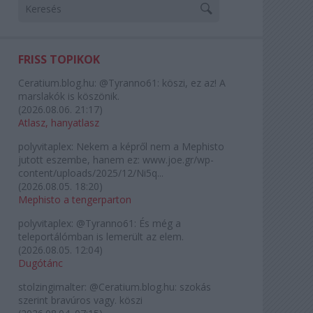
FRISS TOPIKOK
Ceratium.blog.hu:
@Tyranno61: köszi, ez az! A
marslakók is köszönik.
(
2026.08.06. 21:17
)
Atlasz, hanyatlasz
polyvitaplex:
Nekem a képről nem a Mephisto
jutott eszembe, hanem ez: www.joe.gr/wp-
content/uploads/2025/12/Ni5q...
(
2026.08.05. 18:20
)
Mephisto a tengerparton
polyvitaplex:
@Tyranno61: És még a
teleportálómban is lemerült az elem.
(
2026.08.05. 12:04
)
Dugótánc
stolzingimalter:
@Ceratium.blog.hu: szokás
szerint bravúros vagy. köszi