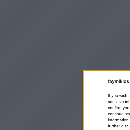
faymiklos
If you wish 
sensitive in
confirm you
continue se
information 
further disc