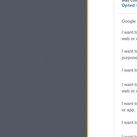
Opted 
Google 
I want t
web or d
I want t
purpose
I want 
I want t
web or d
I want t
or app.
I want t
I want t