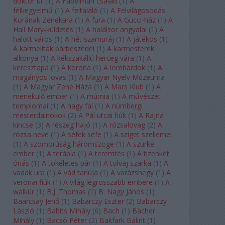
doktor úr
(
1
)
A Fabelman család
(
1
)
A
félkegyelmű
(
1
)
A feltaláló
(
1
)
A Felvilágosodás
Korának Zenekara
(
1
)
A fura
(
1
)
A Gucci-ház
(
1
)
A
Hail Mary-küldetés
(
1
)
A halálsor angyalai
(
1
)
A
halott város
(
1
)
A hét szamuráj
(
1
)
A játékos
(
1
)
A karmeliták párbeszédei
(
1
)
A karmesterek
alkonya
(
1
)
A kékszakállú herceg vára
(
1
)
A
keresztapa
(
1
)
A korona
(
1
)
A lombardok
(
1
)
A
magányos lovas
(
1
)
A Magyar Nyelv Múzeuma
(
1
)
A Magyar Zene Háza
(
1
)
A Mars Klub
(
1
)
A
menekülő ember
(
1
)
A múmia
(
1
)
A művészet
templomai
(
1
)
A nagy fal
(
1
)
A nürnbergi
mesterdalnokok
(
2
)
A Pál utcai fiúk
(
1
)
A Rajna
kincse
(
3
)
A részeg hajó
(
1
)
A rózsalovag
(
2
)
A
rózsa neve
(
1
)
A séfek séfe
(
1
)
A sziget szellemei
(
1
)
A szomorúság háromszöge
(
1
)
A szürke
ember
(
1
)
A terápia
(
1
)
A teremtés
(
1
)
A tizenkét
óriás
(
1
)
A tökéletes pár
(
1
)
A tolvaj szarka
(
1
)
A
vadak ura
(
1
)
A vád tanúja
(
1
)
A varázshegy
(
1
)
A
veronai fiúk
(
1
)
A világ legrosszabb embere
(
1
)
A
walkür
(
1
)
B.J. Thomas
(
1
)
B. Nagy János
(
1
)
Baarcsay Jenő
(
1
)
Babarczy Eszter
(
2
)
Babarczy
László
(
1
)
Babits Mihály
(
6
)
Bach
(
1
)
Bächer
Mihály
(
1
)
Bacsó Péter
(
2
)
Bakfark Bálint
(
1
)