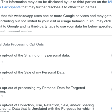
. This information may also be disclosed by us to third parties on the
IA
Participants
that may further disclose it to other third parties.
 that this website/app uses one or more Google services and may gath
including but not limited to your visit or usage behaviour. You may click 
 to Google and its third-party tags to use your data for below specifi
ogle consent section.
l Data Processing Opt Outs
o opt-out of the Sharing of my personal data.
In
o opt-out of the Sale of my Personal Data.
In
to opt-out of processing my Personal Data for Targeted
ing.
In
o opt-out of Collection, Use, Retention, Sale, and/or Sharing
ersonal Data that Is Unrelated with the Purposes for which it
lected.