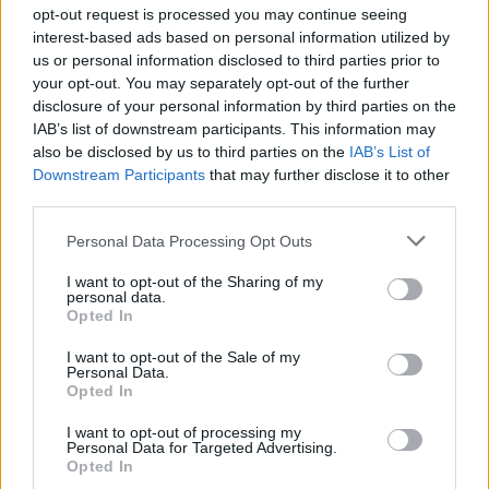
opt-out request is processed you may continue seeing
interest-based ads based on personal information utilized by
us or personal information disclosed to third parties prior to
your opt-out. You may separately opt-out of the further
disclosure of your personal information by third parties on the
IAB’s list of downstream participants. This information may
also be disclosed by us to third parties on the
IAB’s List of
Downstream Participants
that may further disclose it to other
third parties.
Please note that this website/app uses one or more Google
Personal Data Processing Opt Outs
A szív remélt
services and may gather and store information including but
not limited to your visit or usage behaviour. You may click to
I want to opt-out of the Sharing of my
stolzingimalter
•
2024. június 26.
0
personal data.
grant or deny consent to Google and its third-party tags to
Opted In
use your data for below specified purposes in below Google
Nem azt látom, amit kellene. Mondhatni,
consent section.
I want to opt-out of the Sale of my
magánjellegű a probléma, ez itt a Műcsarnok,
Personal Data.
Opted In
belépsz, és ne hagyj fel minden reménnyel, balra Kós
Károly, jobbra Csete György, a két építésznek nem
I want to opt-out of processing my
kevés köze van egymáshoz, és mintha így is akarták
Personal Data for Targeted Advertising.
volna megmutatni őket. Nem fantáziadúsan, nem is
Opted In