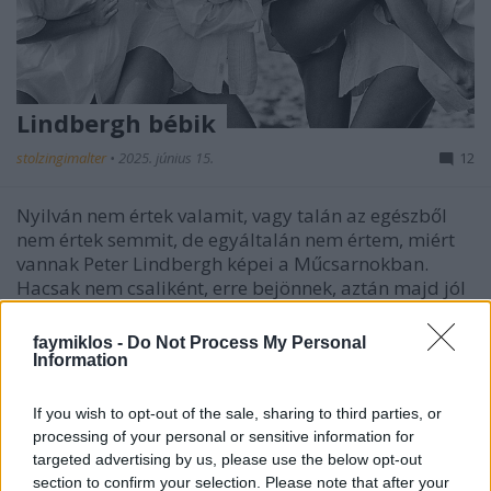
Lindbergh bébik
stolzingimalter
•
2025. június 15.
12
Nyilván nem értek valamit, vagy talán az egészből
nem értek semmit, de egyáltalán nem értem, miért
vannak Peter Lindbergh képei a Műcsarnokban.
Hacsak nem csaliként, erre bejönnek, aztán majd jól
a nyakukba zúdítjuk Péreli Zsuzsát meg a Magyar
Szalont. De úgy önerőből vagy művészetként…
faymiklos -
Do Not Process My Personal
Mintha…
Information
If you wish to opt-out of the sale, sharing to third parties, or
processing of your personal or sensitive information for
targeted advertising by us, please use the below opt-out
section to confirm your selection. Please note that after your