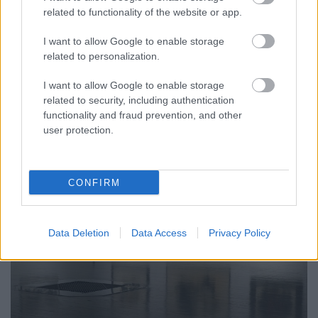
képeket, vagy ha nem is pont ezeket, de a rokonait
related to functionality of the website or app.
először az Élet és Irodalomban láttam, az volt a
legelső benyomásom a Műcsarnok Szurcsik József
I want to allow Google to enable storage
related to personalization.
kiállításán, hogy miért ilyen nagyok ezek a dolgok a
falon. A második, hogy miért ilyen színesek, de
I want to allow Google to enable storage
nem…
related to security, including authentication
functionality and fraud prevention, and other
user protection.
CONFIRM
Data Deletion
Data Access
Privacy Policy