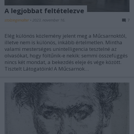
A legjobbat feltételezve
stolzingimalter
•
2023. november 16.
7
Elég különös közlemény jelent meg a Műcsarnoktól,
illetve nem is különös, inkább értelmetlen. Mintha
valami mesterséges unintelligencia tesztelné az
olvasókat, hogy föltűnik-e nekik: semmi összefüggés
nincs két mondat, a bekezdés eleje és vége között.
Tisztelt Látogatóink! A Műcsarnok…