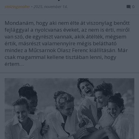
stolzingimalter
•
2025. november 14.
0
Mondanám, hogy aki nem élte át viszonylag benőtt
fejlággyal a nyolcvanas éveket, az nem is érti, miről
van szó, de egyrészt vannak, akik átélték, mégsem
értik, másrészt valamennyire mégis belátható
mindez a Műcsarnok Olasz Ferenc kiállításán. Már
csak magammal kellene tisztában lenni, hogy
értem…