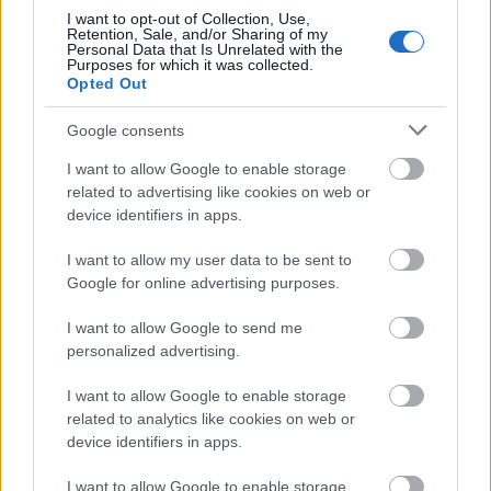
szépen.…
I want to opt-out of Collection, Use,
Retention, Sale, and/or Sharing of my
Personal Data that Is Unrelated with the
Purposes for which it was collected.
Opted Out
Google consents
I want to allow Google to enable storage
related to advertising like cookies on web or
device identifiers in apps.
I want to allow my user data to be sent to
Google for online advertising purposes.
I want to allow Google to send me
personalized advertising.
Minden művészet grafika
I want to allow Google to enable storage
related to analytics like cookies on web or
stolzingimalter
•
2024. április 06.
14
device identifiers in apps.
Nyilván nem függetlenül attól, hogy ezeket a
I want to allow Google to enable storage