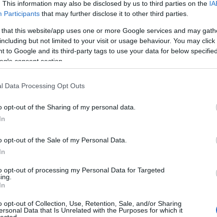
. This information may also be disclosed by us to third parties on the
IA
Participants
that may further disclose it to other third parties.
 that this website/app uses one or more Google services and may gath
including but not limited to your visit or usage behaviour. You may click 
 to Google and its third-party tags to use your data for below specifi
ogle consent section.
l Data Processing Opt Outs
o opt-out of the Sharing of my personal data.
In
o opt-out of the Sale of my Personal Data.
In
to opt-out of processing my Personal Data for Targeted
ing.
In
o opt-out of Collection, Use, Retention, Sale, and/or Sharing
ersonal Data that Is Unrelated with the Purposes for which it
lected.