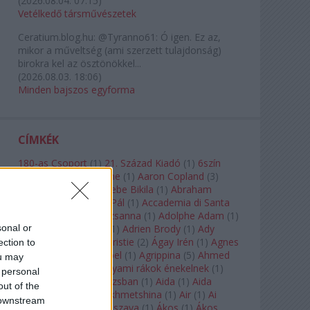
(
2026.08.04. 07:15
)
Vetélkedő társművészetek
Ceratium.blog.hu:
@Tyranno61: Ó igen. Ez az,
mikor a műveltség (ami szerzett tulajdonság)
birokra kel az ösztönökkel...
(
2026.08.03. 18:06
)
Minden bajszos egyforma
CÍMKÉK
180-as Csoport
(
1
)
21. Század Kiadó
(
1
)
6szín
Teátrum
(
1
)
A. A. Milne
(
1
)
Aaron Copland
(
3
)
Aaron Rosand
(
1
)
Abebe Bikila
(
1
)
Abraham
Lincoln
(
1
)
Ábrahám Pál
(
1
)
Accademia di Santa
Cecilia
(
1
)
Ádám Zsuzsanna
(
1
)
Adolphe Adam
(
1
)
sonal or
Adriana Lecouvreur
(
1
)
Adrien Brody
(
1
)
Ady
Endre
(
10
)
Agatha Christie
(
2
)
Ágay Irén
(
1
)
Agnes
ection to
Baltsa
(
1
)
Agnes Giebel
(
1
)
Agrippina
(
5
)
Ahmed
ou may
Szadavi
(
1
)
Ahol a folyami rákok énekelnek
(
1
)
 personal
Ahol a nap felkel Párizsban
(
1
)
Aida
(
1
)
Aida
out of the
Garifullina
(
2
)
Aigul Akhmetshina
(
1
)
Air
(
1
)
Ai
 downstream
Weiwei
(
1
)
Akira Kuroszava
(
1
)
Ákos
(
1
)
Ákos