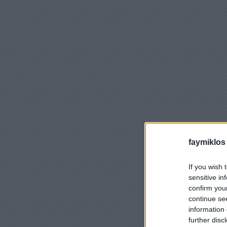
faymiklos
If you wish 
sensitive in
confirm you
continue se
information 
further disc