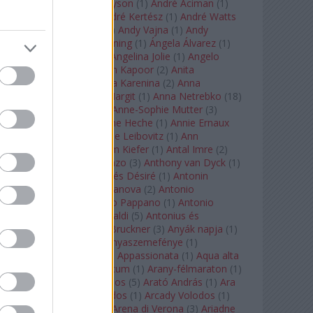
Staples
(
1
)
Andrew Tyson
(
1
)
André Aciman
(
1
)
André Chenier
(
1
)
André Kertész
(
1
)
André Watts
(
1
)
Andris Nelsons
(
2
)
Andy Vajna
(
1
)
Andy
Warhol
(
3
)
Anette Bening
(
1
)
Ángela Álvarez
(
1
)
Angela Lansbury
(
1
)
Angelina Jolie
(
1
)
Angelo
Badalamenti
(
1
)
Anish Kapoor
(
2
)
Anita
Rachvelishvili
(
2
)
Anna Karenina
(
2
)
Anna
Karenyina
(
4
)
Anna Margit
(
1
)
Anna Netrebko
(
18
)
Anna Vinnitskaya
(
1
)
Anne-Sophie Mutter
(
3
)
Anner Bylsma
(
1
)
Anne Heche
(
1
)
Annie Ernaux
(
1
)
Annie Hall
(
1
)
Annie Leibovitz
(
1
)
Ann
Napolitano
(
1
)
Anselm Kiefer
(
1
)
Antal Imre
(
2
)
Anthony Roth Costanzo
(
3
)
Anthony van Dyck
(
1
)
Antinous
(
2
)
Antoine és Désiré
(
1
)
Antonin
Dvorák
(
3
)
Antonio Canova
(
2
)
Antonio
Margheriti
(
1
)
Antonio Pappano
(
1
)
Antonio
Salieri
(
1
)
Antonio Vivaldi
(
5
)
Antonius és
Kleopátra
(
1
)
Anton Bruckner
(
3
)
Anyák napja
(
1
)
Anyám tyúkja 2
(
1
)
Anyaszemefénye
(
1
)
Apokalipszis most
(
1
)
Appassionata
(
1
)
Aqua alta
(
1
)
Aquileia
(
1
)
Aquincum
(
1
)
Arany-félmaraton
(
1
)
Aranytíz
(
1
)
Arany János
(
5
)
Arató András
(
1
)
Ara
Pacis
(
1
)
Arcadi Volodos
(
1
)
Arcady Volodos
(
1
)
Arcangelo Corelli
(
1
)
Arena di Verona
(
3
)
Ariadne