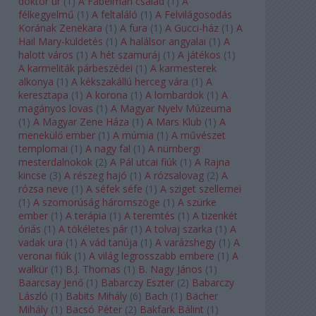
doktor úr
(
1
)
A Fabelman család
(
1
)
A
félkegyelmű
(
1
)
A feltaláló
(
1
)
A Felvilágosodás
Korának Zenekara
(
1
)
A fura
(
1
)
A Gucci-ház
(
1
)
A
Hail Mary-küldetés
(
1
)
A halálsor angyalai
(
1
)
A
halott város
(
1
)
A hét szamuráj
(
1
)
A játékos
(
1
)
A karmeliták párbeszédei
(
1
)
A karmesterek
alkonya
(
1
)
A kékszakállú herceg vára
(
1
)
A
keresztapa
(
1
)
A korona
(
1
)
A lombardok
(
1
)
A
magányos lovas
(
1
)
A Magyar Nyelv Múzeuma
(
1
)
A Magyar Zene Háza
(
1
)
A Mars Klub
(
1
)
A
menekülő ember
(
1
)
A múmia
(
1
)
A művészet
templomai
(
1
)
A nagy fal
(
1
)
A nürnbergi
mesterdalnokok
(
2
)
A Pál utcai fiúk
(
1
)
A Rajna
kincse
(
3
)
A részeg hajó
(
1
)
A rózsalovag
(
2
)
A
rózsa neve
(
1
)
A séfek séfe
(
1
)
A sziget szellemei
(
1
)
A szomorúság háromszöge
(
1
)
A szürke
ember
(
1
)
A terápia
(
1
)
A teremtés
(
1
)
A tizenkét
óriás
(
1
)
A tökéletes pár
(
1
)
A tolvaj szarka
(
1
)
A
vadak ura
(
1
)
A vád tanúja
(
1
)
A varázshegy
(
1
)
A
veronai fiúk
(
1
)
A világ legrosszabb embere
(
1
)
A
walkür
(
1
)
B.J. Thomas
(
1
)
B. Nagy János
(
1
)
Baarcsay Jenő
(
1
)
Babarczy Eszter
(
2
)
Babarczy
László
(
1
)
Babits Mihály
(
6
)
Bach
(
1
)
Bächer
Mihály
(
1
)
Bacsó Péter
(
2
)
Bakfark Bálint
(
1
)