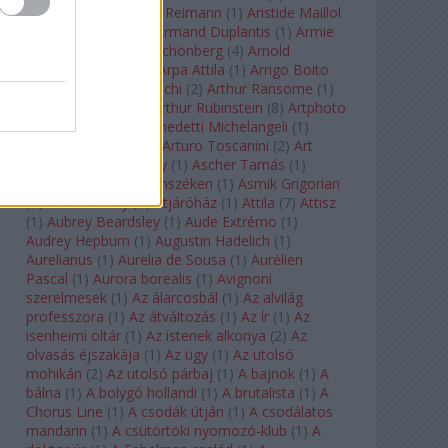
auf Naxos
(
1
)
Aribert Reimann
(
1
)
Aristide Maillol
(
3
)
Arleen Auger
(
1
)
Armand Duplantis
(
1
)
Armie
Hammer
(
1
)
Arnold Schönberg
(
4
)
Arnold
Schwarzenegger
(
2
)
Árpa Attila
(
1
)
Arrigo Boito
(
2
)
Artemisia Gentileschi
(
2
)
Arthur Ransome
(
1
)
Arthur Rimbaud
(
1
)
Arthur Rubinstein
(
8
)
Artphoto
Galéria
(
1
)
Arturo Benedetti Michelangeli
(
1
)
Arturo Di Modica
(
1
)
Arturo Toscanini
(
2
)
Art
Garfunkel
(
1
)
Art Shay
(
1
)
Ascher Tamás
(
1
)
Ascher Tamás Háromszéken
(
1
)
Asmik Grigorian
(
2
)
Asteroid City
(
1
)
Átjáróház
(
1
)
Attila
(
7
)
Attisz
(
1
)
Aubrey Beardsley
(
1
)
Aude Extrémo
(
1
)
Audrey Hepburn
(
1
)
Augustin Hadelich
(
1
)
Aurelianus
(
1
)
Aurelia de Sousa
(
1
)
Aurélien
Pascal
(
1
)
Aurora borealis
(
1
)
Avignoni
szerelmesek
(
1
)
Az álarcosbál
(
1
)
Az alvilág
professzora
(
1
)
Az átváltozás
(
1
)
Az ír
(
1
)
Az
isenheimi oltár
(
1
)
Az istenek alkonya
(
2
)
Az
olvasás éjszakája
(
1
)
Az ügy
(
1
)
Az utolsó
mohikán
(
2
)
Az utolsó párbaj
(
1
)
A bajnok
(
1
)
A
bálna
(
1
)
A bolygó hollandi
(
1
)
A brutalista
(
1
)
A
Chorus Line
(
1
)
A csodák útján
(
1
)
A csodálatos
mandarin
(
1
)
A csütörtöki nyomozó-klub
(
1
)
A