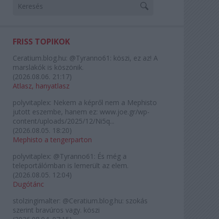
FRISS TOPIKOK
Ceratium.blog.hu:
@Tyranno61: köszi, ez az! A
marslakók is köszönik.
(
2026.08.06. 21:17
)
Atlasz, hanyatlasz
polyvitaplex:
Nekem a képről nem a Mephisto
jutott eszembe, hanem ez: www.joe.gr/wp-
content/uploads/2025/12/Ni5q...
(
2026.08.05. 18:20
)
Mephisto a tengerparton
polyvitaplex:
@Tyranno61: És még a
teleportálómban is lemerült az elem.
(
2026.08.05. 12:04
)
Dugótánc
stolzingimalter:
@Ceratium.blog.hu: szokás
szerint bravúros vagy. köszi