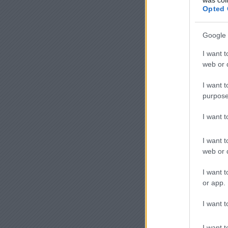
Opted 
Google 
I want t
web or d
I want t
purpose
I want 
I want t
web or d
I want t
or app.
I want t
I want t