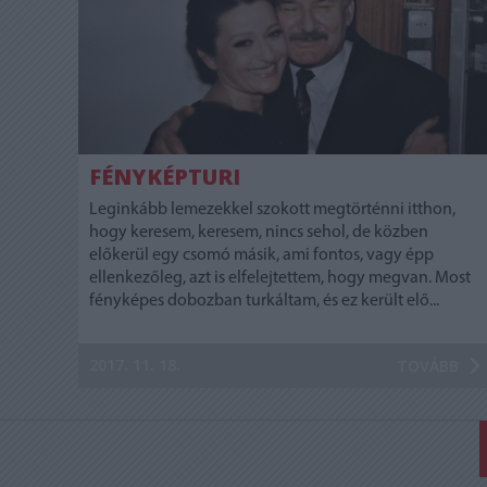
FÉNYKÉPTURI
Leginkább lemezekkel szokott megtörténni itthon,
hogy keresem, keresem, nincs sehol, de közben
előkerül egy csomó másik, ami fontos, vagy épp
ellenkezőleg, azt is elfelejtettem, hogy megvan. Most
fényképes dobozban turkáltam, és ez került elő...
2017. 11. 18.
TOVÁBB