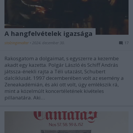
A hangfelvételek igazsága
stolzingimalter
•
2024. december 30.
17
Rakosgatom a dolgaimat, s egyszerre a kezembe
akadt egy kazetta. Polgár László és Schiff András
játssza-énekli rajta a Téli utazást, Schubert
dalciklusát. 1997 decemberében volt az esemény a
Zeneakadémián, és aki ott volt, úgy emlékszik rá,
mint a közelmúlt koncertéletének kivételes
pillanatára. Aki…