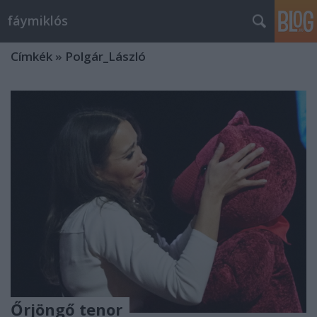
fáymiklós
Címkék
»
Polgár_László
Őrjöngő tenor