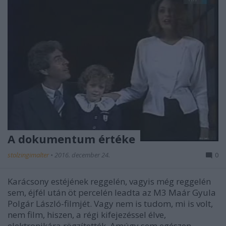
A dokumentum értéke
stolzingimalter
•
2016. december 24.
0
Karácsony estéjének reggelén, vagyis még reggelén
sem, éjfél után öt percelén leadta az M3 Maár Gyula
Polgár László-filmjét. Vagy nem is tudom, mi is volt,
nem film, hiszen, a régi kifejezéssel élve,
elektronikára rögzítették. Amúgy sem egészen