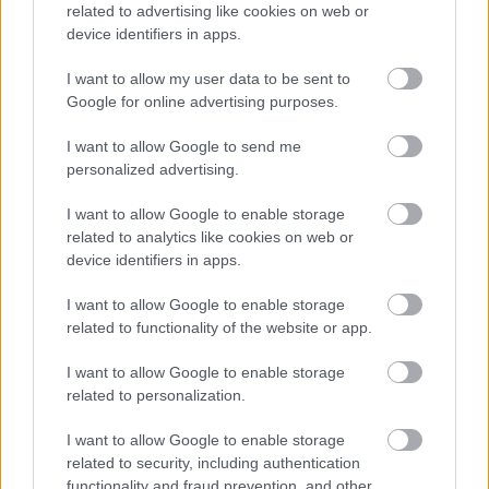
related to advertising like cookies on web or
és közkedvelt művészeknek megörökítik a
device identifiers in apps.
lábnyomát az Operettszínház előtt. Az ihletet könnyű
volt követni, olyasmi, mint a hollywoodi csillagok
I want to allow my user data to be sent to
aláírása, van hasonló Bécsben is (talán ők utánunk
Google for online advertising purposes.
kezdték), híres muzsikusok és aláírásaik, de ebből
mi…
I want to allow Google to send me
personalized advertising.
I want to allow Google to enable storage
related to analytics like cookies on web or
device identifiers in apps.
I want to allow Google to enable storage
related to functionality of the website or app.
I want to allow Google to enable storage
related to personalization.
I want to allow Google to enable storage
related to security, including authentication
functionality and fraud prevention, and other