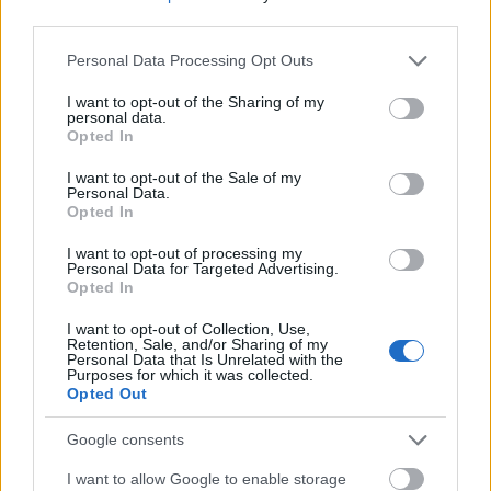
az évek jöttek,…
third parties.
Please note that this website/app uses one or more Google
Personal Data Processing Opt Outs
services and may gather and store information including but
not limited to your visit or usage behaviour. You may click to
I want to opt-out of the Sharing of my
personal data.
grant or deny consent to Google and its third-party tags to
Opted In
use your data for below specified purposes in below Google
consent section.
I want to opt-out of the Sale of my
Personal Data.
Opted In
I want to opt-out of processing my
Personal Data for Targeted Advertising.
Opted In
I want to opt-out of Collection, Use,
Retention, Sale, and/or Sharing of my
Personal Data that Is Unrelated with the
Purposes for which it was collected.
Léptük nyoma
Opted Out
stolzingimalter
•
2021. január 01.
1
Google consents
I want to allow Google to enable storage
Ez látszott a legpihentebb agyú ötletnek, hogy nagy