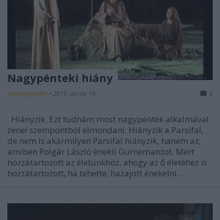
Nagypénteki hiány
stolzingimalter
•
2019. április 19.
3
Hiányzik. Ezt tudnám most nagypéntek alkalmával
zenei szempontból elmondani. Hiányzik a Parsifal,
de nem is akármilyen Parsifal hiányzik, hanem az,
amiben Polgár László énekli Gurnemanzot. Mert
hozzátartozott az életünkhöz, ahogy az ő életéhez is
hozzátartozott, ha tehette, hazajött énekelni.…