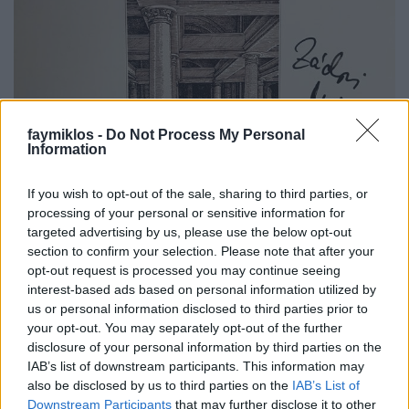
faymiklos -
Do Not Process My Personal
Information
If you wish to opt-out of the sale, sharing to third parties, or
A hit meg a remény
processing of your personal or sensitive information for
targeted advertising by us, please use the below opt-out
stolzingimalter
•
2023. január 12.
4
section to confirm your selection. Please note that after your
opt-out request is processed you may continue seeing
Mindig úgy gondoltam erre a lemezre, mint a
interest-based ads based on personal information utilized by
us or personal information disclosed to third parties prior to
kihagyott lehetőségre. Már hogy én hagytam ki a
your opt-out. You may separately opt-out of the further
lehetőséget, nem barátkoztam vele össze
disclosure of your personal information by third parties on the
intenzívebben, meghallgattam, eltettem, igen, igen,
IAB’s list of downstream participants. This information may
szép, szép. Vagy talán nem olyan szép, de majd
also be disclosed by us to third parties on the
IAB’s List of
valamikor meghallgatom, és minden kiderül. Aztán
Downstream Participants
that may further disclose it to other