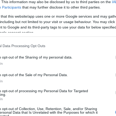
. This information may also be disclosed by us to third parties on the
IA
Participants
that may further disclose it to other third parties.
 that this website/app uses one or more Google services and may gath
including but not limited to your visit or usage behaviour. You may click 
 to Google and its third-party tags to use your data for below specifi
ogle consent section.
l Data Processing Opt Outs
o opt-out of the Sharing of my personal data.
In
o opt-out of the Sale of my Personal Data.
In
to opt-out of processing my Personal Data for Targeted
ing.
In
o opt-out of Collection, Use, Retention, Sale, and/or Sharing
ersonal Data that Is Unrelated with the Purposes for which it
lected.