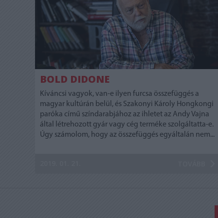
BOLD DIDONE
Kíváncsi vagyok, van-e ilyen furcsa összefüggés a
magyar kultúrán belül, és Szakonyi Károly Hongkongi
paróka című színdarabjához az ihletet az Andy Vajna
által létrehozott gyár vagy cég terméke szolgáltatta-e.
Úgy számolom, hogy az összefüggés egyáltalán nem...
2019. 01. 21.
TOVÁBB