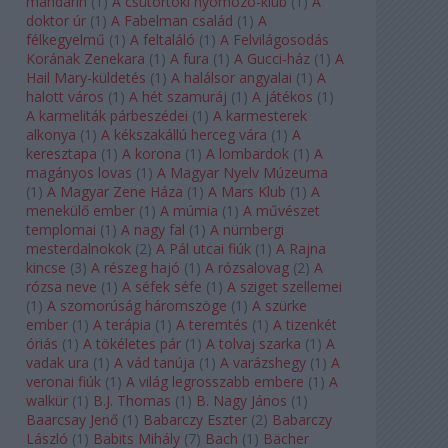
mandarin
(
1
)
A csütörtöki nyomozó-klub
(
1
)
A
doktor úr
(
1
)
A Fabelman család
(
1
)
A
félkegyelmű
(
1
)
A feltaláló
(
1
)
A Felvilágosodás
Korának Zenekara
(
1
)
A fura
(
1
)
A Gucci-ház
(
1
)
A
Hail Mary-küldetés
(
1
)
A halálsor angyalai
(
1
)
A
halott város
(
1
)
A hét szamuráj
(
1
)
A játékos
(
1
)
A karmeliták párbeszédei
(
1
)
A karmesterek
alkonya
(
1
)
A kékszakállú herceg vára
(
1
)
A
keresztapa
(
1
)
A korona
(
1
)
A lombardok
(
1
)
A
magányos lovas
(
1
)
A Magyar Nyelv Múzeuma
(
1
)
A Magyar Zene Háza
(
1
)
A Mars Klub
(
1
)
A
menekülő ember
(
1
)
A múmia
(
1
)
A művészet
templomai
(
1
)
A nagy fal
(
1
)
A nürnbergi
mesterdalnokok
(
2
)
A Pál utcai fiúk
(
1
)
A Rajna
kincse
(
3
)
A részeg hajó
(
1
)
A rózsalovag
(
2
)
A
rózsa neve
(
1
)
A séfek séfe
(
1
)
A sziget szellemei
(
1
)
A szomorúság háromszöge
(
1
)
A szürke
ember
(
1
)
A terápia
(
1
)
A teremtés
(
1
)
A tizenkét
óriás
(
1
)
A tökéletes pár
(
1
)
A tolvaj szarka
(
1
)
A
vadak ura
(
1
)
A vád tanúja
(
1
)
A varázshegy
(
1
)
A
veronai fiúk
(
1
)
A világ legrosszabb embere
(
1
)
A
walkür
(
1
)
B.J. Thomas
(
1
)
B. Nagy János
(
1
)
Baarcsay Jenő
(
1
)
Babarczy Eszter
(
2
)
Babarczy
László
(
1
)
Babits Mihály
(
7
)
Bach
(
1
)
Bächer