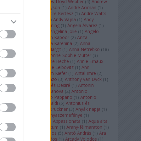
Tarkovszkij
(
1
)
Andrew Lloyd Webber
(
4
)
Andrew
Staples
(
1
)
Andrew Tyson
(
1
)
André Aciman
(
1
)
André Chenier
(
1
)
André Kertész
(
1
)
André Watts
(
1
)
Andris Nelsons
(
2
)
Andy Vajna
(
1
)
Andy
Warhol
(
3
)
Anette Bening
(
1
)
Ángela Álvarez
(
1
)
Angela Lansbury
(
1
)
Angelina Jolie
(
1
)
Angelo
Badalamenti
(
1
)
Anish Kapoor
(
2
)
Anita
Rachvelishvili
(
2
)
Anna Karenina
(
2
)
Anna
Karenyina
(
4
)
Anna Margit
(
1
)
Anna Netrebko
(
18
)
Anna Vinnitskaya
(
1
)
Anne-Sophie Mutter
(
3
)
Anner Bylsma
(
1
)
Anne Heche
(
1
)
Annie Ernaux
(
1
)
Annie Hall
(
1
)
Annie Leibovitz
(
1
)
Ann
Napolitano
(
1
)
Anselm Kiefer
(
1
)
Antal Imre
(
2
)
Anthony Roth Costanzo
(
3
)
Anthony van Dyck
(
1
)
Antinous
(
2
)
Antoine és Désiré
(
1
)
Antonin
Dvorák
(
3
)
Antonio Canova
(
2
)
Antonio
Margheriti
(
1
)
Antonio Pappano
(
1
)
Antonio
Salieri
(
1
)
Antonio Vivaldi
(
5
)
Antonius és
Kleopátra
(
1
)
Anton Bruckner
(
3
)
Anyák napja
(
1
)
Anyám tyúkja 2
(
1
)
Anyaszemefénye
(
1
)
Apokalipszis most
(
1
)
Appassionata
(
1
)
Aqua alta
(
1
)
Aquileia
(
1
)
Aquincum
(
1
)
Arany-félmaraton
(
1
)
Aranytíz
(
1
)
Arany János
(
5
)
Arató András
(
1
)
Ara
Pacis
(
1
)
Arcadi Volodos
(
1
)
Arcady Volodos
(
1
)