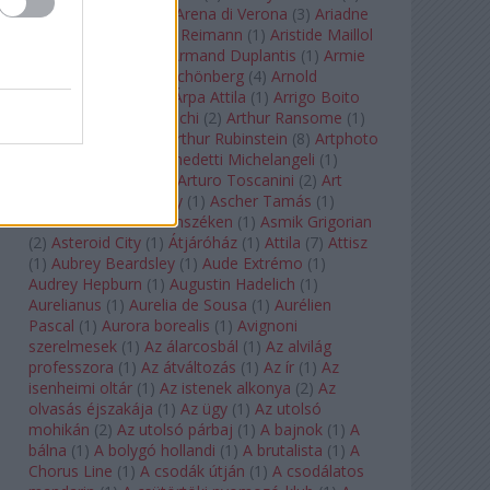
Arcangelo Corelli
(
1
)
Arena di Verona
(
3
)
Ariadne
auf Naxos
(
1
)
Aribert Reimann
(
1
)
Aristide Maillol
(
3
)
Arleen Auger
(
1
)
Armand Duplantis
(
1
)
Armie
Hammer
(
1
)
Arnold Schönberg
(
4
)
Arnold
Schwarzenegger
(
2
)
Árpa Attila
(
1
)
Arrigo Boito
(
2
)
Artemisia Gentileschi
(
2
)
Arthur Ransome
(
1
)
Arthur Rimbaud
(
1
)
Arthur Rubinstein
(
8
)
Artphoto
Galéria
(
1
)
Arturo Benedetti Michelangeli
(
1
)
Arturo Di Modica
(
1
)
Arturo Toscanini
(
2
)
Art
Garfunkel
(
1
)
Art Shay
(
1
)
Ascher Tamás
(
1
)
Ascher Tamás Háromszéken
(
1
)
Asmik Grigorian
(
2
)
Asteroid City
(
1
)
Átjáróház
(
1
)
Attila
(
7
)
Attisz
(
1
)
Aubrey Beardsley
(
1
)
Aude Extrémo
(
1
)
Audrey Hepburn
(
1
)
Augustin Hadelich
(
1
)
Aurelianus
(
1
)
Aurelia de Sousa
(
1
)
Aurélien
Pascal
(
1
)
Aurora borealis
(
1
)
Avignoni
szerelmesek
(
1
)
Az álarcosbál
(
1
)
Az alvilág
professzora
(
1
)
Az átváltozás
(
1
)
Az ír
(
1
)
Az
isenheimi oltár
(
1
)
Az istenek alkonya
(
2
)
Az
olvasás éjszakája
(
1
)
Az ügy
(
1
)
Az utolsó
mohikán
(
2
)
Az utolsó párbaj
(
1
)
A bajnok
(
1
)
A
bálna
(
1
)
A bolygó hollandi
(
1
)
A brutalista
(
1
)
A
Chorus Line
(
1
)
A csodák útján
(
1
)
A csodálatos