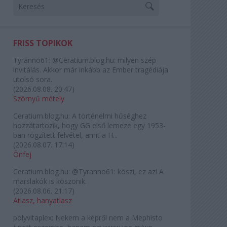
FRISS TOPIKOK
Tyranno61:
@Ceratium.blog.hu: milyen szép
invitálás. Akkor már inkább az Ember tragédiája
utolsó sora.
(
2026.08.08. 20:47
)
Szörnyű métely
Ceratium.blog.hu:
A történelmi hűséghez
hozzátartozik, hogy GG első lemeze egy 1953-
ban rögzített felvétel, amit a H...
(
2026.08.07. 17:14
)
Önfej
Ceratium.blog.hu:
@Tyranno61: köszi, ez az! A
marslakók is köszönik.
(
2026.08.06. 21:17
)
Atlasz, hanyatlasz
polyvitaplex:
Nekem a képről nem a Mephisto