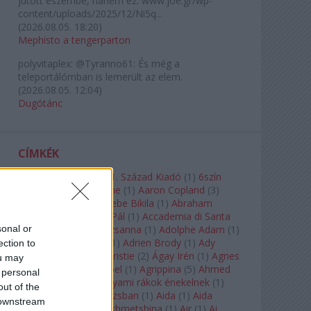
jutott eszembe, hanem ez: www.joe.gr/wp-
content/uploads/2025/12/Ni5q...
(
2026.08.05. 18:20
)
Mephisto a tengerparton
polyvitaplex:
@Tyranno61: És még a
teleportálómban is lemerült az elem.
(
2026.08.05. 12:04
)
Dugótánc
CÍMKÉK
180-as Csoport
(
1
)
21. Század Kiadó
(
1
)
6szín
Teátrum
(
1
)
A. A. Milne
(
1
)
Aaron Copland
(
3
)
Aaron Rosand
(
1
)
Abebe Bikila
(
1
)
Abraham
Lincoln
(
1
)
Ábrahám Pál
(
1
)
Accademia di Santa
sonal or
Cecilia
(
1
)
Ádám Zsuzsanna
(
1
)
Adolphe Adam
(
1
)
Adriana Lecouvreur
(
1
)
Adrien Brody
(
1
)
Ady
ection to
Endre
(
10
)
Agatha Christie
(
2
)
Ágay Irén
(
1
)
Agnes
ou may
Baltsa
(
1
)
Agnes Giebel
(
1
)
Agrippina
(
5
)
Ahmed
 personal
Szadavi
(
1
)
Ahol a folyami rákok énekelnek
(
1
)
out of the
Ahol a nap felkel Párizsban
(
1
)
Aida
(
1
)
Aida
 downstream
Garifullina
(
2
)
Aigul Akhmetshina
(
1
)
Air
(
1
)
Ai