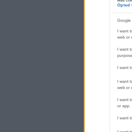
Opted 
Google 
I want t
web or d
I want t
purpose
I want 
I want t
web or d
I want t
or app.
I want t
I want t