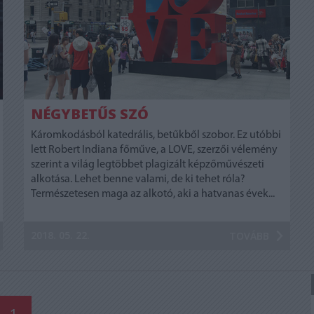
NÉGYBETŰS SZÓ
Káromkodásból katedrális, betűkből szobor. Ez utóbbi
lett Robert Indiana főműve, a LOVE, szerzői vélemény
szerint a világ legtöbbet plagizált képzőművészeti
alkotása. Lehet benne valami, de ki tehet róla?
Természetesen maga az alkotó, aki a hatvanas évek...
2018. 05. 22.
TOVÁBB
1