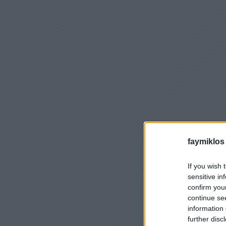
faymiklos
If you wish 
sensitive in
confirm you
continue se
information 
further disc