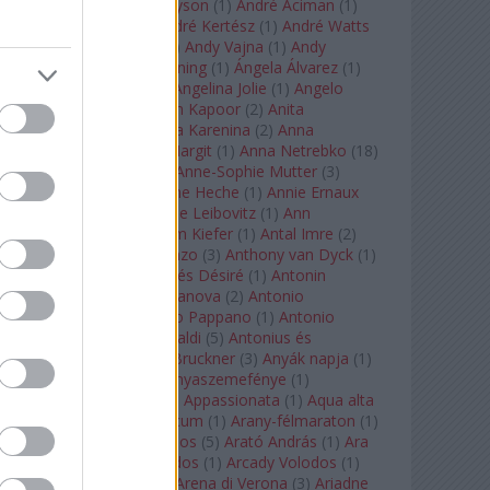
Staples
(
1
)
Andrew Tyson
(
1
)
André Aciman
(
1
)
André Chenier
(
1
)
André Kertész
(
1
)
André Watts
(
1
)
Andris Nelsons
(
2
)
Andy Vajna
(
1
)
Andy
Warhol
(
3
)
Anette Bening
(
1
)
Ángela Álvarez
(
1
)
Angela Lansbury
(
1
)
Angelina Jolie
(
1
)
Angelo
Badalamenti
(
1
)
Anish Kapoor
(
2
)
Anita
Rachvelishvili
(
2
)
Anna Karenina
(
2
)
Anna
Karenyina
(
4
)
Anna Margit
(
1
)
Anna Netrebko
(
18
)
Anna Vinnitskaya
(
1
)
Anne-Sophie Mutter
(
3
)
Anner Bylsma
(
1
)
Anne Heche
(
1
)
Annie Ernaux
(
1
)
Annie Hall
(
1
)
Annie Leibovitz
(
1
)
Ann
Napolitano
(
1
)
Anselm Kiefer
(
1
)
Antal Imre
(
2
)
Anthony Roth Costanzo
(
3
)
Anthony van Dyck
(
1
)
Antinous
(
2
)
Antoine és Désiré
(
1
)
Antonin
Dvorák
(
3
)
Antonio Canova
(
2
)
Antonio
Margheriti
(
1
)
Antonio Pappano
(
1
)
Antonio
Salieri
(
1
)
Antonio Vivaldi
(
5
)
Antonius és
Kleopátra
(
1
)
Anton Bruckner
(
3
)
Anyák napja
(
1
)
Anyám tyúkja 2
(
1
)
Anyaszemefénye
(
1
)
Apokalipszis most
(
1
)
Appassionata
(
1
)
Aqua alta
(
1
)
Aquileia
(
1
)
Aquincum
(
1
)
Arany-félmaraton
(
1
)
Aranytíz
(
1
)
Arany János
(
5
)
Arató András
(
1
)
Ara
Pacis
(
1
)
Arcadi Volodos
(
1
)
Arcady Volodos
(
1
)
Arcangelo Corelli
(
1
)
Arena di Verona
(
3
)
Ariadne