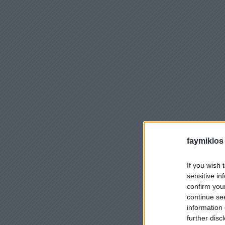
faymiklos
If you wish 
sensitive in
confirm you
continue se
information 
further disc