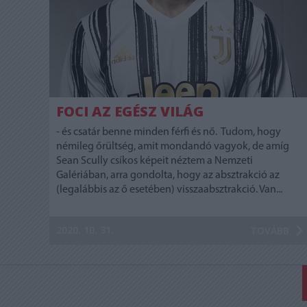
FOCI AZ EGÉSZ VILÁG
- és csatár benne minden férfi és nő. Tudom, hogy
némileg őrültség, amit mondandó vagyok, de amíg
Sean Scully csíkos képeit néztem a Nemzeti
Galériában, arra gondolta, hogy az absztrakció az
(legalábbis az ő esetében) visszaabsztrakció. Van...
2020. 10. 31.
TOVÁBB