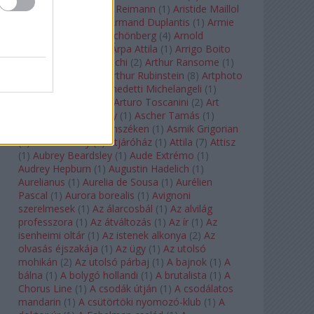
auf Naxos
(
1
)
Aribert Reimann
(
1
)
Aristide Maillol
(
3
)
Arleen Auger
(
1
)
Armand Duplantis
(
1
)
Armie
Hammer
(
1
)
Arnold Schönberg
(
4
)
Arnold
Schwarzenegger
(
2
)
Árpa Attila
(
1
)
Arrigo Boito
(
2
)
Artemisia Gentileschi
(
2
)
Arthur Ransome
(
1
)
Arthur Rimbaud
(
1
)
Arthur Rubinstein
(
8
)
Artphoto
Galéria
(
1
)
Arturo Benedetti Michelangeli
(
1
)
Arturo Di Modica
(
1
)
Arturo Toscanini
(
2
)
Art
Garfunkel
(
1
)
Art Shay
(
1
)
Ascher Tamás
(
1
)
Ascher Tamás Háromszéken
(
1
)
Asmik Grigorian
(
2
)
Asteroid City
(
1
)
Átjáróház
(
1
)
Attila
(
7
)
Attisz
(
1
)
Aubrey Beardsley
(
1
)
Aude Extrémo
(
1
)
Audrey Hepburn
(
1
)
Augustin Hadelich
(
1
)
Aurelianus
(
1
)
Aurelia de Sousa
(
1
)
Aurélien
Pascal
(
1
)
Aurora borealis
(
1
)
Avignoni
szerelmesek
(
1
)
Az álarcosbál
(
1
)
Az alvilág
professzora
(
1
)
Az átváltozás
(
1
)
Az ír
(
1
)
Az
isenheimi oltár
(
1
)
Az istenek alkonya
(
2
)
Az
olvasás éjszakája
(
1
)
Az ügy
(
1
)
Az utolsó
mohikán
(
2
)
Az utolsó párbaj
(
1
)
A bajnok
(
1
)
A
bálna
(
1
)
A bolygó hollandi
(
1
)
A brutalista
(
1
)
A
Chorus Line
(
1
)
A csodák útján
(
1
)
A csodálatos
mandarin
(
1
)
A csütörtöki nyomozó-klub
(
1
)
A