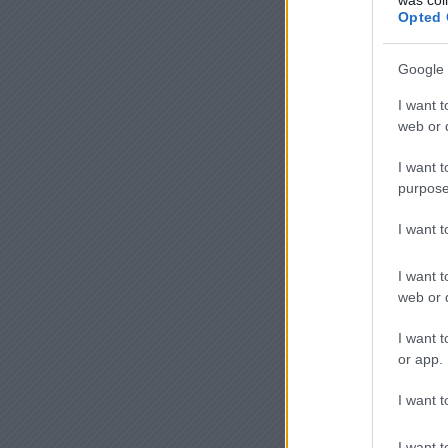
Opted 
Google 
I want t
web or d
I want t
purpose
I want 
I want t
web or d
I want t
or app.
I want t
I want t