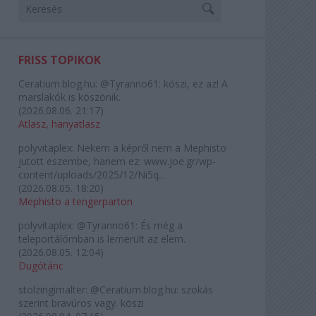
FRISS TOPIKOK
Ceratium.blog.hu:
@Tyranno61: köszi, ez az! A
marslakók is köszönik.
(
2026.08.06. 21:17
)
Atlasz, hanyatlasz
polyvitaplex:
Nekem a képről nem a Mephisto
jutott eszembe, hanem ez: www.joe.gr/wp-
content/uploads/2025/12/Ni5q...
(
2026.08.05. 18:20
)
Mephisto a tengerparton
polyvitaplex:
@Tyranno61: És még a
teleportálómban is lemerült az elem.
(
2026.08.05. 12:04
)
Dugótánc
stolzingimalter:
@Ceratium.blog.hu: szokás
szerint bravúros vagy. köszi