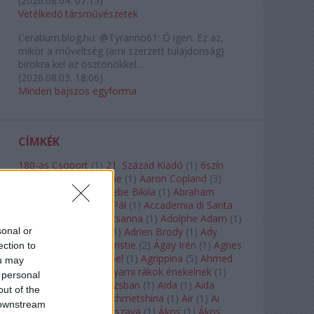
(
2026.08.04. 07:15
)
Vetélkedő társművészetek
Ceratium.blog.hu:
@Tyranno61: Ó igen. Ez az,
mikor a műveltség (ami szerzett tulajdonság)
birokra kel az ösztönökkel...
(
2026.08.03. 18:06
)
Minden bajszos egyforma
CÍMKÉK
180-as Csoport
(
1
)
21. Század Kiadó
(
1
)
6szín
Teátrum
(
1
)
A. A. Milne
(
1
)
Aaron Copland
(
3
)
Aaron Rosand
(
1
)
Abebe Bikila
(
1
)
Abraham
Lincoln
(
1
)
Ábrahám Pál
(
1
)
Accademia di Santa
Cecilia
(
1
)
Ádám Zsuzsanna
(
1
)
Adolphe Adam
(
1
)
sonal or
Adriana Lecouvreur
(
1
)
Adrien Brody
(
1
)
Ady
Endre
(
10
)
Agatha Christie
(
2
)
Ágay Irén
(
1
)
Agnes
ection to
Baltsa
(
1
)
Agnes Giebel
(
1
)
Agrippina
(
5
)
Ahmed
ou may
Szadavi
(
1
)
Ahol a folyami rákok énekelnek
(
1
)
 personal
Ahol a nap felkel Párizsban
(
1
)
Aida
(
1
)
Aida
out of the
Garifullina
(
2
)
Aigul Akhmetshina
(
1
)
Air
(
1
)
Ai
 downstream
Weiwei
(
1
)
Akira Kuroszava
(
1
)
Ákos
(
1
)
Ákos