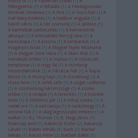
doktor úr
(
1
)
A Fabelman család
(
1
)
A
félkegyelmű
(
1
)
A feltaláló
(
1
)
A Felvilágosodás
Korának Zenekara
(
1
)
A fura
(
1
)
A Gucci-ház
(
1
)
A
Hail Mary-küldetés
(
1
)
A halálsor angyalai
(
1
)
A
halott város
(
1
)
A hét szamuráj
(
1
)
A játékos
(
1
)
A karmeliták párbeszédei
(
1
)
A karmesterek
alkonya
(
1
)
A kékszakállú herceg vára
(
1
)
A
keresztapa
(
1
)
A korona
(
1
)
A lombardok
(
1
)
A
magányos lovas
(
1
)
A Magyar Nyelv Múzeuma
(
1
)
A Magyar Zene Háza
(
1
)
A Mars Klub
(
1
)
A
menekülő ember
(
1
)
A múmia
(
1
)
A művészet
templomai
(
1
)
A nagy fal
(
1
)
A nürnbergi
mesterdalnokok
(
2
)
A Pál utcai fiúk
(
1
)
A Rajna
kincse
(
3
)
A részeg hajó
(
1
)
A rózsalovag
(
2
)
A
rózsa neve
(
1
)
A séfek séfe
(
1
)
A sziget szellemei
(
1
)
A szomorúság háromszöge
(
1
)
A szürke
ember
(
1
)
A terápia
(
1
)
A teremtés
(
1
)
A tizenkét
óriás
(
1
)
A tökéletes pár
(
1
)
A tolvaj szarka
(
1
)
A
vadak ura
(
1
)
A vád tanúja
(
1
)
A varázshegy
(
1
)
A
veronai fiúk
(
1
)
A világ legrosszabb embere
(
1
)
A
walkür
(
1
)
B.J. Thomas
(
1
)
B. Nagy János
(
1
)
Baarcsay Jenő
(
1
)
Babarczy Eszter
(
2
)
Babarczy
László
(
1
)
Babits Mihály
(
6
)
Bach
(
1
)
Bächer
Mihály
(
1
)
Bacsó Péter
(
2
)
Bakfark Bálint
(
1
)