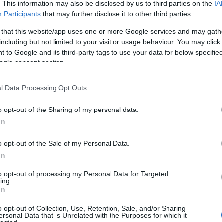
. This information may also be disclosed by us to third parties on the
IA
Participants
that may further disclose it to other third parties.
 that this website/app uses one or more Google services and may gath
including but not limited to your visit or usage behaviour. You may click 
 to Google and its third-party tags to use your data for below specifi
ogle consent section.
l Data Processing Opt Outs
o opt-out of the Sharing of my personal data.
In
o opt-out of the Sale of my Personal Data.
In
to opt-out of processing my Personal Data for Targeted
ing.
In
o opt-out of Collection, Use, Retention, Sale, and/or Sharing
ersonal Data that Is Unrelated with the Purposes for which it
lected.