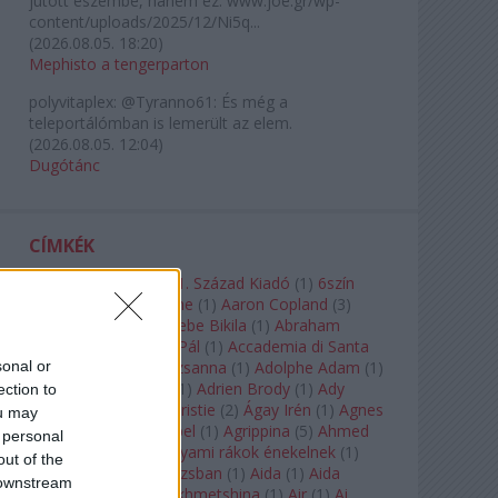
jutott eszembe, hanem ez: www.joe.gr/wp-
content/uploads/2025/12/Ni5q...
(
2026.08.05. 18:20
)
Mephisto a tengerparton
polyvitaplex:
@Tyranno61: És még a
teleportálómban is lemerült az elem.
(
2026.08.05. 12:04
)
Dugótánc
CÍMKÉK
180-as Csoport
(
1
)
21. Század Kiadó
(
1
)
6szín
Teátrum
(
1
)
A. A. Milne
(
1
)
Aaron Copland
(
3
)
Aaron Rosand
(
1
)
Abebe Bikila
(
1
)
Abraham
Lincoln
(
1
)
Ábrahám Pál
(
1
)
Accademia di Santa
sonal or
Cecilia
(
1
)
Ádám Zsuzsanna
(
1
)
Adolphe Adam
(
1
)
Adriana Lecouvreur
(
1
)
Adrien Brody
(
1
)
Ady
ection to
Endre
(
10
)
Agatha Christie
(
2
)
Ágay Irén
(
1
)
Agnes
ou may
Baltsa
(
1
)
Agnes Giebel
(
1
)
Agrippina
(
5
)
Ahmed
 personal
Szadavi
(
1
)
Ahol a folyami rákok énekelnek
(
1
)
out of the
Ahol a nap felkel Párizsban
(
1
)
Aida
(
1
)
Aida
 downstream
Garifullina
(
2
)
Aigul Akhmetshina
(
1
)
Air
(
1
)
Ai