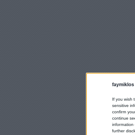
faymiklos
If you wish 
sensitive in
confirm you
continue se
information 
further disc