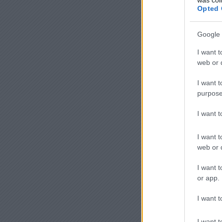
Opted 
Google 
I want t
web or d
I want t
purpose
I want 
I want t
web or d
I want t
or app.
I want t
I want t