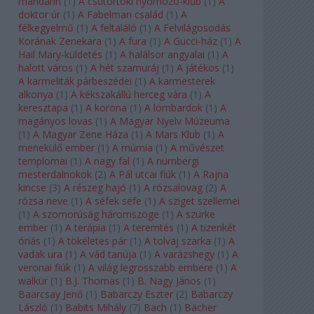
mandarin
(
1
)
A csütörtöki nyomozó-klub
(
1
)
A
doktor úr
(
1
)
A Fabelman család
(
1
)
A
félkegyelmű
(
1
)
A feltaláló
(
1
)
A Felvilágosodás
Korának Zenekara
(
1
)
A fura
(
1
)
A Gucci-ház
(
1
)
A
Hail Mary-küldetés
(
1
)
A halálsor angyalai
(
1
)
A
halott város
(
1
)
A hét szamuráj
(
1
)
A játékos
(
1
)
A karmeliták párbeszédei
(
1
)
A karmesterek
alkonya
(
1
)
A kékszakállú herceg vára
(
1
)
A
keresztapa
(
1
)
A korona
(
1
)
A lombardok
(
1
)
A
magányos lovas
(
1
)
A Magyar Nyelv Múzeuma
(
1
)
A Magyar Zene Háza
(
1
)
A Mars Klub
(
1
)
A
menekülő ember
(
1
)
A múmia
(
1
)
A művészet
templomai
(
1
)
A nagy fal
(
1
)
A nürnbergi
mesterdalnokok
(
2
)
A Pál utcai fiúk
(
1
)
A Rajna
kincse
(
3
)
A részeg hajó
(
1
)
A rózsalovag
(
2
)
A
rózsa neve
(
1
)
A séfek séfe
(
1
)
A sziget szellemei
(
1
)
A szomorúság háromszöge
(
1
)
A szürke
ember
(
1
)
A terápia
(
1
)
A teremtés
(
1
)
A tizenkét
óriás
(
1
)
A tökéletes pár
(
1
)
A tolvaj szarka
(
1
)
A
vadak ura
(
1
)
A vád tanúja
(
1
)
A varázshegy
(
1
)
A
veronai fiúk
(
1
)
A világ legrosszabb embere
(
1
)
A
walkür
(
1
)
B.J. Thomas
(
1
)
B. Nagy János
(
1
)
Baarcsay Jenő
(
1
)
Babarczy Eszter
(
2
)
Babarczy
László
(
1
)
Babits Mihály
(
7
)
Bach
(
1
)
Bächer