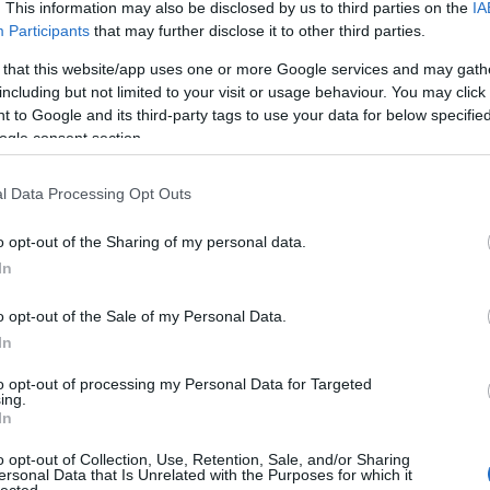
. This information may also be disclosed by us to third parties on the
IA
Participants
that may further disclose it to other third parties.
 that this website/app uses one or more Google services and may gath
including but not limited to your visit or usage behaviour. You may click 
 to Google and its third-party tags to use your data for below specifi
ogle consent section.
l Data Processing Opt Outs
o opt-out of the Sharing of my personal data.
In
o opt-out of the Sale of my Personal Data.
In
to opt-out of processing my Personal Data for Targeted
ing.
In
o opt-out of Collection, Use, Retention, Sale, and/or Sharing
ersonal Data that Is Unrelated with the Purposes for which it
lected.