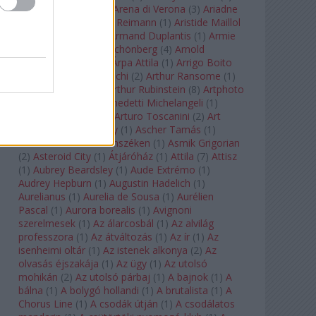
Arcangelo Corelli
(
1
)
Arena di Verona
(
3
)
Ariadne
auf Naxos
(
1
)
Aribert Reimann
(
1
)
Aristide Maillol
(
3
)
Arleen Auger
(
1
)
Armand Duplantis
(
1
)
Armie
Hammer
(
1
)
Arnold Schönberg
(
4
)
Arnold
Schwarzenegger
(
2
)
Árpa Attila
(
1
)
Arrigo Boito
(
2
)
Artemisia Gentileschi
(
2
)
Arthur Ransome
(
1
)
Arthur Rimbaud
(
1
)
Arthur Rubinstein
(
8
)
Artphoto
Galéria
(
1
)
Arturo Benedetti Michelangeli
(
1
)
Arturo Di Modica
(
1
)
Arturo Toscanini
(
2
)
Art
Garfunkel
(
1
)
Art Shay
(
1
)
Ascher Tamás
(
1
)
Ascher Tamás Háromszéken
(
1
)
Asmik Grigorian
(
2
)
Asteroid City
(
1
)
Átjáróház
(
1
)
Attila
(
7
)
Attisz
(
1
)
Aubrey Beardsley
(
1
)
Aude Extrémo
(
1
)
Audrey Hepburn
(
1
)
Augustin Hadelich
(
1
)
Aurelianus
(
1
)
Aurelia de Sousa
(
1
)
Aurélien
Pascal
(
1
)
Aurora borealis
(
1
)
Avignoni
szerelmesek
(
1
)
Az álarcosbál
(
1
)
Az alvilág
professzora
(
1
)
Az átváltozás
(
1
)
Az ír
(
1
)
Az
isenheimi oltár
(
1
)
Az istenek alkonya
(
2
)
Az
olvasás éjszakája
(
1
)
Az ügy
(
1
)
Az utolsó
mohikán
(
2
)
Az utolsó párbaj
(
1
)
A bajnok
(
1
)
A
bálna
(
1
)
A bolygó hollandi
(
1
)
A brutalista
(
1
)
A
Chorus Line
(
1
)
A csodák útján
(
1
)
A csodálatos