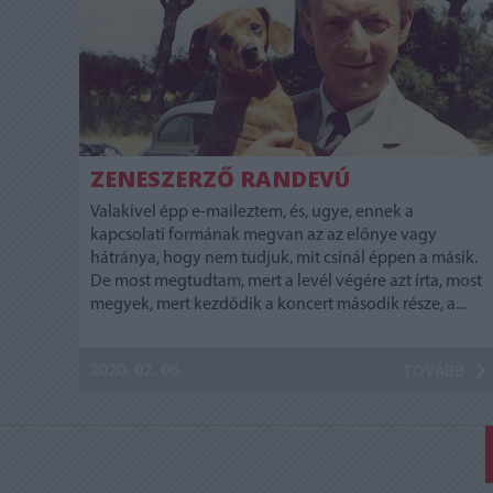
ZENESZERZŐ RANDEVÚ
Valakivel épp e-maileztem, és, ugye, ennek a
kapcsolati formának megvan az az előnye vagy
hátránya, hogy nem tudjuk, mit csinál éppen a másik.
De most megtudtam, mert a levél végére azt írta, most
megyek, mert kezdődik a koncert második része, a...
2020. 02. 06.
TOVÁBB