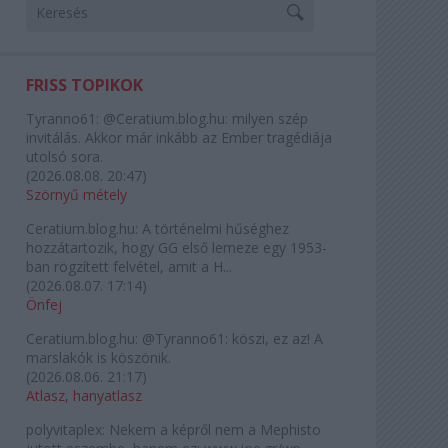
FRISS TOPIKOK
Tyranno61:
@Ceratium.blog.hu: milyen szép
invitálás. Akkor már inkább az Ember tragédiája
utolsó sora.
(
2026.08.08. 20:47
)
Szörnyű métely
Ceratium.blog.hu:
A történelmi hűséghez
hozzátartozik, hogy GG első lemeze egy 1953-
ban rögzített felvétel, amit a H...
(
2026.08.07. 17:14
)
Önfej
Ceratium.blog.hu:
@Tyranno61: köszi, ez az! A
marslakók is köszönik.
(
2026.08.06. 21:17
)
Atlasz, hanyatlasz
polyvitaplex:
Nekem a képről nem a Mephisto