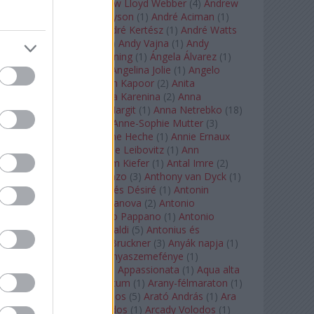
Tarkovszkij
(
1
)
Andrew Lloyd Webber
(
4
)
Andrew
Staples
(
1
)
Andrew Tyson
(
1
)
André Aciman
(
1
)
André Chenier
(
1
)
André Kertész
(
1
)
André Watts
(
1
)
Andris Nelsons
(
2
)
Andy Vajna
(
1
)
Andy
Warhol
(
3
)
Anette Bening
(
1
)
Ángela Álvarez
(
1
)
Angela Lansbury
(
1
)
Angelina Jolie
(
1
)
Angelo
Badalamenti
(
1
)
Anish Kapoor
(
2
)
Anita
Rachvelishvili
(
2
)
Anna Karenina
(
2
)
Anna
Karenyina
(
4
)
Anna Margit
(
1
)
Anna Netrebko
(
18
)
Anna Vinnitskaya
(
1
)
Anne-Sophie Mutter
(
3
)
Anner Bylsma
(
1
)
Anne Heche
(
1
)
Annie Ernaux
(
1
)
Annie Hall
(
1
)
Annie Leibovitz
(
1
)
Ann
Napolitano
(
1
)
Anselm Kiefer
(
1
)
Antal Imre
(
2
)
Anthony Roth Costanzo
(
3
)
Anthony van Dyck
(
1
)
Antinous
(
2
)
Antoine és Désiré
(
1
)
Antonin
Dvorák
(
3
)
Antonio Canova
(
2
)
Antonio
Margheriti
(
1
)
Antonio Pappano
(
1
)
Antonio
Salieri
(
1
)
Antonio Vivaldi
(
5
)
Antonius és
Kleopátra
(
1
)
Anton Bruckner
(
3
)
Anyák napja
(
1
)
Anyám tyúkja 2
(
1
)
Anyaszemefénye
(
1
)
Apokalipszis most
(
1
)
Appassionata
(
1
)
Aqua alta
(
1
)
Aquileia
(
1
)
Aquincum
(
1
)
Arany-félmaraton
(
1
)
Aranytíz
(
1
)
Arany János
(
5
)
Arató András
(
1
)
Ara
Pacis
(
1
)
Arcadi Volodos
(
1
)
Arcady Volodos
(
1
)