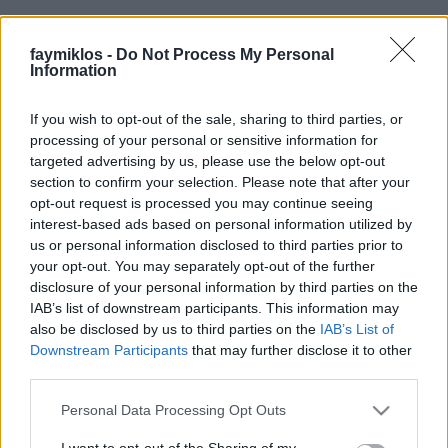
stolzingimalter
•
2020. október 20.
1
faymiklos -
Do Not Process My Personal
Önellenőrzési céllal megnéztem az István, a király
Information
filmet, a lényeget tekintve tényleg jó, a nem lényeget
tekintve elég rémes a sok timárpéterezés benne,
If you wish to opt-out of the sale, sharing to third parties, or
fölösleges filmtrükkök. Vagy lehet, hogy nem
processing of your personal or sensitive information for
fölöslegesek, ezzel próbálták javítani a szájszinkron
targeted advertising by us, please use the below opt-out
problémákat talán. De nem is ez a szíven ütő…
section to confirm your selection. Please note that after your
opt-out request is processed you may continue seeing
interest-based ads based on personal information utilized by
us or personal information disclosed to third parties prior to
your opt-out. You may separately opt-out of the further
disclosure of your personal information by third parties on the
IAB’s list of downstream participants. This information may
also be disclosed by us to third parties on the
IAB’s List of
Downstream Participants
that may further disclose it to other
third parties.
Please note that this website/app uses one or more Google
Personal Data Processing Opt Outs
services and may gather and store information including but
not limited to your visit or usage behaviour. You may click to
I want to opt-out of the Sharing of my