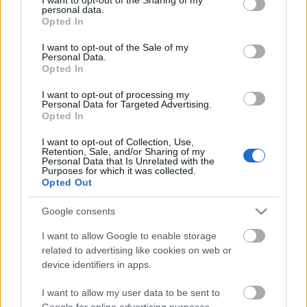
personal data.
grant or deny consent to Google and its third-party tags to
Opted In
use your data for below specified purposes in below Google
consent section.
I want to opt-out of the Sale of my
Personal Data.
Ezredforduló
Opted In
stolzingimalter
•
2020. október 18.
4
I want to opt-out of processing my
Personal Data for Targeted Advertising.
Opted In
Nem sikerült operásítani az István, a királyt, hogy
miért nem, azt nem itt és nem most, mert itt és most
I want to opt-out of Collection, Use,
az a kérdés, hogy vajon baj-e. Nem baj. Meg azt is
Retention, Sale, and/or Sharing of my
Personal Data that Is Unrelated with the
mondanám, hogy egy próbát megért, és az
Purposes for which it was collected.
operaváltozatnál érdekesebb az, hogy a darab attól
Opted Out
még van. Megmarad musicalnek, és valószínűleg…
Google consents
I want to allow Google to enable storage
related to advertising like cookies on web or
device identifiers in apps.
I want to allow my user data to be sent to
Google for online advertising purposes.