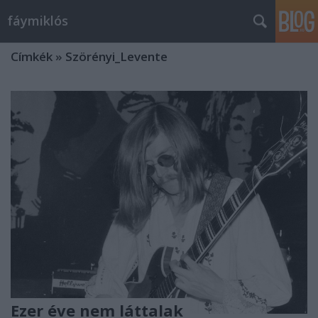
fáymiklós
Címkék
»
Szörényi_Levente
Ezer éve nem láttalak