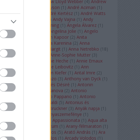
Tarkovszkij
(
1
)
Andrew Lloyd Webber
(
4
)
Andrew
Staples
(
1
)
Andrew Tyson
(
1
)
André Aciman
(
1
)
André Chenier
(
1
)
André Kertész
(
1
)
André Watts
(
1
)
Andris Nelsons
(
2
)
Andy Vajna
(
1
)
Andy
Warhol
(
3
)
Anette Bening
(
1
)
Ángela Álvarez
(
1
)
Angela Lansbury
(
1
)
Angelina Jolie
(
1
)
Angelo
Badalamenti
(
1
)
Anish Kapoor
(
2
)
Anita
Rachvelishvili
(
2
)
Anna Karenina
(
2
)
Anna
Karenyina
(
4
)
Anna Margit
(
1
)
Anna Netrebko
(
18
)
Anna Vinnitskaya
(
1
)
Anne-Sophie Mutter
(
3
)
Anner Bylsma
(
1
)
Anne Heche
(
1
)
Annie Ernaux
(
1
)
Annie Hall
(
1
)
Annie Leibovitz
(
1
)
Ann
Napolitano
(
1
)
Anselm Kiefer
(
1
)
Antal Imre
(
2
)
Anthony Roth Costanzo
(
3
)
Anthony van Dyck
(
1
)
Antinous
(
2
)
Antoine és Désiré
(
1
)
Antonin
Dvorák
(
3
)
Antonio Canova
(
2
)
Antonio
Margheriti
(
1
)
Antonio Pappano
(
1
)
Antonio
Salieri
(
1
)
Antonio Vivaldi
(
5
)
Antonius és
Kleopátra
(
1
)
Anton Bruckner
(
3
)
Anyák napja
(
1
)
Anyám tyúkja 2
(
1
)
Anyaszemefénye
(
1
)
Apokalipszis most
(
1
)
Appassionata
(
1
)
Aqua alta
(
1
)
Aquileia
(
1
)
Aquincum
(
1
)
Arany-félmaraton
(
1
)
Aranytíz
(
1
)
Arany János
(
5
)
Arató András
(
1
)
Ara
Pacis
(
1
)
Arcadi Volodos
(
1
)
Arcady Volodos
(
1
)