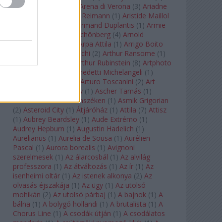
Arcangelo Corelli
(
1
)
Arena di Verona
(
3
)
Ariadne
auf Naxos
(
1
)
Aribert Reimann
(
1
)
Aristide Maillol
(
3
)
Arleen Auger
(
1
)
Armand Duplantis
(
1
)
Armie
Hammer
(
1
)
Arnold Schönberg
(
4
)
Arnold
Schwarzenegger
(
2
)
Árpa Attila
(
1
)
Arrigo Boito
(
2
)
Artemisia Gentileschi
(
2
)
Arthur Ransome
(
1
)
Arthur Rimbaud
(
1
)
Arthur Rubinstein
(
8
)
Artphoto
Galéria
(
1
)
Arturo Benedetti Michelangeli
(
1
)
Arturo Di Modica
(
1
)
Arturo Toscanini
(
2
)
Art
Garfunkel
(
1
)
Art Shay
(
1
)
Ascher Tamás
(
1
)
Ascher Tamás Háromszéken
(
1
)
Asmik Grigorian
(
2
)
Asteroid City
(
1
)
Átjáróház
(
1
)
Attila
(
7
)
Attisz
(
1
)
Aubrey Beardsley
(
1
)
Aude Extrémo
(
1
)
Audrey Hepburn
(
1
)
Augustin Hadelich
(
1
)
Aurelianus
(
1
)
Aurelia de Sousa
(
1
)
Aurélien
Pascal
(
1
)
Aurora borealis
(
1
)
Avignoni
szerelmesek
(
1
)
Az álarcosbál
(
1
)
Az alvilág
professzora
(
1
)
Az átváltozás
(
1
)
Az ír
(
1
)
Az
isenheimi oltár
(
1
)
Az istenek alkonya
(
2
)
Az
olvasás éjszakája
(
1
)
Az ügy
(
1
)
Az utolsó
mohikán
(
2
)
Az utolsó párbaj
(
1
)
A bajnok
(
1
)
A
bálna
(
1
)
A bolygó hollandi
(
1
)
A brutalista
(
1
)
A
Chorus Line
(
1
)
A csodák útján
(
1
)
A csodálatos