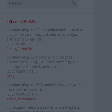
FRISS TOPIKOK
Ceratium.blog.hu:
Sőt, ha jobban belekotrunk a
dolgok mélyére, még csak nem is ez az igazi
alak. Dante ui. így írta:...
(
2026.08.08. 17:38
)
Szörnyű métely
Ceratium.blog.hu:
A történelmi hűséghez
hozzátartozik, hogy GG első lemeze egy 1953-
ban rögzített felvétel, amit a H...
(
2026.08.07. 17:14
)
Önfej
Ceratium.blog.hu:
@Tyranno61: köszi, ez az! A
marslakók is köszönik.
(
2026.08.06. 21:17
)
Atlasz, hanyatlasz
polyvitaplex:
Nekem a képről nem a Mephisto