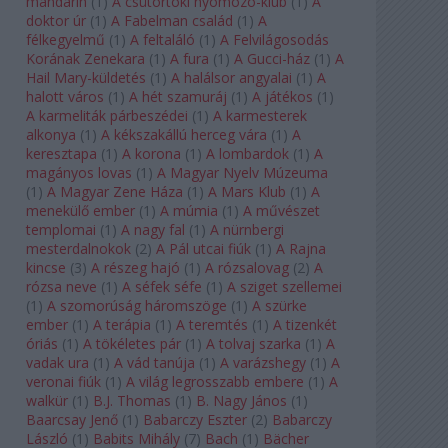
mandarin
(
1
)
A csütörtöki nyomozó-klub
(
1
)
A
doktor úr
(
1
)
A Fabelman család
(
1
)
A
félkegyelmű
(
1
)
A feltaláló
(
1
)
A Felvilágosodás
Korának Zenekara
(
1
)
A fura
(
1
)
A Gucci-ház
(
1
)
A
Hail Mary-küldetés
(
1
)
A halálsor angyalai
(
1
)
A
halott város
(
1
)
A hét szamuráj
(
1
)
A játékos
(
1
)
A karmeliták párbeszédei
(
1
)
A karmesterek
alkonya
(
1
)
A kékszakállú herceg vára
(
1
)
A
keresztapa
(
1
)
A korona
(
1
)
A lombardok
(
1
)
A
magányos lovas
(
1
)
A Magyar Nyelv Múzeuma
(
1
)
A Magyar Zene Háza
(
1
)
A Mars Klub
(
1
)
A
menekülő ember
(
1
)
A múmia
(
1
)
A művészet
templomai
(
1
)
A nagy fal
(
1
)
A nürnbergi
mesterdalnokok
(
2
)
A Pál utcai fiúk
(
1
)
A Rajna
kincse
(
3
)
A részeg hajó
(
1
)
A rózsalovag
(
2
)
A
rózsa neve
(
1
)
A séfek séfe
(
1
)
A sziget szellemei
(
1
)
A szomorúság háromszöge
(
1
)
A szürke
ember
(
1
)
A terápia
(
1
)
A teremtés
(
1
)
A tizenkét
óriás
(
1
)
A tökéletes pár
(
1
)
A tolvaj szarka
(
1
)
A
vadak ura
(
1
)
A vád tanúja
(
1
)
A varázshegy
(
1
)
A
veronai fiúk
(
1
)
A világ legrosszabb embere
(
1
)
A
walkür
(
1
)
B.J. Thomas
(
1
)
B. Nagy János
(
1
)
Baarcsay Jenő
(
1
)
Babarczy Eszter
(
2
)
Babarczy
László
(
1
)
Babits Mihály
(
7
)
Bach
(
1
)
Bächer