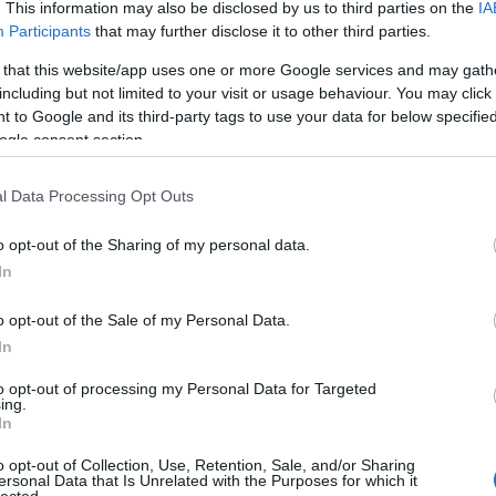
. This information may also be disclosed by us to third parties on the
IA
Participants
that may further disclose it to other third parties.
 that this website/app uses one or more Google services and may gath
including but not limited to your visit or usage behaviour. You may click 
 to Google and its third-party tags to use your data for below specifi
ogle consent section.
l Data Processing Opt Outs
o opt-out of the Sharing of my personal data.
In
o opt-out of the Sale of my Personal Data.
In
to opt-out of processing my Personal Data for Targeted
ing.
In
o opt-out of Collection, Use, Retention, Sale, and/or Sharing
ersonal Data that Is Unrelated with the Purposes for which it
lected.