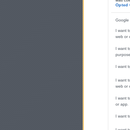
Opted 
Google 
I want t
web or d
I want t
purpose
I want 
I want t
web or d
I want t
or app.
I want t
I want t