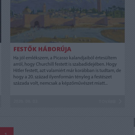
FESTŐK HÁBORÚJA
Ha jól emlékszem, a Picasso kalandjaiból értesültem
arról, hogy Churchill festett is szabadidejében. Hogy
Hitler festett, azt valamiért már korábban is tudtam, de
hogy a 20. század ilyenformán tényleg a festészet
százada volt, nemcsak a képzőművészet miatt...
2026. 06. 03.
TOVÁBB
1