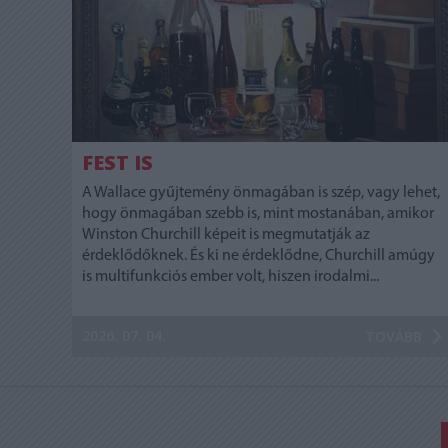
FEST IS
A Wallace gyűjtemény önmagában is szép, vagy lehet,
hogy önmagában szebb is, mint mostanában, amikor
Winston Churchill képeit is megmutatják az
érdeklődőknek. És ki ne érdeklődne, Churchill amúgy
is multifunkciós ember volt, hiszen irodalmi...
2026. 07. 04.
TOVÁBB