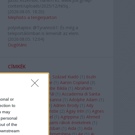
jutott eszembe, hanem ez: www.joe.gr/wp-
content/uploads/2025/12/Ni5q...
(
2026.08.05. 18:20
)
Mephisto a tengerparton
polyvitaplex:
@Tyranno61: És még a
teleportálómban is lemerült az elem.
(
2026.08.05. 12:04
)
Dugótánc
CÍMKÉK
180-as Csoport
(
1
)
21. Század Kiadó
(
1
)
6szín
Teátrum
(
1
)
A. A. Milne
(
1
)
Aaron Copland
(
3
)
Aaron Rosand
(
1
)
Abebe Bikila
(
1
)
Abraham
Lincoln
(
1
)
Ábrahám Pál
(
1
)
Accademia di Santa
sonal or
Cecilia
(
1
)
Ádám Zsuzsanna
(
1
)
Adolphe Adam
(
1
)
Adriana Lecouvreur
(
1
)
Adrien Brody
(
1
)
Ady
ection to
Endre
(
10
)
Agatha Christie
(
2
)
Ágay Irén
(
1
)
Agnes
ou may
Baltsa
(
1
)
Agnes Giebel
(
1
)
Agrippina
(
5
)
Ahmed
 personal
Szadavi
(
1
)
Ahol a folyami rákok énekelnek
(
1
)
out of the
Ahol a nap felkel Párizsban
(
1
)
Aida
(
1
)
Aida
 downstream
Garifullina
(
2
)
Aigul Akhmetshina
(
1
)
Air
(
1
)
Ai