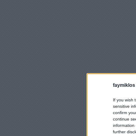
faymiklos
If you wish 
sensitive in
confirm you
continue se
information 
further disc