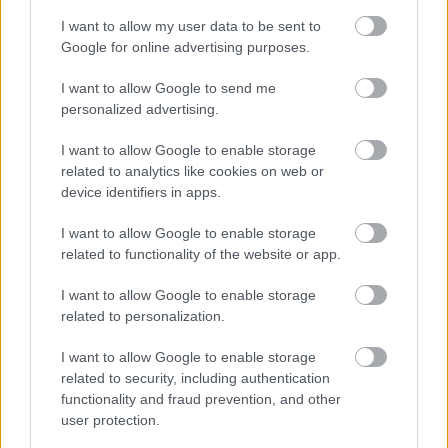
tudja, lehet, hogy neki is lóg egy felhasított
I want to allow my user data to be sent to
szarvasmarha…
Google for online advertising purposes.
I want to allow Google to send me
personalized advertising.
I want to allow Google to enable storage
related to analytics like cookies on web or
device identifiers in apps.
I want to allow Google to enable storage
related to functionality of the website or app.
I want to allow Google to enable storage
related to personalization.
I want to allow Google to enable storage
related to security, including authentication
A varázs meg a fuvola
functionality and fraud prevention, and other
user protection.
stolzingimalter
•
2019. június 05.
3