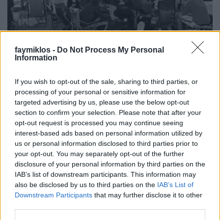
faymiklos -
Do Not Process My Personal
Information
Éjszaka az utcán
If you wish to opt-out of the sale, sharing to third parties, or
processing of your personal or sensitive information for
stolzingimalter
•
2019. június 07.
7
targeted advertising by us, please use the below opt-out
section to confirm your selection. Please note that after your
A házunkkal szemben egy tornacipőbolt van, amit
opt-out request is processed you may continue seeing
időnként megrohannak a rajongók. Bizonyos
interest-based ads based on personal information utilized by
modellekre megéri várni, és várnak is, üldögélnek
us or personal information disclosed to third parties prior to
your opt-out. You may separately opt-out of the further
egy éjszakán át. A mostani rohamban az a meglepő,
disclosure of your personal information by third parties on the
hogy lőn este és reggel, és a rajongók maradtak,
IAB’s list of downstream participants. This information may
vagyis a sorban állás most két éjszakán át tartott a…
also be disclosed by us to third parties on the
IAB’s List of
Downstream Participants
that may further disclose it to other
third parties.