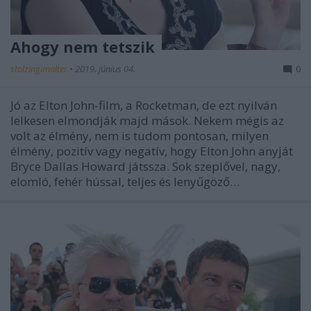
Ahogy nem tetszik
stolzingimalter
•
2019. június 04.
0
Jó az Elton John-film, a Rocketman, de ezt nyilván
lelkesen elmondják majd mások. Nekem mégis az
volt az élmény, nem is tudom pontosan, milyen
élmény, pozitív vagy negatív, hogy Elton John anyját
Bryce Dallas Howard játssza. Sok szeplővel, nagy,
elomló, fehér hússal, teljes és lenyűgöző…