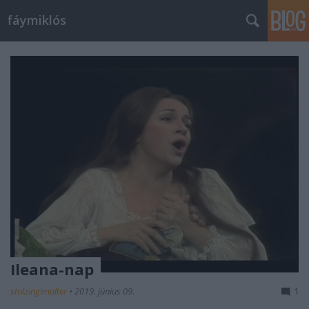
fáymiklós
Ileana-nap
stolzingimalter
•
2019. június 09.
1