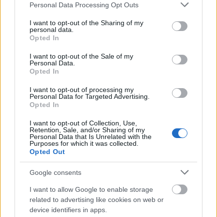
Please note that this website/app uses one or more Google
Personal Data Processing Opt Outs
services and may gather and store information including but
not limited to your visit or usage behaviour. You may click to
I want to opt-out of the Sharing of my
personal data.
grant or deny consent to Google and its third-party tags to
Opted In
use your data for below specified purposes in below Google
consent section.
I want to opt-out of the Sale of my
Personal Data.
Opted In
I want to opt-out of processing my
Personal Data for Targeted Advertising.
Opted In
I want to opt-out of Collection, Use,
Az igazgató úr ebédel
Retention, Sale, and/or Sharing of my
Personal Data that Is Unrelated with the
Purposes for which it was collected.
stolzingimalter
•
2019. június 06.
0
Opted Out
Persze, nem akármilyen igazgatóról van szó, hanem
Google consents
Ráth Györgyről, az Iparművészeti Múzeum
I want to allow Google to enable storage
igazgatójáról, akinek villája volt a Városliget
related to advertising like cookies on web or
fasorban, és ma újra meg lehet nézni, hogyan élt.
device identifiers in apps.
Valószínűleg fényűzőbben a mai igazgatónál, bár, ki