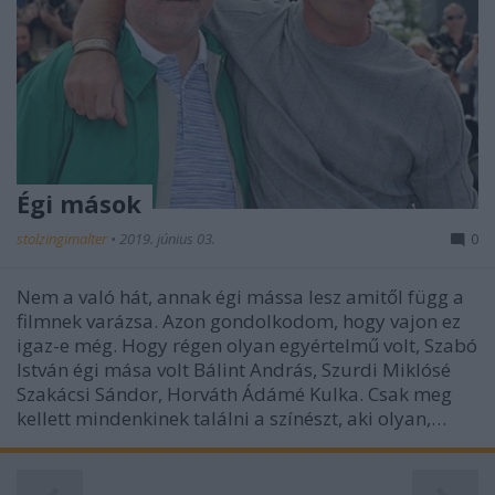
Égi mások
stolzingimalter
•
2019. június 03.
0
Nem a való hát, annak égi mássa lesz amitől függ a
filmnek varázsa. Azon gondolkodom, hogy vajon ez
igaz-e még. Hogy régen olyan egyértelmű volt, Szabó
István égi mása volt Bálint András, Szurdi Miklósé
Szakácsi Sándor, Horváth Ádámé Kulka. Csak meg
kellett mindenkinek találni a színészt, aki olyan,…