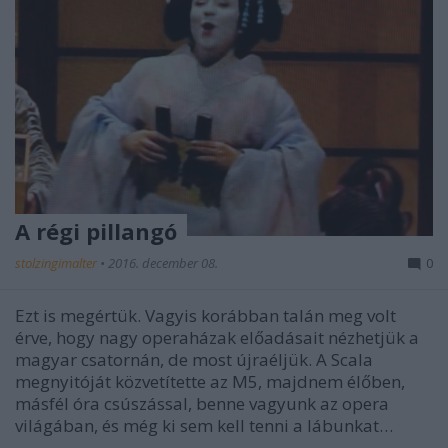
A régi pillangó
stolzingimalter
•
2016. december 08.
0
Ezt is megértük. Vagyis korábban talán meg volt
érve, hogy nagy operaházak előadásait nézhetjük a
magyar csatornán, de most újraéljük. A Scala
megnyitóját közvetítette az M5, majdnem élőben,
másfél óra csúszással, benne vagyunk az opera
világában, és még ki sem kell tenni a lábunkat…