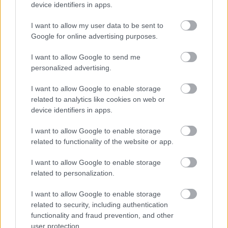
device identifiers in apps.
a Toscáról, hogy mennyire jó opera, mennyi jó
szerep, és még akinek két mondata van, az is valaki.
I want to allow my user data to be sent to
De kell, hogy valaki legyen? Ez egy ideje már
Google for online advertising purposes.
bosszantott, hogy jönnek ezek az öreg vitézek,…
I want to allow Google to send me
personalized advertising.
I want to allow Google to enable storage
related to analytics like cookies on web or
device identifiers in apps.
I want to allow Google to enable storage
related to functionality of the website or app.
I want to allow Google to enable storage
related to personalization.
I want to allow Google to enable storage
related to security, including authentication
functionality and fraud prevention, and other
Isolabella
user protection.