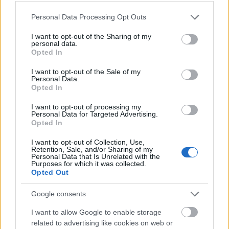
Please note that this website/app uses one or more Google
Personal Data Processing Opt Outs
services and may gather and store information including but
not limited to your visit or usage behaviour. You may click to
I want to opt-out of the Sharing of my
personal data.
grant or deny consent to Google and its third-party tags to
Opted In
use your data for below specified purposes in below Google
consent section.
I want to opt-out of the Sale of my
Personal Data.
Opted In
I want to opt-out of processing my
Personal Data for Targeted Advertising.
Opted In
I want to opt-out of Collection, Use,
Retention, Sale, and/or Sharing of my
Personal Data that Is Unrelated with the
Purposes for which it was collected.
Sniff-sniff
Opted Out
stolzingimalter
•
2021. augusztus 29.
5
Google consents
I want to allow Google to enable storage
Este Netrebko, vannak balsejtelmeim, de most nem
related to advertising like cookies on web or
róla van szó, mégcsak nem is Toscáról. Vagyis azért