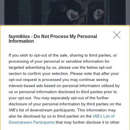
faymiklos -
Do Not Process My Personal
Information
If you wish to opt-out of the sale, sharing to third parties, or
Scarpia keresztneve
processing of your personal or sensitive information for
targeted advertising by us, please use the below opt-out
stolzingimalter
•
2022. július 14.
9
section to confirm your selection. Please note that after your
opt-out request is processed you may continue seeing
Nem tudom, mennyire közismert dolog, de állítólag
interest-based ads based on personal information utilized by
us or personal information disclosed to third parties prior to
Puccini levelek sorával zaklatta Molnár Ferencet,
your opt-out. You may separately opt-out of the further
hogy adja el neki a Liliom jogait, olyan operát
disclosure of your personal information by third parties on the
rittyent belőle, hogy hét nyelven beszél. De
IAB’s list of downstream participants. This information may
legalábbis olaszul. Persze, ma egy kicsit nehéz
also be disclosed by us to third parties on the
IAB’s List of
elképzelni a csíkos trikós hintáslegényt, amint azt
Downstream Participants
that may further disclose it to other
énekli,…
third parties.