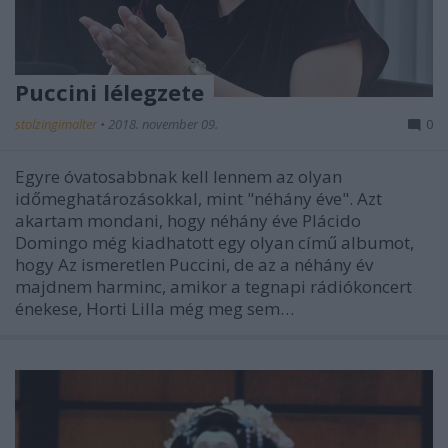
Puccini lélegzete
stolzingimalter
•
2018. november 09.
0
Egyre óvatosabbnak kell lennem az olyan
időmeghatározásokkal, mint "néhány éve". Azt
akartam mondani, hogy néhány éve Plácido
Domingo még kiadhatott egy olyan című albumot,
hogy Az ismeretlen Puccini, de az a néhány év
majdnem harminc, amikor a tegnapi rádiókoncert
énekese, Horti Lilla még meg sem…