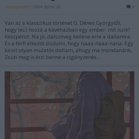
stolzingimalter
•
2024. április 22.
1
Van az a klasszikus történet G. Dénes Györgytől,
hogy leül hozzá a kávéházban egy ember: mit iszik?
Készpénzt. Na jó, dalszöveg kellene erre a dallamra.
És a férfi elkezdi dúdolni, hogy naaa-naaa-nana. Egy
kicsit olyan mulatós dallam, ahogy ma mondanánk,
Zsüti meg is érzi benne a cigányzenés…