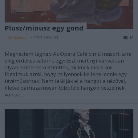
Plusz/mínusz egy gond
stolzingimalter
•
2023. július 03.
10
Megnéztem tegnap Az Opera Café című műsort, ami
elég érdekes valami, egyrészt mert nyilvánvalóan
olyan emberek készítették, akiknek nincs sok
fogalmuk arról, hogy milyennek kellene lennie egy
tévéműsornak. Nem találják el a hangot a nézővel,
illetve párhuzamosan többféle hangon beszélnek,
van az…